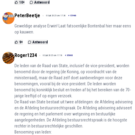
10
+
Antwoord
PeterBeetje
03 juli 2025 om 17:36
+
15946
Geweldige analyse Erwin! Laat fatsoenlijke Bontenbal hier maar eens
op kauwen.
9
+
Antwoord
Roger1234
03 juli 2025 om 17:18
+
35063
De leden van de Raad van State, inclusief de vice-president, worden
benoemd door de regering (de Koning, op voordracht van de
ministerraad), maar de Raad zelf doet aanbevelingen voor deze
benoemingen, vooral bij de vice-president. De leden worden
benoemd bij koninklijk besluit en treden af bij het bereiken van de 70-
jarige leeftijd of op eigen verzoek.
De Raad van State bestaat uit twee afdelingen: de Afdeling advisering
en de Afdeling bestuursrechtspraak. De Afdeling advisering adviseert
de regering en het parlement over wetgeving en bestuurlijke
aangelegenheden. De Afdeling bestuursrechtspraak is de hoogste
rechter in bestuursrechtelijke geschillen.
Benoeming van leden: