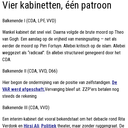
Vier kabinetten, één patroon
Balkenende I (CDA, LPF, VVD)
Wankel kabinet dat snel viel. Daarna volgde de brute moord op Theo
van Gogh. Een aanslag op de vrijheid van meningsuiting — net als
eerder de moord op Pim Fortuyn. Allebei kritisch op de islam. Allebei
weggezet als “radicaal”. En allebei structureel genegeerd door het
CDA.
Balkenende II (CDA, VVD, D66)
Hier begon de ondermijning van de positie van zelfstandigen.
De
VAR werd afgeschaft.
Vervanging bleef uit. ZZP’ers betalen nog
steeds de rekening.
Balkenende III (CDA, VVD)
Een interim-kabinet dat vooral bekendstaat om het debacle rond Rita
Verdonk en
Hirsi Ali
.
Politiek
theater, maar zonder ruggengraat. De