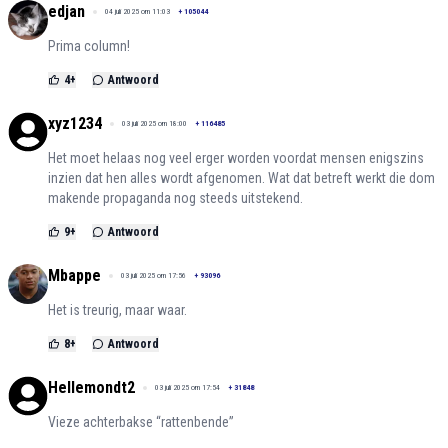
edjan
04 juli 2025 om 11:03
+
105044
Prima column!
4
+
Antwoord
xyz1234
03 juli 2025 om 18:00
+
116485
Het moet helaas nog veel erger worden voordat mensen enigszins
inzien dat hen alles wordt afgenomen. Wat dat betreft werkt die dom
makende propaganda nog steeds uitstekend.
9
+
Antwoord
Mbappe
03 juli 2025 om 17:56
+
93096
Het is treurig, maar waar.
8
+
Antwoord
Hellemondt2
03 juli 2025 om 17:54
+
31848
Vieze achterbakse “rattenbende”