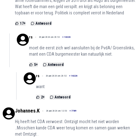
arme rotterdammers, krijgen ze zo'n drol als Hugo als burgemeester.
Wat heeft die man een geld verspilt..en krijgt als beloning een
topbaan er voor terug. Politiek is compleet verrot in Nederland
17
+
Antwoord
rs
26 juni 2024 om 20:52
+
16226
moet die eerst zich wel aansluiten bij de PvdA/ Groenslinks,
mant een CDA burgemeester kan natuurlijk niet.
5
+
Antwoord
rs
26 juni 2024 om 20:52
+
16226
want
2
+
Antwoord
Johannes.K
26 juni 2024 om 12:53
+
7789
Hij heeft het CDA verwoest .Omtzigt mocht het niet worden
..Misschien kande CDA weer terug komen en samen gaan werken
met Omtzigt .