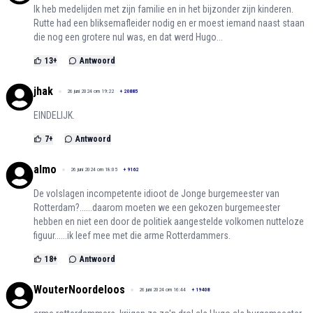
Ik heb medelijden met zijn familie en in het bijzonder zijn kinderen.
Rutte had een bliksemafleider nodig en er moest iemand naast staan
die nog een grotere nul was, en dat werd Hugo...
13
+
Antwoord
jhak
26 juni 2024 om 19:22
+
20885
EINDELIJK.
7
+
Antwoord
almo
26 juni 2024 om 18:05
+
9162
De volslagen incompetente idioot de Jonge burgemeester van
Rotterdam?......daarom moeten we een gekozen burgemeester
hebben en niet een door de politiek aangestelde volkomen nutteloze
figuur......ik leef mee met die arme Rotterdammers.
18
+
Antwoord
WouterNoordeloos
26 juni 2024 om 16:44
+
19408