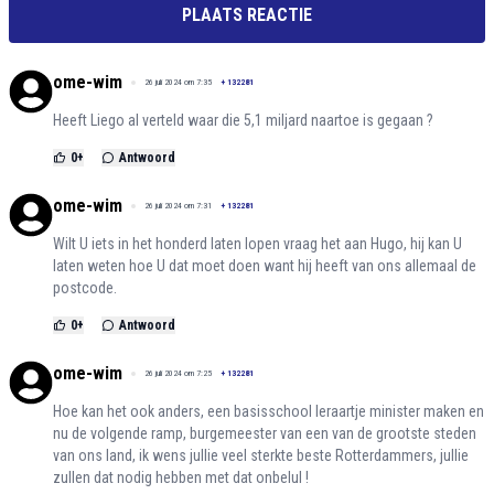
PLAATS REACTIE
ome-wim
26 juli 2024 om 7:35
+
132281
Heeft Liego al verteld waar die 5,1 miljard naartoe is gegaan ?
0
+
Antwoord
ome-wim
26 juli 2024 om 7:31
+
132281
Wilt U iets in het honderd laten lopen vraag het aan Hugo, hij kan U
laten weten hoe U dat moet doen want hij heeft van ons allemaal de
postcode.
0
+
Antwoord
ome-wim
26 juli 2024 om 7:25
+
132281
Hoe kan het ook anders, een basisschool leraartje minister maken en
nu de volgende ramp, burgemeester van een van de grootste steden
van ons land, ik wens jullie veel sterkte beste Rotterdammers, jullie
zullen dat nodig hebben met dat onbelul !