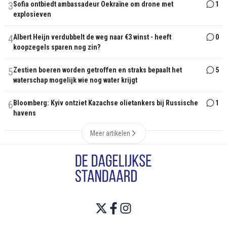
3
Sofia ontbiedt ambassadeur Oekraïne om drone met
1
explosieven
4
Albert Heijn verdubbelt de weg naar €3 winst - heeft
0
koopzegels sparen nog zin?
5
Zestien boeren worden getroffen en straks bepaalt het
5
waterschap mogelijk wie nog water krijgt
6
Bloomberg: Kyiv ontziet Kazachse olietankers bij Russische
1
havens
Meer artikelen