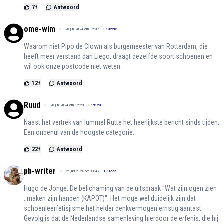
7
+
Antwoord
ome-wim
26 juni 2024 om 12:37
+
132281
Waarom niet Pipo de Clown als burgemeester van Rotterdam, die
heeft meer verstand dan Liego, draagt dezelfde soort schoenen en
wil ook onze postcode niet weten.
12
+
Antwoord
Ruud
26 juni 2024 om 12:23
+
19123
Naast het vertrek van lummel Rutte het heerlijkste bericht sinds tijden.
Een onbenul van de hoogste categorie.
22
+
Antwoord
pb-writer
26 juni 2024 om 11:47
+
34665
Hugo de Jonge. De belichaming van de uitspraak "Wat zijn ogen zien .
. maken zijn handen (KAPOT)". Het moge wel duidelijk zijn dat
schoenleerfetisjisme het helder denkvermogen ernstig aantast.
Gevolg is dat de Nederlandse samenleving hierdoor de erfenis, die hij