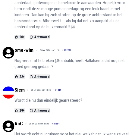
achterlaat, gedwongen is beneficiair te aanvaarden. Hopelijk voor
hem vindt deze matige primair pedagoog een leuk baantje met
kinderen. Dan kan hij zich storten op de grote achterstand in het
basisonderwijs. Alhoewel ? . . als hij dat net zo aanpakt als de
achterstand op de huizenmarkt !! 🆘
20
+
Antwoord
ome-wim
26 juni 2024 om 11:18
+
132281
Nòg verder af te breken @Garibaldi, heeft Hallalsema dat nog niet
goed genoeg gedaan ?
22
+
Antwoord
Siem
26 juni 2024 om 11:13
+
31319
Wordt die nu dan eindelijk gearresteerd?
29
+
Antwoord
AnC
26 juni 2024 om 11:06
+
21654
Het wordt echt puinruimen voor het nieuwe kabinet, ik wens ze veel