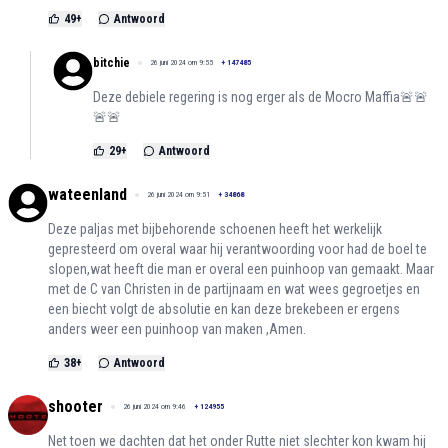
49
+
Antwoord
bitchie
26 juni 2024 om 9:55
+
147485
Deze debiele regering is nog erger als de Mocro Maffia🚨🚨
🚨🚨
29
+
Antwoord
wateenland
26 juni 2024 om 9:51
+
34868
Deze paljas met bijbehorende schoenen heeft het werkelijk
gepresteerd om overal waar hij verantwoording voor had de boel te
slopen,wat heeft die man er overal een puinhoop van gemaakt. Maar
met de C van Christen in de partijnaam en wat wees gegroetjes en
een biecht volgt de absolutie en kan deze brekebeen er ergens
anders weer een puinhoop van maken ,Amen.
38
+
Antwoord
shooter
26 juni 2024 om 9:46
+
124955
Net toen we dachten dat het onder Rutte niet slechter kon kwam hij