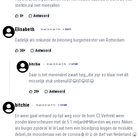
sterkte,zal niet meevallen.
0
+
Antwoord
Elisabeth
26 juni 2024 om 9:54
+
20679
Dadelijk als onkunde de beloning burgemeester van Rotterdam.
30
+
Antwoord
bitchie
26 juni 2024 om 9:56
+
147485
Daar is het merendeel zwart tuig,,,die zijn zo klaar met dit
misselijk stuk onbenul🤣😂🤣😂🤣😂
29
+
Antwoord
bitchie
26 juni 2024 om 9:52
+
147485
En weer gaat iemand op tijd weg voor de bom 💥 Vertrekt weer
zonder kleerscheuren met de 5.1 miljard💸Moesten wij eens flikken
als burger zijnde🚨🚨🚨Laat hem een bloedprop krijgen de mislukte
debiel,,de moordenaar van de corona🩸🦠💉de dief van Nederland 🤮