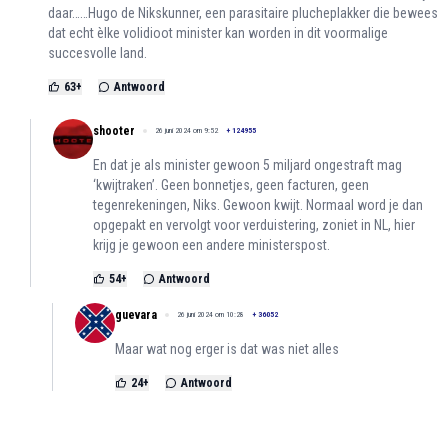
daar……Hugo de Nikskunner, een parasitaire plucheplakker die bewees
dat echt èlke volidioot minister kan worden in dit voormalige
succesvolle land.
63
+
Antwoord
shooter
26 juni 2024 om 9:52
+
124955
En dat je als minister gewoon 5 miljard ongestraft mag
‘kwijtraken’. Geen bonnetjes, geen facturen, geen
tegenrekeningen, Niks. Gewoon kwijt. Normaal word je dan
opgepakt en vervolgt voor verduistering, zoniet in NL, hier
krijg je gewoon een andere ministerspost.
54
+
Antwoord
guevara
26 juni 2024 om 10:28
+
36052
Maar wat nog erger is dat was niet alles
24
+
Antwoord