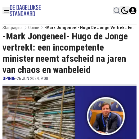
Startpagina
Opinie
-Mark Jongeneel- Hugo De Jonge Vertrekt: Een
-Mark Jongeneel- Hugo de Jonge
Incompetente Minister Neemt Afscheid Na
Jaren Van Chaos En Wanbeleid
vertrekt: een incompetente
minister neemt afscheid na jaren
van chaos en wanbeleid
OPINIE
•
26 JUN 2024, 9:00