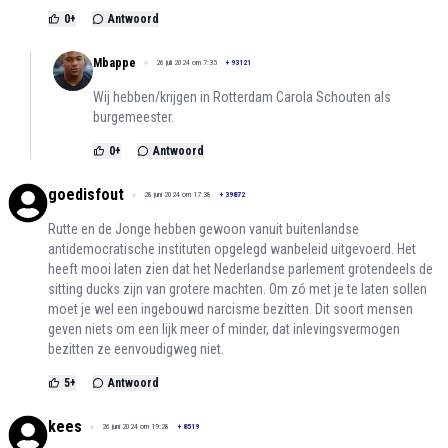
0
+
Antwoord
Mbappe
26 juli 2024 om 7:35
+
93121
Wij hebben/krijgen in Rotterdam Carola Schouten als
burgemeester.
0
+
Antwoord
goedisfout
28 juni 2024 om 17:38
+
39872
Rutte en de Jonge hebben gewoon vanuit buitenlandse
antidemocratische instituten opgelegd wanbeleid uitgevoerd. Het
heeft mooi laten zien dat het Nederlandse parlement grotendeels de
sitting ducks zijn van grotere machten. Om zó met je te laten sollen
moet je wel een ingebouwd narcisme bezitten. Dit soort mensen
geven niets om een lijk meer of minder, dat inlevingsvermogen
bezitten ze eenvoudigweg niet.
5
+
Antwoord
kees
26 juni 2024 om 19:28
+
8519