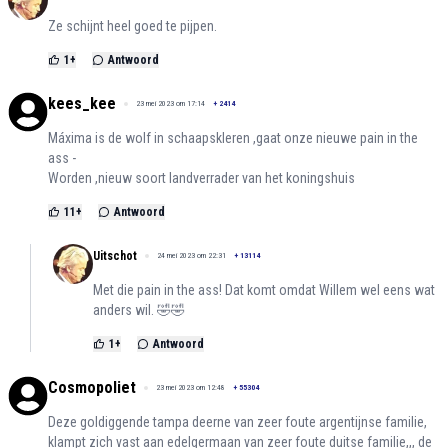
Ze schijnt heel goed te pijpen.
1
+
Antwoord
kees_kee
23 mei 2023 om 17:14
+
2414
Máxima is de wolf in schaapskleren ,gaat onze nieuwe pain in the
ass -
Worden ,nieuw soort landverrader van het koningshuis
11
+
Antwoord
Uitschot
24 mei 2023 om 22:31
+
13114
Met die pain in the ass! Dat komt omdat Willem wel eens wat
anders wil. 🤣🤣
1
+
Antwoord
Cosmopoliet
23 mei 2023 om 12:48
+
55304
Deze goldiggende tampa deerne van zeer foute argentijnse familie,
klampt zich vast aan edelgermaan van zeer foute duitse familie,,, de