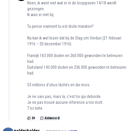
Neen, ik weet niet wat er in de loopgraven 14/18 werdt
gezongen.
Ik was er niet bij.
Tu pense vraiment tu est drole maraton?
Nu kan ik wel lezen dat bij de Slag om Verdun (21 februari
1916 – 20 december 1916)
Franrijk 163.000 doden en 260.000 gewonden te betreuren
had.
Duitsland 143.000 doden en 236.000 gewonden te betreuren
had.
53 millions d'obus lâchés en dix mois.
Je ne sais pas, mais la, c'est toi qui deborde.
Je ne pas trouvé aucune réference a ton écrit.
T'es bête.
0
+
Antwoord
polderkolder
23 mei 2023 om 12:12
+
231095