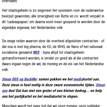
overrulled.
Het staatsgeheim is zo ongeveer het synoniem voor de ouderwetse
beerput geworden, alle smerigheid van Rutte en co. wordt verpakt in
dit 'cadeaupapier,' om daarna nooit meer geopend te worden door de
eigenlijke eigenaar, het Nederlandse volk.
De enige reden waarom door de overheid afgesloten contracten - of
dat nou is met big pharma, de EU, de WHO, de Navo of het nationaal
socialisme genaamd
WEF
- bijna altijd tot staatsgeheim
getransformeerd worden, is omdat zo goed als al die contracten
dwars ingaan tegen de wil, de mening en de eis van het Nederlandse
volk.
Steun DDS op BackMe
: samen pakken we het
media
kartel aan.
Deze steun is heel nuttig in deze zware economische tijden.
Steun
ons
dus! Dat kan met een groter of een kleiner bedrag... en help
ons het partijkartel en het mediakartel te slopen.
Misschien wordt het eens tijd dat wij onze mening, onze politieke