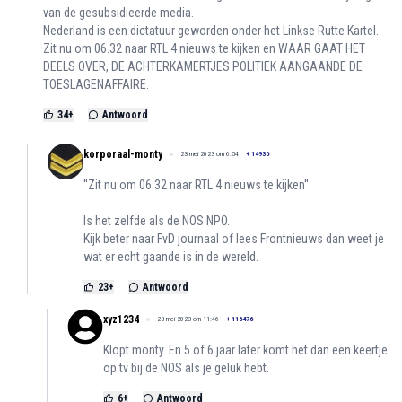
van de gesubsidieerde media.
Nederland is een dictatuur geworden onder het Linkse Rutte Kartel.
Zit nu om 06.32 naar RTL 4 nieuws te kijken en WAAR GAAT HET
DEELS OVER, DE ACHTERKAMERTJES POLITIEK AANGAANDE DE
TOESLAGENAFFAIRE.
34
+
Antwoord
korporaal-monty
23 mei 2023 om 6:54
+
14936
''Zit nu om 06.32 naar RTL 4 nieuws te kijken''
Is het zelfde als de NOS NPO.
Kijk beter naar FvD journaal of lees Frontnieuws dan weet je
wat er echt gaande is in de wereld.
23
+
Antwoord
xyz1234
23 mei 2023 om 11:46
+
116476
Klopt monty. En 5 of 6 jaar later komt het dan een keertje
op tv bij de NOS als je geluk hebt.
6
+
Antwoord