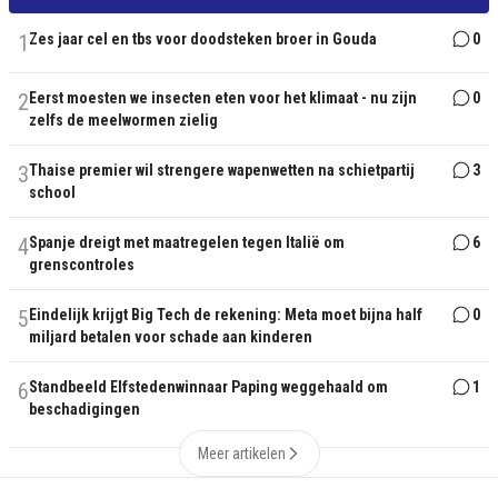
1
Zes jaar cel en tbs voor doodsteken broer in Gouda
0
2
Eerst moesten we insecten eten voor het klimaat - nu zijn
0
zelfs de meelwormen zielig
3
Thaise premier wil strengere wapenwetten na schietpartij
3
school
4
Spanje dreigt met maatregelen tegen Italië om
6
grenscontroles
5
Eindelijk krijgt Big Tech de rekening: Meta moet bijna half
0
miljard betalen voor schade aan kinderen
6
Standbeeld Elfstedenwinnaar Paping weggehaald om
1
beschadigingen
Meer artikelen