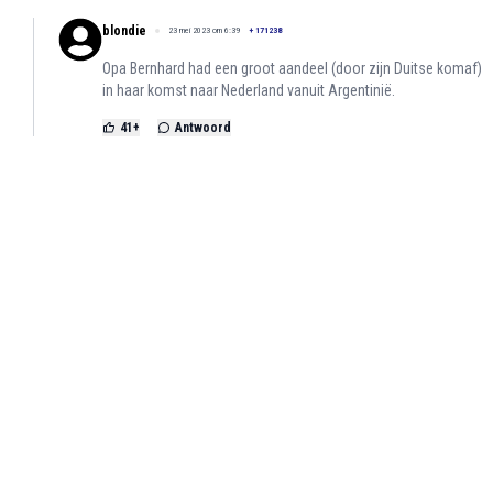
blondie
23 mei 2023 om 6:39
+
171238
Opa Bernhard had een groot aandeel (door zijn Duitse komaf)
in haar komst naar Nederland vanuit Argentinië.
41
+
Antwoord