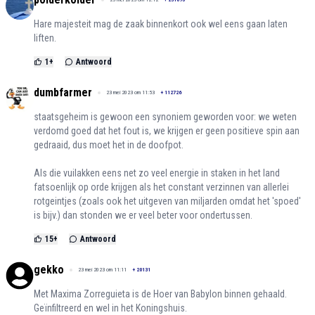
Hare majesteit mag de zaak binnenkort ook wel eens gaan laten
liften.
1
+
Antwoord
dumbfarmer
23 mei 2023 om 11:53
+
112726
staatsgeheim is gewoon een synoniem geworden voor: we weten
verdomd goed dat het fout is, we krijgen er geen positieve spin aan
gedraaid, dus moet het in de doofpot.
Als die vuilakken eens net zo veel energie in staken in het land
fatsoenlijk op orde krijgen als het constant verzinnen van allerlei
rotgeintjes (zoals ook het uitgeven van miljarden omdat het 'spoed'
is bijv.) dan stonden we er veel beter voor ondertussen.
15
+
Antwoord
gekko
23 mei 2023 om 11:11
+
20131
Met Maxima Zorreguieta is de Hoer van Babylon binnen gehaald.
Geïnfiltreerd en wel in het Koningshuis.