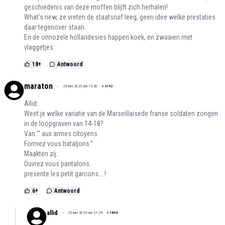
geschiedenis van deze moffen blijft zich herhalen!
What's new, ze vreten de staatsruif leeg, geen idee welke prestaties
daar tegenover staan.
En de onnozele hollandesies happen koek, en zwaaien met
vlaggetjes
18
+
Antwoord
maraton
23 mei 2023 om 12:30
+
3192
Allid:
Weet je welke variatie van de Marseillaisede franse soldaten zongen
in de loopgraven van 14-18?
Van:"' aux armes citoyens
Formez vous bataljons.''
Maakten zij:
Ouvrez vous pantalons.
presente les petit garcons....!
6
+
Antwoord
allid
23 mei 2023 om 21:29
+
1894