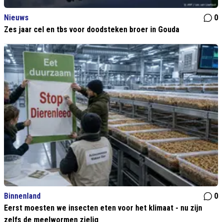
Nieuws
0
Zes jaar cel en tbs voor doodsteken broer in Gouda
Binnenland
0
Eerst moesten we insecten eten voor het klimaat - nu zijn
zelfs de meelwormen zielig