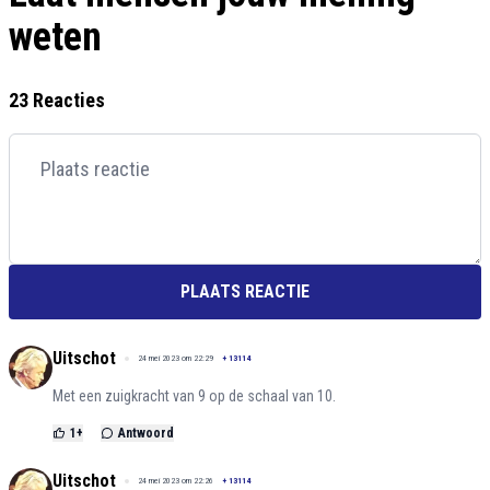
weten
23 Reacties
PLAATS REACTIE
Uitschot
24 mei 2023 om 22:29
+
13114
Met een zuigkracht van 9 op de schaal van 10.
1
+
Antwoord
Uitschot
24 mei 2023 om 22:26
+
13114