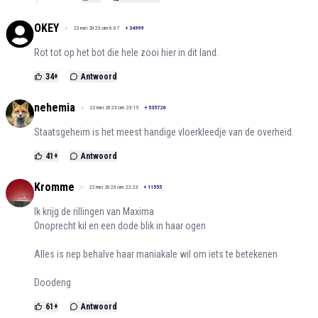
OKEY
23 mei 2023 om 6:07
+
34999
Rot tot op het bot die hele zooi hier in dit land.
34
+
Antwoord
nehemia
22 mei 2023 om 23:15
+
535726
Staatsgeheim is het meest handige vloerkleedje van de overheid.
41
+
Antwoord
Kromme
22 mei 2023 om 22:23
+
11555
Ik krijg de rillingen van Maxima
Onoprecht kil en een dode blik in haar ogen
Alles is nep behalve haar maniakale wil om iets te betekenen
Doodeng
61
+
Antwoord