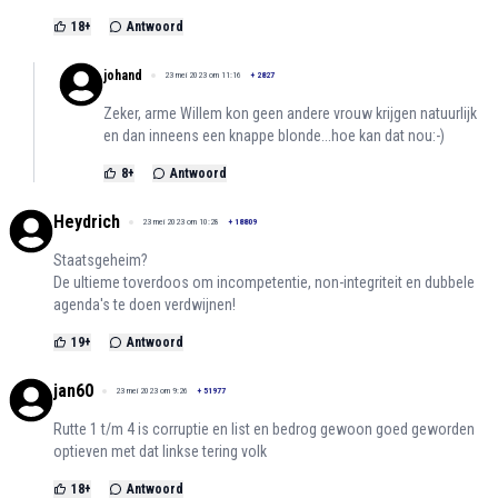
18
+
Antwoord
johand
23 mei 2023 om 11:16
+
2827
Zeker, arme Willem kon geen andere vrouw krijgen natuurlijk
en dan inneens een knappe blonde...hoe kan dat nou:-)
8
+
Antwoord
Heydrich
23 mei 2023 om 10:28
+
18809
Staatsgeheim?
De ultieme toverdoos om incompetentie, non-integriteit en dubbele
agenda's te doen verdwijnen!
19
+
Antwoord
jan60
23 mei 2023 om 9:26
+
51977
Rutte 1 t/m 4 is corruptie en list en bedrog gewoon goed geworden
optieven met dat linkse tering volk
18
+
Antwoord