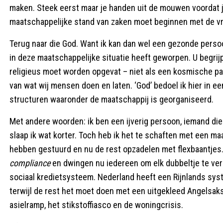
maken. Steek eerst maar je handen uit de mouwen voordat je e
maatschappelijke stand van zaken moet beginnen met de vra
Terug naar die God. Want ik kan dan wel een gezonde persoon
in deze maatschappelijke situatie heeft geworpen. U begrijp
religieus moet worden opgevat – niet als een kosmische p
van wat wij mensen doen en laten. ‘God’ bedoel ik hier in 
structuren waaronder de maatschappij is georganiseerd.
Met andere woorden: ik ben een ijverig persoon, iemand die
slaap ik wat korter. Toch heb ik het te schaften met een m
hebben gestuurd en nu de rest opzadelen met flexbaantjes. 
compliance
en dwingen nu iedereen om elk dubbeltje te ver
sociaal kredietsysteem. Nederland heeft een Rijnlands sy
terwijl de rest het moet doen met een uitgekleed Angelsaksi
asielramp, het stikstoffiasco en de woningcrisis.