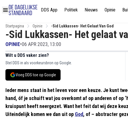
DDS App
Politiek
Nieuws
Opinie
Bui
Startpagina
Opinie
-Sid Lukkassen- Het Gelaat Van God
-Sid Lukkassen- Het gelaat v
OPINIE
•
06 APR 2023, 13:00
Wilt u DDS vaker zien?
Stel DDS in als voorkeursbron op Google.
Voeg DDS toe op Google
Ieder mens staat in het leven voor een keuze. Je kunt twe
hand, óf je schuift wat jou overkomt af op anderen of op ‘h
kruispunt heeft neergezet. Want het feit dat wij deze ke
Uiteindelijk komen we dan uit op
God
, of – abstracter ge