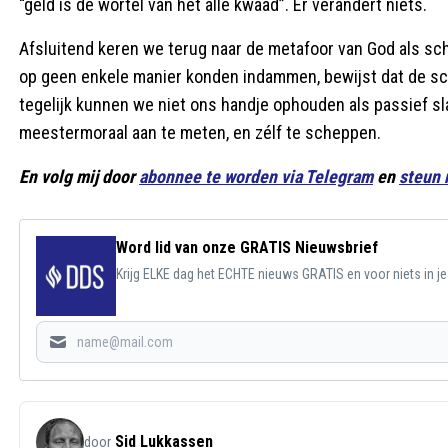
“geld is de wortel van het alle kwaad”. Er verandert niets.
Afsluitend keren we terug naar de metafoor van God als sc
op geen enkele manier konden indammen, bewijst dat de sch
tegelijk kunnen we niet ons handje ophouden als passief s
meestermoraal aan te meten, en zélf te scheppen.
En volg mij door
abonnee te worden via Telegram
en
steun 
Word lid van onze GRATIS Nieuwsbrief
Krijg ELKE dag het ECHTE nieuws GRATIS en voor niets in j
Sid Lukkassen
door