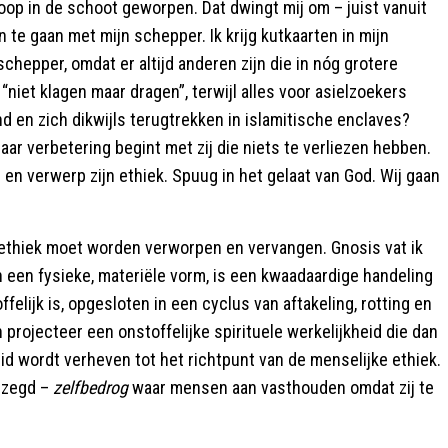
op in de schoot geworpen. Dat dwingt mij om – juist vanuit
 te gaan met mijn schepper. Ik krijg kutkaarten in mijn
hepper, omdat er altijd anderen zijn die in nóg grotere
iet klagen maar dragen”, terwijl alles voor asielzoekers
d en zich dikwijls terugtrekken in islamitische enclaves?
naar verbetering begint met zij die niets te verliezen hebben.
 en verwerp zijn ethiek. Spuug in het gelaat van God. Wij gaan
ethiek moet worden verworpen en vervangen. Gnosis vat ik
 een fysieke, materiële vorm, is een kwaadaardige handeling
felijk is, opgesloten in een cyclus van aftakeling, rotting en
en projecteer een onstoffelijke spirituele werkelijkheid die dan
eid wordt verheven tot het richtpunt van de menselijke ethiek.
gezegd –
zelfbedrog
waar mensen aan vasthouden omdat zij te