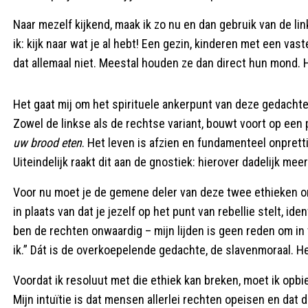
Naar mezelf kijkend, maak ik zo nu en dan gebruik van de li
ik: kijk naar wat je al hebt! Een gezin, kinderen met een va
dat allemaal niet. Meestal houden ze dan direct hun mond. 
Het gaat mij om het spirituele ankerpunt van deze gedachten
Zowel de linkse als de rechtse variant, bouwt voort op ee
uw brood eten
. Het leven is afzien en fundamenteel onpretti
Uiteindelijk raakt dit aan de gnostiek: hierover dadelijk meer
Voor nu moet je de gemene deler van deze twee ethieken ont
in plaats van dat je jezelf op het punt van rebellie stelt, ide
ben de rechten onwaardig – mijn lijden is geen reden om in
ik.” Dát is de overkoepelende gedachte, de slavenmoraal. H
Voordat ik resoluut met die ethiek kan breken, moet ik opbi
Mijn intuïtie is dat mensen allerlei rechten opeisen en dat d