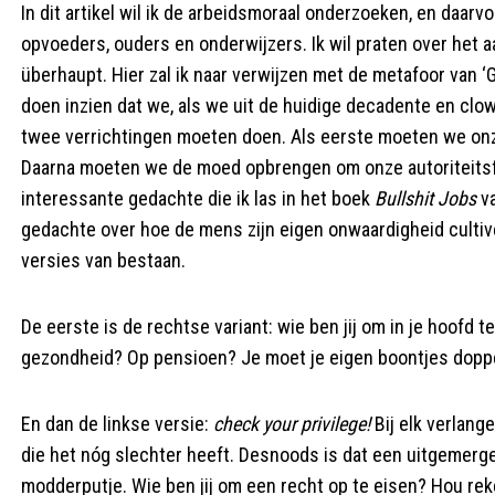
In dit artikel wil ik de arbeidsmoraal onderzoeken, en daar
opvoeders, ouders en onderwijzers. Ik wil praten over het a
überhaupt. Hier zal ik naar verwijzen met de metafoor van ‘G
doen inzien dat we, als we uit de huidige decadente en cl
twee verrichtingen moeten doen. Als eerste moeten we on
Daarna moeten we de moed opbrengen om onze autoriteitsfig
interessante gedachte die ik las in het boek
Bullshit Jobs
va
gedachte over hoe de mens zijn eigen onwaardigheid cultivee
versies van bestaan.
De eerste is de rechtse variant: wie ben jij om in je hoofd 
gezondheid? Op pensioen? Je moet je eigen boontjes dopp
En dan de linkse versie:
check your privilege!
Bij elk verlang
die het nóg slechter heeft. Desnoods is dat een uitgemerge
modderputje. Wie ben jij om een recht op te eisen? Hou r