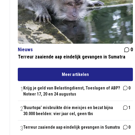
Nieuws
0
Terreur zaaiende aap eindelijk gevangen in Sumatra
Meer artikelen
1
Krijg je geld van Belastingdienst, Toeslagen of ABP?
0
Noteer 17, 20 en 24 augustus
2
'Buurtopa’ misbruikte drie meisjes en bezat bijna
1
30.000 beelden: vier jaar cel, geen tbs
3
Terreur zaaiende aap eindelijk gevangen in Sumatra
0