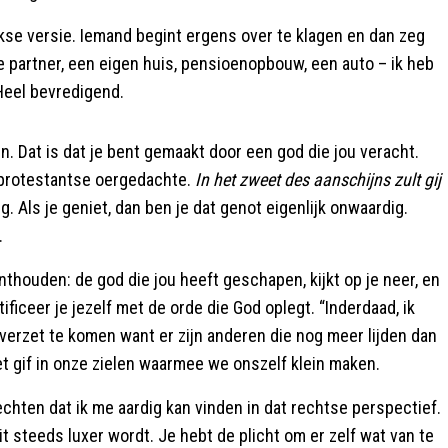
nkse versie. Iemand begint ergens over te klagen en dan zeg
ste partner, een eigen huis, pensioenopbouw, een auto – ik heb
Heel bevredigend.
. Dat is dat je bent gemaakt door een god die jou veracht.
n protestantse oergedachte.
In het zweet des aanschijns zult gij
g. Als je geniet, dan ben je dat genot eigenlijk onwaardig.
.
houden: de god die jou heeft geschapen, kijkt op je neer, en
ntificeer je jezelf met de orde die God oplegt. “Inderdaad, ik
 verzet te komen want er zijn anderen die nog meer lijden dan
et gif in onze zielen waarmee we onszelf klein maken.
echten dat ik me aardig kan vinden in dat rechtse perspectief.
it steeds luxer wordt. Je hebt de plicht om er zelf wat van te