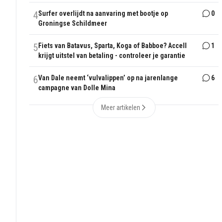
4
Surfer overlijdt na aanvaring met bootje op
0
Groningse Schildmeer
5
Fiets van Batavus, Sparta, Koga of Babboe? Accell
1
krijgt uitstel van betaling - controleer je garantie
6
Van Dale neemt ‘vulvalippen’ op na jarenlange
6
campagne van Dolle Mina
Meer artikelen