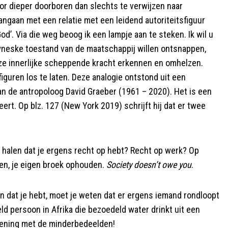
voor dieper doorboren dan slechts te verwijzen naar
angaan met een relatie met een leidend autoriteitsfiguur
od’. Via die weg beoog ik een lampje aan te steken. Ik wil u
owneske toestand van de maatschappij willen ontsnappen,
ze innerlijke scheppende kracht erkennen en omhelzen.
uren los te laten. Deze analogie ontstond uit een
n de antropoloog David Graeber (1961 – 2020). Het is een
rt. Op blz. 127 (New York 2019) schrijft hij dat er twee
te halen dat je ergens recht op hebt? Recht op werk? Op
en, je eigen broek ophouden.
Society doesn’t owe you
.
en dat je hebt, moet je weten dat er ergens iemand rondloopt
ld persoon in Afrika die bezoedeld water drinkt uit een
ekening met de minderbedeelden!