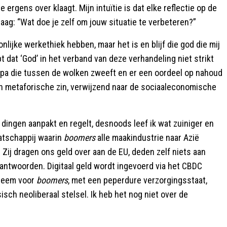
rgens over klaagt. Mijn intuïtie is dat elke reflectie op de
ag: “Wat doe je zelf om jouw situatie te verbeteren?”
lijke werkethiek hebben, maar het is en blijf die god die mij
t dat ‘God’ in het verband van deze verhandeling niet strikt
apa die tussen de wolken zweeft en er een oordeel op nahoud
een metaforische zin, verwijzend naar de sociaaleconomische
 dingen aanpakt en regelt, desnoods leef ik wat zuiniger en
aatschappij waarin
boomers
alle maakindustrie naar Azië
Zij dragen ons geld over aan de EU, deden zelf niets aan
antwoorden. Digitaal geld wordt ingevoerd via het CBDC
steem voor
boomers
, met een peperdure verzorgingsstaat,
sch neoliberaal stelsel. Ik heb het nog niet over de