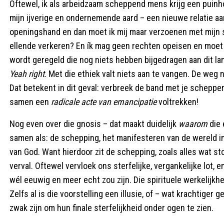
Oftewel, ik als arbeidzaam scheppend mens krijg een puinho
mijn ijverige en ondernemende aard – een nieuwe relatie aan
openingshand en dan moet ik mij maar verzoenen met mijn sc
ellende verkeren? En ík mag geen rechten opeisen en moet “n
wordt geregeld die nog niets hebben bijgedragen aan dit lan
Yeah right
. Met die ethiek valt niets aan te vangen. De weg 
Dat betekent in dit geval: verbreek de band met je schepper
samen een
radicale acte van emancipatie
voltrekken!
Nog even over die gnosis – dat maakt duidelijk
waarom
die 
samen als: de schepping, het manifesteren van de wereld in
van God. Want hierdoor zit de schepping, zoals alles wat stof
verval. Oftewel vervloek ons sterfelijke, vergankelijke lot, 
wél eeuwig en meer echt zou zijn. Die spirituele werkelijkh
Zelfs al is die voorstelling een illusie, of – wat krachtiger 
zwak zijn om hun finale sterfelijkheid onder ogen te zien.