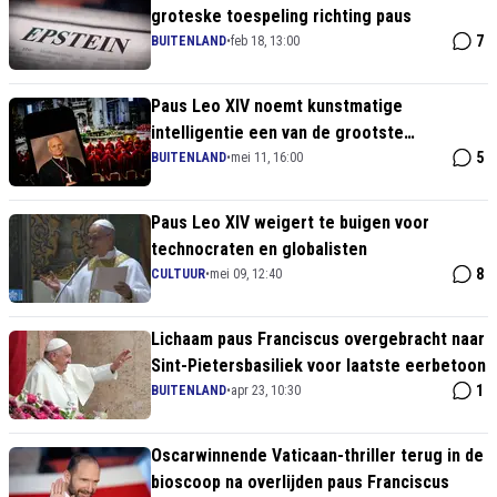
groteske toespeling richting paus
7
BUITENLAND
•
feb 18, 13:00
Paus Leo XIV noemt kunstmatige
intelligentie een van de grootste
uitdagingen voor de mensheid
5
BUITENLAND
•
mei 11, 16:00
Paus Leo XIV weigert te buigen voor
technocraten en globalisten
8
CULTUUR
•
mei 09, 12:40
Lichaam paus Franciscus overgebracht naar
Sint-Pietersbasiliek voor laatste eerbetoon
1
BUITENLAND
•
apr 23, 10:30
Oscarwinnende Vaticaan-thriller terug in de
bioscoop na overlijden paus Franciscus