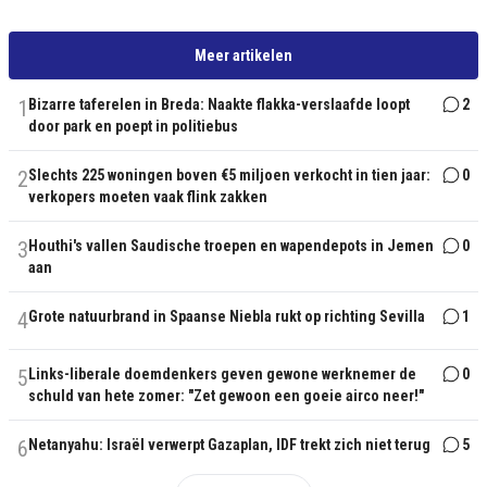
Meer artikelen
1
Bizarre taferelen in Breda: Naakte flakka-verslaafde loopt
2
door park en poept in politiebus
2
Slechts 225 woningen boven €5 miljoen verkocht in tien jaar:
0
verkopers moeten vaak flink zakken
3
Houthi's vallen Saudische troepen en wapendepots in Jemen
0
aan
4
Grote natuurbrand in Spaanse Niebla rukt op richting Sevilla
1
5
Links-liberale doemdenkers geven gewone werknemer de
0
schuld van hete zomer: "Zet gewoon een goeie airco neer!"
6
Netanyahu: Israël verwerpt Gazaplan, IDF trekt zich niet terug
5