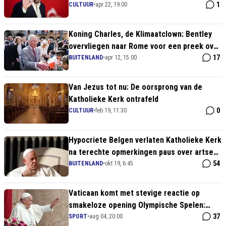
1
CULTUUR
•
apr 22, 19:00
Koning Charles, de Klimaatclown: Bentley
overvliegen naar Rome voor een preek over
klimaat-onzin!
17
BUITENLAND
•
apr 12, 15:00
Van Jezus tot nu: De oorsprong van de
Katholieke Kerk ontrafeld
0
CULTUUR
•
feb 19, 11:30
Hypocriete Belgen verlaten Katholieke Kerk
na terechte opmerkingen paus over artsen
als huurmoordenaars
54
BUITENLAND
•
okt 19, 6:45
Vaticaan komt met stevige reactie op
smakeloze opening Olympische Spelen:
"belediging van vele christenen!"
37
SPORT
•
aug 04, 20:00