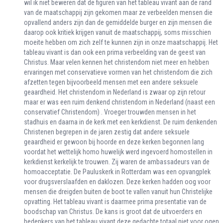
wil ik niet beweren dat de figuren van het tableau vivant aan de rand
van de maatschappij zijn gekomen maar ze verbeelden mensen die
opvallend anders zijn dan de gemiddelde burger en zijn mensen die
daarop ook kritiek krijgen vanuit de maatschappij, soms misschien
moeite hebben om zich zelf te kunnen zijn in onze maatschappij. Het
tableau vivant is dan ook een prima verbeelding van de geest van
Christus. Maar velen kennen het christendom niet meer en hebben
ervaringen met conservatieve vormen van het christendom die zich
afzetten tegen bijvoorbeeld mensen met een andere seksuele
geaardheid. Het christendom in Nederland is zwaar op zijn retour
maar er was een ruim denkend christendom in Nederland (naast een
conservatief Christendom) . Vroeger trouwden mensen in het
stadhuis en daarna in de kerk met een kerkdienst. De ruim denkenden
Christenen begrepen in de jaren zestig dat andere seksuele
geaardheid er gewoon bij hoorde en deze kerken begonnen lang
voordat het wettelijk homo huwelijk werd ingevoerd homostellen in
kerkdienst kerkelijk te trouwen. Zij waren de ambassadeurs van de
homoacceptatie. De Pauluskerk in Rotterdam was een opvangplek
voor drugsverslaafden en daklozen. Deze kerken hadden oog voor
mensen die dreigden buiten de boot te vallen vanuit hun Christelijke
opvatting. Het tableau vivant is daarmee prima presentatie van de
boodschap van Christus. De kans is groot dat de uitvoerders en
bedenkers van het tableau vivant deze gedachte totaal niet voor ogen