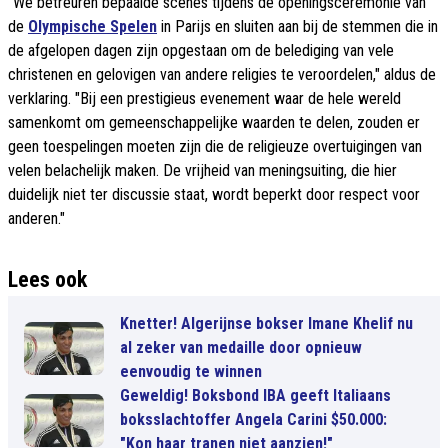
"We betreuren bepaalde scènes tijdens de openingsceremonie van
de
Olympische Spelen
in Parijs en sluiten aan bij de stemmen die in
de afgelopen dagen zijn opgestaan om de belediging van vele
christenen en gelovigen van andere religies te veroordelen," aldus de
verklaring. "Bij een prestigieus evenement waar de hele wereld
samenkomt om gemeenschappelijke waarden te delen, zouden er
geen toespelingen moeten zijn die de religieuze overtuigingen van
velen belachelijk maken. De vrijheid van meningsuiting, die hier
duidelijk niet ter discussie staat, wordt beperkt door respect voor
anderen."
Lees ook
Knetter! Algerijnse bokser Imane Khelif nu
al zeker van medaille door opnieuw
eenvoudig te winnen
Geweldig! Boksbond IBA geeft Italiaans
boksslachtoffer Angela Carini $50.000:
"Kon haar tranen niet aanzien!"