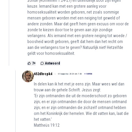
zonde (Romeinen 1:24-27) en uiteindelijk door zijn eigen
keuze. Iemand kan met een grotere aanleg voor
homoseksualiteit worden geboren, net zoals sommige
mensen geboren worden met een neiging tot geweld of
andere zonden. Maar dat geeft hem geen excuus om voor de
zonde te kiezen door toe te geven aan zijn zondige
verlangens. Als iemand met een grotere neiging tot woede /
boosheid wordt geboren, geeft dat hem dan het recht om
aan die verlangens toe te geven? Natuurlijk niet! Hetzelfde
geldt voor homoseksualiteit.
7
+
Antwoord
652dhrcpk4
05 augustus 2024 om 7:36
+
16956
In delen kan ik het met je eens zijn. Maar wees wel dan
trouw aan de gehele Schrift. Jezus zegt:
‘Er zijn ontmanden die uit de moederschoot zo geboren
zijn; en er zijn ontmanden die door de mensen ontmand
zijn; en er zijn ontmanden die zichzelf ontmand hebben
om het Koninkrijk der hemelen. Wie dit vatten kan, laat die
het vatten.’
‭‭Mattheüs‬ ‭19‬:‭12‬ ‭