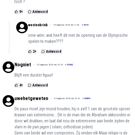
toch ?
9
+
Antwoord
westenbrink
05 augustus 2024 om 17:26
+
9316
ome-wim: wat heeft dit met de opening van de Olympische
spelen te maken????
2
+
Antwoord
Nogniet
05 augustus 2024 om 10:29
+
32562
Blijft een duister figuur!
4
+
Antwoord
uwehetgeweten
05 augustus 2024 om 10:10
+
30894
De paus moet zijn mond houden, hij is zelf 1 van de grootste oproer
kraaier van extremisme... Dit is de man die de Abraham akkoorden er
door wil drukken, en laat dat nou de extremisme aan beide zijden de
vlam in de pan jagen ( islam, orthodoxe joden)
Geen van beide wil een compromis. Zij vinden elk Maar religie is de