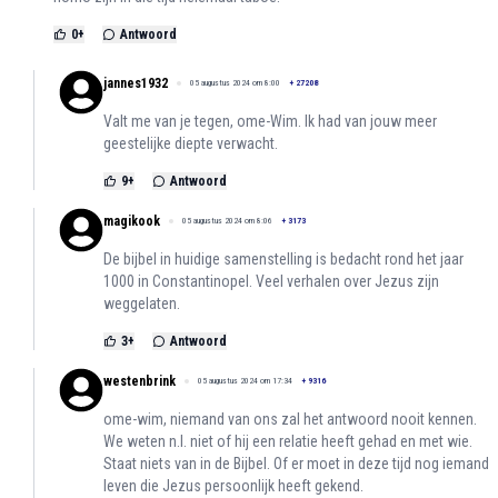
0
+
Antwoord
jannes1932
05 augustus 2024 om 8:00
+
27208
Valt me van je tegen, ome-Wim. Ik had van jouw meer
geestelijke diepte verwacht.
9
+
Antwoord
magikook
05 augustus 2024 om 8:06
+
3173
De bijbel in huidige samenstelling is bedacht rond het jaar
1000 in Constantinopel. Veel verhalen over Jezus zijn
weggelaten.
3
+
Antwoord
westenbrink
05 augustus 2024 om 17:34
+
9316
ome-wim, niemand van ons zal het antwoord nooit kennen.
We weten n.l. niet of hij een relatie heeft gehad en met wie.
Staat niets van in de Bijbel. Of er moet in deze tijd nog iemand
leven die Jezus persoonlijk heeft gekend.