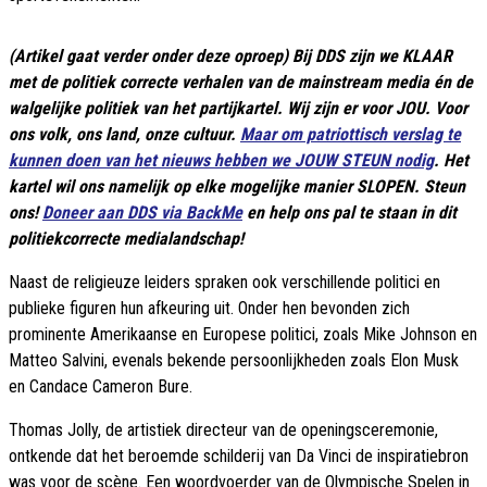
(Artikel gaat verder onder deze oproep) Bij DDS zijn we KLAAR
met de politiek correcte verhalen van de mainstream media én de
walgelijke politiek van het partijkartel. Wij zijn er voor JOU. Voor
ons volk, ons land, onze cultuur.
Maar om patriottisch verslag te
kunnen doen van het nieuws hebben we JOUW STEUN nodig
. Het
kartel wil ons namelijk op elke mogelijke manier SLOPEN. Steun
ons!
Doneer aan DDS via BackMe
en help ons pal te staan in dit
politiekcorrecte medialandschap!
Naast de religieuze leiders spraken ook verschillende politici en
publieke figuren hun afkeuring uit. Onder hen bevonden zich
prominente Amerikaanse en Europese politici, zoals Mike Johnson en
Matteo Salvini, evenals bekende persoonlijkheden zoals Elon Musk
en Candace Cameron Bure.
Thomas Jolly, de artistiek directeur van de openingsceremonie,
ontkende dat het beroemde schilderij van Da Vinci de inspiratiebron
was voor de scène. Een woordvoerder van de Olympische Spelen in