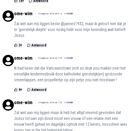
16
+
Antwoord
ome-wim
05 augustus 2024 om 8:12
+
132281
Zal wel aan mij liggen beste @jannes1932, maar ik geloof niet dat je
er 'geestelijk diepte' voor nodig hebt voor mijn bevinding wat betreft
Jezus.
3
+
Antwoord
ome-wim
05 augustus 2024 om 7:59
+
132281
Ik had liever dat die Vaticaanclown zich zo druk zou maken over het
vreselijke kindermisbruik door katholieke geestelijk(en) gestoorde
smeerlappen, een propellertje op zijn petje zou niet misstaan !
9
+
Antwoord
ome-wim
05 augustus 2024 om 7:52
+
132281
Zal wel aan mij liggen maar ik heb het altijd vreemd gevonden dat
Jezus tot aan zijn dood nooit een vrouw of een relatie met een
vrouw heeft gehad en dagelijks optrok met 12 kerels, misschien was
homo zijn in die tijd helemaal taboe.