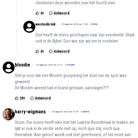
christenen deze woorden over het hoofd zien.
4
+
Antwoord
westenbrink
05 augustus 2024 om 17:38
+
9316
God heeft de mens geschapen naar zijn evenbeeld. Staat
ook in de Bijbel. Dus wie zijn wij om te oordelen.
4
+
Antwoord
blondie
04 augustus 2024 om 21:51
+
171239
Stel je voor dat een Moslim groepering het doel van de spot was
geweest.
De Moslim wereld had in brand gestaan, aanslagen???.
29
+
Antwoord
harry-wigmans
04 augustus 2024 om 21:39
+
27516
Onzin. Die scene heeft niks met het Laatste Avondmaal te maken, en
lijkt er ook in de verste verte niet op, noch qua stijl, noch qua
thematiek. Aan geloof wordt ook niet gerefereerd, of het moet aan