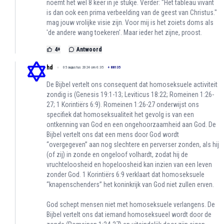
noemt het wel 8 keer in je stukje. Verder: "Het tableau vivant
is dan ook een prima verbeelding van de geest van Christus."
mag jouw vrolijke visie zijn. Voor mij is het zoiets doms als
'de andere wang toekeren'. Maar ieder het zijne, proost.
4
+
Antwoord
hd
05 augustus 2024 om 6:35
+
88135
De Bijbel vertelt ons consequent dat homoseksuele activiteit
zondig is (Genesis 19:1-13; Leviticus 18:22; Romeinen 1:26-
27; 1 Korintiërs 6:9). Romeinen 1:26-27 onderwijst ons
specifiek dat homoseksualiteit het gevolg is van een
ontkenning van God en een ongehoorzaamheid aan God. De
Bijbel vertelt ons dat een mens door God wordt
“overgegeven” aan nog slechtere en perverser zonden, als hij
(of zij) in zonde en ongeloof volhardt, zodat hij de
vruchteloosheid en hopeloosheid kan inzien van een leven
zonder God. 1 Korintiërs 6:9 verklaart dat homoseksuele
“knapenschenders” het koninkrijk van God niet zullen erven.
God schept mensen niet met homoseksuele verlangens. De
Bijbel vertelt ons dat iemand homoseksueel wordt door de