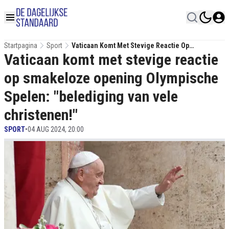
Startpagina
Sport
Vaticaan Komt Met Stevige Reactie Op
Vaticaan komt met stevige reactie
Smakeloze Opening Olympische Spelen:
"belediging Van Vele Christenen!"
op smakeloze opening Olympische
Spelen: "belediging van vele
christenen!"
SPORT
•
04 AUG 2024, 20:00