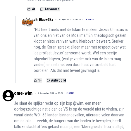
4
+
Antwoord
dhrBlauwSky
05 augustus 2024 om 23:21
+
20032
"HIJ heeft niets met de Islam te maken. Jezus Christus is
van ons en niet van de Moslims." Eh, theologisch gezien
klopt er niets van van wat u hierboven beweert. Sterker
nog, de Koran spreekt alleen maar met respect over wat
'de profeet Jezus' genoemd wordt. Wel een beetje
objectief blijven, (wat je verder ook van de Islam mag
vinden) en niet met een door haat vertroebeld hart
oordelen. Als dat niet teveel gevraagd is.
1
+
Antwoord
ome-wim
05 augustus 2024 om 10:34
+
132281
Je slaat de spijker recht op zijn kop @wim, een meer
oorlogszuchtige natie dan de VS is op de wereld niet te vinden, zijn
vanaf einde WOII 53 landen binnengevallen, uiteraard velen daarvan
om de olie......eeehh, de burgers van die landen te bevrijden, heeft
talloze slachtoffers gekost maar ja, een 'kleinigheidje' hou je altijd,