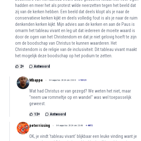
hadden en meer het als protest wilde neerzetten tegen het beeld dat
zij van de kerken hebben. Een beeld dat deels klopt als je naar de
conservatieve kerken kijkt en deels volledig fout is als je naar de ruim
denkenden kerken kijkt. Mijn advies aan de kerken en aan de Paus is
omarm het tableau vivant en leg uit dat iedereen de moeite waard is
door de ogen van het Christendom en dat je niet gelovig hoeft te zijn
om de boodschap van Christus te kunnen waarderen. Het
Christendom is de religie van de inclusiviteit. Dit tableau vivant maakt
het mogelijk deze boodschap op het podium te zetten.
2
+
Antwoord
Mbappe
04 augustus 2024 om 23:03
+
93121
Wat had Christus er van gezegd? We weten het niet, maar
"neem uw rommeltje op en wandel" was wel toepasselijk
geweest.
13
+
Antwoord
peterrissing
04 augustus 2024 om 23:48
+
4872
OK, je vindt 'tableau vivant' blijkbaar een leuke vinding want je