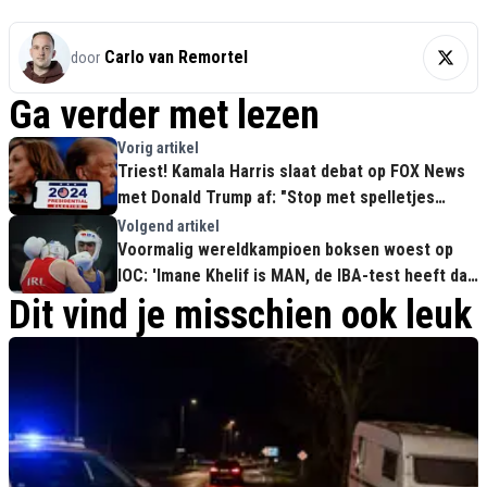
Carlo van Remortel
door
Ga verder met lezen
Vorig artikel
Triest! Kamala Harris slaat debat op FOX News
met Donald Trump af: "Stop met spelletjes
spelen!"
Volgend artikel
Voormalig wereldkampioen boksen woest op
IOC: 'Imane Khelif is MAN, de IBA-test heeft dat
BEWEZEN'
Dit vind je misschien ook leuk