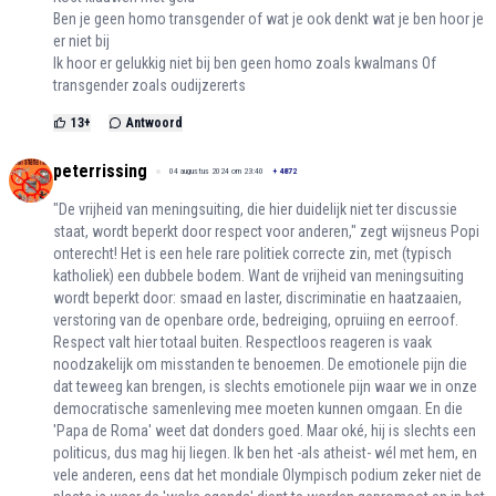
Ben je geen homo transgender of wat je ook denkt wat je ben hoor je
er niet bij
Ik hoor er gelukkig niet bij ben geen homo zoals kwalmans Of
transgender zoals oudijzererts
13
+
Antwoord
peterrissing
04 augustus 2024 om 23:40
+
4872
"De vrijheid van meningsuiting, die hier duidelijk niet ter discussie
staat, wordt beperkt door respect voor anderen," zegt wijsneus Popi
onterecht! Het is een hele rare politiek correcte zin, met (typisch
katholiek) een dubbele bodem. Want de vrijheid van meningsuiting
wordt beperkt door: smaad en laster, discriminatie en haatzaaien,
verstoring van de openbare orde, bedreiging, opruiing en eerroof.
Respect valt hier totaal buiten. Respectloos reageren is vaak
noodzakelijk om misstanden te benoemen. De emotionele pijn die
dat teweeg kan brengen, is slechts emotionele pijn waar we in onze
democratische samenleving mee moeten kunnen omgaan. En die
'Papa de Roma' weet dat donders goed. Maar oké, hij is slechts een
politicus, dus mag hij liegen. Ik ben het -als atheist- wél met hem, en
vele anderen, eens dat het mondiale Olympisch podium zeker niet de