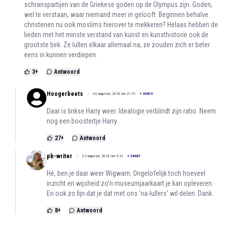
schranspartijen van de Griekese goden op de Olympus zijn. Goden,
wel te verstaan, waar niemand meer in gelooft. Beginnen behalve
christenen nu ook moslims hierover te mekkeren? Helaas hebben de
lieden met het minste verstand van kunst en kunsthistorie ook de
grootste bek. Ze lullen elkaar allemaal na, ze zouden zich er beter
eens in kunnen verdiepen.
3
+
Antwoord
Hoogerbeets
04 augustus 2024 om 21:51
+
30815
Daar is linkse Harry weer. Idealogie verblindt zijn ratio. Neem
nog een boostertje Harry.
27
+
Antwoord
pb-writer
05 augustus 2024 om 9:31
+
34687
Hé, ben je daar weer Wigwam. Ongelofelijk toch hoeveel
inzicht en wijsheid zo'n museumjaarkaart je kan opleveren.
En ook zo fijn dat je dat met ons 'na-lullers' wil delen. Dank.
8
+
Antwoord