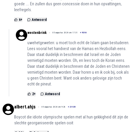
goede .... En zullen dus geen concessie doen in hun opvattingen,
leefregels.
6
+
Antwoord
westenbrink
05 augustus 2024 om 17:31
+
9316
uwehetgeweten: u moet toch echt de Islam gaan bestuderen.
Lees vooral het handvest van de Hamas en Hezbollah eens.
Daar staat duidelijk in beschreven dat Israël en de Joden
vernietigd moeten worden. Oh, en lees toch de Koran eens.
Daar staat duidelijk in beschreven dat de Joden en Christenen
vernietigd moeten worden. Daar horen u en ik ook bij, ook als
u geen Christen bent. Want ook anders gelovige zijn toch
echt de pineut.
2
+
Antwoord
albert.ahjs
05 augustus 2024 om 9:28
+
21135
Boycot die idiote olympische spelen met al hun gekkigheid dit zijn de
slechte georganiseerde spelen ooit