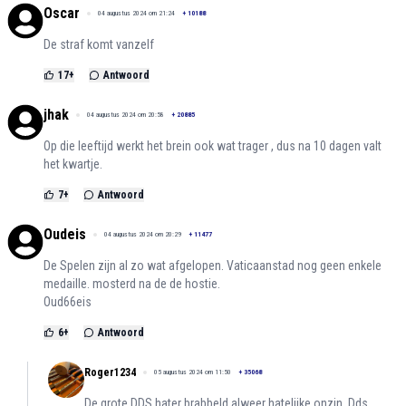
Oscar
04 augustus 2024 om 21:24
+
10188
De straf komt vanzelf
17
+
Antwoord
jhak
04 augustus 2024 om 20:58
+
20885
Op die leeftijd werkt het brein ook wat trager , dus na 10 dagen valt
het kwartje.
7
+
Antwoord
Oudeis
04 augustus 2024 om 20:29
+
11477
De Spelen zijn al zo wat afgelopen. Vaticaanstad nog geen enkele
medaille. mosterd na de de hostie.
Oud66eis
6
+
Antwoord
Roger1234
05 augustus 2024 om 11:50
+
35068
De grote DDS hater brabbeld alweer hatelijke onzin. Dds