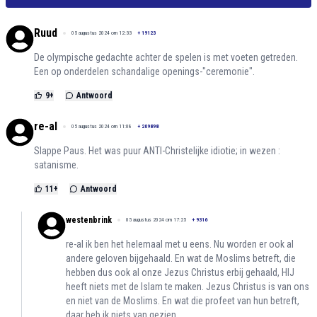
Ruud
05 augustus 2024 om 12:33
+
19123
De olympische gedachte achter de spelen is met voeten getreden.
Een op onderdelen schandalige openings-"ceremonie".
9
+
Antwoord
re-al
05 augustus 2024 om 11:08
+
209898
Slappe Paus. Het was puur ANTI-Christelijke idiotie; in wezen :
satanisme.
11
+
Antwoord
westenbrink
05 augustus 2024 om 17:25
+
9316
re-al ik ben het helemaal met u eens. Nu worden er ook al
andere geloven bijgehaald. En wat de Moslims betreft, die
hebben dus ook al onze Jezus Christus erbij gehaald, HIJ
heeft niets met de Islam te maken. Jezus Christus is van ons
en niet van de Moslims. En wat die profeet van hun betreft,
daar heb ik niets van gezien.