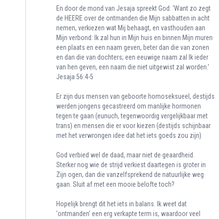
En door de mond van Jesaja spreekt God: ‘Want zo zegt
de HEERE over de ontmanden die Mijn sabbatten in acht
nemen, verkiezen wat Mij behaagt, en vasthouden aan
Mijn verbond: Ik zal hun in Mijn huis en binnen Mijn muren
een plaats en een naam geven, beter dan die van zonen
en dan die van dochters; een eeuwige naam zal Ik ieder
van hen geven, een naam die niet uitgewist zal worden.’
‭‭Jesaja‬ ‭56‬:‭4‬-‭5‬ ‭
Er zijn dus mensen van geboorte homoseksueel, destijds
werden jongens gecastreerd om manlijke hormonen
tegen te gaan (eunuch, tegenwoordig vergelijkbaar met
trans) en mensen die er voor kiezen (destijds schijnbaar
met het verwrongen idee dat het iets goeds zou zijn)
God verbied wel de daad, maar niet de geaardheid.
Sterker nog wie de strijd verkiest daartegen is groter in
Zijn ogen, dan die vanzelfsprekend de natuurlijke weg
gaan. Sluit af met een mooie belofte toch?
Hopelijk brengt dit het iets in balans. Ik weet dat
'ontmanden' een erg verkapte term is, waardoor veel