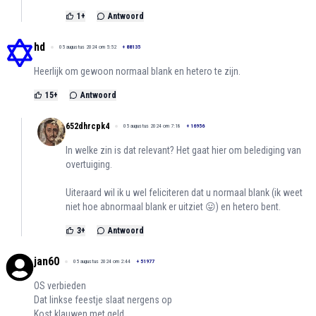
1
+
Antwoord
hd
05 augustus 2024 om 5:52
+
88135
Heerlijk om gewoon normaal blank en hetero te zijn.
15
+
Antwoord
652dhrcpk4
05 augustus 2024 om 7:18
+
16956
In welke zin is dat relevant? Het gaat hier om belediging van
overtuiging.
Uiteraard wil ik u wel feliciteren dat u normaal blank (ik weet
niet hoe abnormaal blank er uitziet 😛) en hetero bent.
3
+
Antwoord
jan60
05 augustus 2024 om 2:44
+
51977
OS verbieden
Dat linkse feestje slaat nergens op
Kost klauwen met geld