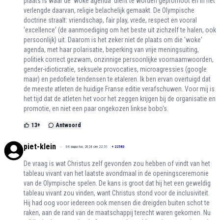
plaats is waar de 'woke agenda' dient te worden gepromoot en in het
verlengde daarvan, religie belachelijk gemaakt. De Olympische
doctrine straalt: vriendschap, fair play, vrede, respect en vooral
'excellence' (de aanmoediging om het beste uit zichzelf te halen, ook
persoonlijk) uit. Daarom is het zeker niet de plaats om die 'woke'
agenda, met haar polarisatie, beperking van vrije meningsuiting,
politiek correct gezwam, onzinnige persoonlijke voornaamwoorden,
gender-idioticratie, seksuele provocaties, microagressies (google
maar) en pedofiele tendensen te etaleren. Ik ben ervan overtuigd dat
de meeste atleten de huidige Franse editie verafschuwen. Voor mij is
het tijd dat de atleten het voor het zeggen krijgen bij de organisatie en
promotie, en niet een paar ongekozen linkse bobo's.
13
+
Antwoord
piet-klein
04 augustus 2024 om 22:51
+
22583
De vraag is wat Christus zelf gevonden zou hebben of vindt van het
tableau vivant van het laatste avondmaal in de openingsceremonie
van de Olympische spelen. De kans is groot dat hij het een geweldig
tableau vivant zou vinden, want Christus stond voor de inclusiviteit.
Hij had oog voor iedereen ook mensen die dreigden buiten schot te
raken, aan de rand van de maatschappij terecht waren gekomen. Nu