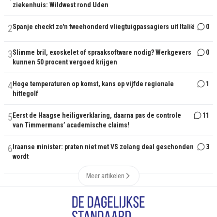
ziekenhuis: Wildwest rond Uden
2
Spanje checkt zo'n tweehonderd vliegtuigpassagiers uit Italië
0
3
Slimme bril, exoskelet of spraaksoftware nodig? Werkgevers
0
kunnen 50 procent vergoed krijgen
4
Hoge temperaturen op komst, kans op vijfde regionale
1
hittegolf
5
Eerst de Haagse heiligverklaring, daarna pas de controle
11
van Timmermans’ academische claims!
6
Iraanse minister: praten niet met VS zolang deal geschonden
3
wordt
Meer artikelen