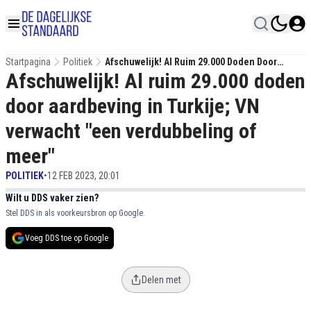
Startpagina
Politiek
Afschuwelijk! Al Ruim 29.000 Doden Door
Afschuwelijk! Al ruim 29.000 doden
Aardbeving In Turkije; VN Verwacht "een
Verdubbeling Of Meer"
door aardbeving in Turkije; VN
verwacht "een verdubbeling of
meer"
POLITIEK
•
12 FEB 2023, 20:01
Wilt u DDS vaker zien?
Stel DDS in als voorkeursbron op Google.
Voeg DDS toe op Google
Delen met