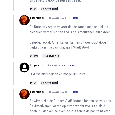
En de rest is door de Russen bezet…
3
+
Antwoord
Antonius.S
12 februari 2023 om 20:42
+
83733
De Russen zorgen er voor dat de Amerikaanse junkies
niet alles verder slopen zoals de Amerikanen altijd doen.
Gelukkig wordt Amerika van binnen uit gesloopt door
pedo Joe en de demoncrats LMFAO 🤣🤣
12
+
Antwoord
Nogniet
12 februari 2023 om 20:43
+
32497
Lijkt me niet logisch en mogelijk. Sorry.
2
+
Antwoord
Antonius.S
12 februari 2023 om 22:41
+
83733
Sowieso zijn de Russen Syrië komen helpen op verzoek.
De Amerikanen waren op strooptocht zoals ze altijd
doen. Nu denken ze even de Russen in de pan te hakken