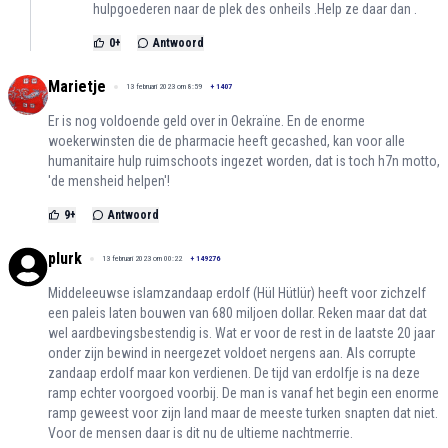
hulpgoederen naar de plek des onheils .Help ze daar dan .
0
+
Antwoord
Marietje
13 februari 2023 om 8:59
+
1407
Er is nog voldoende geld over in Oekraïne. En de enorme
woekerwinsten die de pharmacie heeft gecashed, kan voor alle
humanitaire hulp ruimschoots ingezet worden, dat is toch h7n motto,
'de mensheid helpen'!
9
+
Antwoord
plurk
13 februari 2023 om 00:22
+
149276
Middeleeuwse islamzandaap erdolf (Hül Hütlür) heeft voor zichzelf
een paleis laten bouwen van 680 miljoen dollar. Reken maar dat dat
wel aardbevingsbestendig is. Wat er voor de rest in de laatste 20 jaar
onder zijn bewind in neergezet voldoet nergens aan. Als corrupte
zandaap erdolf maar kon verdienen. De tijd van erdolfje is na deze
ramp echter voorgoed voorbij. De man is vanaf het begin een enorme
ramp geweest voor zijn land maar de meeste turken snapten dat niet.
Voor de mensen daar is dit nu de ultieme nachtmerrie.