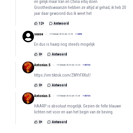
en gelijk maar Iran en China erbij doen.
Grootheidswaanzin hebben ze altijd al gehad, ik heb 20
jaar daar gewoond dus ik weet het
12
+
Antwoord
suuse
13 februari 2023 om 13:10
+
4450
En dus is haarp nog steeds mogelijk
0
+
Antwoord
Antonius.S
13 februari 2023 om 13:23
+
83733
https://vm.tiktok.com/ZMYrFXKxf/
0
+
Antwoord
Antonius.S
13 februari 2023 om 13:24
+
83733
HAARP is absoluut mogelijk. Gezien de felle blauwe
lichten net voor en aan het begin van de beving.
0
+
Antwoord