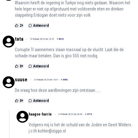
Waarom heeft de regering in Turkye nog niets gedaan. Waarom het
hele leger er niet op afgestuurd met voldoende eten en drinken
slappeling Erdogan doet niets voor zijn volk
2
+
Antwoord
tata
13 februari 2023 om 14:51
+
6016
Corrupte Tr aannemers slaan massaal op de vlucht. Laat die de
schade maar betalen. Dan is giro 555 niet nodig.
0
+
Antwoord
suuse
13 februari 2023 om 13:07
+
4450
De vraag hoe deze aardbevingen zijn ontstaan......
0
+
Antwoord
haagse-harrie
13 februari 2023 om 20:06
+
2713
Volgens mij is het de schuld van de Joden en Geert Wilders.
j.c.th.kohler@ziggo.nl