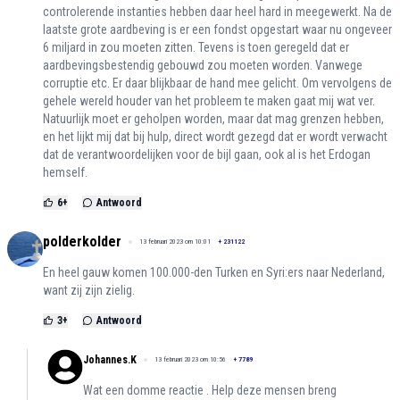
controlerende instanties hebben daar heel hard in meegewerkt. Na de
laatste grote aardbeving is er een fondst opgestart waar nu ongeveer
6 miljard in zou moeten zitten. Tevens is toen geregeld dat er
aardbevingsbestendig gebouwd zou moeten worden. Vanwege
corruptie etc. Er daar blijkbaar de hand mee gelicht. Om vervolgens de
gehele wereld houder van het probleem te maken gaat mij wat ver.
Natuurlijk moet er geholpen worden, maar dat mag grenzen hebben,
en het lijkt mij dat bij hulp, direct wordt gezegd dat er wordt verwacht
dat de verantwoordelijken voor de bijl gaan, ook al is het Erdogan
hemself.
6
+
Antwoord
polderkolder
13 februari 2023 om 10:01
+
231122
En heel gauw komen 100.000-den Turken en Syri:ers naar Nederland,
want zij zijn zielig.
3
+
Antwoord
Johannes.K
13 februari 2023 om 10:56
+
7789
Wat een domme reactie . Help deze mensen breng