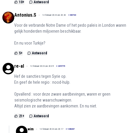
10
+
Antwoord
Antonius.S
12 februari 2023 om 20:26
+
83733
Voor de verbrande Notre Dame of het pedo paleis in London waren
gelijk honderden miljoenen beschikbaar.
En nu voor Turkije?
5
+
Antwoord
re-al
12 februari 2023 om 20:09
+
209775
Hef de sancties tegen Syrie op.
En geef de hele regio : nood-hulp.
Opvallend : voor deze zware aardbevingen, waren er geen
seismologische waarschuwingen.
Altijd zien ze aardbevingen aankomen. En nu niet.
21
+
Antwoord
wim
12 februari 2023 om 20:17
+
138267