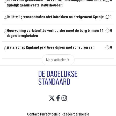
3
Kassa voor gemeenten: Tot €15.747 belastinggeld voor iedere
4
tijdelijk gehuisveste statushouder!
4
Italië wil grenscontroles niet intrekken na dreigement Spanje
1
5
Huurwoning verlaten? Je verhuurder moet de borg binnen 14
0
dagen terugbetalen
6
Waterschap Rijnland pakt twee dijken met scheuren aan
0
Meer artikelen
Contact
•
Privacy beleid
•
Reageerdersbeleid