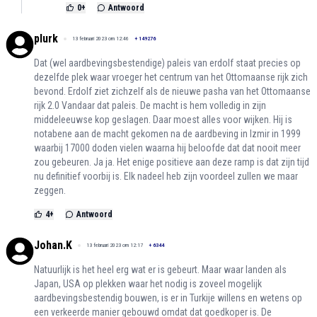
0
+
Antwoord
plurk
13 februari 2023 om 12:46
+
149276
Dat (wel aardbevingsbestendige) paleis van erdolf staat precies op
dezelfde plek waar vroeger het centrum van het Ottomaanse rijk zich
bevond. Erdolf ziet zichzelf als de nieuwe pasha van het Ottomaanse
rijk 2.0 Vandaar dat paleis. De macht is hem volledig in zijn
middeleeuwse kop geslagen. Daar moest alles voor wijken. Hij is
notabene aan de macht gekomen na de aardbeving in Izmir in 1999
waarbij 17000 doden vielen waarna hij beloofde dat dat nooit meer
zou gebeuren. Ja ja. Het enige positieve aan deze ramp is dat zijn tijd
nu definitief voorbij is. Elk nadeel heb zijn voordeel zullen we maar
zeggen.
4
+
Antwoord
Johan.K
13 februari 2023 om 12:17
+
6344
Natuurlijk is het heel erg wat er is gebeurt. Maar waar landen als
Japan, USA op plekken waar het nodig is zoveel mogelijk
aardbevingsbestendig bouwen, is er in Turkije willens en wetens op
een verkeerde manier gebouwd omdat dat goedkoper is. De