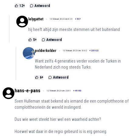
12
+
Antwoord
lelygattet
13 februari 2023 om 8:31
+
517
hij heeft altijd zijn meeste stemmen uit het buitenland
5
+
Antwoord
polderkolder
13 februari 2023 om 10:02
+
231122
Want zelfs 4 generaties verder voelen de Turken in
Nederland zich nog steeds Turks.
6
+
Antwoord
hans-e-pans
12 februari 2023 om 23:01
+
41103
Sven Hulleman staat bekend als iemand die een complottheorie of
complottheorieën de wereld inslingerd.
Dus wie weet steekt hier wel een waarheid achter?
Hoewel wat daar in die regio gebeurd is is erg genoeg.