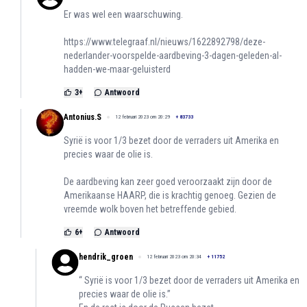
Er was wel een waarschuwing.
https://www.telegraaf.nl/nieuws/1622892798/deze-
nederlander-voorspelde-aardbeving-3-dagen-geleden-al-
hadden-we-maar-geluisterd
3
+
Antwoord
Antonius.S
12 februari 2023 om 20:29
+
83733
Syrië is voor 1/3 bezet door de verraders uit Amerika en
precies waar de olie is.
De aardbeving kan zeer goed veroorzaakt zijn door de
Amerikaanse HAARP, die is krachtig genoeg. Gezien de
vreemde wolk boven het betreffende gebied.
6
+
Antwoord
hendrik_groen
12 februari 2023 om 20:34
+
11752
“ Syrië is voor 1/3 bezet door de verraders uit Amerika en
precies waar de olie is.”