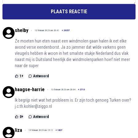
PLAATS REACTIE
shelby
13 februari 2023 om 20:41
+
20357
Ze moeten hun eten naast een windmolen gaan halen ik eet elke
avond verse eendenborst. Ja zo jammer dat wilde varkens geen
vleugels hebben ik woon in het smalste stukje Nederland dus vlak
naast mij is Duitsland heerlijk die windmolenparken hoef niet meer
naar de super
1
+
Antwoord
haagse-harrie
13 februari 2023 om 20:04
+
2713
Ik begrijp niet wat het probleem is. Er zijn toch genoeg Turken over?
j.c.th.kohler@ziggo.nl
0
+
Antwoord
liza
13 februari 2023 om 15:11
+
1827