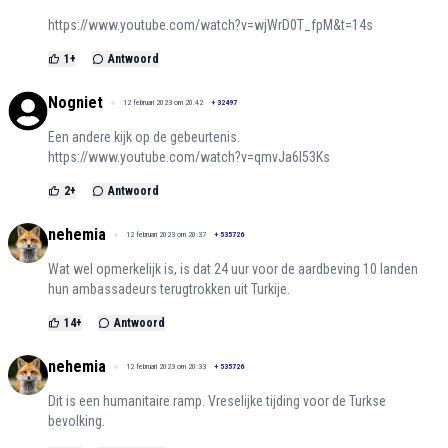
https://www.youtube.com/watch?v=wjWrD0T_fpM&t=14s
1
+
Antwoord
Nogniet
12 februari 2023 om 20:42
+
32497
Een andere kijk op de gebeurtenis.
https://www.youtube.com/watch?v=qmvJa6l53Ks
2
+
Antwoord
nehemia
12 februari 2023 om 20:37
+
535726
Wat wel opmerkelijk is, is dat 24 uur voor de aardbeving 10 landen
hun ambassadeurs terugtrokken uit Turkije.
14
+
Antwoord
nehemia
12 februari 2023 om 20:33
+
535726
Dit is een humanitaire ramp. Vreselijke tijding voor de Turkse
bevolking.