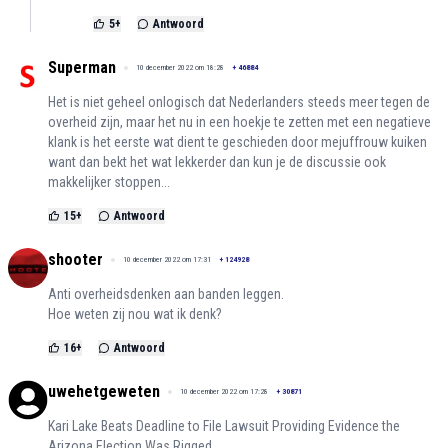
5
+
Antwoord
Superman
10 december 2022 om 18:28
+
46884
Het is niet geheel onlogisch dat Nederlanders steeds meer tegen de
overheid zijn, maar het nu in een hoekje te zetten met een negatieve
klank is het eerste wat dient te geschieden door mejuffrouw kuiken
want dan bekt het wat lekkerder dan kun je de discussie ook
makkelijker stoppen...
15
+
Antwoord
shooter
10 december 2022 om 17:31
+
124928
Anti overheidsdenken aan banden leggen.
Hoe weten zij nou wat ik denk?
16
+
Antwoord
uwehetgeweten
10 december 2022 om 17:28
+
30871
Kari Lake Beats Deadline to File Lawsuit Providing Evidence the
Arizona Election Was Rigged