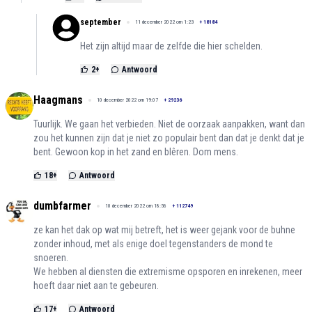
september
11 december 2022 om 1:23
+
18184
Het zijn altijd maar de zelfde die hier schelden.
2
+
Antwoord
Haagmans
10 december 2022 om 19:07
+
29236
Tuurlijk. We gaan het verbieden. Niet de oorzaak aanpakken, want dan
zou het kunnen zijn dat je niet zo populair bent dan dat je denkt dat je
bent. Gewoon kop in het zand en blêren. Dom mens.
18
+
Antwoord
dumbfarmer
10 december 2022 om 18:56
+
112749
ze kan het dak op wat mij betreft, het is weer gejank voor de buhne
zonder inhoud, met als enige doel tegenstanders de mond te
snoeren.
We hebben al diensten die extremisme opsporen en inrekenen, meer
hoeft daar niet aan te gebeuren.
17
+
Antwoord