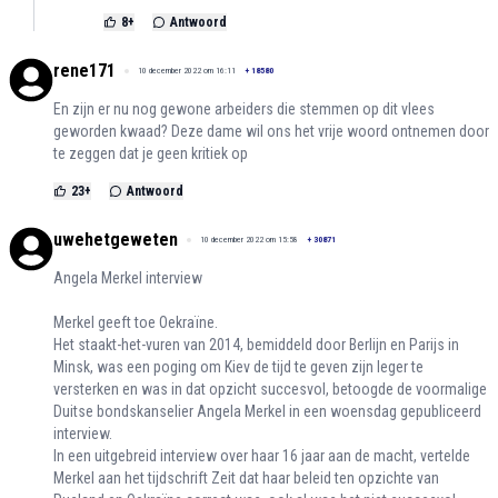
8
+
Antwoord
rene171
10 december 2022 om 16:11
+
18580
En zijn er nu nog gewone arbeiders die stemmen op dit vlees
geworden kwaad? Deze dame wil ons het vrije woord ontnemen door
te zeggen dat je geen kritiek op
23
+
Antwoord
uwehetgeweten
10 december 2022 om 15:58
+
30871
Angela Merkel interview
Merkel geeft toe Oekraïne.
Het staakt-het-vuren van 2014, bemiddeld door Berlijn en Parijs in
Minsk, was een poging om Kiev de tijd te geven zijn leger te
versterken en was in dat opzicht succesvol, betoogde de voormalige
Duitse bondskanselier Angela Merkel in een woensdag gepubliceerd
interview.
In een uitgebreid interview over haar 16 jaar aan de macht, vertelde
Merkel aan het tijdschrift Zeit dat haar beleid ten opzichte van