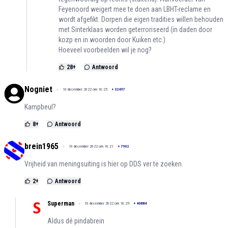
Feyenoord weigert mee te doen aan LBHT-reclame en
wordt afgefikt. Dorpen die eigen tradities willen behouden
met Sinterklaas worden geterroriseerd (in daden door
kozp en in woorden door Kuiken etc.)
Hoeveel voorbeelden wil je nog?
28
+
Antwoord
Nogniet
10 december 2022 om 16:25
+
32497
Kampbeul?
8
+
Antwoord
brein1965
10 december 2022 om 16:21
+
7902
Vrijheid van meningsuiting is hier op DDS ver te zoeken.
2
+
Antwoord
Superman
10 december 2022 om 18:29
+
46884
Aldus dé pindabrein