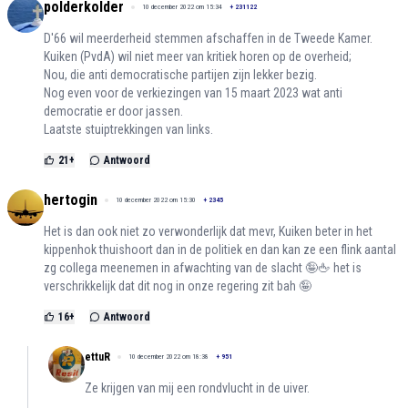
polderkolder
10 december 2022 om 15:34
+
231122
D'66 wil meerderheid stemmen afschaffen in de Tweede Kamer.
Kuiken (PvdA) wil niet meer van kritiek horen op de overheid;
Nou, die anti democratische partijen zijn lekker bezig.
Nog even voor de verkiezingen van 15 maart 2023 wat anti
democratie er door jassen.
Laatste stuiptrekkingen van links.
21
+
Antwoord
hertogin
10 december 2022 om 15:30
+
2345
Het is dan ook niet zo verwonderlijk dat mevr, Kuiken beter in het
kippenhok thuishoort dan in de politiek en dan kan ze een flink aantal
zg collega meenemen in afwachting van de slacht 🤪🖕 het is
verschrikkelijk dat dit nog in onze regering zit bah 🤪
16
+
Antwoord
ettuR
10 december 2022 om 18:38
+
951
Ze krijgen van mij een rondvlucht in de uiver.