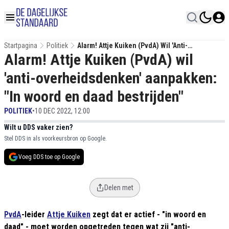
Startpagina
Politiek
Alarm! Attje Kuiken (PvdA) Wil 'anti-
Alarm! Attje Kuiken (PvdA) wil
Overheidsdenken' Aanpakken: "In Woord En
Daad Bestrijden"
'anti-overheidsdenken' aanpakken:
"In woord en daad bestrijden"
POLITIEK
•
10 DEC 2022, 12:00
Wilt u DDS vaker zien?
Stel DDS in als voorkeursbron op Google.
Voeg DDS toe op Google
Delen met
PvdA
-leider
Attje Kuiken
zegt dat er actief - "in woord en
daad" - moet worden opgetreden tegen wat zij "anti-