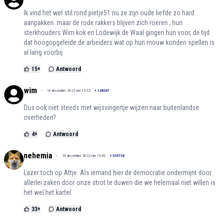
Ik vind het wel stil rond pietje51 nu ze zijn oude liefde zo hard
aanpakken .maar de rode rakkers blijven zich roeren , hun
sterkhouders Wim kok en Lodewijk de Waal gingen hun voor, de tijd
dat hoogopgeleide de arbeiders wat op hun mouw konden spellen is
al lang voorbij
15
+
Antwoord
wim
10 december 2022 om 15:52
+
138267
Dus ook niet steeds met wijsvingertje wijzen naar buitenlandse
overheden?
4
+
Antwoord
nehemia
10 december 2022 om 15:40
+
535726
Lazer toch op Attje. Als iemand hier de democratie ondermijnt door
allerlei zaken door onze strot te duwen die we helemaal niet willen is
het wel het kartel.
33
+
Antwoord