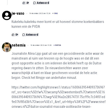
4
+
Antwoord
jw-vano
10 december 2022 om 15:24
+
1502
Kukeleku kukeleku meer komt er uit hoeveel stomme koekenbakkers
kunnen erin de PVDA
0
+
Antwoord
nehemia
10 december 2022 om 15:20
+
535726
Journaliste Alina Lipp gaat uit van een gecoödineerde actie waar de
mainstream al ruim van tevoren op de hoogte was en dat dit een
groot opgezette actie is om iedereen die kritiek heeft op de Duitse
regering dwars te zitten. De nieuwsberichten waren zeer
waarschijnlijk al kant en klaar geschreven voordat de hele actie
begon. Check het filmpje van anderhalve minuut.
https://twitter.com/highlightsnews1/status/1600663954409373696?
ref_src=twsrc%5Etfw%7Ctwcamp%5Etweetembed%7Ctwterm%5E16
00663954409373696%7Ctwgr%5E96a2e2857473175cff9c7c34f01ed
9e076f85d3b%7Ctwcon%5Es1_&ref_url=https%3A%2F%2Fwww.ninef
ornews.nl%2Fduitse-journalist-massale-politieactie-tegen-