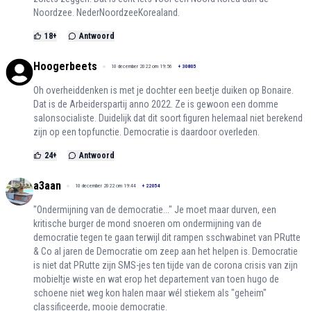
Noordzee. NederNoordzeeKorealand.
18
+
Antwoord
Hoogerbeets
10 december 2022 om 19:56
+
30805
Oh overheiddenken is met je dochter een beetje duiken op Bonaire.
Dat is de Arbeiderspartij anno 2022. Ze is gewoon een domme
salonsocialiste. Duidelijk dat dit soort figuren helemaal niet berekend
zijn op een topfunctie. Democratie is daardoor overleden.
24
+
Antwoord
a3aan
10 december 2022 om 19:44
+
22054
"Ondermijning van de democratie..." Je moet maar durven, een
kritische burger de mond snoeren om ondermijning van de
democratie tegen te gaan terwijl dit rampen sschwabinet van PRutte
& Co al jaren de Democratie om zeep aan het helpen is. Democratie
is niet dat PRutte zijn SMS-jes ten tijde van de corona crisis van zijn
mobieltje wiste en wat erop het departement van toen hugo de
schoene niet weg kon halen maar wél stiekem als "geheim"
classificeerde, mooie democratie.