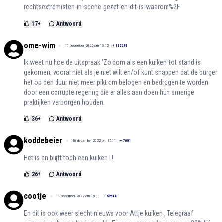
rechtsextremisten-in-scene-gezet-en-dit-is-waarom%2F
17
+
Antwoord
ome-wim
10 december 2022 om 15:02
+
132281
Ik weet nu hoe de uitspraak 'Zo dom als een kuiken' tot stand is
gekomen, vooral niet als je niet wilt en/of kunt snappen dat de burger
het op den duur niet meer pikt om belogen en bedrogen te worden
door een corrupte regering die er alles aan doen hun smerige
praktijken verborgen houden.
36
+
Antwoord
koddebeier
10 december 2022 om 15:01
+
7681
Het is en blijft toch een kuiken !!!
26
+
Antwoord
cootje
10 december 2022 om 15:00
+
52614
En dit is ook weer slecht nieuws voor Attje kuiken , Telegraaf