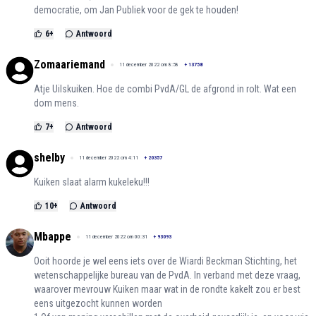
democratie, om Jan Publiek voor de gek te houden!
6
+
Antwoord
Zomaariemand
11 december 2022 om 8:58
+
13758
Atje Uilskuiken. Hoe de combi PvdA/GL de afgrond in rolt. Wat een
dom mens.
7
+
Antwoord
shelby
11 december 2022 om 4:11
+
20357
Kuiken slaat alarm kukeleku!!!
10
+
Antwoord
Mbappe
11 december 2022 om 00:31
+
93093
Ooit hoorde je wel eens iets over de Wiardi Beckman Stichting, het
wetenschappelijke bureau van de PvdA. In verband met deze vraag,
waarover mevrouw Kuiken maar wat in de rondte kakelt zou er best
eens uitgezocht kunnen worden