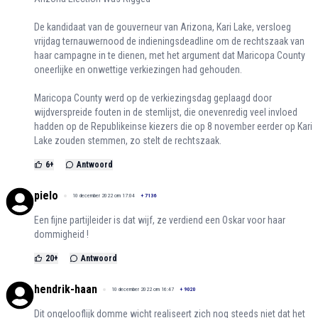
De kandidaat van de gouverneur van Arizona, Kari Lake, versloeg
vrijdag ternauwernood de indieningsdeadline om de rechtszaak van
haar campagne in te dienen, met het argument dat Maricopa County
oneerlijke en onwettige verkiezingen had gehouden.
Maricopa County werd op de verkiezingsdag geplaagd door
wijdverspreide fouten in de stemlijst, die onevenredig veel invloed
hadden op de Republikeinse kiezers die op 8 november eerder op Kari
Lake zouden stemmen, zo stelt de rechtszaak.
6
+
Antwoord
pielo
10 december 2022 om 17:04
+
7136
Een fijne partijleider is dat wijf, ze verdiend een Oskar voor haar
dommigheid !
20
+
Antwoord
hendrik-haan
10 december 2022 om 16:47
+
9020
Dit ongelooflijk domme wicht realiseert zich nog steeds niet dat het