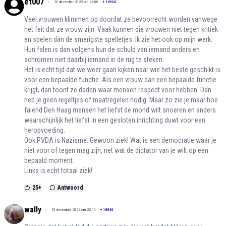
et007
10 december 2022 om 23:08
+
14924
Veel vrouwen klimmen op doordat ze bevoorrecht worden vanwege
het feit dat ze vrouw zijn. Vaak kunnen die vrouwen niet tegen kritiek
en spelen dan de smerigste spelletjes. Ik zie het ook op mijn werk.
Hun falen is dan volgens hun de schuld van iemand anders en
schromen niet daarbij iemand in de rug te steken.
Het is echt tijd dat we weer gaan kijken naar wie het beste geschikt is
voor een bepaalde functie. Als een vrouw dan een bepaalde functie
krijgt, dan toont ze daden waar mensen respect voor hebben. Dan
heb je geen regeltjes of maatregelen nodig. Maar zo zie je maar hoe
falend Den Haag mensen het liefst de mond wilt snoeren en anders
waarschijnlijk het liefst in een gesloten inrichting duwt voor een
heropvoeding.
Ook PVDA is Nazisme. Gewoon ziek! Wat is een democratie waar je
niet voor of tegen mag zijn, net wat de dictator van je wilt op een
bepaald moment.
Links is echt totaal ziek!
25
+
Antwoord
wally
10 december 2022 om 22:14
+
18346