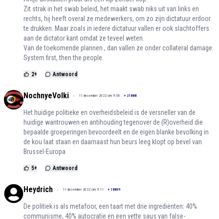
Zit strak in het swab beleid, het maakt swab niks uit van links en
rechts, hij heeft overal ze medewerkers, om zo zijn dictatuur erdoor
te drukken. Maar zoals in iedere dictatuur vallen er ook slachtoffers
aan de dictator kant omdat ze teveel weten.
Van de toekomende plannen , dan vallen ze onder collateral damage.
System first, then the people.
2
+
Antwoord
NochnyeVolki
11 december 2022 om 9:54
+
21888
Het huidige politieke en overheidsbeleid is de versneller van de
huidige wantrouwen en antihouding tegenover de (R)overheid die
bepaalde groeperingen bevoordeelt en de eigen blanke bevolking in
de kou laat staan en daarnaast hun beurs leeg klopt op bevel van
Brussel-Europa
5
+
Antwoord
Heydrich
11 december 2022 om 9:11
+
18809
De politiek is als metafoor, een taart met drie ingrediënten: 40%
communisme, 40% autocratie en een vette saus van false-