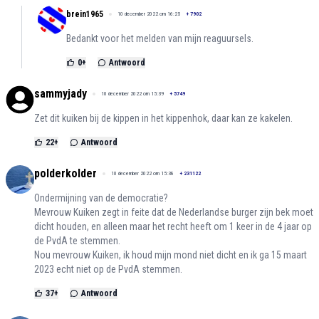
brein1965
10 december 2022 om 16:25
+
7902
Bedankt voor het melden van mijn reaguursels.
0
+
Antwoord
sammyjady
10 december 2022 om 15:39
+
5749
Zet dit kuiken bij de kippen in het kippenhok, daar kan ze kakelen.
22
+
Antwoord
polderkolder
10 december 2022 om 15:38
+
231122
Ondermijning van de democratie?
Mevrouw Kuiken zegt in feite dat de Nederlandse burger zijn bek moet
dicht houden, en alleen maar het recht heeft om 1 keer in de 4 jaar op
de PvdA te stemmen.
Nou mevrouw Kuiken, ik houd mijn mond niet dicht en ik ga 15 maart
2023 echt niet op de PvdA stemmen.
37
+
Antwoord