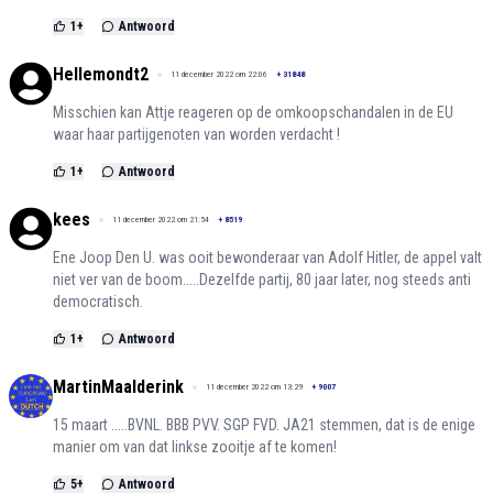
1
+
Antwoord
Hellemondt2
11 december 2022 om 22:06
+
31848
Misschien kan Attje reageren op de omkoopschandalen in de EU
waar haar partijgenoten van worden verdacht !
1
+
Antwoord
kees
11 december 2022 om 21:54
+
8519
Ene Joop Den U. was ooit bewonderaar van Adolf Hitler, de appel valt
niet ver van de boom.....Dezelfde partij, 80 jaar later, nog steeds anti
democratisch.
1
+
Antwoord
MartinMaalderink
11 december 2022 om 13:29
+
9007
15 maart .....BVNL. BBB PVV. SGP FVD. JA21 stemmen, dat is de enige
manier om van dat linkse zooitje af te komen!
5
+
Antwoord