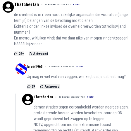
Thatcherfan
10 december 2022 om 16:42
+
10831
de overheid is m.i. een noodzakelijke organisatie die vooral de (lange
termijn) belangen van de bevolking moet dienen.
Echter is onder linkse invloed de overheid verworden tot volksvijand
nummer 1.
En mevrouw Kuiken vindt dat we daar niks van mogen vinden/zeggen!
Héééél bijzonder.
26
+
Antwoord
brein1965
10 december 2022 om 16:47
+
7902
Jij mag er wel wat van zeggen, wie zegt dat je dat niet mag?
3
+
Antwoord
Thatcherfan
10 december 2022 om 17:03
+
10831
demonstraties tegen coronabeleid worden neergeslagen,
protesterende boeren worden beschoten, omroep ON
wordt geprobeerd het zwijgen op te leggen.
NCTV, opgericht om moslimextremisme focust
tegenwoordig op rechts (stuitend). Aanvoerder van