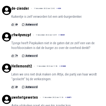
de-ziender
11 december 2022 om 12:42
+
434
Kuikentje is zelf verworden tot een anti-burgerdenker.
4
+
Antwoord
c9w4yvmzpf
11 december 2022 om 12:09
+
18549
Tjonge heeft Piepkuiken niet in de gaten dat ze zelf een van de
hoofdoorzaken is dat de burger zo over de overheid denkt?
7
+
Antwoord
Hellemondt2
11 december 2022 om 11:58
+
31848
Laten we ons niet druk maken om Attje, die partij van haar wordt
"geslacht" bij de verkiezingen.
4
+
Antwoord
uwehetgeweten
11 december 2022 om 11:18
+
30871
Antje uilskuiken praat als een kip zonder kop.