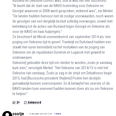
Rusland en Oekraïne correct was, ook al was het niet succesvol.
"Ik dacht dat de start van de NAVO-toetreding voor Oekraïne en
Georgië waarover in 2008 werd gesproken, verkeerd was", zei Merkel.
"De landen hadden hiervoor niet de nodige voorwaarden, noch waren
de gevolgen van een dergelijk besluit volledig overwogen, zowel met
betrekking tot de acties van Rusland tegen Georgië en Oekraïne als
voor de NAVO en haar hulpregels."
Ze beschreef de Minsk-overeenkomst van september 2014 als 'een
poging om Oekraïne tijd te geven'. Frankrijk en Duitsland hadden een
staakt-het-vuren bemiddeld na het mislukken van de poging van
Oekraïne om de republieken Donetsk en Lugansk met geweld te
onderwerpen.
Oekraïne] gebruikte deze tijd om sterker te worden, zoals je vandaag
kunt zien,” vervolgde Merkel. “Het Oekraïne van 2014/15 is niet het
Oekraïne van vandaag. Zoals je zag in de strijd om Debaltsevo begin
2015, had [Russische president Vladimir] Poetin hen destijds
gemakkelijk kunnen overrompelen. En ik betwijfel ten zeerste of de
NAVO-landen toen evenveel hadden kunnen doen als nu om Oekraïne
te helpen.”
2
+
Antwoord
cootje
10 december 2022 om 15:54
+
52614