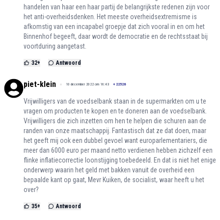
handelen van haar een haar partij de belangrijkste redenen zijn voor
het anti-overheidsdenken. Het meeste overheidsextremisme is
afkomstig van een incapabel groepje dat zich vooral in en om het
Binnenhof begeeft, daar wordt de democratie en de rechtsstaat bij
voortduring aangetast.
32
+
Antwoord
piet-klein
10 december 2022 om 16:43
+
22526
Vrijwilligers van de voedselbank staan in de supermarkten om u te
vragen om producten te kopen en te doneren aan de voedselbank.
Vrijwilligers die zich inzetten om hen te helpen die schuren aan de
randen van onze maatschappij. Fantastisch dat ze dat doen, maar
het geeft mij ook een dubbel gevoel want europarlementariers, die
meer dan 6000 euro per maand netto verdienen hebben zichzelf een
flinke inflatiecorrectie loonstijging toebedeeld. En dat is niet het enige
onderwerp waarin het geld met bakken vanuit de overheid een
bepaalde kant op gaat, Mevr Kuiken, de socialist, waar heeft u het
over?
35
+
Antwoord