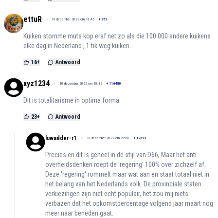
ettuR
10 december 2022 om 18:45
+
951
Kuiken stomme muts kop eraf net zo als die 100.000 andere kuikens
elke dag in Nederland , 1 tik weg kuiken.
16
+
Antwoord
xyz1234
10 december 2022 om 18:32
+
116480
Dit is totalitarisme in optima forma.
23
+
Antwoord
luwadder-r1
10 december 2022 om 22:08
+
12513
Precies en dit is geheel in de stijl van D66, Maar het anti
overheidsdenken roept de 'regering' 100% over zichzelf af.
Deze 'regering' rommelt maar wat aan en staat totaal niet in
het belang van het Nederlands volk. De provinciale staten
verkiezingen zijn niet echt populair, het zou mij niets
verbazen dat het opkomstpercentage volgend jaar maart nog
meer naar beneden gaat.