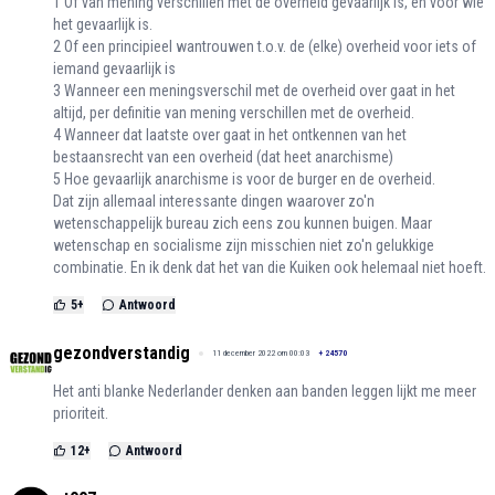
1 Of van mening verschillen met de overheid gevaarlijk is, en voor wie
het gevaarlijk is.
2 Of een principieel wantrouwen t.o.v. de (elke) overheid voor iets of
iemand gevaarlijk is
3 Wanneer een meningsverschil met de overheid over gaat in het
altijd, per definitie van mening verschillen met de overheid.
4 Wanneer dat laatste over gaat in het ontkennen van het
bestaansrecht van een overheid (dat heet anarchisme)
5 Hoe gevaarlijk anarchisme is voor de burger en de overheid.
Dat zijn allemaal interessante dingen waarover zo'n
wetenschappelijk bureau zich eens zou kunnen buigen. Maar
wetenschap en socialisme zijn misschien niet zo'n gelukkige
combinatie. En ik denk dat het van die Kuiken ook helemaal niet hoeft.
5
+
Antwoord
gezondverstandig
11 december 2022 om 00:03
+
24570
Het anti blanke Nederlander denken aan banden leggen lijkt me meer
prioriteit.
12
+
Antwoord