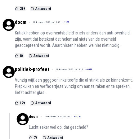
21
+
Antwoord
docm
10 december 2022 om 19:35
+
1155
Kritiek hebben op overheidsbeleid is iets anders dan anti-overheid
zijn, want dat betekent dat helemaal niets van de overheid
geaccepteerd wordt. Anarchisten hebben we hier niet nodig.
8
+
Antwoord
politiek-profeet
10 december 2022 om 19:19
+
6970
Vunzig wijf,een ggggoor links teefje die al stinkt als ze binnenkomt.
Piepkuiken en wefhoertje,te vunzig om aan te raken en te spreken,
liefst achter glas.
12
+
Antwoord
docm
10 december 2022 om 19:41
+
1155
Lucht zeker wel op, dat gescheld?
7
+
Antwoord