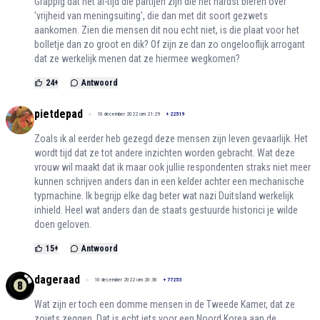
Grappig dat het al-tijd die partijen zijn die het hardst blèren over
'vrijheid van meningsuiting', die dan met dit soort gezwets
aankomen. Zien die mensen dit nou echt niet, is die plaat voor het
bolletje dan zo groot en dik? Of zijn ze dan zo ongelooflijk arrogant
dat ze werkelijk menen dat ze hiermee wegkomen?
24
+
Antwoord
pietdepad
10 december 2022 om 21:29
+
22519
Zoals ik al eerder heb gezegd deze mensen zijn leven gevaarlijk. Het
wordt tijd dat ze tot andere inzichten worden gebracht. Wat deze
vrouw wil maakt dat ik maar ook jullie respondenten straks niet meer
kunnen schrijven anders dan in een kelder achter een mechanische
typmachine. Ik begrijp elke dag beter wat nazi Duitsland werkelijk
inhield. Heel wat anders dan de staats gestuurde historici je wilde
doen geloven.
15
+
Antwoord
dageraad
10 december 2022 om 20:30
+
77253
Wat zijn er toch een domme mensen in de Tweede Kamer, dat ze
zoiets zeggen. Dat is echt iets voor een Noord Korea aan de