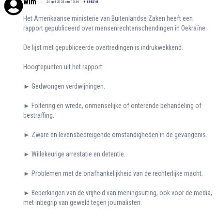
wim
24 april 2024 om 15:46
+
138218
Het Amerikaanse ministerie van Buitenlandse Zaken heeft een
rapport gepubliceerd over mensenrechtenschendingen in Oekraïne.
De lijst met gepubliceerde overtredingen is indrukwekkend.
Hoogtepunten uit het rapport:
► Gedwongen verdwijningen.
► Foltering en wrede, onmenselijke of onterende behandeling of
bestraffing.
► Zware en levensbedreigende omstandigheden in de gevangenis.
► Willekeurige arrestatie en detentie.
► Problemen met de onafhankelijkheid van de rechterlijke macht.
► Beperkingen van de vrijheid van meningsuiting, ook voor de media,
met inbegrip van geweld tegen journalisten.