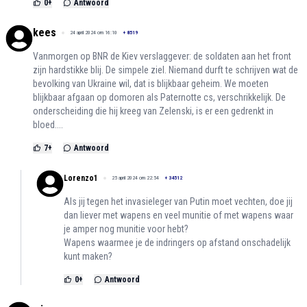
0
+
Antwoord
kees
24 april 2024 om 16:10
+
8519
Vanmorgen op BNR de Kiev verslaggever: de soldaten aan het front
zijn hardstikke blij. De simpele ziel. Niemand durft te schrijven wat de
bevolking van Ukraine wil, dat is blijkbaar geheim. We moeten
blijkbaar afgaan op domoren als Paternotte cs, verschrikkelijk. De
onderscheiding die hij kreeg van Zelenski, is er een gedrenkt in
bloed....
7
+
Antwoord
Lorenzo1
25 april 2024 om 22:54
+
34512
Als jij tegen het invasieleger van Putin moet vechten, doe jij
dan liever met wapens en veel munitie of met wapens waar
je amper nog munitie voor hebt?
Wapens waarmee je de indringers op afstand onschadelijk
kunt maken?
0
+
Antwoord