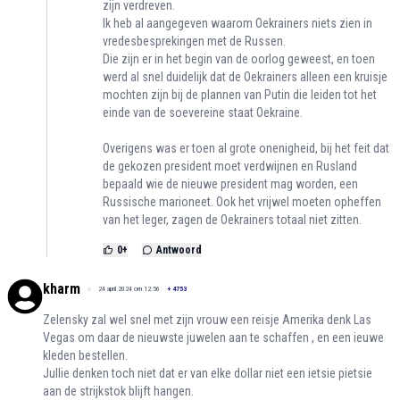
zijn verdreven.
Ik heb al aangegeven waarom Oekrainers niets zien in
vredesbesprekingen met de Russen.
Die zijn er in het begin van de oorlog geweest, en toen
werd al snel duidelijk dat de Oekrainers alleen een kruisje
mochten zijn bij de plannen van Putin die leiden tot het
einde van de soevereine staat Oekraine.
Overigens was er toen al grote onenigheid, bij het feit dat
de gekozen president moet verdwijnen en Rusland
bepaald wie de nieuwe president mag worden, een
Russische marioneet. Ook het vrijwel moeten opheffen
van het leger, zagen de Oekrainers totaal niet zitten.
0
+
Antwoord
kharm
24 april 2024 om 12:56
+
4753
Zelensky zal wel snel met zijn vrouw een reisje Amerika denk Las
Vegas om daar de nieuwste juwelen aan te schaffen , en een ieuwe
kleden bestellen.
Jullie denken toch niet dat er van elke dollar niet een ietsie pietsie
aan de strijkstok blijft hangen.