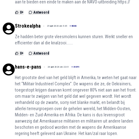
aan te bieden een einde te maken aan de NAVO-uitbreiding https://
0
+
Antwoord
Strokealpha
25 april 2024 om 5:35
+
8046
Ze hadden beter grote vleesmolens kunnen sturen. Werkt sneller en
efficienter dan al die knalzooi.......
0
+
Antwoord
hans-e-pans
24 april 2024 om 22:41
+
41091
Het grootste deel van het geld blijft in Amerika, te weten het gaat naar
het “Militair Industrieel Complex”. De wapens die ze, de Oekraïners,
toegestopt krijgen daarvan komt ongeveer 80% niet aan aan het front.
om maar te zwijgen van het geld dat wel gegeven wordt. Het wordt
verhandeld op de zwarte, sorry niet blanke markt, en belandt bij
allerlei terreurgroepen over de gehelen wereld, het Midden-Oosten,
Midden- en Zuid-Amerika en Afrika. De kans is dus levensgroot
aanwezig dat Amerikaanse militairen en militairen uit andere landen
beschoten en gedood worden met de wapens die Amerikaanse
regering heeft geleverd aan Ukraine. Het kan/zal raar lopen.