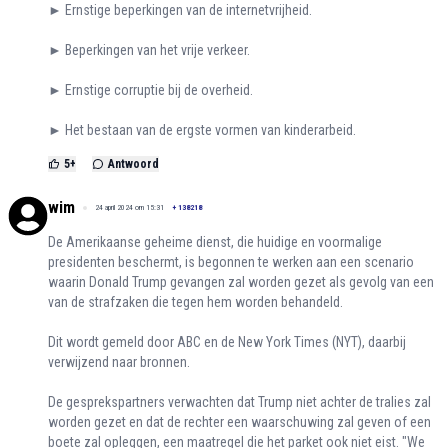
► Ernstige beperkingen van de internetvrijheid.
► Beperkingen van het vrije verkeer.
► Ernstige corruptie bij de overheid.
► Het bestaan van de ergste vormen van kinderarbeid.
5
+
Antwoord
wim
24 april 2024 om 15:31
+
138218
De Amerikaanse geheime dienst, die huidige en voormalige
presidenten beschermt, is begonnen te werken aan een scenario
waarin Donald Trump gevangen zal worden gezet als gevolg van een
van de strafzaken die tegen hem worden behandeld.
Dit wordt gemeld door ABC en de New York Times (NYT), daarbij
verwijzend naar bronnen.
De gesprekspartners verwachten dat Trump niet achter de tralies zal
worden gezet en dat de rechter een waarschuwing zal geven of een
boete zal opleggen, een maatregel die het parket ook niet eist. "We