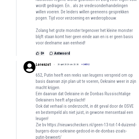
wordt gedragen. En… als ze vredesonderhandelingen
willen voeren. De leiders willen geeneens gesprekken
pogen. Tijd voor verzoening en wederopbouw.
Zolang het grote monster tegenover het kleine monster
blijft staan komt hier geen einde aan en is er geen basis
voor deelname aan eenheid!
0
+
Antwoord
Lorenzo1
26 april 2024 om 20:36
+
34512
652, Putin heeft een reeks van leugens verspreid om op
basis daarvan zijn plan uit te voeren, Oekraine weer in zijn
macht krijgen.
Eén daarvan dat Oekraine in de Donbas Russischtalige
Oekrainers heeft afgeslacht!
Ook dat verhaal is onderzocht, in dit geval door de OSVE
en bestempeld als niet juist, in gewone mensentaal een
leugen!
Zie bv
https://nieuwscheckers.nl/geen-13-tot-14-duizend-
burgers-door-oekraine-gedood-in-de-donbas-zoals-
putin-beweert/