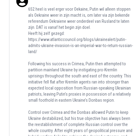
652 heel is veel erger voor Oekaine, Putin wil alleen stoppen
als Oekraine weer in zijn macht is, om later via zijn bekende
referendum Oekraiene weer onderdeel van Rusland te laten
zijn. DAT is vanaf het begin zijn doel.
Heeft hij zelf gezegd:
https://www.atlanticcouncil.org/blogs/ukrainealert/putin-
admits-ukraine-invasion-is-an-imperial-war-to-return-russian-
land/
Following his success in Crimea, Putin then attempted to
partition mainland Ukraine by instigating pro-Kremlin
uprisings throughout the south and east of the country. This
initiative fell flat after Kremlin agents ran into stronger than
expected local opposition from Russian-speaking Ukrainian
patriots, leaving Putin’s proxies in possession of a relatively
small foothold in eastern Ukraine’s Donbas region.
Control over Crimea and the Donbas allowed Putin to keep
Ukraine destabilized, but his true objective has always been
the reestablishment of complete Russian control over the
whole country. After eight years of geopolitical pressure and