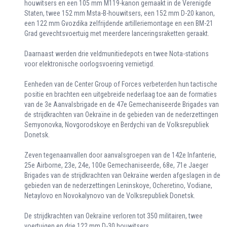
houwitsers en een 105 mm M119-kanon gemaakt in de Verenigde
Staten, twee 152 mm Msta-B-houwitsers, een 152 mm D-20 kanon,
een 122 mm Gvozdika zelfrijdende artilleriemontage en een BM-21
Grad gevechtsvoertuig met meerdere lanceringsraketten geraakt.
Daarnaast werden drie veldmunitiedepots en twee Nota-stations
voor elektronische oorlogsvoering vernietigd.
Eenheden van de Center Group of Forces verbeterden hun tactische
positie en brachten een uitgebreide nederlaag toe aan de formaties
van de 3e Aanvalsbrigade en de 47e Gemechaniseerde Brigades van
de strijdkrachten van Oekraïne in de gebieden van de nederzettingen
Semyonovka, Novgorodskoye en Berdychi van de Volksrepubliek
Donetsk.
Zeven tegenaanvallen door aanvalsgroepen van de 142e Infanterie,
25e Airborne, 23e, 24e, 100e Gemechaniseerde, 68e, 71e Jaeger
Brigades van de strijdkrachten van Oekraïne werden afgeslagen in de
gebieden van de nederzettingen Leninskoye, Ocheretino, Vodiane,
Netaylovo en Novokalynovo van de Volksrepubliek Donetsk.
De strijdkrachten van Oekraïne verloren tot 350 militairen, twee
voertuigen en drie 122 mm D-30 houwitsers.