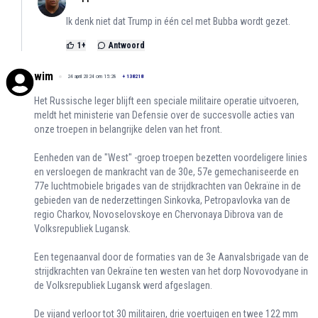
Ik denk niet dat Trump in één cel met Bubba wordt gezet.
1
+
Antwoord
wim
24 april 2024 om 15:28
+
138218
Het Russische leger blijft een speciale militaire operatie uitvoeren,
meldt het ministerie van Defensie over de succesvolle acties van
onze troepen in belangrijke delen van het front.
Eenheden van de "West" -groep troepen bezetten voordeligere linies
en versloegen de mankracht van de 30e, 57e gemechaniseerde en
77e luchtmobiele brigades van de strijdkrachten van Oekraïne in de
gebieden van de nederzettingen Sinkovka, Petropavlovka van de
regio Charkov, Novoselovskoye en Chervonaya Dibrova van de
Volksrepubliek Lugansk.
Een tegenaanval door de formaties van de 3e Aanvalsbrigade van de
strijdkrachten van Oekraïne ten westen van het dorp Novovodyane in
de Volksrepubliek Lugansk werd afgeslagen.
De vijand verloor tot 30 militairen, drie voertuigen en twee 122 mm