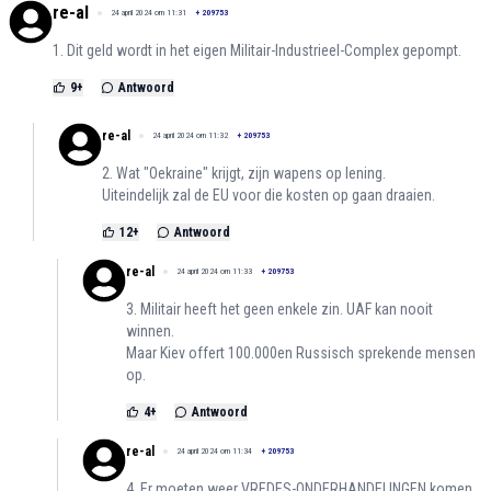
re-al
24 april 2024 om 11:31
+
209753
1. Dit geld wordt in het eigen Militair-Industrieel-Complex gepompt.
9
+
Antwoord
re-al
24 april 2024 om 11:32
+
209753
2. Wat "Oekraine" krijgt, zijn wapens op lening.
Uiteindelijk zal de EU voor die kosten op gaan draaien.
12
+
Antwoord
re-al
24 april 2024 om 11:33
+
209753
3. Militair heeft het geen enkele zin. UAF kan nooit
winnen.
Maar Kiev offert 100.000en Russisch sprekende mensen
op.
4
+
Antwoord
re-al
24 april 2024 om 11:34
+
209753
4. Er moeten weer VREDES-ONDERHANDELINGEN komen