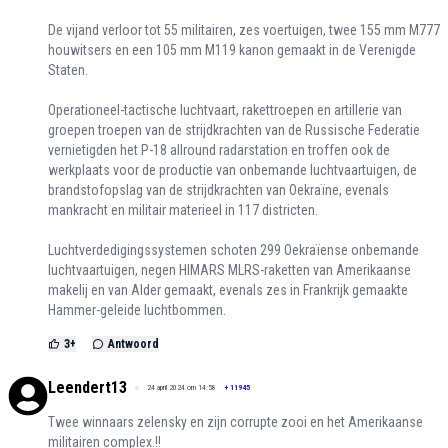
De vijand verloor tot 55 militairen, zes voertuigen, twee 155 mm M777
houwitsers en een 105 mm M119 kanon gemaakt in de Verenigde
Staten.
Operationeel-tactische luchtvaart, rakettroepen en artillerie van
groepen troepen van de strijdkrachten van de Russische Federatie
vernietigden het P-18 allround radarstation en troffen ook de
werkplaats voor de productie van onbemande luchtvaartuigen, de
brandstofopslag van de strijdkrachten van Oekraïne, evenals
mankracht en militair materieel in 117 districten.
Luchtverdedigingssystemen schoten 299 Oekraïense onbemande
luchtvaartuigen, negen HIMARS MLRS-raketten van Amerikaanse
makelij en van Alder gemaakt, evenals zes in Frankrijk gemaakte
Hammer-geleide luchtbommen.
3
+
Antwoord
Leendert13
24 april 2024 om 14:58
+
11945
Twee winnaars zelensky en zijn corrupte zooi en het Amerikaanse
militairen complex.!!