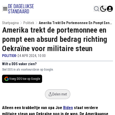
Startpagina
Politiek
Amerika Trekt De Portemonnee En Pompt Een
Amerika trekt de portemonnee en
Absurd Bedrag Richting Oekraïne Voor Militaire
Steun
pompt een absurd bedrag richting
Oekraïne voor militaire steun
POLITIEK
•
24 APR 2024, 10:00
Wilt u DDS vaker zien?
Stel DDS in als voorkeursbron op Google.
Voeg DDS toe op Google
Delen met
Alleen een krabbeltje van opa Joe
Biden
staat verdere
militaire steun aan Oekraïne nog in de weg. De Amerikaanse