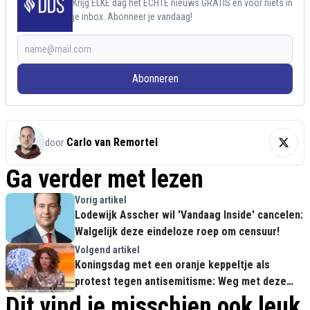
Krijg ELKE dag het ECHTE nieuws GRATIS en voor niets in
je inbox. Abonneer je vandaag!
Abonneren
Carlo van Remortel
door
Ga verder met lezen
Vorig artikel
Lodewijk Asscher wil 'Vandaag Inside' cancelen:
Walgelijk deze eindeloze roep om censuur!
Volgend artikel
Koningsdag met een oranje keppeltje als
protest tegen antisemitisme: Weg met deze
symboolpolitiek!
Dit vind je misschien ook leuk