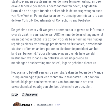
staatsgevangenissysteem hier eerder mee te maken gehad, en geen
enkele federale gevangenis heeft dat moeten doen", zegt Martin
Horn, die de hoogste functies bekleedde in de staatsgevangenissen
van New York en Pennsylvania en een voormalig commissaris is van
de New York City Departments of Corrections and Probation.
De geheime dienst zelf weigerde commentaar te geven op informatie
over de zaak. In een reactie aan ABC herinnerde de inlichtingendienst
eraan dat het verplicht is te zorgen voor de bescherming van huidige
regeringsleiders, voormalige presidenten en first ladies, bezoekende
staatshoofden en andere personen die door de president van het
land zijn benoemd. "Voor alle omgevingen over de hele wereld
bestuderen we locaties en ontwikkelen we uitgebreide en
meerlaagse beschermingsmodellen", legt de geheime dienst uit.
Het scenario betreft een van de vier strafzaken die tegen de 77-jarige
Trump aanhangig zijn bij een rechtbank in Manhattan. Het gaat om
beschuldigingen van het vervalsen van documentatie om een
seksschandaal waarbij een ster betrokken is te verdoezelen.
2
+
Antwoord
Mbappe
24 april 2024 om 15:35
+
93074