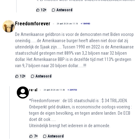
12
+
Antwoord
Freedomforever
24 april 2024 om 11:18
+
184983
De Amerikaanse geldbron is voor de democraten met Biden voorop
oneindig.......de Amerikaanse burger heeft alleen niet door dat zij
uiteindelijk de Sjaak zijn..... Tussen 1990 en 2022 is de Amerikaanse
staatsschuld gestegen met 889% van 3,2 biljoen naar 32 biljoen
dollar. Het Amerikaanse BBP is in dezelfde tijd met 113% gestegen
van 9,7 biljoen naar 20 biljoen dollar......!!!
12
+
Antwoord
re-al
24 april 2024 om 11:38
+
209753
*Freedomforever : de US staatschuld is : $ 34 TRILJOEN.
Onbeperkt geld drukken, is economische oorlogs-voering :
tegen de eigen bevolking, en tegen andere landen. De ECB
doet dit ook .....
Uiteindelijk brengt het iedereen in de armoede.
7
+
Antwoord