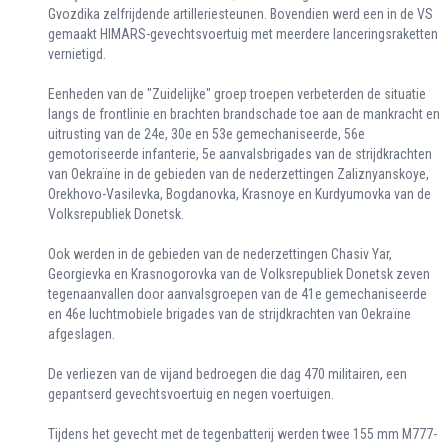
Gvozdika zelfrijdende artilleriesteunen. Bovendien werd een in de VS
gemaakt HIMARS-gevechtsvoertuig met meerdere lanceringsraketten
vernietigd.
Eenheden van de "Zuidelijke" groep troepen verbeterden de situatie
langs de frontlinie en brachten brandschade toe aan de mankracht en
uitrusting van de 24e, 30e en 53e gemechaniseerde, 56e
gemotoriseerde infanterie, 5e aanvalsbrigades van de strijdkrachten
van Oekraïne in de gebieden van de nederzettingen Zaliznyanskoye,
Orekhovo-Vasilevka, Bogdanovka, Krasnoye en Kurdyumovka van de
Volksrepubliek Donetsk.
Ook werden in de gebieden van de nederzettingen Chasiv Yar,
Georgievka en Krasnogorovka van de Volksrepubliek Donetsk zeven
tegenaanvallen door aanvalsgroepen van de 41e gemechaniseerde
en 46e luchtmobiele brigades van de strijdkrachten van Oekraïne
afgeslagen.
De verliezen van de vijand bedroegen die dag 470 militairen, een
gepantserd gevechtsvoertuig en negen voertuigen.
Tijdens het gevecht met de tegenbatterij werden twee 155 mm M777-