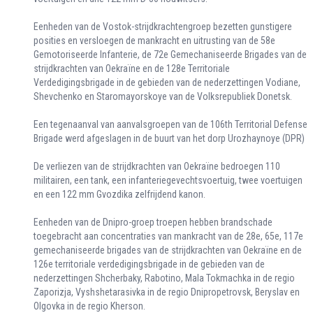
Eenheden van de Vostok-strijdkrachtengroep bezetten gunstigere
posities en versloegen de mankracht en uitrusting van de 58e
Gemotoriseerde Infanterie, de 72e Gemechaniseerde Brigades van de
strijdkrachten van Oekraïne en de 128e Territoriale
Verdedigingsbrigade in de gebieden van de nederzettingen Vodiane,
Shevchenko en Staromayorskoye van de Volksrepubliek Donetsk.
Een tegenaanval van aanvalsgroepen van de 106th Territorial Defense
Brigade werd afgeslagen in de buurt van het dorp Urozhaynoye (DPR)
De verliezen van de strijdkrachten van Oekraïne bedroegen 110
militairen, een tank, een infanteriegevechtsvoertuig, twee voertuigen
en een 122 mm Gvozdika zelfrijdend kanon.
Eenheden van de Dnipro-groep troepen hebben brandschade
toegebracht aan concentraties van mankracht van de 28e, 65e, 117e
gemechaniseerde brigades van de strijdkrachten van Oekraïne en de
126e territoriale verdedigingsbrigade in de gebieden van de
nederzettingen Shcherbaky, Rabotino, Mala Tokmachka in de regio
Zaporizja, Vyshshetarasivka in de regio Dnipropetrovsk, Beryslav en
Olgovka in de regio Kherson.