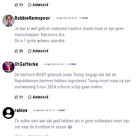
1
+
Antwoord
RobbieRemspoor
24 april 2024 om 18:18
+
24148
Je kan er wel geld en materieel naartoe sturen maar er zijn geen
manschappen. Kansloos dus.
Dit is 1 grote witwas operatie.
2
+
Antwoord
01Gafferke
24 april 2024 om 16:41
+
91836
Dit had toch NOOIT gebeurd onder Trump, begrijp niet dat de
Republikeinen hiermee hebben ingestemd. Trump moet maar na zijn
overwinning 5 nov. 2024 schoon schip gaan maken.
1
+
Antwoord
ralnov
24 april 2024 om 16:19
+
20045
Ze zullen veel aan dat geld hebben als er geen soldaatjes meer zijn
om naar de frontlinie te sturen.😂