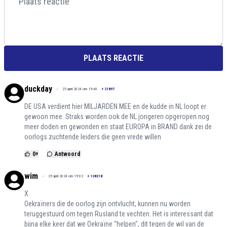
PLAATS REACTIE
duckday
25 april 2024 om 19:40
+
21897
DE USA verdient hier MILJARDEN MEE en de kudde in NL loopt er
gewoon mee. Straks worden ook de NL jongeren opgeropen nog
meer doden en gewonden en staat EUROPA in BRAND dank zei de
oorlogs zuchtende leiders die geen vrede willen
0
+
Antwoord
wim
25 april 2024 om 19:02
+
138218
X
Oekraïners die de oorlog zijn ontvlucht, kunnen nu worden
teruggestuurd om tegen Rusland te vechten. Het is interessant dat
bijna elke keer dat we Oekraïne "helpen", dit tegen de wil van de