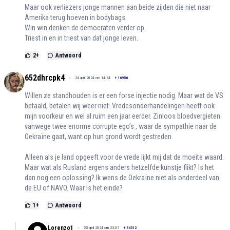
Maar ook verliezers jonge mannen aan beide zijden die niet naar
Amerika terug hoeven in bodybags.
Win win denken de democraten verder op.
Triest in en in triest van dat jonge leven.
2
+
Antwoord
652dhrcpk4
24 april 2024 om 14:34
+
16956
Willen ze standhouden is er een forse injectie nodig. Maar wat de VS
betaald, betalen wij weer niet. Vredesonderhandelingen heeft ook
mijn voorkeur en wel al ruim een jaar eerder. Zinloos bloedvergieten
vanwege twee enorme corrupte ego’s , waar de sympathie naar de
Oekraïne gaat, want op hun grond wordt gestreden.
Alleen als je land opgeeft voor de vrede lijkt mij dat de moeite waard.
Maar wat als Rusland ergens anders hetzelfde kunstje flikt? Is het
dan nog een oplossing? Ik wens de Oekraïne niet als onderdeel van
de EU of NAVO. Waar is het einde?
1
+
Antwoord
Lorenzo1
25 april 2024 om 23:07
+
34512