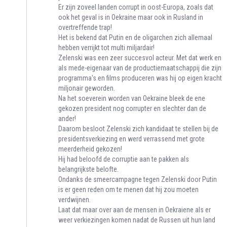
Er zijn zoveel landen corrupt in oost-Europa, zoals dat
ook het geval is in Oekraine maar ook in Rusland in
overtreffende trap!
Het is bekend dat Putin en de oligarchen zich allemaal
hebben verrijkt tot multi miljardair!
Zelenski was een zeer succesvol acteur. Met dat werk en
als mede-eigenaar van de productiemaatschappij die zijn
programma's en films produceren was hij op eigen kracht
miljonair geworden.
Na het soeverein worden van Oekraine bleek de ene
gekozen president nog corrupter en slechter dan de
ander!
Daarom besloot Zelenski zich kandidaat te stellen bij de
presidentsverkiezing en werd verrassend met grote
meerderheid gekozen!
Hij had beloofd de corruptie aan te pakken als
belangrijkste belofte.
Ondanks de smeercampagne tegen Zelenski door Putin
is er geen reden om te menen dat hij zou moeten
verdwijnen.
Laat dat maar over aan de mensen in Oekraiene als er
weer verkiezingen komen nadat de Russen uit hun land