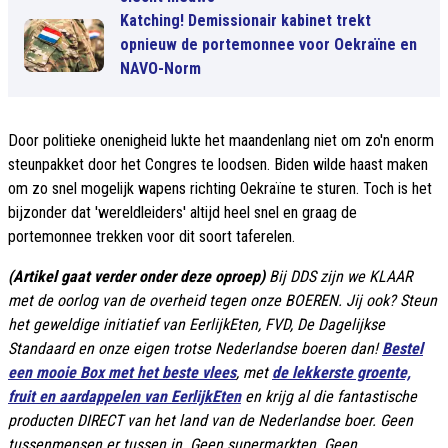
Katching! Demissionair kabinet trekt
opnieuw de portemonnee voor Oekraïne en
NAVO-Norm
Door politieke onenigheid lukte het maandenlang niet om zo'n enorm
steunpakket door het Congres te loodsen. Biden wilde haast maken
om zo snel mogelijk wapens richting Oekraïne te sturen. Toch is het
bijzonder dat 'wereldleiders' altijd heel snel en graag de
portemonnee trekken voor dit soort taferelen.
(Artikel gaat verder onder deze oproep)
Bij DDS zijn we KLAAR
met de oorlog van de overheid tegen onze BOEREN. Jij ook? Steun
het geweldige initiatief van EerlijkEten, FVD, De Dagelijkse
Standaard en onze eigen trotse Nederlandse boeren dan!
Bestel
een mooie Box met het beste vlees
, met
de lekkerste groente,
fruit en aardappelen van EerlijkEten
en krijg al die fantastische
producten DIRECT van het land van de Nederlandse boer. Geen
tussenmensen er tussen in. Geen supermarkten. Geen