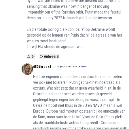
hybrid warfare failed to achieve the desired outcome, and
sensing that Ukraine was now in danger of moving
irreparably out of the Russian orbit, Putin made the fateful
decision in early 2022 to launch a full-scale invasion.
En die totale oorlog die Putin losliet op Oekraine wordt
gestoeld op de leugen van Putin dat hij de agressie van het
westen moet bestrijden!
Terwijl HIJ steeds de agressor was.
0
+
Antwoord
652dhrcpk4
26 april 2024 om 19:59
+
16956
Het toe-eigenen van de Oekraïne door Rusland moeten
we ook niet tolereren. Putin gebruikt het inderdaad als
excuus. Wat niet zegt dat er geen waarheid in zit. In de
Oekraïne dat tegenover werden gruwelijk geweld
gepleegd tegen eigen bevolking en was/is corrupt. De
Oekraïne hoort niet thuis in de EU en NAVO, maar is wel
Europa. Europa had moeten opstaan bij de annexatie van
de Krim, maar was toen te laf. Voor de Oekraïne is plek
als de machtsbeluste acteur terugtreedt . Corruptie en
racistisch regime wordt gebroken en zorg voor eigen volk