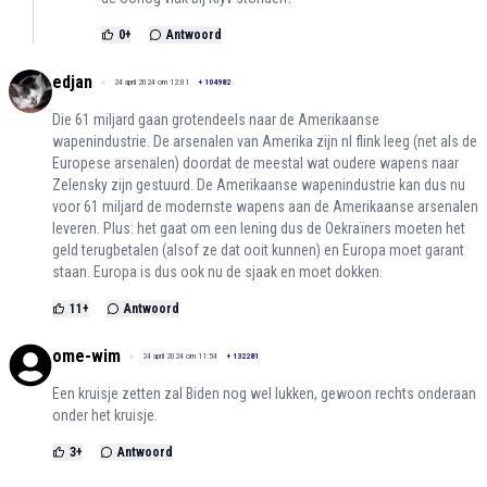
0
+
Antwoord
edjan
24 april 2024 om 12:01
+
104982
Die 61 miljard gaan grotendeels naar de Amerikaanse
wapenindustrie. De arsenalen van Amerika zijn nl flink leeg (net als de
Europese arsenalen) doordat de meestal wat oudere wapens naar
Zelensky zijn gestuurd. De Amerikaanse wapenindustrie kan dus nu
voor 61 miljard de modernste wapens aan de Amerikaanse arsenalen
leveren. Plus: het gaat om een lening dus de Oekraïners moeten het
geld terugbetalen (alsof ze dat ooit kunnen) en Europa moet garant
staan. Europa is dus ook nu de sjaak en moet dokken.
11
+
Antwoord
ome-wim
24 april 2024 om 11:54
+
132281
Een kruisje zetten zal Biden nog wel lukken, gewoon rechts onderaan
onder het kruisje.
3
+
Antwoord