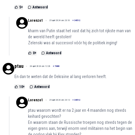
5
+
Antwoord
Lorenzo1
25 april 2024 om 23:10
+
34512
kharm van Putin staat het vast dat hij zich tot rijkste man van
de wereld heeft gestolen!
Zelenski was al succesvol vóór hij de politiek inging!
0
+
Antwoord
ptau
24 april 2024 om 12:26
+
7680
En dan te weten dat de Oekraïne al lang verloren heeft.
10
+
Antwoord
Lorenzo1
25 april 2024 om 23:12
+
34512
ptau waarom wordt er na 2 jaar en 4 maanden nog steeds
keihard gevochten?
En waarom staan de Russische troepen nog steeds tegen de
eigen grens aan, terwijl enorm veel militairen na het begin van
de oorlog vlak bij Kiyv stonden?