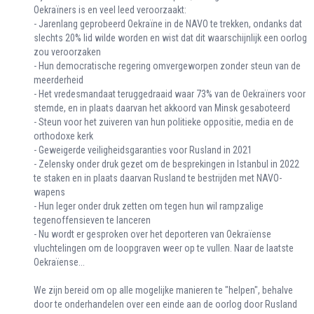
Oekraïners is en veel leed veroorzaakt:
- Jarenlang geprobeerd Oekraïne in de NAVO te trekken, ondanks dat
slechts 20% lid wilde worden en wist dat dit waarschijnlijk een oorlog
zou veroorzaken
- Hun democratische regering omvergeworpen zonder steun van de
meerderheid
- Het vredesmandaat teruggedraaid waar 73% van de Oekraïners voor
stemde, en in plaats daarvan het akkoord van Minsk gesaboteerd
- Steun voor het zuiveren van hun politieke oppositie, media en de
orthodoxe kerk
- Geweigerde veiligheidsgaranties voor Rusland in 2021
- Zelensky onder druk gezet om de besprekingen in Istanbul in 2022
te staken en in plaats daarvan Rusland te bestrijden met NAVO-
wapens
- Hun leger onder druk zetten om tegen hun wil rampzalige
tegenoffensieven te lanceren
- Nu wordt er gesproken over het deporteren van Oekraïense
vluchtelingen om de loopgraven weer op te vullen. Naar de laatste
Oekraïense...
We zijn bereid om op alle mogelijke manieren te "helpen", behalve
door te onderhandelen over een einde aan de oorlog door Rusland