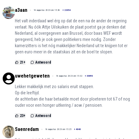
a3aan
18 augustus 2023 om 15:38
+
22054
Het valt inderdaad wel érg op dat de een na de ander de regering
verlaat. Nu óók Attje Uilskuiken de plaat poetst ga je denken dat
Nederland, al overgegeven aan Brussel, door baas WEF wordt
geregeerd, heb je ook geen politiekers mee nodig. Zonder
kamerzitters is het nóg makkelijker Nederland uit te knijpen tot er
geen euro meer in de staatskas zit en de boel te slopen.
21
+
Antwoord
uwehetgeweten
18 augustus 2023 om 15:32
+
30893
Lekker makkelijk met zo salaris eruit stappen.
Op die leeftijd.
de achterban die haar betaalde moet door ploeteren tot 67 of nog
ouder voor een honger uitkering / aow / pensioen.
23
+
Antwoord
Saenredam
18 augustus 2023 om 15:25
+
4040