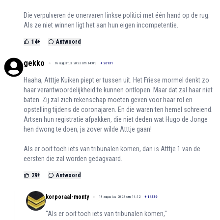
Die verpulveren de onervaren linkse politici met één hand op de rug.
Als ze niet winnen ligt het aan hun eigen incompetentie.
14
+
Antwoord
gekko
18 augustus 2023 om 14:09
+
20131
Haaha, Atttje Kuiken piept er tussen uit. Het Friese mormel denkt zo
haar verantwoordelijkheid te kunnen ontlopen. Maar dat zal haar niet
baten. Zij zal zich rekenschap moeten geven voor haar rol en
opstelling tijdens de coronajaren. En die waren ten hemel schreiend.
Artsen hun registratie afpakken, die niet deden wat Hugo de Jonge
hen dwong te doen, ja zover wilde Atttje gaan!
Als er ooit toch iets van tribunalen komen, dan is Atttje 1 van de
eersten die zal worden gedagvaard.
29
+
Antwoord
korporaal-monty
18 augustus 2023 om 14:12
+
14936
''Als er ooit toch iets van tribunalen komen,''