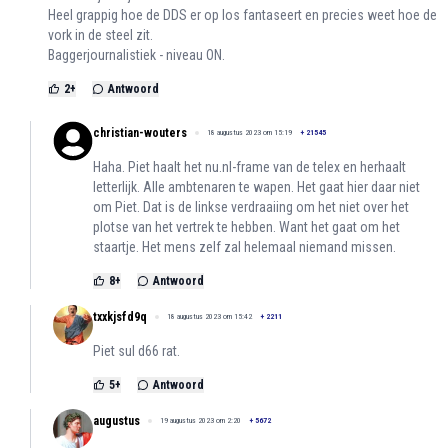
Heel grappig hoe de DDS er op los fantaseert en precies weet hoe de
vork in de steel zit.
Baggerjournalistiek - niveau ON.
2
+
Antwoord
christian-wouters
18 augustus 2023 om 15:19
+
21545
Haha. Piet haalt het nu.nl-frame van de telex en herhaalt
letterlijk. Alle ambtenaren te wapen. Het gaat hier daar niet
om Piet. Dat is de linkse verdraaiing om het niet over het
plotse van het vertrek te hebben. Want het gaat om het
staartje. Het mens zelf zal helemaal niemand missen.
8
+
Antwoord
txxkjsfd9q
18 augustus 2023 om 15:42
+
2211
Piet sul d66 rat.
5
+
Antwoord
augustus
19 augustus 2023 om 2:20
+
5672