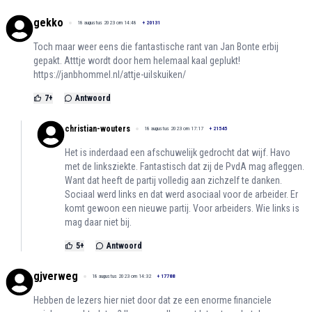
gekko
18 augustus 2023 om 14:48
+
20131
Toch maar weer eens die fantastische rant van Jan Bonte erbij
gepakt. Atttje wordt door hem helemaal kaal geplukt!
https://janbhommel.nl/attje-uilskuiken/
7
+
Antwoord
christian-wouters
18 augustus 2023 om 17:17
+
21545
Het is inderdaad een afschuwelijk gedrocht dat wijf. Havo
met de linksziekte. Fantastisch dat zij de PvdA mag afleggen.
Want dat heeft de partij volledig aan zichzelf te danken.
Sociaal werd links en dat werd asociaal voor de arbeider. Er
komt gewoon een nieuwe partij. Voor arbeiders. Wie links is
mag daar niet bij.
5
+
Antwoord
gjverweg
18 augustus 2023 om 14:32
+
17788
Hebben de lezers hier niet door dat ze een enorme financiele