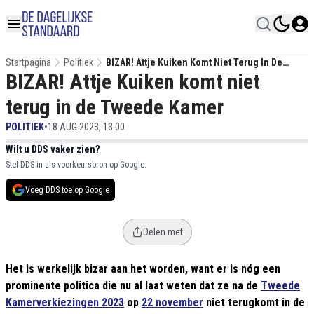
Startpagina
Politiek
BIZAR! Attje Kuiken Komt Niet Terug In De
BIZAR! Attje Kuiken komt niet
Tweede Kamer
terug in de Tweede Kamer
POLITIEK
•
18 AUG 2023, 13:00
Wilt u DDS vaker zien?
Stel DDS in als voorkeursbron op Google.
Voeg DDS toe op Google
Delen met
Het is werkelijk bizar aan het worden, want er is nóg een
prominente politica die nu al laat weten dat ze na de
Tweede
Kamerverkiezingen 2023
op
22 november
niet terugkomt in de