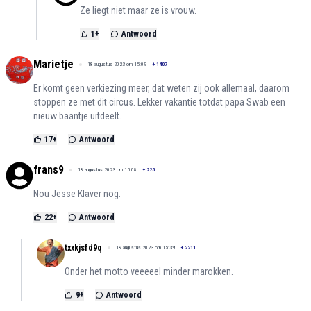
Ze liegt niet maar ze is vrouw.
1
+
Antwoord
Marietje
18 augustus 2023 om 15:09
+
1407
Er komt geen verkiezing meer, dat weten zij ook allemaal, daarom
stoppen ze met dit circus. Lekker vakantie totdat papa Swab een
nieuw baantje uitdeelt.
17
+
Antwoord
frans9
18 augustus 2023 om 15:08
+
225
Nou Jesse Klaver nog.
22
+
Antwoord
txxkjsfd9q
18 augustus 2023 om 15:39
+
2211
Onder het motto veeeeel minder marokken.
9
+
Antwoord