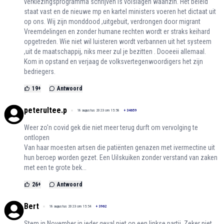
verkiezingsprogramma schrijven is volslagen waanzin. Het beleid
staat vast en de nieuwe mp en kartel ministers voeren het dictaat uit
op ons. Wij zijn monddood ,uitgebuit, verdrongen door migrant
Vreemdelingen en zonder humane rechten wordt er straks keihard
opgetreden. Wie niet wil luisteren wordt verbannen uit het systeem
,uit de maatschappij, niks meer zul je bezitten . Dooeeii allemaal.
Kom in opstand en verjaag de volksvertegenwoordigers het zijn
bedriegers.
19
+
Antwoord
peterultee.p
18 augustus 2023 om 15:58
+
34659
Weer zo'n covid gek die niet meer terug durft om vervolging te
ontlopen
Van haar moesten artsen die patiënten genazen met ivermectine uit
hun beroep worden gezet. Een Uilskuiken zonder verstand van zaken
met een te grote bek...
26
+
Antwoord
Bert
18 augustus 2023 om 15:54
+
3962
Stem in November in ieder geval niet op een linkse partij. Zeker niet