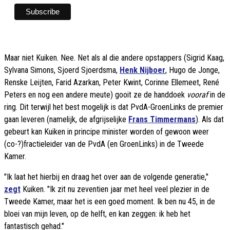
Maar niet Kuiken. Nee. Net als al die andere opstappers (Sigrid Kaag,
Sylvana Simons, Sjoerd Sjoerdsma,
Henk Nijboer
, Hugo de Jonge,
Renske Leijten, Farid Azarkan, Peter Kwint, Corinne Ellemeet, René
Peters en nog een andere meute) gooit ze de handdoek
vooraf
in de
ring. Dit terwijl het best mogelijk is dat PvdA-GroenLinks de premier
gaan leveren (namelijk, de afgrijselijke
Frans Timmermans
). Als dat
gebeurt kan Kuiken in principe minister worden of gewoon weer
(co-?)fractieleider van de PvdA (en GroenLinks) in de Tweede
Kamer.
"Ik laat het hierbij en draag het over aan de volgende generatie,"
zegt
Kuiken. "Ik zit nu zeventien jaar met heel veel plezier in de
Tweede Kamer, maar het is een goed moment. Ik ben nu 45, in de
bloei van mijn leven, op de helft, en kan zeggen: ik heb het
fantastisch gehad."