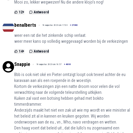
Mooi zo, lekker wegwezen! Nu die andere klojo’s nog!
12
+
Antwoord
benalberts
18 augustus 2023 om 17:03
+
27382
weer een rat die het zinkende schip verlaat.
weer meer kans op volledig weggevaagd worden bij de verkiezingen
14
+
Antwoord
Snappie
18 augustus 2023 om 16:57
+
4618
Bbb is ook niet oké en Pieter omtzigt loopt ook teveel achter de eu
karavaan aan als een roepende in de woestijn.
Kortom de verkiezingen zijn een natte droom voor velen die vol
verwachting naar de volgende teleurstelling uitkijken.
Kuiken zal vast een botsing hebben gehad met bokito
timmerdrammer.
Anderzijds maakt het niet een zak uit wie mp wordt en wie minister al
het beleid zit al in kannen en kruiken gegoten. Wij worden
onderworpen aan de eu , vn , Who, navo verdragen en wetten.
Den haag voert dat beleid uit , dat die lullo's nu zogenaamd een