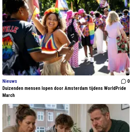
Nieuws
0
Duizenden mensen lopen door Amsterdam tijdens WorldPride
March