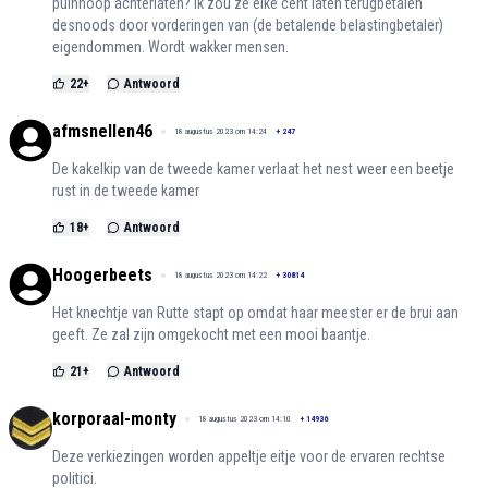
puinhoop achterlaten? Ik zou ze elke cent laten terugbetalen
desnoods door vorderingen van (de betalende belastingbetaler)
eigendommen. Wordt wakker mensen.
22
+
Antwoord
afmsnellen46
18 augustus 2023 om 14:24
+
247
De kakelkip van de tweede kamer verlaat het nest weer een beetje
rust in de tweede kamer
18
+
Antwoord
Hoogerbeets
18 augustus 2023 om 14:22
+
30814
Het knechtje van Rutte stapt op omdat haar meester er de brui aan
geeft. Ze zal zijn omgekocht met een mooi baantje.
21
+
Antwoord
korporaal-monty
18 augustus 2023 om 14:10
+
14936
Deze verkiezingen worden appeltje eitje voor de ervaren rechtse
politici.