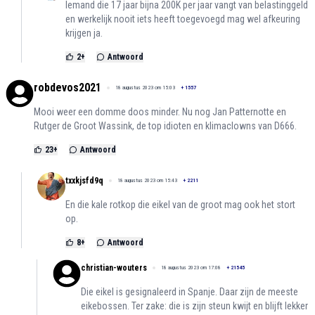
Iemand die 17 jaar bijna 200K per jaar vangt van belastinggeld
en werkelijk nooit iets heeft toegevoegd mag wel afkeuring
krijgen ja.
2
+
Antwoord
robdevos2021
18 augustus 2023 om 15:03
+
1557
Mooi weer een domme doos minder. Nu nog Jan Patternotte en
Rutger de Groot Wassink, de top idioten en klimaclowns van D666.
23
+
Antwoord
txxkjsfd9q
18 augustus 2023 om 15:43
+
2211
En die kale rotkop die eikel van de groot mag ook het stort
op.
8
+
Antwoord
christian-wouters
18 augustus 2023 om 17:08
+
21545
Die eikel is gesignaleerd in Spanje. Daar zijn de meeste
eikebossen. Ter zake: die is zijn steun kwijt en blijft lekker