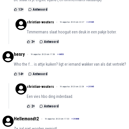
13
+
Antwoord
christian-wouters
18 augustus 2023 om 22:27
+
21545
Timmermans slaat hooguit een deuk in een pakje boter.
3
+
Antwoord
henry
18 augustus 2023 om 17:38
+
6653
Who the f.... is attje kuiken? ligt er iemand wakker van als dat vertrekt?
14
+
Antwoord
christian-wouters
18 augustus 2023 om 22:28
+
21545
Een vies hbo ding inderdaad.
2
+
Antwoord
Hellemondt2
18 augustus 2023 om 17:33
+
31848
Ze zal niet worden gemist!