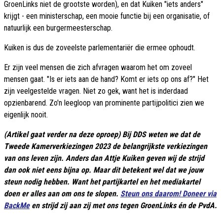
GroenLinks niet de grootste worden), en dat Kuiken "iets anders"
krijgt - een ministerschap, een mooie functie bij een organisatie, of
natuurlijk een burgermeesterschap.
Kuiken is dus de zoveelste parlementariër die ermee ophoudt.
Er zijn veel mensen die zich afvragen waarom het om zoveel
mensen gaat. "Is er iets aan de hand? Komt er iets op ons af?" Het
zijn veelgestelde vragen. Niet zo gek, want het is inderdaad
opzienbarend. Zo'n leegloop van prominente partijpolitici zien we
eigenlijk nooit.
(Artikel gaat verder na deze oproep) Bij DDS weten we dat de
Tweede Kamerverkiezingen 2023 de belangrijkste verkiezingen
van ons leven zijn. Anders dan Attje Kuiken geven wij de strijd
dan ook niet eens bijna op. Maar dit betekent wel dat we jouw
steun nodig hebben. Want het partijkartel en het mediakartel
doen er alles aan om ons te slopen.
Steun ons daarom! Doneer via
BackMe
en strijd zij aan zij met ons tegen GroenLinks én de PvdA.