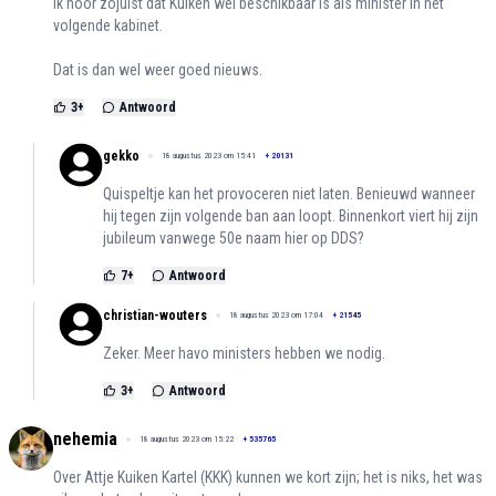
Ik hoor zojuist dat Kuiken wel beschikbaar is als minister in het
volgende kabinet.
Dat is dan wel weer goed nieuws.
3
+
Antwoord
gekko
18 augustus 2023 om 15:41
+
20131
Quispeltje kan het provoceren niet laten. Benieuwd wanneer
hij tegen zijn volgende ban aan loopt. Binnenkort viert hij zijn
jubileum vanwege 50e naam hier op DDS?
7
+
Antwoord
christian-wouters
18 augustus 2023 om 17:04
+
21545
Zeker. Meer havo ministers hebben we nodig.
3
+
Antwoord
nehemia
18 augustus 2023 om 15:22
+
535765
Over Attje Kuiken Kartel (KKK) kunnen we kort zijn; het is niks, het was