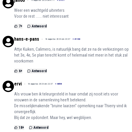
jan60
19 augustus 2023 om 8:11
+
51977
Weer een wachtgeld uitvreters
Voor de rest ....... niet interessant
7
+
Antwoord
hans-e-pans
18 augustus 2023 om 23:37
+
41160
Attje Kuiken, Calimero, is natuurlijk bang dat ze na de verkiezingen op
het 3e, 4e, 5e plan terecht komt of helemaal niet meer in het stuk zal
voorkomen
6
+
Antwoord
ervi
18 augustus 2023 om 22:37
+
4858
Als vrouw ben ik teleurgesteld in haar omdat zij nooit iets voor
vrouwen in de samenleving heeft betekend.
De misselijkmakende "bruine laarzen" opmerking naar Thierry vind ik
onvergeeflijk.
Blij dat ze opdondert. Maar hey, wel wegblijven.
18
+
Antwoord