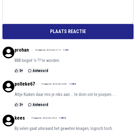
PLAATS REACTIE
prohan
23 augustus 2023 om 21:12
+
201
BBB begint 'n ?? te worden.
0
+
Antwoord
polleke67
19 augustus 2023 om 22:06
+
1872
Attje Kuiken daar mis je niks aan.... te dom om te poepen.....
3
+
Antwoord
kees
19 augustus 2023 om 14:02
+
8519
Bij velen gaat uiteraard het geweten knagen, logisch toch.