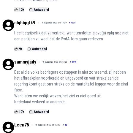
12
+
Antwoord
nhjhbjgtk9
18 augustus 2023 om 17:29
+
7035
Heel begrijpelijk dat zij vertrekt, want tenslotte is pvd(a) cplg nog niet
een partij en zij weet dat de PvdA fors gaan verliezen
9
+
Antwoord
sammyjady
18 augustus 2023 om 17:20
+
5749
Dat al die volks bedriegers opstappen is niet zo vreemd, zij hebben
het afbraakplan voorbereid en uitgevoerd en wat straks aan de
regering komt gaat ons straks op de marteltafel leggen voor de eind
fase.
Want laten we eerlijk wezen, het ziet er niet goed uit.
Nederland verkeert in anarchie.
17
+
Antwoord
Leen75
18 augustus 2023 om 17:10
+
42