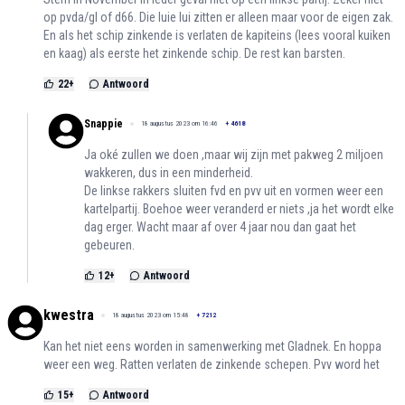
op pvda/gl of d66. Die luie lui zitten er alleen maar voor de eigen zak.
En als het schip zinkende is verlaten de kapiteins (lees vooral kuiken
en kaag) als eerste het zinkende schip. De rest kan barsten.
22
+
Antwoord
Snappie
18 augustus 2023 om 16:46
+
4618
Ja oké zullen we doen ,maar wij zijn met pakweg 2 miljoen
wakkeren, dus in een minderheid.
De linkse rakkers sluiten fvd en pvv uit en vormen weer een
kartelpartij. Boehoe weer veranderd er niets ,ja het wordt elke
dag erger. Wacht maar af over 4 jaar nou dan gaat het
gebeuren.
12
+
Antwoord
kwestra
18 augustus 2023 om 15:48
+
7212
Kan het niet eens worden in samenwerking met Gladnek. En hoppa
weer een weg. Ratten verlaten de zinkende schepen. Pvv word het
15
+
Antwoord