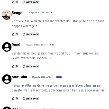
3
+
Antwoord
Bengel
19 augustus 2023 om 13:07
+
34
Voor elk jaar "werken" 1 maand wachtgeld... stap je zelf op nix nada
noppes wachtgeld.
0
+
Antwoord
Ruud
19 augustus 2023 om 12:52
+
19123
Verstandig en begrijpelijk; maar vooral NOOIT meer terugkomen.
Lekker wachtgeld soppen.....!
3
+
Antwoord
ome-wim
19 augustus 2023 om 10:04
+
132281
Natuurlijk Attje, na de verkiezingen even 2 jaar lekker uitrusten en
genieten van je wachtgeld, zo'n dom kuiken ben je dus ook weer niet.
4
+
Antwoord