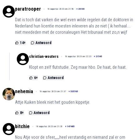
paratrooper
18 augustus 2023 om 21:58
+
20100
Dat is toch dat varken die wel even wilde regelen dat de doktoren in
Nederland hun licentie moesten inleveren als ze niet ( ik herhaal....
niet meededen met de coronaleugen Het tribunaal met zo,n wijf
14
+
Antwoord
christian-wouters
18 augustus 2023 om 22:23
+
21545
Klopt en zelf flutstudie. Zeg maar hbo. De haat, de haat.
6
+
Antwoord
nehemia
18 augustus 2023 om 21:37
+
535765
Attje Kuiken bleek niet het gouden kippetje.
8
+
Antwoord
bitchie
18 augustus 2023 om 21:20
+
147485
Nou Atje voor de sfeer,,,,,heel verstandig en niemand zal er om