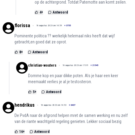
op de achtergrond. Totdat Paternotte aan komt zeilen.
4
+
Antwoord
florissa
18 augustus 2023 om 14:59
+
3755
Pominente politica ?? werkelijk helemaal niks heeft dat wijf
gebracht,en goed dat ze oprot.
8
+
Antwoord
christian-wouters
18 augustus 2023 om 17:09
+
21545
Domme kop en paar dikke poten. Als je haar een keer
meemaakt verlies je al je testosteron.
5
+
Antwoord
hendrikus
18 augustus 2023 om 14:53
+
6437
De PvdA naar de afgrond helpen mret de samen werking en nu zelf
van de riante wachtgeld regeling genieten. Lekker sociaal bezig
16
+
Antwoord