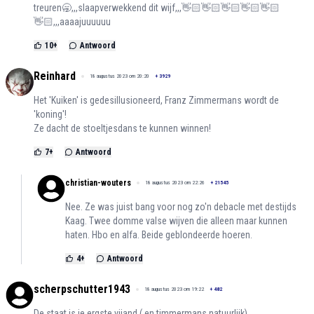
treuren🥱,,,slaapverwekkend dit wijf,,,👋🏻👋🏻👋🏻👋🏻👋🏻
👋🏻,,,aaaajuuuuuu
10
+
Antwoord
Reinhard
18 augustus 2023 om 20:20
+
3929
Het 'Kuiken' is gedesillusioneerd, Franz Zimmermans wordt de
'koning'!
Ze dacht de stoeltjesdans te kunnen winnen!
7
+
Antwoord
christian-wouters
18 augustus 2023 om 22:26
+
21545
Nee. Ze was juist bang voor nog zo'n debacle met destijds
Kaag. Twee domme valse wijven die alleen maar kunnen
haten. Hbo en alfa. Beide geblondeerde hoeren.
4
+
Antwoord
scherpschutter1943
18 augustus 2023 om 19:22
+
482
De staat is je ergste vijand ( en timmermans natuurlijk)