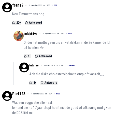
frans9
18 augustus 2023 om 15:07
+
225
Nou Timmermans nog.
22
+
Antwoord
txxkjsfd9q
18 augustus 2023 om 15:41
+
2211
Onder het motto geen pis en vetvlekken in de 2e kamer de lul
uit heerlen. 🖕
6
+
Antwoord
bitchie
18 augustus 2023 om 21:22
+
147485
Ach die dikke cholesterolgehalte ontploft vanzelf,,,,,
4
+
Antwoord
Piet123
18 augustus 2023 om 15:04
+
6120
Wat een suggestie allemaal.
Iemand die na 17 jaar stopt heeft niet de goed of afkeuring nodig van
de DDS lijkt mij.