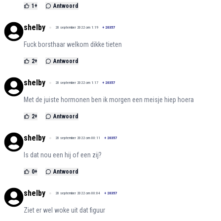
1
+
Antwoord
shelby
20 september 2022 om 1:19
+
20357
Fuck borsthaar welkom dikke tieten
2
+
Antwoord
shelby
20 september 2022 om 1:17
+
20357
Met de juiste hormonen ben ik morgen een meisje hiep hoera
2
+
Antwoord
shelby
20 september 2022 om 00:11
+
20357
Is dat nou een hij of een zij?
0
+
Antwoord
shelby
20 september 2022 om 00:04
+
20357
Ziet er wel woke uit dat figuur