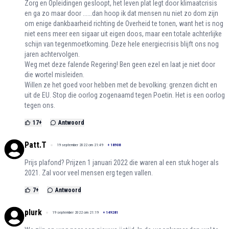
Zorg en Opleidingen gesloopt, het leven plat legt door klimaatcrisis
en ga zo maar door ......dan hoop ik dat mensen nu niet zo dom zijn
om enige dankbaarheid richting de Overheid te tonen, want het is nog
niet eens meer een sigaar uit eigen doos, maar een totale achterlijke
schijn van tegenmoetkoming. Deze hele energiecrisis blijft ons nog
jaren achtervolgen.
Weg met deze falende Regering! Ben geen ezel en laat je niet door
die wortel misleiden.
Willen ze het goed voor hebben met de bevolking: grenzen dicht en
uit de EU. Stop die oorlog zogenaamd tegen Poetin. Het is een oorlog
tegen ons.
17
+
Antwoord
Patt.T
19 september 2022 om 21:49
+
18908
Prijs plafond? Prijzen 1 januari 2022 die waren al een stuk hoger als
2021. Zal voor veel mensen erg tegen vallen.
7
+
Antwoord
plurk
19 september 2022 om 21:19
+
149281