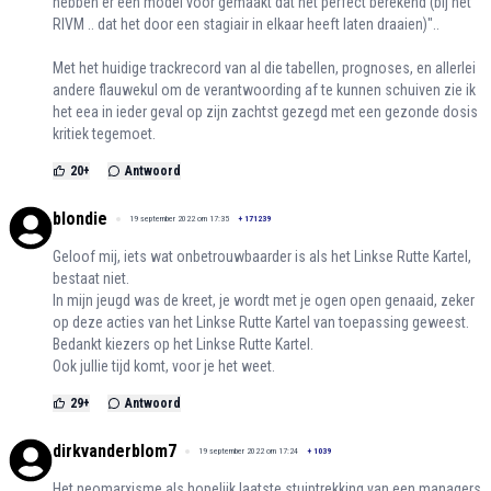
hebben er een model voor gemaakt dat het perfect berekend (bij het
RIVM .. dat het door een stagiair in elkaar heeft laten draaien)"..
Met het huidige trackrecord van al die tabellen, prognoses, en allerlei
andere flauwekul om de verantwoording af te kunnen schuiven zie ik
het eea in ieder geval op zijn zachtst gezegd met een gezonde dosis
kritiek tegemoet.
20
+
Antwoord
blondie
19 september 2022 om 17:35
+
171239
Geloof mij, iets wat onbetrouwbaarder is als het Linkse Rutte Kartel,
bestaat niet.
In mijn jeugd was de kreet, je wordt met je ogen open genaaid, zeker
op deze acties van het Linkse Rutte Kartel van toepassing geweest.
Bedankt kiezers op het Linkse Rutte Kartel.
Ook jullie tijd komt, voor je het weet.
29
+
Antwoord
dirkvanderblom7
19 september 2022 om 17:24
+
1039
Het neomarxisme als hopelijk laatste stuiptrekking van een managers