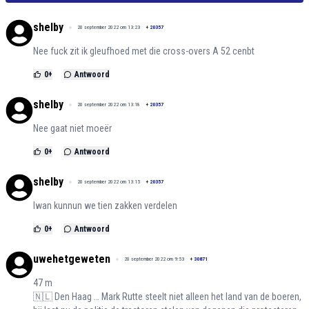
shelby
20 september 2022 om 13:23
+
20357
Nee fuck zit ik gleufhoed met die cross-overs A 52 cenbt
0
+
Antwoord
shelby
20 september 2022 om 13:18
+
20357
Nee gaat niet moeër
0
+
Antwoord
shelby
20 september 2022 om 13:15
+
20357
Iwan kunnun we tien zakken verdelen
0
+
Antwoord
uwehetgeweten
20 september 2022 om 9:53
+
30871
47 m
🇳🇱 Den Haag … Mark Rutte steelt niet alleen het land van de boeren,