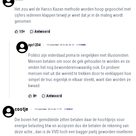
Het zou wel de Hanss Kazan methode worden hoop gegoochel met
cijfers iedereen klappen terwijl je weet dat je in de maling wordt
genomen.
15
+
Antwoord
xyz1234
19 september 2022 om 20:22
+
116482
Politici zijn inderdaad prima te vergelijken met illusionisten.
Mensen betalen om voor de gek gehouden te worden en ze
vinden het nog bewonderenswaardig ook. En probeer
mensen niet uit die wereld te trekken door te verklappen hoe
simpel de truc eigenlijk in elkaar steekt, want dan worden ze
kwaad.
8
+
Antwoord
cootje
19 september 2022 om 17:51
+
52614
Die boven het gemiddelde zitten betalen daar de hoofdprijs voor
energie belasting btw en accijnzen dus die betalen de rekening van
deze actie , dan is de VVD toch een bagger partij geworden nivelleren