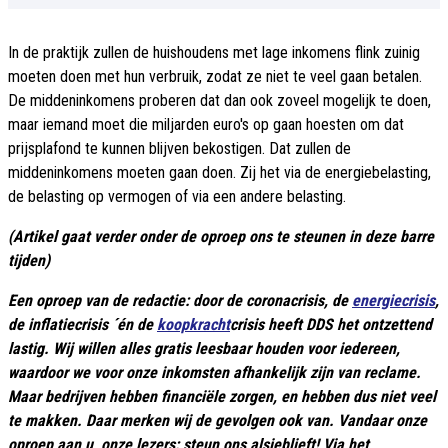
In de praktijk zullen de huishoudens met lage inkomens flink zuinig
moeten doen met hun verbruik, zodat ze niet te veel gaan betalen.
De middeninkomens proberen dat dan ook zoveel mogelijk te doen,
maar iemand moet die miljarden euro's op gaan hoesten om dat
prijsplafond te kunnen blijven bekostigen. Dat zullen de
middeninkomens moeten gaan doen. Zij het via de energiebelasting,
de belasting op vermogen of via een andere belasting.
(Artikel gaat verder onder de oproep ons te steunen in deze barre
tijden)
Een oproep van de redactie: door de coronacrisis, de
energiecrisis
,
de inflatiecrisis ´én de
koopkracht
crisis heeft DDS het ontzettend
lastig. Wij willen alles gratis leesbaar houden voor iedereen,
waardoor we voor onze inkomsten afhankelijk zijn van reclame.
Maar bedrijven hebben financiële zorgen, en hebben dus niet veel
te makken. Daar merken wij de gevolgen ook van. Vandaar onze
oproep aan u, onze lezers: steun ons alsjeblieft! Via het