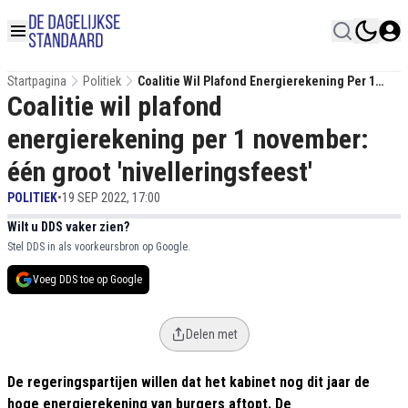
Startpagina
Politiek
Coalitie Wil Plafond Energierekening Per 1
Coalitie wil plafond
November: Één Groot 'nivelleringsfeest'
energierekening per 1 november:
één groot 'nivelleringsfeest'
POLITIEK
•
19 SEP 2022, 17:00
Wilt u DDS vaker zien?
Stel DDS in als voorkeursbron op Google.
Voeg DDS toe op Google
Delen met
De regeringspartijen willen dat het kabinet nog dit jaar de
hoge energierekening van burgers aftopt. De