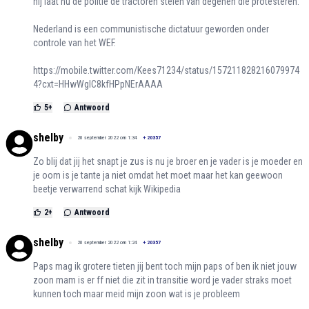
hij laat nu de politie de tractoren stelen van degenen die protesteren.
Nederland is een communistische dictatuur geworden onder
controle van het WEF.
https://mobile.twitter.com/Kees71234/status/157211828216079974
4?cxt=HHwWgIC8kfHPpNErAAAA
5
+
Antwoord
shelby
20 september 2022 om 1:34
+
20357
Zo blij dat jij het snapt je zus is nu je broer en je vader is je moeder en
je oom is je tante ja niet omdat het moet maar het kan geewoon
beetje verwarrend schat kijk Wikipedia
2
+
Antwoord
shelby
20 september 2022 om 1:24
+
20357
Paps mag ik grotere tieten jij bent toch mijn paps of ben ik niet jouw
zoon mam is er ff niet die zit in transitie word je vader straks moet
kunnen toch maar meid mijn zoon wat is je probleem