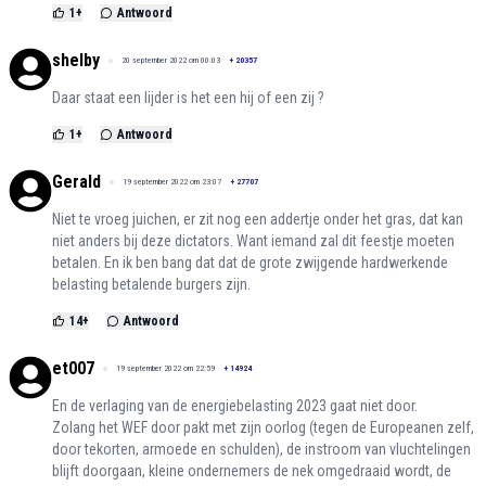
1
+
Antwoord
shelby
20 september 2022 om 00:03
+
20357
Daar staat een lijder is het een hij of een zij ?
1
+
Antwoord
Gerald
19 september 2022 om 23:07
+
27707
Niet te vroeg juichen, er zit nog een addertje onder het gras, dat kan
niet anders bij deze dictators. Want iemand zal dit feestje moeten
betalen. En ik ben bang dat dat de grote zwijgende hardwerkende
belasting betalende burgers zijn.
14
+
Antwoord
et007
19 september 2022 om 22:59
+
14924
En de verlaging van de energiebelasting 2023 gaat niet door.
Zolang het WEF door pakt met zijn oorlog (tegen de Europeanen zelf,
door tekorten, armoede en schulden), de instroom van vluchtelingen
blijft doorgaan, kleine ondernemers de nek omgedraaid wordt, de