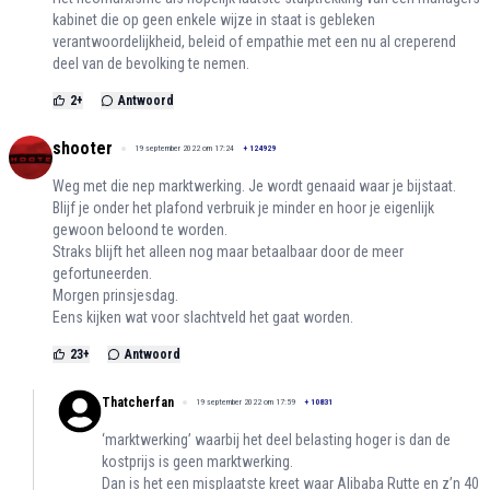
kabinet die op geen enkele wijze in staat is gebleken
verantwoordelijkheid, beleid of empathie met een nu al creperend
deel van de bevolking te nemen.
2
+
Antwoord
shooter
19 september 2022 om 17:24
+
124929
Weg met die nep marktwerking. Je wordt genaaid waar je bijstaat.
Blijf je onder het plafond verbruik je minder en hoor je eigenlijk
gewoon beloond te worden.
Straks blijft het alleen nog maar betaalbaar door de meer
gefortuneerden.
Morgen prinsjesdag.
Eens kijken wat voor slachtveld het gaat worden.
23
+
Antwoord
Thatcherfan
19 september 2022 om 17:59
+
10831
‘marktwerking’ waarbij het deel belasting hoger is dan de
kostprijs is geen marktwerking.
Dan is het een misplaatste kreet waar Alibaba Rutte en z’n 40