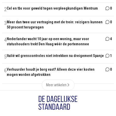
2
Cel en tbs voor geweld tegen verpleegkundigen Mentrum
0
3
Meer dan twee uur vertraging met de trein: reizigers kunnen
0
50 procent terugvragen
4
Nederlander wacht 10 jaar op een woning, maar voor
4
statushouders trekt Den Haag wéér de portemonnee
5
Italië wil grenscontroles niet intrekken na dreigement Spanje
1
6
Verhuurder houdt je borg vast? Alleen deze vier kosten
0
mogen worden afgetrokken
Meer artikelen