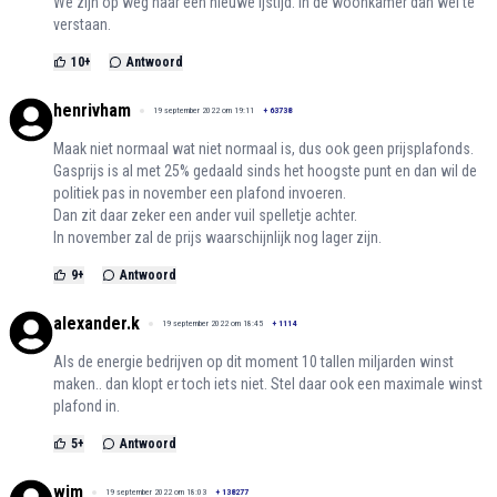
We zijn op weg naar een nieuwe ijstijd. In de woonkamer dan wel te
verstaan.
10
+
Antwoord
henrivham
19 september 2022 om 19:11
+
63738
Maak niet normaal wat niet normaal is, dus ook geen prijsplafonds.
Gasprijs is al met 25% gedaald sinds het hoogste punt en dan wil de
politiek pas in november een plafond invoeren.
Dan zit daar zeker een ander vuil spelletje achter.
In november zal de prijs waarschijnlijk nog lager zijn.
9
+
Antwoord
alexander.k
19 september 2022 om 18:45
+
1114
Als de energie bedrijven op dit moment 10 tallen miljarden winst
maken.. dan klopt er toch iets niet. Stel daar ook een maximale winst
plafond in.
5
+
Antwoord
wim
19 september 2022 om 18:03
+
138277