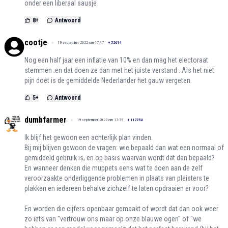
onder een liberaal sausje
8
+
Antwoord
cootje
19 september 2022 om 17:47
+
52614
Nog een half jaar een inflatie van 10% en dan mag het electoraat
stemmen .en dat doen ze dan met het juiste verstand . Als het niet
pijn doet is de gemiddelde Nederlander het gauw vergeten.
5
+
Antwoord
dumbfarmer
19 september 2022 om 17:35
+
112754
Ik blijf het gewoon een achterlijk plan vinden.
Bij mij blijven gewoon de vragen: wie bepaald dan wat een normaal of
gemiddeld gebruik is, en op basis waarvan wordt dat dan bepaald?
En wanneer denken die muppets eens wat te doen aan de zelf
veroorzaakte onderliggende problemen in plaats van pleisters te
plakken en iedereen behalve zichzelf te laten opdraaien er voor?
En worden die cijfers openbaar gemaakt of wordt dat dan ook weer
zo iets van "vertrouw ons maar op onze blauwe ogen" of "we