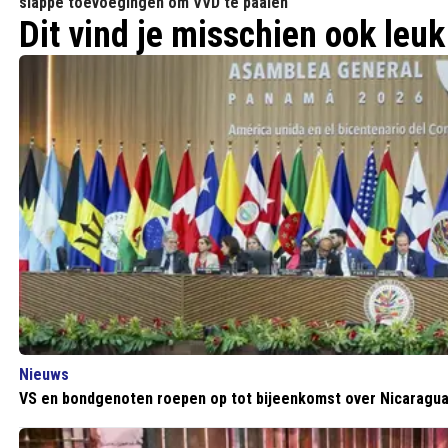
slappe toevoegingen om VVD te paaien"
Dit vind je misschien ook leuk
Nieuws
VS en bondgenoten roepen op tot bijeenkomst over Nicaragu