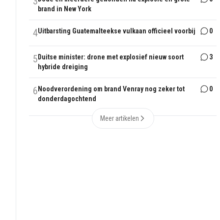
3
brand in New York
4
Uitbarsting Guatemalteekse vulkaan officieel voorbij
0
5
Duitse minister: drone met explosief nieuw soort
3
hybride dreiging
6
Noodverordening om brand Venray nog zeker tot
0
donderdagochtend
Meer artikelen