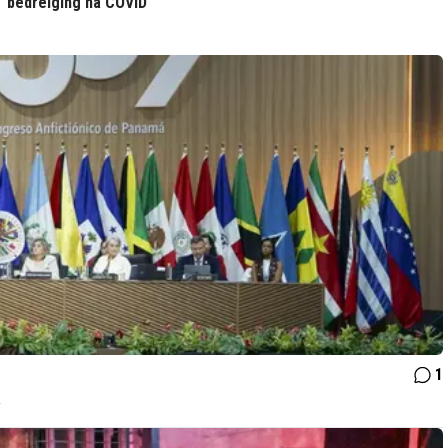
bedreiging na COVID
1
a