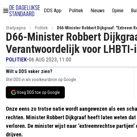
DDS App
Politiek
Nieuws
Opinie
Bui
Startpagina
Politiek
D66-Minister Robbert Dijkgraaf: "Extreem R
D66-Minister Robbert Dijkgra
Verantwoordelijk voor LHBTI-i
POLITIEK
•
06 AUG 2023, 11:00
Wilt u DDS vaker zien?
Stel DDS in als voorkeursbron op Google.
Voeg DDS toe op Google
Onze eens zo trotse natie wordt aangewezen als een scha
rechten. Minister Robbert Dijkgraaf heeft laten weten dat
verloren. De minister wijst naar ‘extreemrechtse partijen’
drijven.