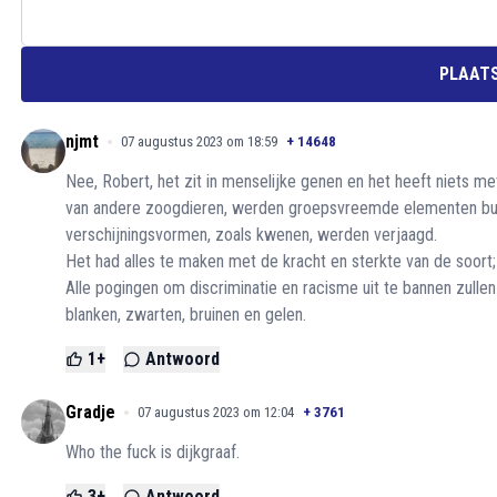
PLAATS
njmt
07 augustus 2023 om 18:59
+
14648
Nee, Robert, het zit in menselijke genen en het heeft niets m
van andere zoogdieren, werden groepsvreemde elementen buit
verschijningsvormen, zoals kwenen, werden verjaagd.
Het had alles te maken met de kracht en sterkte van de soort;
Alle pogingen om discriminatie en racisme uit te bannen zulle
blanken, zwarten, bruinen en gelen.
1
+
Antwoord
Gradje
07 augustus 2023 om 12:04
+
3761
Who the fuck is dijkgraaf.
3
+
Antwoord