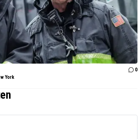
0
ew York
ten