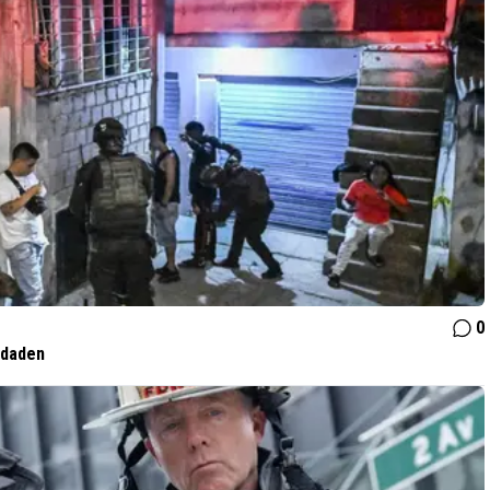
0
 daden