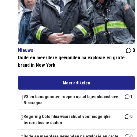
Nieuws
0
Dode en meerdere gewonden na explosie en grote
brand in New York
Meer artikelen
1
VS en bondgenoten roepen op tot bijeenkomst over
1
Nicaragua
2
Regering Colombia waarschuwt voor mogelijke
0
terroristische daden
Dode en meerdere gewonden na explosie en grote
0