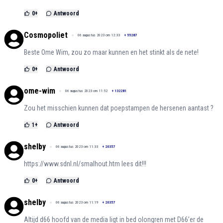
0
+
Antwoord
Cosmopoliet
06 augustus 2023 om 12:33
+
55287
Beste Ome Wim, zou zo maar kunnen en het stinkt als de nete!
0
+
Antwoord
ome-wim
06 augustus 2023 om 11:52
+
132281
Zou het misschien kunnen dat poepstampen de hersenen aantast ?
1
+
Antwoord
shelby
06 augustus 2023 om 11:33
+
20357
https://www.sdnl.nl/smalhout.htm
lees dit!!!
0
+
Antwoord
shelby
06 augustus 2023 om 11:19
+
20357
Altijd d66 hoofd van de media ligt in bed olongren met D66’er de