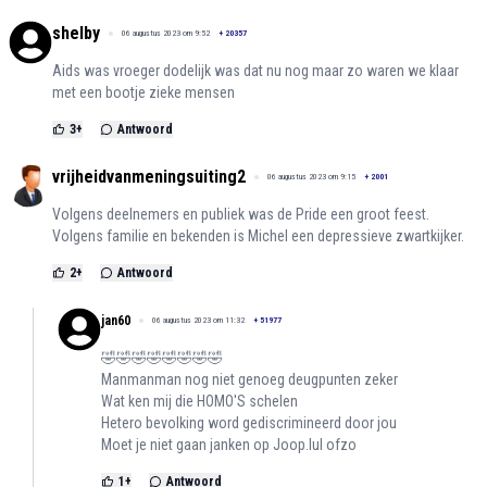
shelby
06 augustus 2023 om 9:52
+
20357
Aids was vroeger dodelijk was dat nu nog maar zo waren we klaar
met een bootje zieke mensen
3
+
Antwoord
vrijheidvanmeningsuiting2
06 augustus 2023 om 9:15
+
2001
Volgens deelnemers en publiek was de Pride een groot feest.
Volgens familie en bekenden is Michel een depressieve zwartkijker.
2
+
Antwoord
jan60
06 augustus 2023 om 11:32
+
51977
🤣🤣🤣🤣🤣🤣🤣🤣
Manmanman nog niet genoeg deugpunten zeker
Wat ken mij die HOMO'S schelen
Hetero bevolking word gediscrimineerd door jou
Moet je niet gaan janken op Joop.lul ofzo
1
+
Antwoord