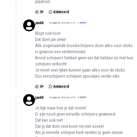
plaatsen.
0
+
Antwoord
jan60
06 augustus 2023 om 11:27
+
51977
Klopt ook toch
Dat doet jan zeker
Alle zogenaamde broodschrijvers doen alles voor clicks
is gewoon een verdienmodel
Brood schrijvers hebben geen eer dat hebben ze met hun
schrijven verkocht
Je moet over lijken kunnen gaan alles voor de clicks
Dus eerschrijvers schrijven sprookjes verder niks
0
+
Antwoord
jan60
06 augustus 2023 om 12:37
+
51977
Je kijk maar hoe je dat noemt
Er zijn nooit geen eervolle schrijvers geweeest
Dat kan ook niet
Dat jij dat dom vind boeit mij niet zoveel
Als je eervolle schrijver bent verdien je geen stuiver