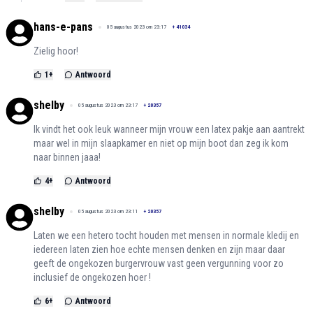
hans-e-pans
05 augustus 2023 om 23:17
+
41034
Zielig hoor!
1
+
Antwoord
shelby
05 augustus 2023 om 23:17
+
20357
Ik vindt het ook leuk wanneer mijn vrouw een latex pakje aan aantrekt
maar wel in mijn slaapkamer en niet op mijn boot dan zeg ik kom
naar binnen jaaa!
4
+
Antwoord
shelby
05 augustus 2023 om 23:11
+
20357
Laten we een hetero tocht houden met mensen in normale kledij en
iedereen laten zien hoe echte mensen denken en zijn maar daar
geeft de ongekozen burgervrouw vast geen vergunning voor zo
inclusief de ongekozen hoer !
6
+
Antwoord