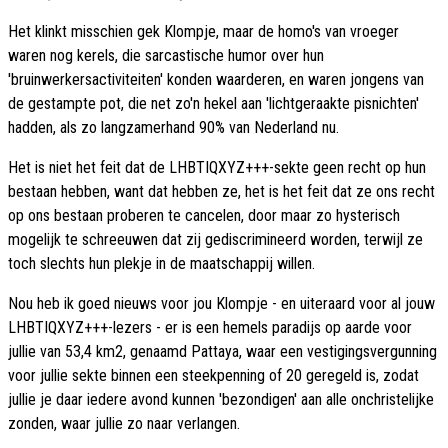
Het klinkt misschien gek Klompje, maar de homo's van vroeger
waren nog kerels, die sarcastische humor over hun
'bruinwerkersactiviteiten' konden waarderen, en waren jongens van
de gestampte pot, die net zo'n hekel aan 'lichtgeraakte pisnichten'
hadden, als zo langzamerhand 90% van Nederland nu.
Het is niet het feit dat de LHBTIQXYZ+++-sekte geen recht op hun
bestaan hebben, want dat hebben ze, het is het feit dat ze ons recht
op ons bestaan proberen te cancelen, door maar zo hysterisch
mogelijk te schreeuwen dat zij gediscrimineerd worden, terwijl ze
toch slechts hun plekje in de maatschappij willen.
Nou heb ik goed nieuws voor jou Klompje - en uiteraard voor al jouw
LHBTIQXYZ+++-lezers - er is een hemels paradijs op aarde voor
jullie van 53,4 km2, genaamd Pattaya, waar een vestigingsvergunning
voor jullie sekte binnen een steekpenning of 20 geregeld is, zodat
jullie je daar iedere avond kunnen 'bezondigen' aan alle onchristelijke
zonden, waar jullie zo naar verlangen.