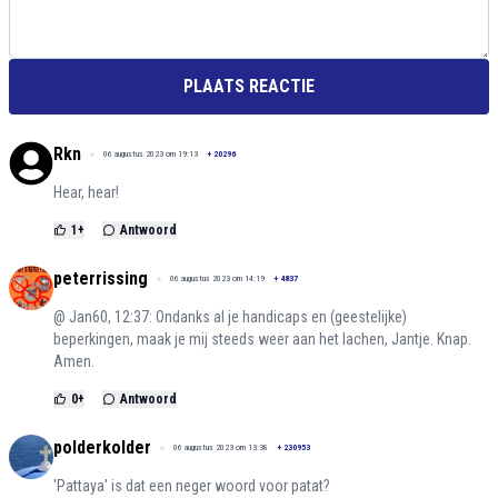
PLAATS REACTIE
Rkn
06 augustus 2023 om 19:13
+
20296
Hear, hear!
1
+
Antwoord
peterrissing
06 augustus 2023 om 14:19
+
4837
@ Jan60, 12:37: Ondanks al je handicaps en (geestelijke)
beperkingen, maak je mij steeds weer aan het lachen, Jantje. Knap.
Amen.
0
+
Antwoord
polderkolder
06 augustus 2023 om 13:38
+
230953
'Pattaya' is dat een neger woord voor patat?