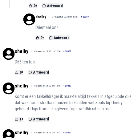
0
+
Antwoord
shelby
07 augustus 2023 om 11:11
+
20357
Driemaal on !
0
+
Antwoord
shelby
06 augustus 2023 om 12:56
+
20357
D66 ten top
0
+
Antwoord
shelby
06 augustus 2023 om 12:56
+
20357
Komt er een fakkelldrager ik maakte altijd fakkels in afgeduipde olie
dat was nooit strafbaar huizen bekladden wel zoals bij Thierry
gebeurd Thijs Römer krijgtveen fopstraf d66 uit den top!
1
+
Antwoord
shelby
06 augustus 2023 om 12:51
+
20357