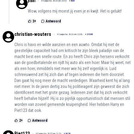
pixel
05 augustus 2023 om 23:42
+
820
Wow, volgens mij moest jij even je ei kwijt. Het is gelukt!
3
+
Antwoord
christian-wouters
05 augustus 2023 om 22:08
+
21545
Chris is havo en wilde aanzien en een auwto. Omdat hij niet de
geestelijke capaciteit had om kritisch te zijn bleek paladijn van de
macht best een snelle route. En zo heeft Chris zijn hersens verkocht
aan de goedbetalende en rijdt hij auto als een hoer. Maar hij weet, net
als een hoer, inmiddels niet meer wie hij zelf eigenlijk is. Luid
schreeuwend zet hij zich dan af tegen iedereen die hem doorziet.
Dan gaat hij nog meer de macht verdedigen. Waarheid kent hij al lang
niet meer. In de jaren dertig zou hij politieagent zijn geweest die zich
identificeert met het grote gezag. Iedereen ziet dat hij zich verkocht
heeft behalve hijzelf. Hij is zo pijnlijk opportunistisch dat mensen stil
worden van zoveel gemeende kruiperigheid. Hier hebben Harry en
Piet123 dat ook.
2
+
Antwoord
Piet123
05 augustus 2023 om 21:51
+
6120