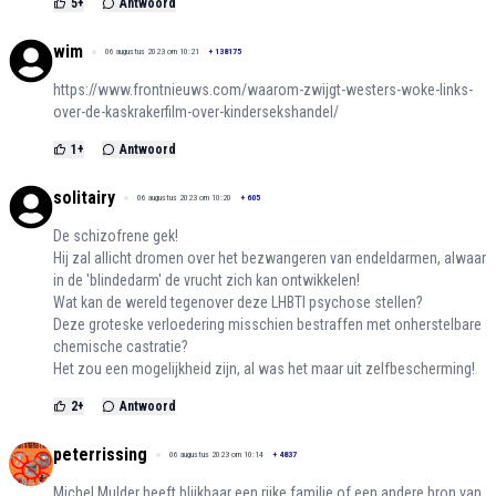
5
+
Antwoord
wim
06 augustus 2023 om 10:21
+
138175
https://www.frontnieuws.com/waarom-zwijgt-westers-woke-links-
over-de-kaskrakerfilm-over-kindersekshandel/
1
+
Antwoord
solitairy
06 augustus 2023 om 10:20
+
605
De schizofrene gek!
Hij zal allicht dromen over het bezwangeren van endeldarmen, alwaar
in de 'blindedarm' de vrucht zich kan ontwikkelen!
Wat kan de wereld tegenover deze LHBTI psychose stellen?
Deze groteske verloedering misschien bestraffen met onherstelbare
chemische castratie?
Het zou een mogelijkheid zijn, al was het maar uit zelfbescherming!
2
+
Antwoord
peterrissing
06 augustus 2023 om 10:14
+
4837
Michel Mulder heeft blijkbaar een rijke familie of een andere bron van