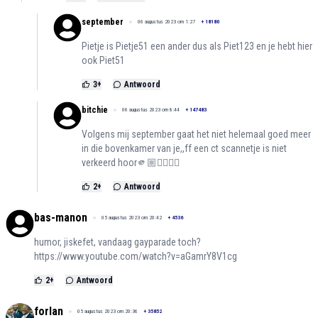
september
06 augustus 2023 om 1:27
+
18180
Pietje is Pietje51 een ander dus als Piet123 en je hebt hier
ook Piet51
3
+
Antwoord
bitchie
06 augustus 2023 om 8:44
+
147483
Volgens mij september gaat het niet helemaal goed meer
in die bovenkamer van je,,ff een ct scannetje is niet
verkeerd hoor🫵🏼🤦🏻‍♀️☹️
2
+
Antwoord
bas-manon
05 augustus 2023 om 20:42
+
4536
humor, jiskefet, vandaag gayparade toch?
https://www.youtube.com/watch?v=aGamrY8V1cg
2
+
Antwoord
forlan
05 augustus 2023 om 20:36
+
35852