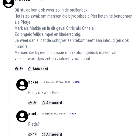
Dit stukje kan ook weer zo in de prullenbak.
Het is zo zwak om mensen die bijvoorbeeld Piet heten, te benoemen
als Pietje.
Mark als Markje en in dit geval Chris als Chrisje.
Zo ongelofelijk simpel en kinderachtig.
Je weet dan al dat de schrijver een tekort heeft aan inhoud (en ook
humor).
Mensen die bij een discussie of in kolom gebruik maken van
verkleinwoordjes zetten zichzelf voor schut.
5
+
Antwoord
bokse
05 augustus 2023 om 22:27
+
5538
Niet zo zwart Pietje
2
+
Antwoord
pixel
05 augustus 2023 om 23:44
+
820
Pietje?
1
+
Antwoord