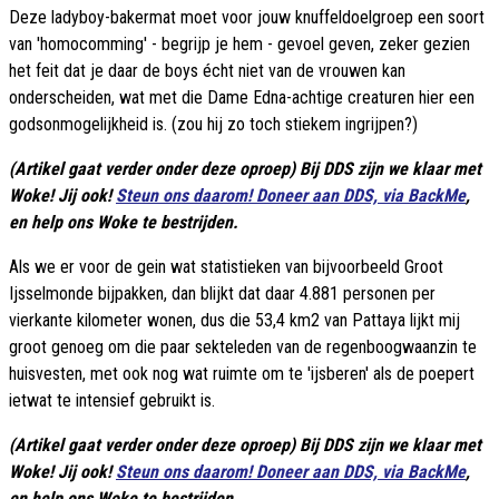
Deze ladyboy-bakermat moet voor jouw knuffeldoelgroep een soort
van 'homocomming' - begrijp je hem - gevoel geven, zeker gezien
het feit dat je daar de boys écht niet van de vrouwen kan
onderscheiden, wat met die Dame Edna-achtige creaturen hier een
godsonmogelijkheid is. (zou hij zo toch stiekem ingrijpen?)
(Artikel gaat verder onder deze oproep) Bij DDS zijn we klaar met
Woke! Jij ook!
Steun ons daarom! Doneer aan DDS, via BackMe
,
en help ons Woke te bestrijden.
Als we er voor de gein wat statistieken van bijvoorbeeld Groot
Ijsselmonde bijpakken, dan blijkt dat daar 4.881 personen per
vierkante kilometer wonen, dus die 53,4 km2 van Pattaya lijkt mij
groot genoeg om die paar sekteleden van de regenboogwaanzin te
huisvesten, met ook nog wat ruimte om te 'ijsberen' als de poepert
ietwat te intensief gebruikt is.
(Artikel gaat verder onder deze oproep) Bij DDS zijn we klaar met
Woke! Jij ook!
Steun ons daarom! Doneer aan DDS, via BackMe
,
en help ons Woke te bestrijden.