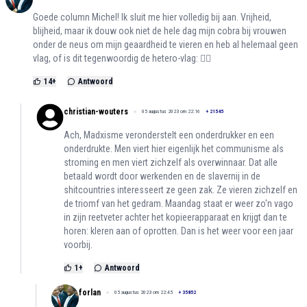
Goede column Michel! Ik sluit me hier volledig bij aan. Vrijheid,
blijheid, maar ik douw ook niet de hele dag mijn cobra bij vrouwen
onder de neus om mijn geaardheid te vieren en heb al helemaal geen
vlag, of is dit tegenwoordig de hetero-vlag: 🏴‍☠️
14
+
Antwoord
christian-wouters
05 augustus 2023 om 22:16
+
21545
Ach, Madxisme veronderstelt een onderdrukker en een
onderdrukte. Men viert hier eigenlijk het communisme als
stroming en men viert zichzelf als overwinnaar. Dat alle
betaald wordt door werkenden en de slavernij in de
shitcountries interesseert ze geen zak. Ze vieren zichzelf en
de triomf van het gedram. Maandag staat er weer zo'n vago
in zijn reetveter achter het kopieerapparaat en krijgt dan te
horen: kleren aan of oprotten. Dan is het weer voor een jaar
voorbij.
1
+
Antwoord
forlan
05 augustus 2023 om 22:45
+
35852