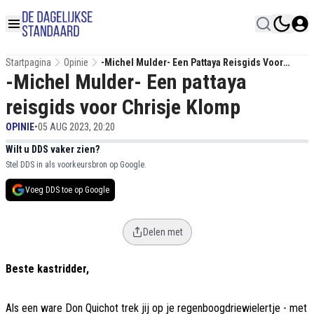
Startpagina
Opinie
-Michel Mulder- Een Pattaya Reisgids Voor
-Michel Mulder- Een pattaya
Chrisje Klomp
reisgids voor Chrisje Klomp
OPINIE
•
05 AUG 2023, 20:20
Wilt u DDS vaker zien?
Stel DDS in als voorkeursbron op Google.
Voeg DDS toe op Google
Delen met
Beste kastridder,
Als een ware Don Quichot trek jij op je regenboogdriewielertje - met