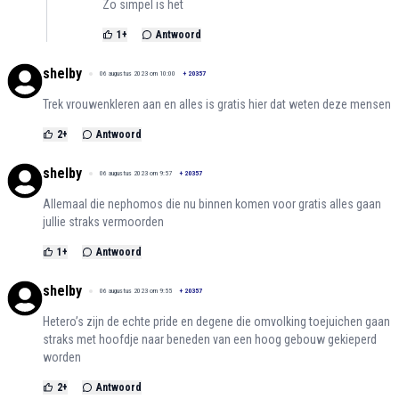
Zo simpel is het
1
+
Antwoord
shelby
06 augustus 2023 om 10:00
+
20357
Trek vrouwenkleren aan en alles is gratis hier dat weten deze mensen
2
+
Antwoord
shelby
06 augustus 2023 om 9:57
+
20357
Allemaal die nephomos die nu binnen komen voor gratis alles gaan
jullie straks vermoorden
1
+
Antwoord
shelby
06 augustus 2023 om 9:55
+
20357
Hetero’s zijn de echte pride en degene die omvolking toejuichen gaan
straks met hoofdje naar beneden van een hoog gebouw gekieperd
worden
2
+
Antwoord