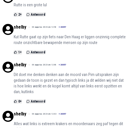
Rutte is een grote lul
2
+
Antwoord
shelby
06 augustus 2023 om 12:50
+
20357
Kut Rutte gaat op zijn fiets naar Den Haag er liggen onzinnig complete
route onzichtbare bewapende mensen op zijn route
1
+
Antwoord
shelby
06 augustus 2023 om 12:48
+
20357
Dit doet me denken denken aan de moord van Pim uitspraken zijn
gedaan de toon is gezet en dan typisch links ja dit wilden wij niet dat
is hoe links werkt en de kogel komt altijd van links eerst opzitten en
dan, kutlinks
0
+
Antwoord
shelby
06 augustus 2023 om 12:43
+
20357
Alles wat links is extreem krakers en moordenaars zeg paf tegen dit