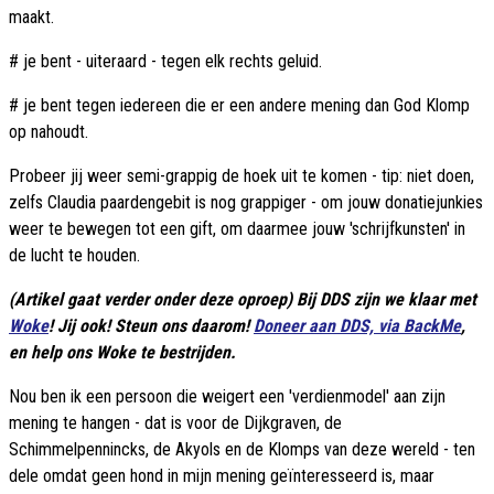
maakt.
# je bent - uiteraard - tegen elk rechts geluid.
# je bent tegen iedereen die er een andere mening dan God Klomp
op nahoudt.
Probeer jij weer semi-grappig de hoek uit te komen - tip: niet doen,
zelfs Claudia paardengebit is nog grappiger - om jouw donatiejunkies
weer te bewegen tot een gift, om daarmee jouw 'schrijfkunsten' in
de lucht te houden.
(Artikel gaat verder onder deze oproep) Bij DDS zijn we klaar met
Woke
! Jij ook! Steun ons daarom!
Doneer aan DDS, via BackMe
,
en help ons Woke te bestrijden.
Nou ben ik een persoon die weigert een 'verdienmodel' aan zijn
mening te hangen - dat is voor de Dijkgraven, de
Schimmelpennincks, de Akyols en de Klomps van deze wereld - ten
dele omdat geen hond in mijn mening geïnteresseerd is, maar