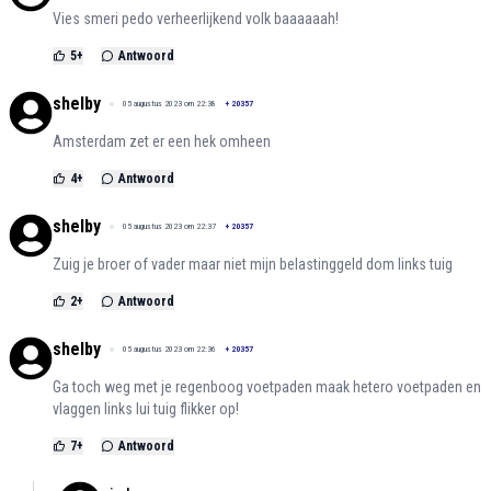
Vies smeri pedo verheerlijkend volk baaaaaah!
5
+
Antwoord
shelby
05 augustus 2023 om 22:38
+
20357
Amsterdam zet er een hek omheen
4
+
Antwoord
shelby
05 augustus 2023 om 22:37
+
20357
Zuig je broer of vader maar niet mijn belastinggeld dom links tuig
2
+
Antwoord
shelby
05 augustus 2023 om 22:36
+
20357
Ga toch weg met je regenboog voetpaden maak hetero voetpaden en
vlaggen links lui tuig flikker op!
7
+
Antwoord