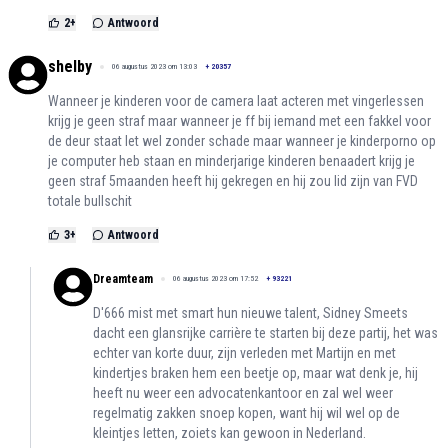
2
+
Antwoord
shelby
06 augustus 2023 om 13:03
+
20357
Wanneer je kinderen voor de camera laat acteren met vingerlessen
krijg je geen straf maar wanneer je ff bij iemand met een fakkel voor
de deur staat let wel zonder schade maar wanneer je kinderporno op
je computer heb staan en minderjarige kinderen benaadert krijg je
geen straf 5maanden heeft hij gekregen en hij zou lid zijn van FVD
totale bullschit
3
+
Antwoord
Dreamteam
06 augustus 2023 om 17:52
+
93221
D'666 mist met smart hun nieuwe talent, Sidney Smeets
dacht een glansrijke carrière te starten bij deze partij, het was
echter van korte duur, zijn verleden met Martijn en met
kindertjes braken hem een beetje op, maar wat denk je, hij
heeft nu weer een advocatenkantoor en zal wel weer
regelmatig zakken snoep kopen, want hij wil wel op de
kleintjes letten, zoiets kan gewoon in Nederland.