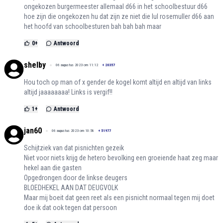
ongekozen burgermeester allemaal d66 in het schoolbestuur d66
hoe zijn die ongekozen hu dat zijn ze niet die lul rosemuller d66 aan
het hoofd van schoolbesturen bah bah bah maar
0
+
Antwoord
shelby
06 augustus 2023 om 11:12
+
20357
Hou toch op man of x gender de kogel komt altijd en altijd van links
altijd jaaaaaaaa! Links is vergif!!
1
+
Antwoord
jan60
06 augustus 2023 om 10:58
+
51977
Schijtziek van dat pisnichten gezeik
Niet voor niets krijg de hetero bevolking een groeiende haat zeg maar
hekel aan die gasten
Opgedrongen door de linkse deugers
BLOEDHEKEL AAN DAT DEUGVOLK
Maar mij boeit dat geen reet als een pisnicht normaal tegen mij doet
doe ik dat ook tegen dat persoon