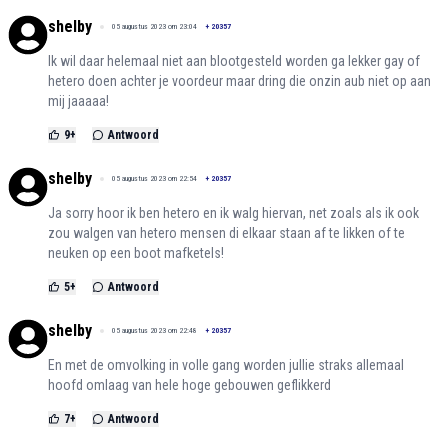
shelby
05 augustus 2023 om 23:04
+
20357
Ik wil daar helemaal niet aan blootgesteld worden ga lekker gay of
hetero doen achter je voordeur maar dring die onzin aub niet op aan
mij jaaaaa!
9
+
Antwoord
shelby
05 augustus 2023 om 22:54
+
20357
Ja sorry hoor ik ben hetero en ik walg hiervan, net zoals als ik ook
zou walgen van hetero mensen di elkaar staan af te likken of te
neuken op een boot mafketels!
5
+
Antwoord
shelby
05 augustus 2023 om 22:48
+
20357
En met de omvolking in volle gang worden jullie straks allemaal
hoofd omlaag van hele hoge gebouwen geflikkerd
7
+
Antwoord