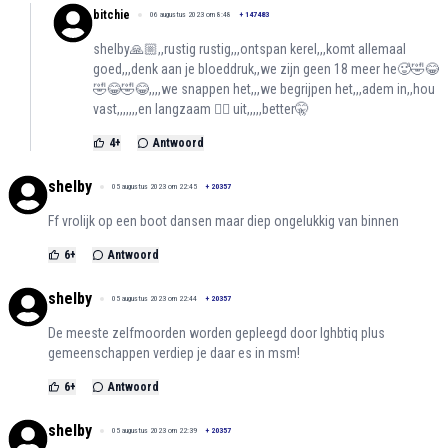
bitchie
06 augustus 2023 om 8:48
+
147483
shelby🙏🏼,,rustig rustig,,,ontspan kerel,,,komt allemaal
goed,,,denk aan je bloeddruk,,we zijn geen 18 meer he🥵🤣😂
🤣😂🤣😂,,,,we snappen het,,,we begrijpen het,,,adem in,,hou
vast,,,,,,,en langzaam 😮‍💨 uit,,,,,better🤫
4
+
Antwoord
shelby
05 augustus 2023 om 22:45
+
20357
Ff vrolijk op een boot dansen maar diep ongelukkig van binnen
6
+
Antwoord
shelby
05 augustus 2023 om 22:44
+
20357
De meeste zelfmoorden worden gepleegd door lghbtiq plus
gemeenschappen verdiep je daar es in msm!
6
+
Antwoord
shelby
05 augustus 2023 om 22:39
+
20357