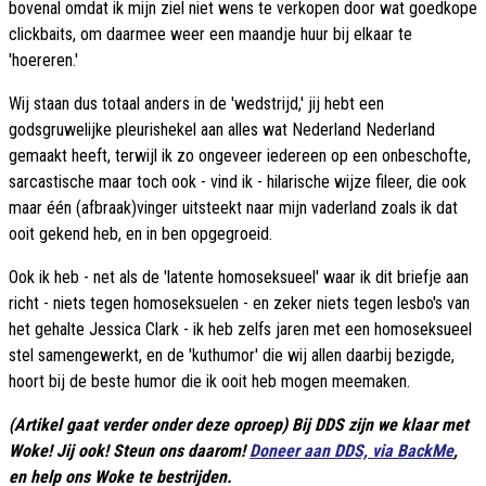
bovenal omdat ik mijn ziel niet wens te verkopen door wat goedkope
clickbaits, om daarmee weer een maandje huur bij elkaar te
'hoereren.'
Wij staan dus totaal anders in de 'wedstrijd,' jij hebt een
godsgruwelijke pleurishekel aan alles wat Nederland Nederland
gemaakt heeft, terwijl ik zo ongeveer iedereen op een onbeschofte,
sarcastische maar toch ook - vind ik - hilarische wijze fileer, die ook
maar één (afbraak)vinger uitsteekt naar mijn vaderland zoals ik dat
ooit gekend heb, en in ben opgegroeid.
Ook ik heb - net als de 'latente homoseksueel' waar ik dit briefje aan
richt - niets tegen homoseksuelen - en zeker niets tegen lesbo's van
het gehalte Jessica Clark - ik heb zelfs jaren met een homoseksueel
stel samengewerkt, en de 'kuthumor' die wij allen daarbij bezigde,
hoort bij de beste humor die ik ooit heb mogen meemaken.
(Artikel gaat verder onder deze oproep) Bij DDS zijn we klaar met
Woke! Jij ook! Steun ons daarom!
Doneer aan DDS, via BackMe
,
en help ons Woke te bestrijden.