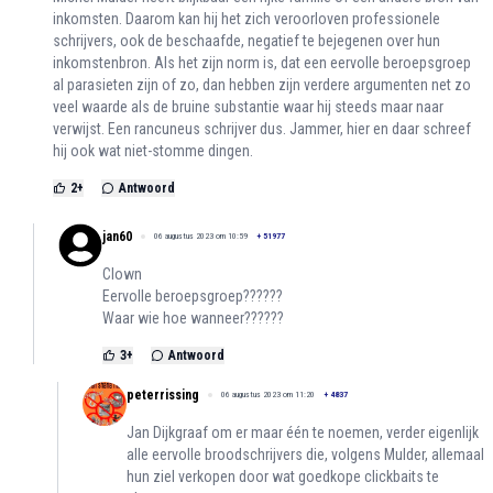
inkomsten. Daarom kan hij het zich veroorloven professionele
schrijvers, ook de beschaafde, negatief te bejegenen over hun
inkomstenbron. Als het zijn norm is, dat een eervolle beroepsgroep
al parasieten zijn of zo, dan hebben zijn verdere argumenten net zo
veel waarde als de bruine substantie waar hij steeds maar naar
verwijst. Een rancuneus schrijver dus. Jammer, hier en daar schreef
hij ook wat niet-stomme dingen.
2
+
Antwoord
jan60
06 augustus 2023 om 10:59
+
51977
Clown
Eervolle beroepsgroep??????
Waar wie hoe wanneer??????
3
+
Antwoord
peterrissing
06 augustus 2023 om 11:20
+
4837
Jan Dijkgraaf om er maar één te noemen, verder eigenlijk
alle eervolle broodschrijvers die, volgens Mulder, allemaal
hun ziel verkopen door wat goedkope clickbaits te