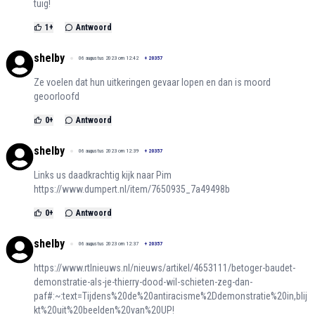
tuig!
1
+
Antwoord
shelby
06 augustus 2023 om 12:42
+
20357
Ze voelen dat hun uitkeringen gevaar lopen en dan is moord
geoorloofd
0
+
Antwoord
shelby
06 augustus 2023 om 12:39
+
20357
Links us daadkrachtig kijk naar Pim
https://www.dumpert.nl/item/7650935_7a49498b
0
+
Antwoord
shelby
06 augustus 2023 om 12:37
+
20357
https://www.rtlnieuws.nl/nieuws/artikel/4653111/betoger-baudet-
demonstratie-als-je-thierry-dood-wil-schieten-zeg-dan-
paf#:~:text=Tijdens%20de%20antiracisme%2Ddemonstratie%20in,blij
kt%20uit%20beelden%20van%20UP!