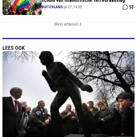
schuld van islamistische terreuraanslag
53
BUITENLAND
•
jul 27, 14:30
Meer artikelen
LEES OOK