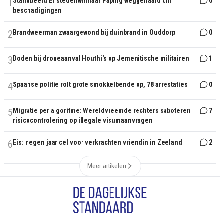
1
Standbeeld Elfstedenwinnaar Paping weggehaald om
0
beschadigingen
2
Brandweerman zwaargewond bij duinbrand in Ouddorp
0
3
Doden bij droneaanval Houthi's op Jemenitische militairen
1
4
Spaanse politie rolt grote smokkelbende op, 78 arrestaties
0
5
Migratie per algoritme: Wereldvreemde rechters saboteren
7
risicocontrolering op illegale visumaanvragen
6
Eis: negen jaar cel voor verkrachten vriendin in Zeeland
2
Meer artikelen