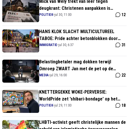
Mick van Wely trekt van leer tegen
deugkrant: Christenen aanpakken is
makkelijk, gevaar op straat wordt
12
POLITIEK
•
jul 30, 11:00
weggemoffeld
HANS KLOK SLACHT MULTICULTUREEL
TABOE: Pride achter betonblokken door
geïmporteerd geweld!
31
IMMIGRATIE
•
jul 30, 6:37
Belastingbetaler mag dokken terwijl
Omroep ZWART Jan met de pet op de
publieke divan legt
22
MEDIA
•
jul 29, 16:00
KNETTERGEKKE WOKE-PERVERSIE:
WorldPride zet 'shibari-bondage' op het
programma voor alleengaanden!
18
POLITIEK
•
jul 29, 11:00
LHBTI-activist geeft christelijke mannen de