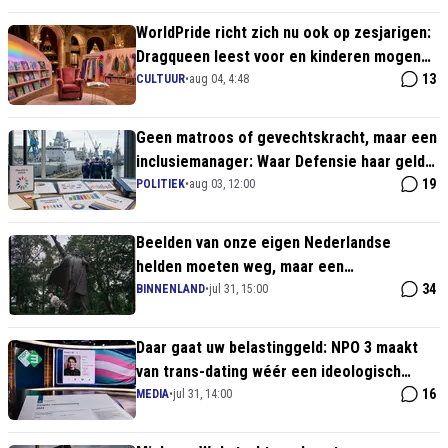
WorldPride richt zich nu ook op zesjarigen:
Dragqueen leest voor en kinderen mogen
zich verkleden
13
CULTUUR
•
aug 04, 4:48
Geen matroos of gevechtskracht, maar een
inclusiemanager: Waar Defensie haar geld
aan verkwist
19
POLITIEK
•
aug 03, 12:00
Beelden van onze eigen Nederlandse
helden moeten weg, maar een
communistische massamoordenaar krijgt
34
BINNENLAND
•
jul 31, 15:00
een ereplek
Daar gaat uw belastinggeld: NPO 3 maakt
van trans-dating wéér een ideologisch
deugproject!
16
MEDIA
•
jul 31, 14:00