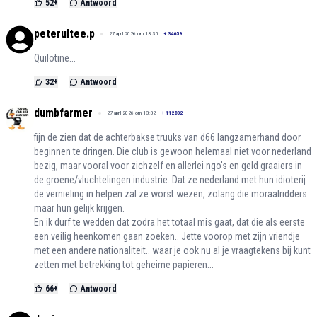
52
+
Antwoord
peterultee.p
27 april 2026 om 13:35
+
34659
Quilotine...
32
+
Antwoord
dumbfarmer
27 april 2026 om 13:32
+
112802
fijn de zien dat de achterbakse truuks van d66 langzamerhand door
beginnen te dringen. Die club is gewoon helemaal niet voor nederland
bezig, maar vooral voor zichzelf en allerlei ngo's en geld graaiers in
de groene/vluchtelingen industrie. Dat ze nederland met hun idioterij
de vernieling in helpen zal ze worst wezen, zolang die moraalridders
maar hun gelijk krijgen.
En ik durf te wedden dat zodra het totaal mis gaat, dat die als eerste
een veilig heenkomen gaan zoeken.. Jette voorop met zijn vriendje
met een andere nationaliteit.. waar je ook nu al je vraagtekens bij kunt
zetten met betrekking tot geheime papieren...
66
+
Antwoord