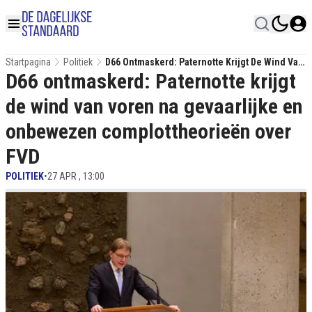
Startpagina
Politiek
D66 Ontmaskerd: Paternotte Krijgt De Wind Van
D66 ontmaskerd: Paternotte krijgt
Voren Na Gevaarlijke En Onbewezen
Complottheorieën Over FVD
de wind van voren na gevaarlijke en
onbewezen complottheorieën over
FVD
POLITIEK
•
27 APR , 13:00