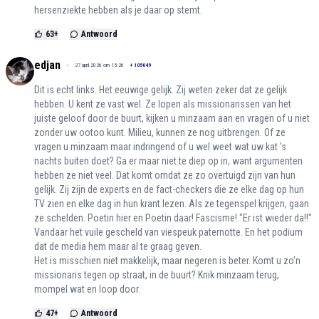
hersenziekte hebben als je daar op stemt.
63
+
Antwoord
edjan
27 april 2026 om 15:26
+
105049
Dit is echt links. Het eeuwige gelijk. Zij weten zeker dat ze gelijk
hebben. U kent ze vast wel. Ze lopen als missionarissen van het
juiste geloof door de buurt, kijken u minzaam aan en vragen of u niet
zonder uw ootoo kunt. Milieu, kunnen ze nog uitbrengen. Of ze
vragen u minzaam maar indringend of u wel weet wat uw kat 's
nachts buiten doet? Ga er maar niet te diep op in, want argumenten
hebben ze niet veel. Dat komt omdat ze zo overtuigd zijn van hun
gelijk. Zij zijn de experts en de fact-checkers die ze elke dag op hun
TV zien en elke dag in hun krant lezen. Als ze tegenspel krijgen, gaan
ze schelden. Poetin hier en Poetin daar! Fascisme! "Er ist wieder da!!"
Vandaar het vuile gescheld van viespeuk paternotte. En het podium
dat de media hem maar al te graag geven.
Het is misschien niet makkelijk, maar negeren is beter. Komt u zo'n
missionaris tegen op straat, in de buurt? Knik minzaam terug,
mompel wat en loop door.
47
+
Antwoord