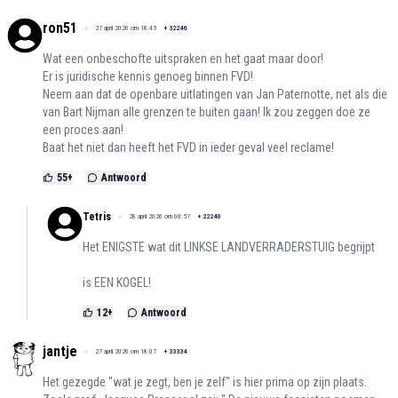
ron51
27 april 2026 om 18:45
+
32246
Wat een onbeschofte uitspraken en het gaat maar door!
Er is juridische kennis genoeg binnen FVD!
Neem aan dat de openbare uitlatingen van Jan Paternotte, net als die
van Bart Nijman alle grenzen te buiten gaan! Ik zou zeggen doe ze
een proces aan!
Baat het niet dan heeft het FVD in ieder geval veel reclame!
55
+
Antwoord
Tetris
28 april 2026 om 00:57
+
22240
Het ENIGSTE wat dit LINKSE LANDVERRADERSTUIG begrijpt
is EEN KOGEL!
12
+
Antwoord
jantje
27 april 2026 om 18:07
+
33334
Het gezegde "wat je zegt, ben je zelf" is hier prima op zijn plaats.