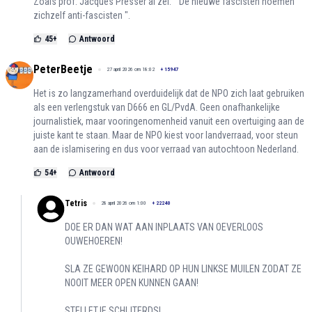
Zoals prof. Jacques Presser al zei: " De nieuwe fascisten noemen
zichzelf anti-fascisten ".
45
+
Antwoord
PeterBeetje
27 april 2026 om 18:02
+
15947
Het is zo langzamerhand overduidelijk dat de NPO zich laat gebruiken
als een verlengstuk van D666 en GL/PvdA. Geen onafhankelijke
journalistiek, maar vooringenomenheid vanuit een overtuiging aan de
juiste kant te staan. Maar de NPO kiest voor landverraad, voor steun
aan de islamisering en dus voor verraad van autochtoon Nederland.
54
+
Antwoord
Tetris
28 april 2026 om 1:00
+
22240
DOE ER DAN WAT AAN INPLAATS VAN OEVERLOOS
OUWEHOEREN!
SLA ZE GEWOON KEIHARD OP HUN LINKSE MUILEN ZODAT ZE
NOOIT MEER OPEN KUNNEN GAAN!
STELLETJE SCHIJTERDS!