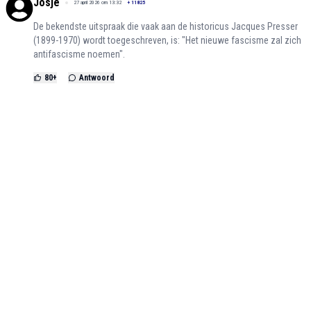
Josje
27 april 2026 om 13:32
+
11825
De bekendste uitspraak die vaak aan de historicus Jacques Presser
(1899-1970) wordt toegeschreven, is: "Het nieuwe fascisme zal zich
antifascisme noemen".
80
+
Antwoord