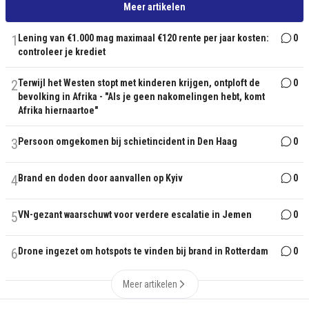
Meer artikelen
1
Lening van €1.000 mag maximaal €120 rente per jaar kosten:
0
controleer je krediet
2
Terwijl het Westen stopt met kinderen krijgen, ontploft de
0
bevolking in Afrika - "Als je geen nakomelingen hebt, komt
Afrika hiernaartoe"
3
Persoon omgekomen bij schietincident in Den Haag
0
4
Brand en doden door aanvallen op Kyiv
0
5
VN-gezant waarschuwt voor verdere escalatie in Jemen
0
6
Drone ingezet om hotspots te vinden bij brand in Rotterdam
0
Meer artikelen