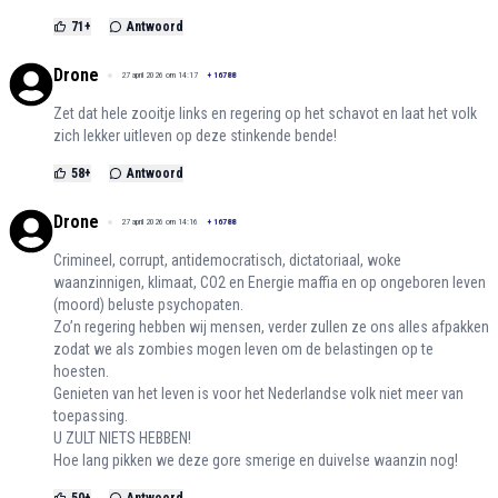
71
+
Antwoord
Drone
27 april 2026 om 14:17
+
16788
Zet dat hele zooitje links en regering op het schavot en laat het volk
zich lekker uitleven op deze stinkende bende!
58
+
Antwoord
Drone
27 april 2026 om 14:16
+
16788
Crimineel, corrupt, antidemocratisch, dictatoriaal, woke
waanzinnigen, klimaat, CO2 en Energie maffia en op ongeboren leven
(moord) beluste psychopaten.
Zo’n regering hebben wij mensen, verder zullen ze ons alles afpakken
zodat we als zombies mogen leven om de belastingen op te
hoesten.
Genieten van het leven is voor het Nederlandse volk niet meer van
toepassing.
U ZULT NIETS HEBBEN!
Hoe lang pikken we deze gore smerige en duivelse waanzin nog!