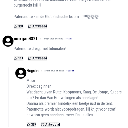
burgerrecht is!!!!!!
Patersnotte kan de Globalistische boom in!!!!!👹👹👹
33
+
Antwoord
morgan4321
27 april 2026 om 19:02
+
4261
Paternotte dreigt met tribunalen!
11
+
Antwoord
Nogniet
27 april 2026 om 19:35
+
32524
Mooi.
Direkt beginnen.
Wat dacht u van Rutte, Koopmans, Kaag, De Jonge, Kuipers
etc.? En dan Van Houwelingen als aanklager!
Daarna als premier. Eindelijk een beetje rust in de tent.
Paternotte wordt niet voorgedragen. Hij krijgt voor straf
gewoon geen aandacht meer. Dat is alles.
33
+
Antwoord