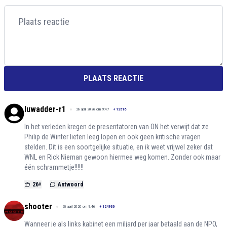
PLAATS REACTIE
luwadder-r1
28 april 2026 om 9:47
+
12516
In het verleden kregen de presentatoren van ON het verwijt dat ze
Philip de Winter lieten leeg lopen en ook geen kritische vragen
stelden. Dit is een soortgelijke situatie, en ik weet vrijwel zeker dat
WNL en Rick Nieman gewoon hiermee weg komen. Zonder ook maar
één schrammetje!!!!!!
26
+
Antwoord
shooter
28 april 2026 om 9:46
+
124930
Wanneer je als links kabinet een miljard per jaar betaald aan de NPO,