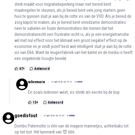
sterk maakt voor migratiebeperking maar niet bereid bent
maatregelen te steunen, als je bereid bent vele jong starters geen
huis te gunnen sluit je aan bij de rotte vis van de VVD. Als je bereid de
zorg kapot te maken, als je bereid bent vreedzame demonstraties
neer te sabelen en foute demonstraties die menen dat het
demonstratierecht een frustratie recht is, als je een energietransitie
wil met nul effect voor het klimaat een groot negatief effect op de
economie en je vindt jezelf best wel intelligent sluit je aan bij de rotte
vis van D66. Want de leugenfabriek van het kartel en de media is heeft
een ongekende hoogte bereikt.
67
+
Antwoord
wilenmarie
27 april 2026 om 16:21
+
10630
En zoals iedereen weet; vis stinkt als eerste bij de kop
15
+
Antwoord
goedisfout
27 april 2026 om 14:25
+
39868
Dombo Paternotte is één van de magere mannetjes, achterbaks tot
op het bot. Hét kenmerk van 😈 666.