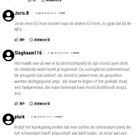
5
+
Antwoord
Joris.B
27 april 2026 om 16:23
+
3269
Ja de eene EU hoer luistert naar de andere EU hoer, zo gaat dat bij de
NPO.
48
+
Antwoord
Slaghaam116
27 april 2026 om 15:45
+
62464
Het maakt niet uit wie er bij destructiepartij 66 zijn mond open doet,
de stinkende walm komt je tegemoet. De oorloghitser paternietsnut,
de arrogante bal vuibrief, die stond te janken toen de gasputten
werden dichtgegooid, jetje , die staat te liegen of het gedrukt staat,
een faalgeneraal, die maar helemaal haar mond dichthoudt enspz,
enz.
45
+
Antwoord
plurk
27 april 2026 om 15:27
+
149311
Ik blijf het krankzinnig vinden dat men achter de referendum-partij die
het referendum heeft afgeschaft aan blijft lopen. Je moet wel een