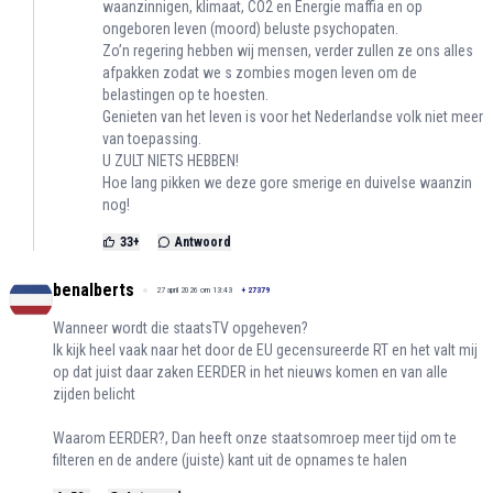
waanzinnigen, klimaat, CO2 en Energie maffia en op
ongeboren leven (moord) beluste psychopaten.
Zo’n regering hebben wij mensen, verder zullen ze ons alles
afpakken zodat we s zombies mogen leven om de
belastingen op te hoesten.
Genieten van het leven is voor het Nederlandse volk niet meer
van toepassing.
U ZULT NIETS HEBBEN!
Hoe lang pikken we deze gore smerige en duivelse waanzin
nog!
33
+
Antwoord
benalberts
27 april 2026 om 13:43
+
27379
Wanneer wordt die staatsTV opgeheven?
Ik kijk heel vaak naar het door de EU gecensureerde RT en het valt mij
op dat juist daar zaken EERDER in het nieuws komen en van alle
zijden belicht
Waarom EERDER?, Dan heeft onze staatsomroep meer tijd om te
filteren en de andere (juiste) kant uit de opnames te halen