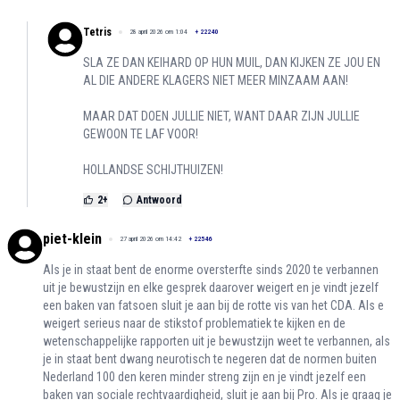
Tetris
28 april 2026 om 1:04
+
22240
SLA ZE DAN KEIHARD OP HUN MUIL, DAN KIJKEN ZE JOU EN
AL DIE ANDERE KLAGERS NIET MEER MINZAAM AAN!
MAAR DAT DOEN JULLIE NIET, WANT DAAR ZIJN JULLIE
GEWOON TE LAF VOOR!
HOLLANDSE SCHIJTHUIZEN!
2
+
Antwoord
piet-klein
27 april 2026 om 14:42
+
22546
Als je in staat bent de enorme oversterfte sinds 2020 te verbannen
uit je bewustzijn en elke gesprek daarover weigert en je vindt jezelf
een baken van fatsoen sluit je aan bij de rotte vis van het CDA. Als e
weigert serieus naar de stikstof problematiek te kijken en de
wetenschappelijke rapporten uit je bewustzijn weet te verbannen, als
je in staat bent dwang neurotisch te negeren dat de normen buiten
Nederland 100 den keren minder streng zijn en je vindt jezelf een
baken van sociale rechtvaardigheid, sluit je aan bij Pro. Als je graag je