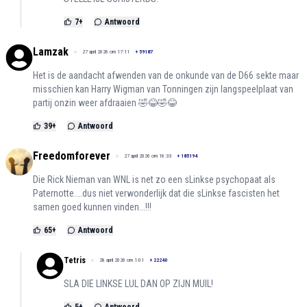
7
+
Antwoord
Lamzak
27 april 2026 om 17:11
+
59187
Het is de aandacht afwenden van de onkunde van de D66 sekte maar
misschien kan Harry Wigman van Tonningen zijn langspeelplaat van
partij onzin weer afdraaien 🤣😂🤣😂
39
+
Antwoord
Freedomforever
27 april 2026 om 16:33
+
185194
Die Rick Nieman van WNL is net zo een sLinkse psychopaat als
Paternotte....dus niet verwonderlijk dat die sLinkse fascisten het
samen goed kunnen vinden...!!!
65
+
Antwoord
Tetris
28 april 2026 om 1:01
+
22240
SLA DIE LINKSE LUL DAN OP ZIJN MUIL!