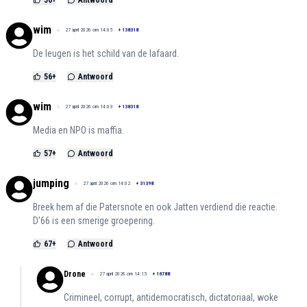
50
+
Antwoord
wim
27 april 2026 om 14:05
+
138318
De leugen is het schild van de lafaard.
56
+
Antwoord
wim
27 april 2026 om 14:03
+
138318
Media en NPO is maffia.
57
+
Antwoord
jumping
27 april 2026 om 14:02
+
31398
Breek hem af die Patersnote en ook Jatten verdiend die reactie.
D'66 is een smerige groepering.
67
+
Antwoord
Drone
27 april 2026 om 14:15
+
16788
Crimineel, corrupt, antidemocratisch, dictatoriaal, woke