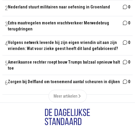
2
Nederland stuurt militairen naar oefening in Groenland
0
3
Extra maatregelen moeten vrachtverkeer Merwedebrug
0
terugdringen
4
Volgens netwerk leverde hij zijn eigen vriendin uit aan zijn
0
vrienden: Wat voor zieke geest heeft dit land gefabriceerd?
5
Amerikaanse rechter roept bouw Trumps balzaal opnieuw halt
0
toe
6
Zorgen bij Delfland om toenemend aantal scheuren in dijken
0
Meer artikelen