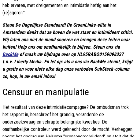
heb ervaren, met dreigementen en intimidatie heftig aan het
(re)ageren."
Steun De Dagelijkse Standaard! De GroenLinks-elite in
Amsterdam denkt dat ze boven de wet staat en intimideert critici.
Wij laten ons niet de mond snoeren en brengen deze feiten naar
buiten! Help ons om onafhankelijk te blijven. Steun ons via
BackMe
of maak uw bijdrage over op NL95RABO0159098327
t.n.v. Liberty Media. En let op: als u ons via BackMe steunt, krijgt
u gratis en voor niets elke dag onze verboden SubStack-column
zo, hop, in uw email inbox!
Censuur en manipulatie
Het resultaat van deze intimidatiecampagne? De ombudsman trok
het rapport in, herschreef het grondig, veranderde de
onderzoeksvraag en schrapte belangrijke kwesties. De
onafhankelijke controleur werd geknecht door de macht. Verheggen
noemt het gedrag van Halsema "grensoverschrijdend" en stelt dat de