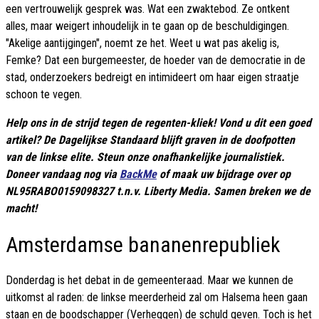
een vertrouwelijk gesprek was. Wat een zwaktebod. Ze ontkent
alles, maar weigert inhoudelijk in te gaan op de beschuldigingen.
"Akelige aantijgingen", noemt ze het. Weet u wat pas akelig is,
Femke? Dat een burgemeester, de hoeder van de democratie in de
stad, onderzoekers bedreigt en intimideert om haar eigen straatje
schoon te vegen.
Help ons in de strijd tegen de regenten-kliek! Vond u dit een goed
artikel? De Dagelijkse Standaard blijft graven in de doofpotten
van de linkse elite. Steun onze onafhankelijke journalistiek.
Doneer vandaag nog via
BackMe
of maak uw bijdrage over op
NL95RABO0159098327 t.n.v. Liberty Media. Samen breken we de
macht!
Amsterdamse bananenrepubliek
Donderdag is het debat in de gemeenteraad. Maar we kunnen de
uitkomst al raden: de linkse meerderheid zal om Halsema heen gaan
staan en de boodschapper (Verheggen) de schuld geven. Toch is het