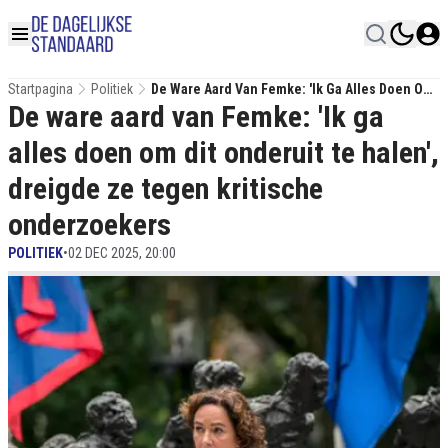
Startpagina
Politiek
De Ware Aard Van Femke: 'Ik Ga Alles Doen Om
De ware aard van Femke: 'Ik ga
Dit Onderuit Te Halen', Dreigde Ze Tegen
Kritische Onderzoekers
alles doen om dit onderuit te halen',
dreigde ze tegen kritische
onderzoekers
POLITIEK
•
02 DEC 2025, 20:00