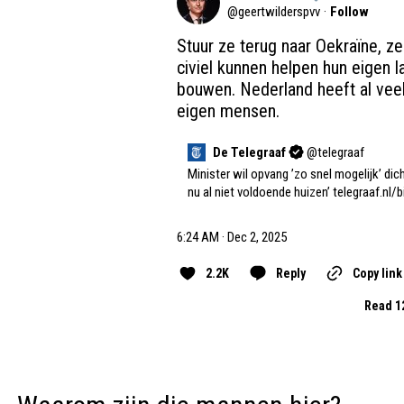
@
geertwilderspvv
·
Follow
Stuur ze terug naar Oekraïne, zek
civiel kunnen helpen hun eigen l
bouwen. Nederland heeft al veel
eigen mensen.
De Telegraaf
@
telegraaf
Minister wil opvang ’zo snel mogelijk’ dicht
nu al niet voldoende huizen’ 
telegraaf.nl/
6:24 AM · Dec 2, 2025
2.2K
Reply
Copy link
Read 1