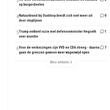
3
op burgerdoelen
4
Natuurbrand bij Ouddorp breidt zich niet meer uit
0
door stoplijnen
5
Trump ontkent ruzie met defensieminister Hegseth
1
over munitie
6
Voor de verkiezingen zijn VVD en CDA streng - daarna
7
gaan de grenzen gewoon weer wagenwijd open
Meer artikelen