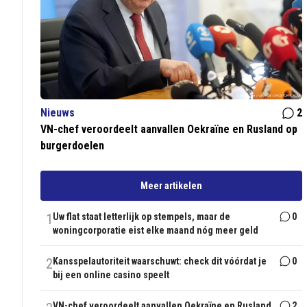
Nieuws
2
VN-chef veroordeelt aanvallen Oekraïne en Rusland op
burgerdoelen
Meer artikelen
1
Uw flat staat letterlijk op stempels, maar de
0
woningcorporatie eist elke maand nóg meer geld
2
Kansspelautoriteit waarschuwt: check dit vóórdat je
0
bij een online casino speelt
VN-chef veroordeelt aanvallen Oekraïne en Rusland
2