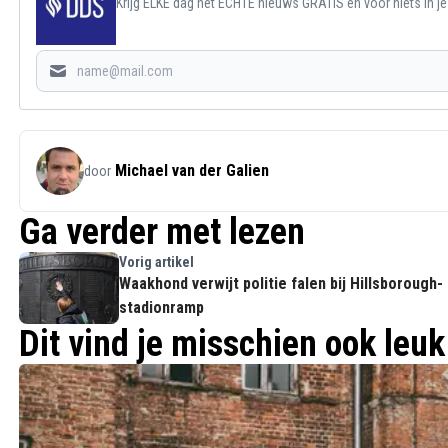
Krijg ELKE dag het ECHTE nieuws GRATIS en voor niets in j
Michael van der Galien
door
Ga verder met lezen
Vorig artikel
Waakhond verwijt politie falen bij Hillsborough-
stadionramp
Dit vind je misschien ook leuk