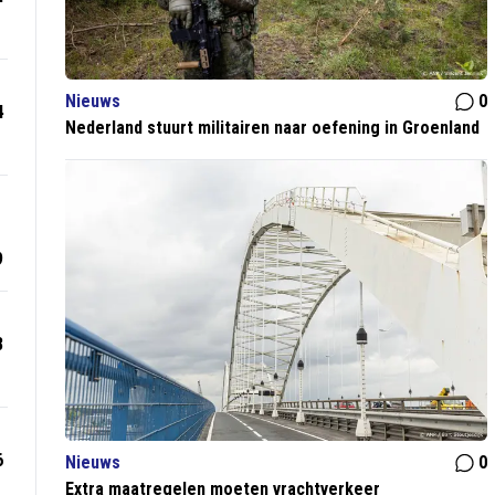
Nieuws
0
4
Nederland stuurt militairen naar oefening in Groenland
9
8
6
Nieuws
0
Extra maatregelen moeten vrachtverkeer