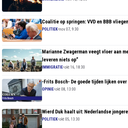
Coalitie op springen: VVD en BBB vliegen
POLITIEK
•
nov 07, 9:30
Marianne Zwagerman veegt vloer aan met
leveren niets op”
IMMIGRATIE
•
okt 16, 18:30
-Frits Bosch- De goede tijden lijken ov
OPINIE
•
okt 08, 13:00
Wierd Duk haalt uit: Nederlandse jonger
POLITIEK
•
okt 05, 13:30