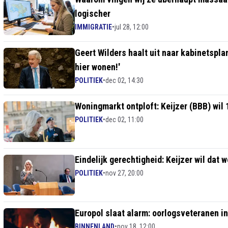
logischer
IMMIGRATIE
•
jul 28, 12:00
Geert Wilders haalt uit naar kabinetspl
hier wonen!'
POLITIEK
•
dec 02, 14:30
Woningmarkt ontploft: Keijzer (BBB) wil
POLITIEK
•
dec 02, 11:00
Eindelijk gerechtigheid: Keijzer wil dat
POLITIEK
•
nov 27, 20:00
Europol slaat alarm: oorlogsveteranen i
BINNENLAND
•
nov 18, 12:00