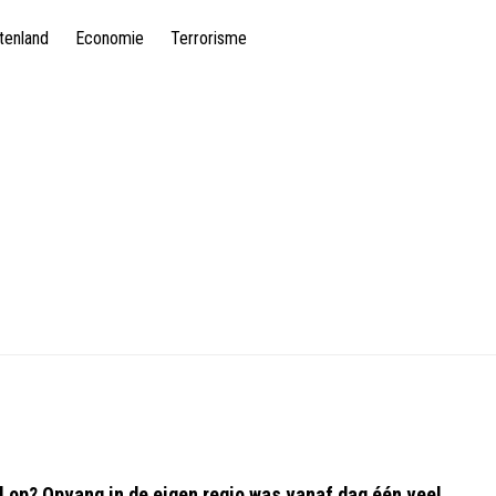
tenland
Economie
Terrorisme
 op? Opvang in de eigen regio was vanaf dag één veel