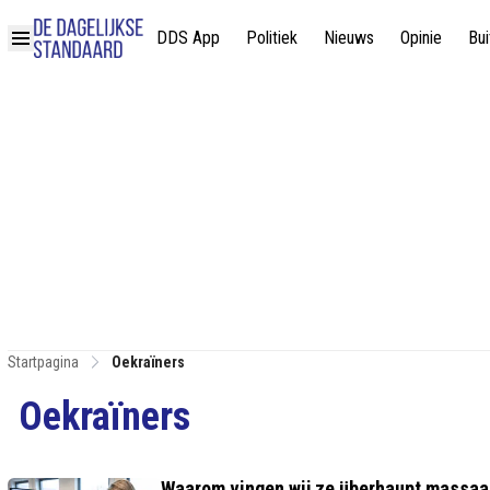
DDS App
Politiek
Nieuws
Opinie
Bui
Startpagina
Oekraïners
Oekraïners
Waarom vingen wij ze überhaupt massaal