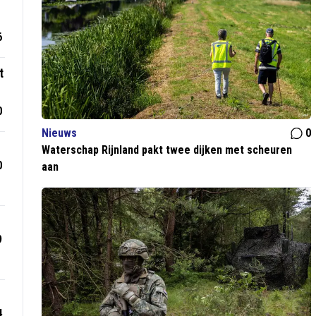
6
t
0
Nieuws
0
Waterschap Rijnland pakt twee dijken met scheuren
0
aan
9
4