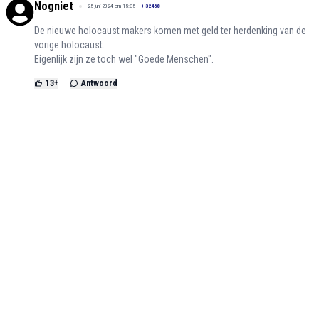
Nogniet
25 juni 2024 om 15:35
+
32468
De nieuwe holocaust makers komen met geld ter herdenking van de
vorige holocaust.
Eigenlijk zijn ze toch wel "Goede Menschen".
13
+
Antwoord