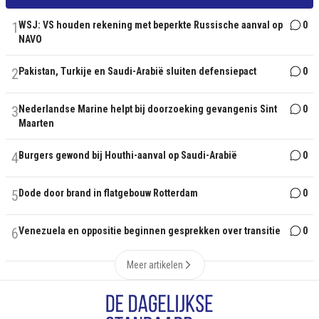
1
WSJ: VS houden rekening met beperkte Russische aanval op
0
NAVO
2
Pakistan, Turkije en Saudi-Arabië sluiten defensiepact
0
3
Nederlandse Marine helpt bij doorzoeking gevangenis Sint
0
Maarten
4
Burgers gewond bij Houthi-aanval op Saudi-Arabië
0
5
Dode door brand in flatgebouw Rotterdam
0
6
Venezuela en oppositie beginnen gesprekken over transitie
0
Meer artikelen