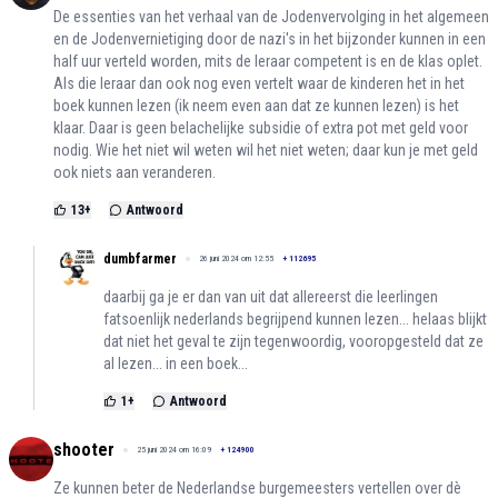
De essenties van het verhaal van de Jodenvervolging in het algemeen
en de Jodenvernietiging door de nazi's in het bijzonder kunnen in een
half uur verteld worden, mits de leraar competent is en de klas oplet.
Als die leraar dan ook nog even vertelt waar de kinderen het in het
boek kunnen lezen (ik neem even aan dat ze kunnen lezen) is het
klaar. Daar is geen belachelijke subsidie of extra pot met geld voor
nodig. Wie het niet wil weten wil het niet weten; daar kun je met geld
ook niets aan veranderen.
13
+
Antwoord
dumbfarmer
26 juni 2024 om 12:55
+
112695
daarbij ga je er dan van uit dat allereerst die leerlingen
fatsoenlijk nederlands begrijpend kunnen lezen... helaas blijkt
dat niet het geval te zijn tegenwoordig, vooropgesteld dat ze
al lezen... in een boek...
1
+
Antwoord
shooter
25 juni 2024 om 16:09
+
124900
Ze kunnen beter de Nederlandse burgemeesters vertellen over dè