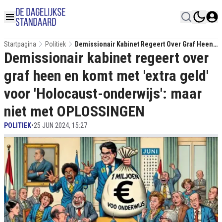
Startpagina
Politiek
Demissionair Kabinet Regeert Over Graf Heen
Demissionair kabinet regeert over
En Komt Met 'extra Geld' Voor 'Holocaust-
Onderwijs': Maar Niet Met OPLOSSINGEN
graf heen en komt met 'extra geld'
voor 'Holocaust-onderwijs': maar
niet met OPLOSSINGEN
POLITIEK
•
25 JUN 2024, 15:27