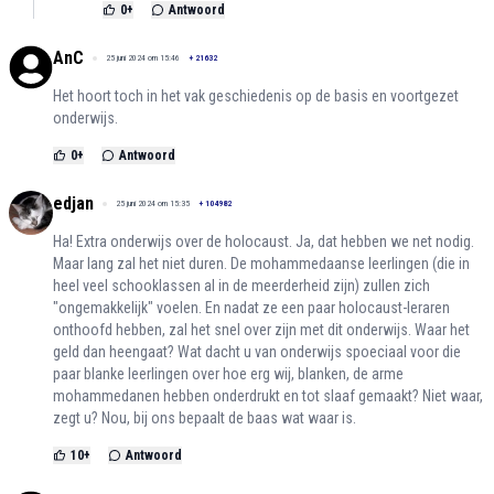
0
+
Antwoord
AnC
25 juni 2024 om 15:46
+
21632
Het hoort toch in het vak geschiedenis op de basis en voortgezet
onderwijs.
0
+
Antwoord
edjan
25 juni 2024 om 15:35
+
104982
Ha! Extra onderwijs over de holocaust. Ja, dat hebben we net nodig.
Maar lang zal het niet duren. De mohammedaanse leerlingen (die in
heel veel schooklassen al in de meerderheid zijn) zullen zich
"ongemakkelijk" voelen. En nadat ze een paar holocaust-leraren
onthoofd hebben, zal het snel over zijn met dit onderwijs. Waar het
geld dan heengaat? Wat dacht u van onderwijs spoeciaal voor die
paar blanke leerlingen over hoe erg wij, blanken, de arme
mohammedanen hebben onderdrukt en tot slaaf gemaakt? Niet waar,
zegt u? Nou, bij ons bepaalt de baas wat waar is.
10
+
Antwoord