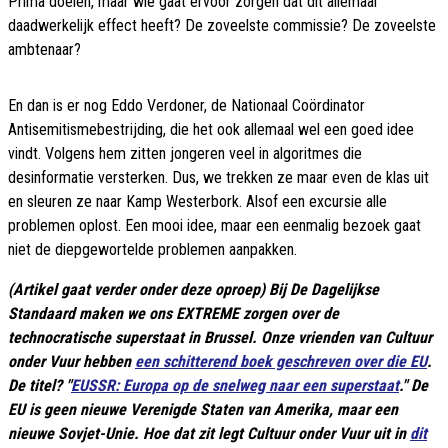
Prima doelen, maar wie gaat ervoor zorgen dat dit allemaal
daadwerkelijk effect heeft? De zoveelste commissie? De zoveelste
ambtenaar?
En dan is er nog Eddo Verdoner, de Nationaal Coördinator
Antisemitismebestrijding, die het ook allemaal wel een goed idee
vindt. Volgens hem zitten jongeren veel in algoritmes die
desinformatie versterken. Dus, we trekken ze maar even de klas uit
en sleuren ze naar Kamp Westerbork. Alsof een excursie alle
problemen oplost. Een mooi idee, maar een eenmalig bezoek gaat
niet de diepgewortelde problemen aanpakken.
(Artikel gaat verder onder deze oproep) Bij De Dagelijkse
Standaard maken we ons EXTREME zorgen over de
technocratische superstaat in Brussel. Onze vrienden van Cultuur
onder Vuur hebben
een schitterend boek geschreven over die EU
.
De titel? "
EUSSR: Europa op de snelweg naar een superstaat
." De
EU is geen nieuwe Verenigde Staten van Amerika, maar een
nieuwe Sovjet-Unie. Hoe dat zit legt Cultuur onder Vuur uit in
dit