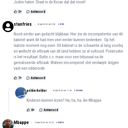
Joden haten. Staat in de Koran dat dat moet!
5
+
Antwoord
stanfries
26 juni 2024 om 9:36
+
4720
Nooit eerder aan gedacht blijkbaar. Hier zie de incompetentie van dit
kabinet want dit had men veel eerder kunnen bedenken . Op het
laatste moment nog even. Dit kabinet is de schaamte al lang voorbij
en wellicht de afbraak van dit land hebben ze al voltooid. Polarisatie
is het resultaat. Rutte c.s. maar voor een tribunaal na de
gerealiseerde afbraak. Wateen imcompenet stel verdwijnt. krijgen
vast een ridderorde
7
+
Antwoord
polderkolder
26 juni 2024 om 11:30
+
231063
Kinderen kunnen lezen? Ha, ha, ha, die Mbappe.
0
+
Antwoord
Mbappe
25 juni 2024 om 16:43
+
93074