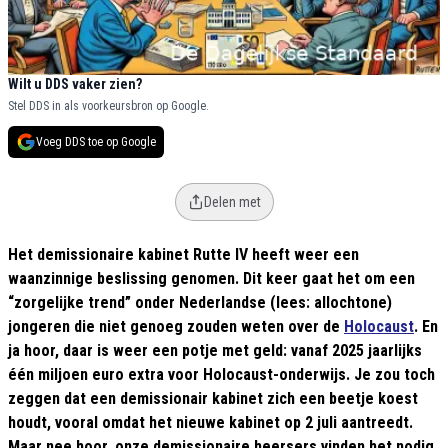
Wilt u DDS vaker zien?
Stel DDS in als voorkeursbron op Google.
Voeg DDS toe op Google
Delen met
Het demissionaire kabinet Rutte IV heeft weer een
waanzinnige beslissing genomen. Dit keer gaat het om een
“zorgelijke trend” onder Nederlandse (lees: allochtone)
jongeren die niet genoeg zouden weten over de
Holocaust
. En
ja hoor, daar is weer een potje met geld: vanaf 2025 jaarlijks
één miljoen euro extra voor Holocaust-onderwijs. Je zou toch
zeggen dat een demissionair kabinet zich een beetje koest
houdt, vooral omdat het nieuwe kabinet op 2 juli aantreedt.
Maar nee hoor, onze demissionaire heersers vinden het nodig