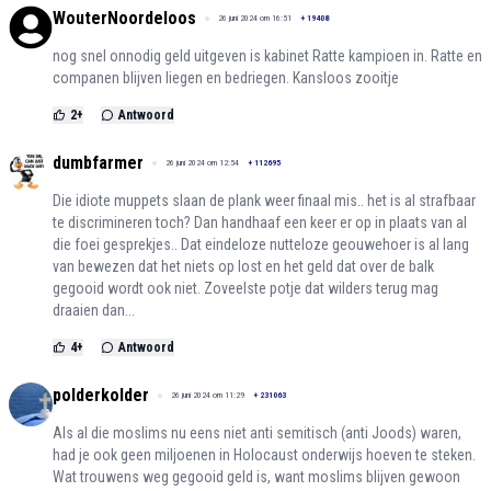
WouterNoordeloos
26 juni 2024 om 16:51
+
19408
nog snel onnodig geld uitgeven is kabinet Ratte kampioen in. Ratte en
companen blijven liegen en bedriegen. Kansloos zooitje
2
+
Antwoord
dumbfarmer
26 juni 2024 om 12:54
+
112695
Die idiote muppets slaan de plank weer finaal mis.. het is al strafbaar
te discrimineren toch? Dan handhaaf een keer er op in plaats van al
die foei gesprekjes.. Dat eindeloze nutteloze geouwehoer is al lang
van bewezen dat het niets op lost en het geld dat over de balk
gegooid wordt ook niet. Zoveelste potje dat wilders terug mag
draaien dan...
4
+
Antwoord
polderkolder
26 juni 2024 om 11:29
+
231063
Als al die moslims nu eens niet anti semitisch (anti Joods) waren,
had je ook geen miljoenen in Holocaust onderwijs hoeven te steken.
Wat trouwens weg gegooid geld is, want moslims blijven gewoon