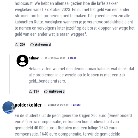
holocaust. We hebben allemaal gezien hoe die laffe zakken
wegkeken vanaf 7 oktober 2023. En nu met het geld van een ander
strooien om het proberen goed te maken. Dit typeert in een zin alle
kabinetten Rutte: wegkijken wanneer je je verantwoordelijkheid dient
te nemen en vervolgens later jezelf op de borst kloppen vanwege het
geld van een ander wat je eraan weggeef.
20
+
Antwoord
ralnov
25 juni 2024 om 20:20
+
20045
Helaas zitten we met een demissionair kabinet wat denkt dat
alle problemen in de wereld op te lossen is met een zak
geld...bende prutsers.
11
+
Antwoord
polderkolder
25 juni 2024 om 16:00
+
231063
En de studente uit de pech generatie krijgen 200 euro (tweehonderd
euro!!!!) extra compensatie, en kunnen hun studieschuld van
gemiddeld 40.000 euro afbetalen met een lullige 1640 euro
compensatie. 1640 euro compensatie, terwijl de gemiddelde