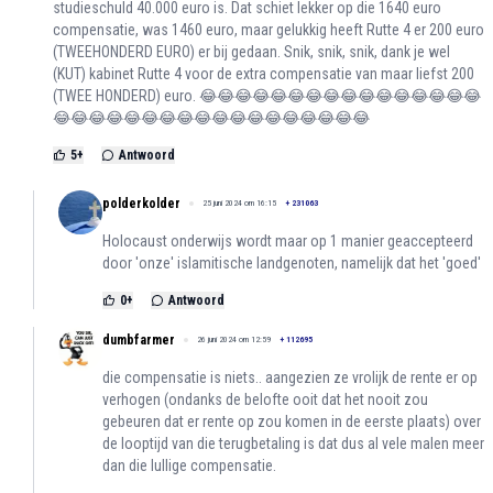
studieschuld 40.000 euro is. Dat schiet lekker op die 1640 euro
compensatie, was 1460 euro, maar gelukkig heeft Rutte 4 er 200 euro
(TWEEHONDERD EURO) er bij gedaan. Snik, snik, snik, dank je wel
(KUT) kabinet Rutte 4 voor de extra compensatie van maar liefst 200
(TWEE HONDERD) euro. 😂😂😂😂😂😂😂😂😂😂😂😂😂😂😂😂
😂😂😂😂😂😂😂😂😂😂😂😂😂😂😂😂😂😂
5
+
Antwoord
polderkolder
25 juni 2024 om 16:15
+
231063
Holocaust onderwijs wordt maar op 1 manier geaccepteerd
door 'onze' islamitische landgenoten, namelijk dat het 'goed'
0
+
Antwoord
dumbfarmer
26 juni 2024 om 12:59
+
112695
die compensatie is niets.. aangezien ze vrolijk de rente er op
verhogen (ondanks de belofte ooit dat het nooit zou
gebeuren dat er rente op zou komen in de eerste plaats) over
de looptijd van die terugbetaling is dat dus al vele malen meer
dan die lullige compensatie.