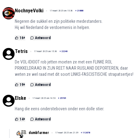
NochnyeVolki
17 maart 2025 om 15:38
+
21888
Negeren die sukkel en zijn politieke medestanders.
Hij wil Nederland de verdoemenis in helpen.
16
+
Antwoord
Tetris
17 maart 2025 om 15:36
+
22240
De VOL-IDIOOT rob jetten moeten ze met een FLINKE ROL
PRIKKELDRAAD IN ZIJN REET NAAR RUSLAND DEPORTEREN, daar
weten ze wel raad met dit soort LINKS-FASCISTISCHE strapatsertjes!
19
+
Antwoord
Elske
17 maart 2025 om 14:53
+
25769
Hang die eens ondersteboven onder een dolle stier.
14
+
Antwoord
dumbfarmer
17 maart 2025 om 21:39
+
112678