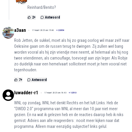
Reinhard/Benito?
2
+
Antwoord
a3aan
17 maart 2025 om 19:46
+
22054
Rob Jetten, de sukkel, moet als hij zo graag oorlog wil maar zelf naar
Oekraïne gaan om de russen terug te dwingen. Zij zullen wel bang
worden vooral als hij zijn vriendje mee neemt, al helemaal als hij nog
twee vriendinnen, als camouflage, toevoegt aan zijn leger. Als Robje
zo duidelijk naar een hemelvaart solliciteert moet je hem vooral niet
tegenhouden.
7
+
Antwoord
luwadder-r1
17 maart 2025 om 18:43
+
12513
WNL op zondag, WNL het denkt Rechts en het lult Links. Heb de
"DWDD 2.0" programma van WNL al meer dan 10 jaar niet meer
gezien. En na wat ik gelezen heb en de reacties daarop heb ik niks
gemist. Advies aan alle reageerders : nooit meer kijken naar dat
programma. Alleen maar eenzijdig subjectief links gelul.