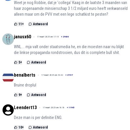
Weet je nog Robbie, dat je 'collega' Kaag in de laatste 3 maanden van
haar zogenaamde minsierschap 3 1/2 miljard euro heeft verkwanseld
alleen maar om de PVV met een lege schatkist te pesten?
11
+
Antwoord
janusx60
17 maart 2025 om 17:15
+
29404
WNL.... mja valt onder staatsmedia he, en die moesten naar nu blijkt
die linkse propaganda rondstrooien, dus dit is complete bull shit.
5
+
Antwoord
benalberts
17 maart 2025 om 16:42
+
27317
Bruine droplul
9
+
Antwoord
Leendert13
17 maart 2025 om 16:18
+
11945
Deze man is per definitie ENG.
10
+
Antwoord