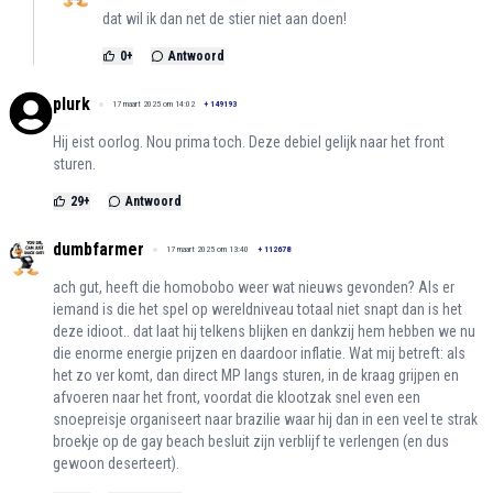
dat wil ik dan net de stier niet aan doen!
0
+
Antwoord
plurk
17 maart 2025 om 14:02
+
149193
Hij eist oorlog. Nou prima toch. Deze debiel gelijk naar het front
sturen.
29
+
Antwoord
dumbfarmer
17 maart 2025 om 13:40
+
112678
ach gut, heeft die homobobo weer wat nieuws gevonden? Als er
iemand is die het spel op wereldniveau totaal niet snapt dan is het
deze idioot.. dat laat hij telkens blijken en dankzij hem hebben we nu
die enorme energie prijzen en daardoor inflatie. Wat mij betreft: als
het zo ver komt, dan direct MP langs sturen, in de kraag grijpen en
afvoeren naar het front, voordat die klootzak snel even een
snoepreisje organiseert naar brazilie waar hij dan in een veel te strak
broekje op de gay beach besluit zijn verblijf te verlengen (en dus
gewoon deserteert).