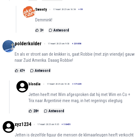
Sweety
17 maart 2025 om 16:54
+
99
Demmink!
3
+
Antwoord
polderkolder
17 maart 2025 om 9:50
+
231058
En als er stront aan de knikker is, gaat Robbie (met zijn vriendje) gauw
naar Zuid Amerika. Daaag Robbie!
47
+
Antwoord
blondie
17 maart 2025 om 10:26
+
171235
Jetten heeft met Wim afgesproken dat hij met Wim en Co +
Trix naar Argentinië mee mag, in het regerings vliegtuig.
28
+
Antwoord
xyz1234
17 maart 2025 om 9:35
+
116451
Jetten is dezelfde figuur die mensen de klimaarleugen heeft verkocht