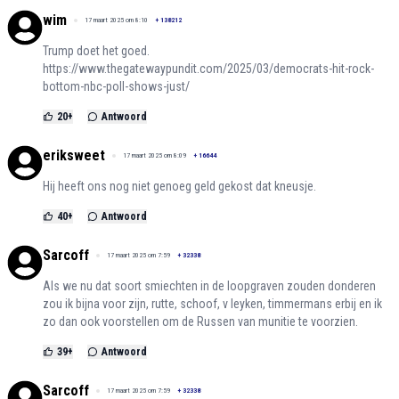
wim
17 maart 2025 om 8:10
+
138212
Trump doet het goed.
https://www.thegatewaypundit.com/2025/03/democrats-hit-rock-
bottom-nbc-poll-shows-just/
20
+
Antwoord
eriksweet
17 maart 2025 om 8:09
+
16644
Hij heeft ons nog niet genoeg geld gekost dat kneusje.
40
+
Antwoord
Sarcoff
17 maart 2025 om 7:59
+
32338
Als we nu dat soort smiechten in de loopgraven zouden donderen
zou ik bijna voor zijn, rutte, schoof, v leyken, timmermans erbij en ik
zo dan ook voorstellen om de Russen van munitie te voorzien.
39
+
Antwoord
Sarcoff
17 maart 2025 om 7:59
+
32338