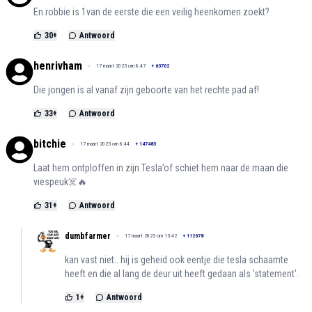
En robbie is 1van de eerste die een veilig heenkomen zoekt?
30
+
Antwoord
henrivham
17 maart 2025 om 8:47
+
63702
Die jongen is al vanaf zijn geboorte van het rechte pad af!
33
+
Antwoord
bitchie
17 maart 2025 om 8:44
+
147483
Laat hem ontploffen in zijn Tesla’of schiet hem naar de maan die
viespeuk☠️🔥
31
+
Antwoord
dumbfarmer
17 maart 2025 om 13:42
+
112678
kan vast niet.. hij is geheid ook eentje die tesla schaamte
heeft en die al lang de deur uit heeft gedaan als 'statement'.
1
+
Antwoord