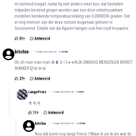
en lachend toegaf, nadat hij niet anders meer kon, dat tientallen
miljarden besteed gingen worden aan een door onbetrouwbare
modellen berekende temperatuursdaling van 0,0000036 graden. Dat
er nog mensen zijn die deze notoire leugenaar geloven is
fascinerend. Enkele van die figuren hangen ook hier rond trouwens.
51
+
Antwoord
bitchie
17 maart 2025 om 9:22
+
147483
Oh oh man man man ♻️🔋☠️💨✈️✈️KIJK OMHOOG MENSEN,EN WORDT
WAKKER👹🚨🚨🚨
27
+
Antwoord
LangeFries
17 maart 2025 om 9:24
+
20007
🛸🛸🛸
11
+
Antwoord
bitchie
17 maart 2025 om 9:27
+
147483
Nou dat komt nog lange Friese ⁉️Maar ik zie ik zie wat de