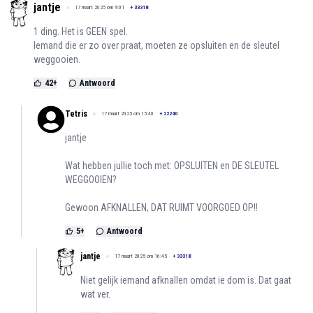
jantje
17 maart 2025 om 9:01
+
33318
1 ding. Het is GEEN spel.
Iemand die er zo over praat, moeten ze opsluiten en de sleutel
weggooien.
42
+
Antwoord
Tetris
17 maart 2025 om 15:40
+
22240
jantje
Wat hebben jullie toch met: OPSLUITEN en DE SLEUTEL
WEGGOOIEN?
Gewoon AFKNALLEN, DAT RUIMT VOORGOED OP!!
5
+
Antwoord
jantje
17 maart 2025 om 16:45
+
33318
Niet gelijk iemand afknallen omdat ie dom is. Dat gaat
wat ver.