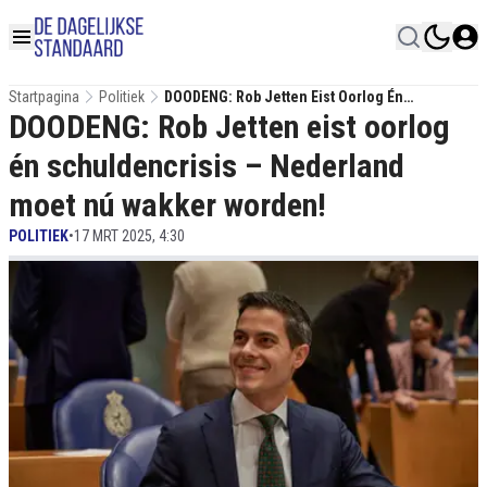
Startpagina
Politiek
DOODENG: Rob Jetten Eist Oorlog Én
DOODENG: Rob Jetten eist oorlog
Schuldencrisis – Nederland Moet Nú Wakker
Worden!
én schuldencrisis – Nederland
moet nú wakker worden!
POLITIEK
•
17 MRT 2025, 4:30