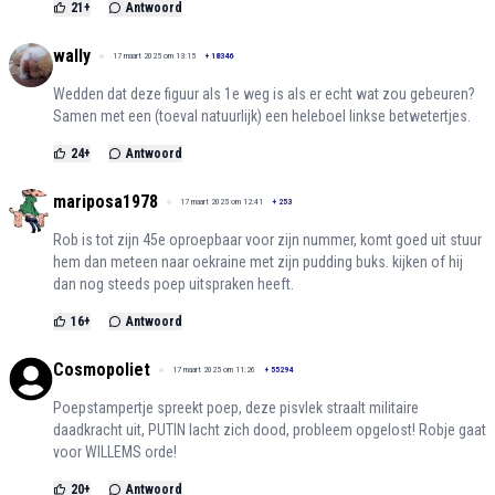
21
+
Antwoord
wally
17 maart 2025 om 13:15
+
18346
Wedden dat deze figuur als 1e weg is als er echt wat zou gebeuren?
Samen met een (toeval natuurlijk) een heleboel linkse betwetertjes.
24
+
Antwoord
mariposa1978
17 maart 2025 om 12:41
+
253
Rob is tot zijn 45e oproepbaar voor zijn nummer, komt goed uit stuur
hem dan meteen naar oekraine met zijn pudding buks. kijken of hij
dan nog steeds poep uitspraken heeft.
16
+
Antwoord
Cosmopoliet
17 maart 2025 om 11:26
+
55294
Poepstampertje spreekt poep, deze pisvlek straalt militaire
daadkracht uit, PUTIN lacht zich dood, probleem opgelost! Robje gaat
voor WILLEMS orde!
20
+
Antwoord