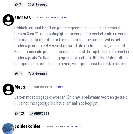
7
+
Antwoord
andreas
17 maart 2025 om 18:23
+
53
Politiek terrorist heeft de jongste generatie , de huidige generatie
tussen 3 en 21 onbeschrijflijk en onvergeeflijk veel ellende en verdriet
bezorgd: door de extreem linkse indoctrinatie met de vvd is het
onderwijs compleet verziekt en wordt de oorlogsangst , vgl idioot
Brekelmans inde jonge hersentjes geperst: hoogste tijd dat zowel in
onderwijs als 2e Kamer ingegrepen wordt om JETTEN, Paternotte en
het opruiend zootje te elimineren, voorgoed onschadelijk te maken
1
+
Antwoord
Mass
17 maart 2025 om 17:51
+
59071
Jetten moet opgepakt worden. En onwilsbekwaam worden gesteld.
Hij is het mongooltje die het allemaal niet begrijpt
12
+
Antwoord
polderkolder
17 maart 2025 om 17:43
+
231058