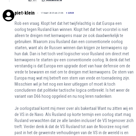
piet-klein
17 maart 2025 om 21:08
+
22525
Rob een vraag. Klopt het dat het twijfelachtig is dat Europa een
oorlog tegen Rusland kan winnen. Klopt het dat het voorstel is niet
alleen te dreigen met kernwapens maar ze ook daadwerkelijk te
gebruiken. Waarom zou Rusland dan een conventionele oorlog
starten, want als de Russen winnen dan krijgen ze kernwapens op
hun dak. Dan is het toch veel logischer voor Rusland om direct met
kernwapens te starten ipv een conventionele oorlog. Ik denk dat het
verstandig is dat Europa een upgrade doet van haar defensie om de
vrede te bewaren en niet om te dreigen met kernwapens. De stem van
Europa mag wat mij betreft een stem van vrede en toenadering zijn.
Misschien wil je het nog een keer uitleggen of moet ik toch
concluderen dat politieke tactische logica ontbreekt. Is het weer de
variant van D66 hoog opgeleid en nu nog leren nadenken.
Je oorlogstaal komt mij meer over als bakertaal Want nu zitten wij en
de VS in de Navo. Als Rusland op korte termijn een oorlog start mag
Rusland verwachten dat ze alle landen inclusief de VS tegenover zich
treft. Verder denk ik dat de VS Rusland tot aan de Noorzee nog niet
past in het de gewenste verhoudingen van de VS in de wereld is en