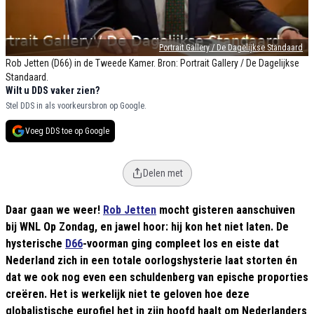
Portrait Gallery / De Dagelijkse Standaard
Rob Jetten (D66) in de Tweede Kamer. Bron: Portrait Gallery / De Dagelijkse
Standaard.
Wilt u DDS vaker zien?
Stel DDS in als voorkeursbron op Google.
Voeg DDS toe op Google
Delen met
Daar gaan we weer!
Rob Jetten
mocht gisteren aanschuiven
bij WNL Op Zondag, en jawel hoor: hij kon het niet laten. De
hysterische
D66
-voorman ging compleet los en eiste dat
Nederland zich in een totale oorlogshysterie laat storten én
dat we ook nog even een schuldenberg van epische proporties
creëren. Het is werkelijk niet te geloven hoe deze
globalistische eurofiel het in zijn hoofd haalt om Nederlanders