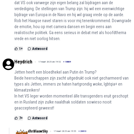
dat VS ook vanwege zijn eigen belang zal bijdragen aan de
verdediging. De stellingen van Trump zijn: hij wil een evenwichtige
bijdrage van Europa in de Navo en hij wil graag vrede op de aarde.
Rob het Haagse navel staren is voor mij tenenkrommend. Downgrade
de emotie, hou op met camera dansen en begin eens aan
realistische politiek. Ga eens serieus in debat met als hoofdthema
vrede en niet oorlog hitsen.
1
+
Antwoord
Heydrich
17 maart 2025 om 19:52
+
18809
Jetten heeft een bloedhekel aan Putin én Trump?
Beide heerschappen zijn zacht uitgedrukt ook niet gecharmeerd van
types als Jetten, immers ze haten hartgrondig woke, lgbtqia+ en
klimaatzeikers!
In het VS leger worden momenteel álle transgenders eruit geschopt
en in Rusland zijn zulke naaldhak soldaten sowieso nooit
geaccepteerd geweest!
7
+
Antwoord
dhrBlauwSky
17 maart 2025 om 19:55
+
20013