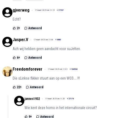
gjverweg
17 maart 2025 om 11:19
+
17707
Echt?
2
+
Antwoord
Jasper.V
17 maart 2025 om 11:08
+
6881
Ach wij hebben geen aandacht voor suJetten.
6
+
Antwoord
Freedomforever
17 maart 2025 om 11:02
+
184960
Die sLinkse flikker stuurt aan op een WO3.....!!!
22
+
Antwoord
jannes1932
17 maart 2025 om 11:26
+
27174
Wie kent deze homo in het internationale circuit?
9
+
Antwoord