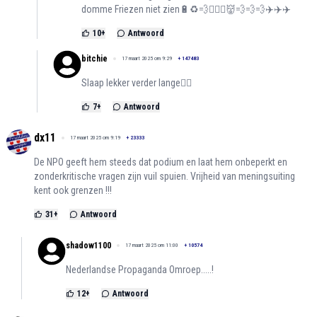
domme Friezen niet zien🔋♻️💨👨🏻‍✈️👹💨💨💨✈️✈️✈️
10
+
Antwoord
bitchie
17 maart 2025 om 9:29
+
147483
Slaap lekker verder lange😶‍🌫️
7
+
Antwoord
dx11
17 maart 2025 om 9:19
+
23333
De NPO geeft hem steeds dat podium en laat hem onbeperkt en
zonderkritische vragen zijn vuil spuien. Vrijheid van meningsuiting
kent ook grenzen !!!
31
+
Antwoord
shadow1100
17 maart 2025 om 11:00
+
10574
Nederlandse Propaganda Omroep.....!
12
+
Antwoord