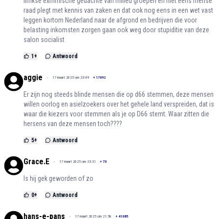
limkse exrrimische gedachte van milieu groepen en niet eens mense
raad plegt met kennis van zaken en dat ook nog eens in een wet vast
leggen kortom Nederland naar de afgrond en bedrijven die voor
belasting inkomsten zorgen gaan ook weg door stupiditie van deze
salon socialist
1
+
Antwoord
aggie
17 maart 2025 om 23:49
+
17692
Er zijn nog steeds blinde mensen die op d66 stemmen, deze mensen
willen oorlog en asielzoekers over het gehele land verspreiden, dat is
waar die kiezers voor stemmen als je op D66 stemt. Waar zitten die
hersens van deze mensen toch????
5
+
Antwoord
Grace.E
17 maart 2025 om 23:31
+
70
Is hij gek geworden of zo
0
+
Antwoord
hans-e-pans
17 maart 2025 om 21:58
+
41085