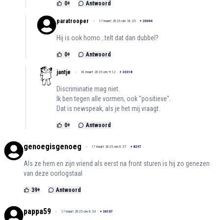
0
+
Antwoord
paratrooper
17 maart 2025 om 18:25
+
20064
Hij is ook homo...telt dat dan dubbel?
0
+
Antwoord
jantje
18 maart 2025 om 9:12
+
33318
Discriminatie mag niet.
Ik ben tegen alle vormen, ook "positieve".
Dat is newspeak, als je het mij vraagt.
0
+
Antwoord
genoegisgenoeg
17 maart 2025 om 8:57
+
8297
Als ze hem en zijn vriend als eerst na front sturen is hij zo genezen
van deze oorlogstaal
39
+
Antwoord
pappa59
17 maart 2025 om 8:53
+
36167