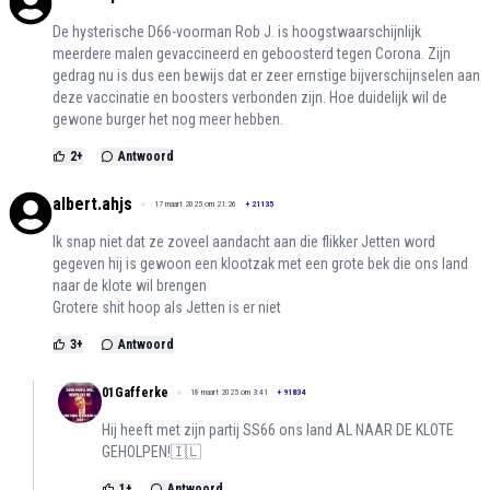
De hysterische D66-voorman Rob J. is hoogstwaarschijnlijk
meerdere malen gevaccineerd en geboosterd tegen Corona. Zijn
gedrag nu is dus een bewijs dat er zeer ernstige bijverschijnselen aan
deze vaccinatie en boosters verbonden zijn. Hoe duidelijk wil de
gewone burger het nog meer hebben.
2
+
Antwoord
albert.ahjs
17 maart 2025 om 21:26
+
21135
Ik snap niet dat ze zoveel aandacht aan die flikker Jetten word
gegeven hij is gewoon een klootzak met een grote bek die ons land
naar de klote wil brengen
Grotere shit hoop als Jetten is er niet
3
+
Antwoord
01Gafferke
18 maart 2025 om 3:41
+
91834
Hij heeft met zijn partij SS66 ons land AL NAAR DE KLOTE
GEHOLPEN!🇮🇱
1
+
Antwoord