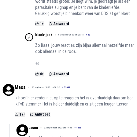
wordt steeds groter. Je liegt Wim, je gedraagt je als een
parasitaire zuignap en je bent van de kinderliefde.
Gelukkig wordt je binnenkort weer van DDS af geflikkerd.
1
+
Antwoord
black-jack
02 oktober 2023 om 20:15
+
82
Zo Baaz, jouw reacties zijn bijna allemaal hetzelfde maar
ook allemaal in de roos.
🎯
0
+
Antwoord
Mass
22 september 2023 om 00:32
+
59098
Ik hoef hier verder niet op te reageren het is overduidelijk daarom ben
ik FvD stemmer. Het is helder duidelijk en er zit geen leugen tussen.
17
+
Antwoord
Jason
22 september 2023 om 10:31
+
1256