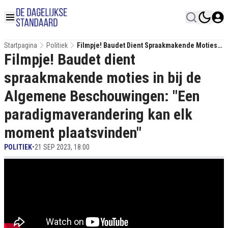
Startpagina
Politiek
Filmpje! Baudet Dient Spraakmakende Moties
Filmpje! Baudet dient
In Bij De Algemene Beschouwingen: "Een
Paradigmaverandering Kan Elk Moment
spraakmakende moties in bij de
Plaatsvinden"
Algemene Beschouwingen: "Een
paradigmaverandering kan elk
moment plaatsvinden"
POLITIEK
•
21 SEP 2023, 18:00