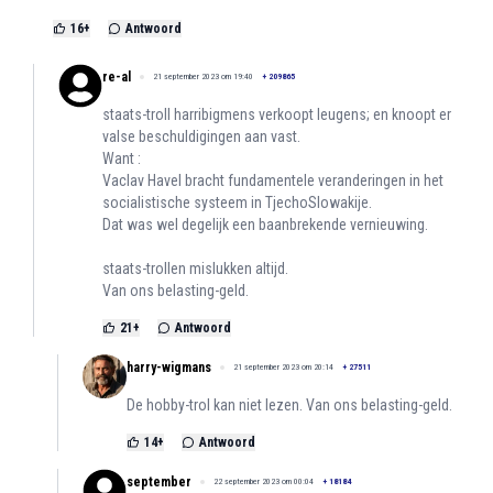
16
+
Antwoord
re-al
21 september 2023 om 19:40
+
209865
staats-troll harribigmens verkoopt leugens; en knoopt er
valse beschuldigingen aan vast.
Want :
Vaclav Havel bracht fundamentele veranderingen in het
socialistische systeem in TjechoSlowakije.
Dat was wel degelijk een baanbrekende vernieuwing.
staats-trollen mislukken altijd.
Van ons belasting-geld.
21
+
Antwoord
harry-wigmans
21 september 2023 om 20:14
+
27511
De hobby-trol kan niet lezen. Van ons belasting-geld.
14
+
Antwoord
september
22 september 2023 om 00:04
+
18184