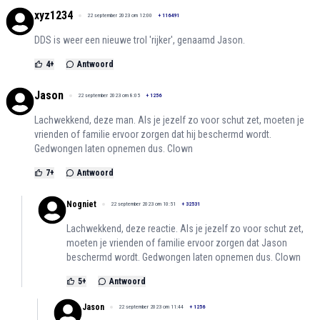
xyz1234
22 september 2023 om 12:00
+
116491
DDS is weer een nieuwe trol 'rijker', genaamd Jason.
4
+
Antwoord
Jason
22 september 2023 om 8:05
+
1256
Lachwekkend, deze man. Als je jezelf zo voor schut zet, moeten je
vrienden of familie ervoor zorgen dat hij beschermd wordt.
Gedwongen laten opnemen dus. Clown
7
+
Antwoord
Nogniet
22 september 2023 om 10:51
+
32531
Lachwekkend, deze reactie. Als je jezelf zo voor schut zet,
moeten je vrienden of familie ervoor zorgen dat Jason
beschermd wordt. Gedwongen laten opnemen dus. Clown
5
+
Antwoord
Jason
22 september 2023 om 11:44
+
1256