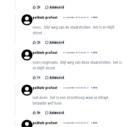
2
+
Antwoord
politiek-profeet
22 september 2023 om 00:18
+
6970
noes....blijf weg van de staatstrollen...het is en blijft
stront...
2
+
Antwoord
politiek-profeet
22 september 2023 om 00:19
+
6970
noes nogmaals...blijf weg van deze staatstrollen...het is
en blijft stront.
1
+
Antwoord
politiek-profeet
22 september 2023 om 00:21
+
6970
niet doen...het is een stronthoop waar je intrapt...
betaalde wef hoer...
0
+
Antwoord
politiek-profeet
22 september 2023 om 00:31
+
6970