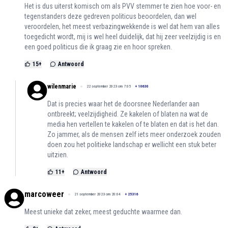
Het is dus uiterst komisch om als PVV stemmer te zien hoe voor- en
tegenstanders deze gedreven politicus beoordelen, dan wel
veroordelen, het meest verbazingwekkende is wel dat hem van alles
toegedicht wordt, mij is wel heel duidelijk, dat hij zeer veelzijdig is en
een goed politicus die ik graag zie en hoor spreken.
15
+
Antwoord
wilenmarie
22 september 2023 om 7:05
+
10630
Dat is precies waar het de doorsnee Nederlander aan
ontbreekt; veelzijdigheid. Ze kakelen of blaten na wat de
media hen vertellen te kakelen of te blaten en dat is het dan.
Zo jammer, als de mensen zelf iets meer onderzoek zouden
doen zou het politieke landschap er wellicht een stuk beter
uitzien.
11
+
Antwoord
marcoweer
21 september 2023 om 20:04
+
25316
Meest unieke dat zeker, meest geduchte waarmee dan.