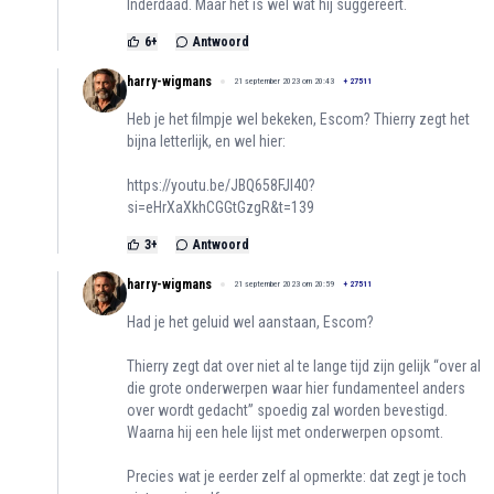
Inderdaad. Maar het is wel wat hij suggereert.
6
+
Antwoord
harry-wigmans
21 september 2023 om 20:43
+
27511
Heb je het filmpje wel bekeken, Escom? Thierry zegt het
bijna letterlijk, en wel hier:
https://youtu.be/JBQ658FJI40?
si=eHrXaXkhCGGtGzgR&t=139
3
+
Antwoord
harry-wigmans
21 september 2023 om 20:59
+
27511
Had je het geluid wel aanstaan, Escom?
Thierry zegt dat over niet al te lange tijd zijn gelijk “over al
die grote onderwerpen waar hier fundamenteel anders
over wordt gedacht” spoedig zal worden bevestigd.
Waarna hij een hele lijst met onderwerpen opsomt.
Precies wat je eerder zelf al opmerkte: dat zegt je toch