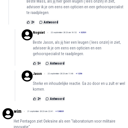
Beste Mass, als jij hier geen leugen ( lees onzin) in ziet,
adviseer ik je om eens een opticien en een gehoorspecialist
te raadplegen.
2
+
Antwoord
Nogniet
22 september 2023 om 10:52
+
32531
Beste Jason, als jij hier een leugen ( lees onzin) in ziet,
adviseer ik je om eens een opticien en een
gehoorspecialist te raadplegen.
5
+
Antwoord
Jason
22 september 2023 om 11:46
+
1256
Sterke en inhoudelijke reactie. Ga zo door en u zult er wel
komen.
2
+
Antwoord
wim
21 september 2023 om 22:41
+
138331
Het Pentagon ziet Oekraïne als een "laboratorium voor militaire
innovatie"