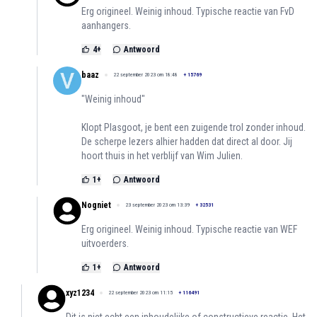
Erg origineel. Weinig inhoud. Typische reactie van FvD
aanhangers.
4
+
Antwoord
baaz
22 september 2023 om 18:48
+
15769
"Weinig inhoud"
Klopt Plasgoot, je bent een zuigende trol zonder inhoud.
De scherpe lezers alhier hadden dat direct al door. Jij
hoort thuis in het verblijf van Wim Julien.
1
+
Antwoord
Nogniet
23 september 2023 om 13:39
+
32531
Erg origineel. Weinig inhoud. Typische reactie van WEF
uitvoerders.
1
+
Antwoord
xyz1234
22 september 2023 om 11:15
+
116491