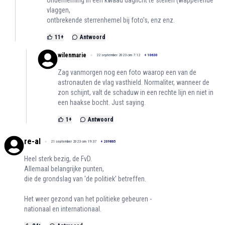
onderneming In een kwaad daglicht te stellen (wapperende
vlaggen,
ontbrekende sterrenhemel bij foto's, enz enz.
11
+
Antwoord
wilenmarie
22 september 2023 om 7:12
+
10630
Zag vanmorgen nog een foto waarop een van de
astronauten de vlag vasthield. Normaliter, wanneer de
zon schijnt, valt de schaduw in een rechte lijn en niet in
een haakse bocht. Just saying.
1
+
Antwoord
re-al
21 september 2023 om 19:37
+
209865
Heel sterk bezig, de FvD.
Allemaal belangrijke punten,
die de grondslag van 'de politiek' betreffen.
Het weer gezond van het politieke gebeuren -
nationaal en internationaal.