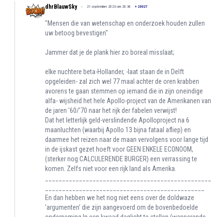
dhrBlauwSky
21 september 2023 om 20:36
+
20027
"Mensen die van wetenschap en onderzoek houden zullen
uw betoog bevestigen"
Jammer dat je de plank hier zo boreal misslaat;
elke nuchtere beta-Hollander, -laat staan de in Delft
opgeleiden- zal zich wel 77 maal achter de oren krabben
avorens te gaan stemmen op iemand die in zijn oneindige
alfa- wijsheid het hele Apollo-project van de Amerikanen van
de jaren '60/'70 naar het rijk der fabelen verwijst!
Dat het letterlijk geld-verslindende Apolloproject na 6
maanluchten (waarbij Apollo 13 bijna fataal afliep) en
daarmee het reizen naar de maan vervolgens voor lange tijd
in de ijskast gezet hoeft voor GEEN ENKELE ECONOOM,
(sterker nog CALCULERENDE BURGER) een verrassing te
komen. Zelfs niet voor een rijk land als Amerika.
_________________________________________________
_______________________________________________
En dan hebben we het nog niet eens over de doldwaze
'argumenten' die zijn aangevoerd om de bovenbedoelde