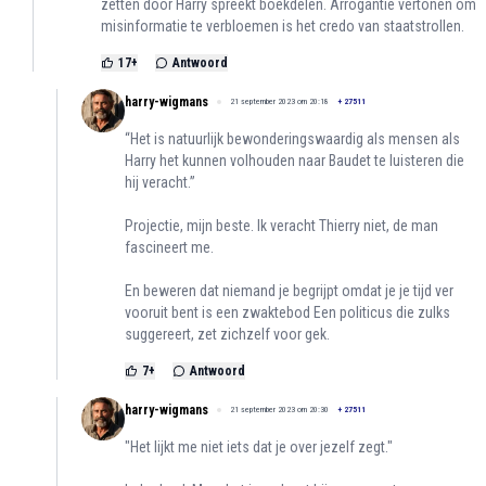
zetten door Harry spreekt boekdelen. Arrogantie vertonen om
misinformatie te verbloemen is het credo van staatstrollen.
17
+
Antwoord
harry-wigmans
21 september 2023 om 20:18
+
27511
“Het is natuurlijk bewonderingswaardig als mensen als
Harry het kunnen volhouden naar Baudet te luisteren die
hij veracht.”
Projectie, mijn beste. Ik veracht Thierry niet, de man
fascineert me.
En beweren dat niemand je begrijpt omdat je je tijd ver
vooruit bent is een zwaktebod Een politicus die zulks
suggereert, zet zichzelf voor gek.
7
+
Antwoord
harry-wigmans
21 september 2023 om 20:30
+
27511
"Het lijkt me niet iets dat je over jezelf zegt."