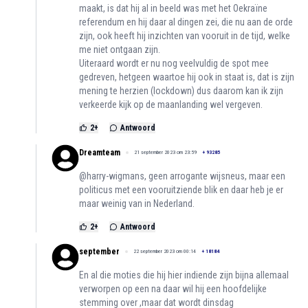
maakt, is dat hij al in beeld was met het Oekraïne
referendum en hij daar al dingen zei, die nu aan de orde
zijn, ook heeft hij inzichten van vooruit in de tijd, welke
me niet ontgaan zijn.
Uiteraard wordt er nu nog veelvuldig de spot mee
gedreven, hetgeen waartoe hij ook in staat is, dat is zijn
mening te herzien (lockdown) dus daarom kan ik zijn
verkeerde kijk op de maanlanding wel vergeven.
2
+
Antwoord
Dreamteam
21 september 2023 om 23:59
+
93285
@harry-wigmans, geen arrogante wijsneus, maar een
politicus met een vooruitziende blik en daar heb je er
maar weinig van in Nederland.
2
+
Antwoord
september
22 september 2023 om 00:14
+
18184
En al die moties die hij hier indiende zijn bijna allemaal
verworpen op een na daar wil hij een hoofdelijke
stemming over ,maar dat wordt dinsdag