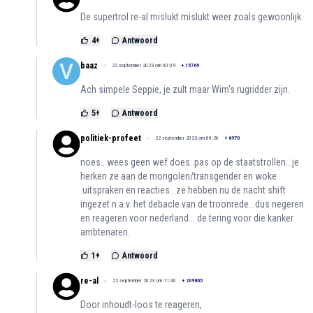
De supertrol re-al mislukt mislukt weer zoals gewoonlijk.
4
+
Antwoord
baaz
22 september 2023 om 00:09
+
15769
Ach simpele Seppie, je zult maar Wim's rugridder zijn.
5
+
Antwoord
politiek-profeet
22 september 2023 om 00:26
+
6970
noes...wees geen wef does..pas op de staatstrollen...je
herken ze aan de mongolen/transgender en woke
.uitspraken en reacties...ze hebben nu de nacht shift
ingezet n.a.v. het debacle van de troonrede...dus negeren
en reageren voor nederland... de tering voor die kanker
ambtenaren.
1
+
Antwoord
re-al
22 september 2023 om 11:40
+
209865
Door inhoudt-loos te reageren,