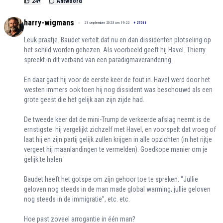
24
+
Antwoord
harry-wigmans
21 september 2023 om 19:22
+
27511
Leuk praatje. Baudet vertelt dat nu en dan dissidenten plotseling op
het schild worden gehezen. Als voorbeeld geeft hij Havel. Thierry
spreekt in dit verband van een paradigmaverandering.
En daar gaat hij voor de eerste keer de fout in. Havel werd door het
westen immers ook toen hij nog dissident was beschouwd als een
grote geest die het gelijk aan zijn zijde had.
De tweede keer dat de mini-Trump de verkeerde afslag neemt is de
ernstigste: hij vergelijkt zichzelf met Havel, en voorspelt dat vroeg of
laat hij en zijn partij gelijk zullen krijgen in alle opzichten (in het rijtje
vergeet hij maanlandingen te vermelden). Goedkope manier om je
gelijk te halen.
Baudet heeft het gotspe om zijn gehoor toe te spreken: “Jullie
geloven nog steeds in de man made global warming, jullie geloven
nog steeds in de immigratie”, etc. etc.
Hoe past zoveel arrogantie in één man?