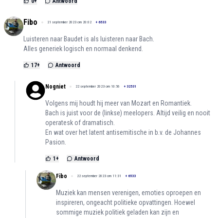
0
+
Antwoord
Fibo
21 september 2023 om 20:02
+
6533
Luisteren naar Baudet is als luisteren naar Bach.
Alles generiek logisch en normaal denkend.
17
+
Antwoord
Nogniet
22 september 2023 om 10:56
+
32531
Volgens mij houdt hij meer van Mozart en Romantiek.
Bach is juist voor de (linkse) meelopers. Altijd veilig en nooit
operatesk of dramatisch.
En wat over het latent antisemitische in b.v. de Johannes
Pasion.
1
+
Antwoord
Fibo
22 september 2023 om 11:31
+
6533
Muziek kan mensen verenigen, emoties oproepen en
inspireren, ongeacht politieke opvattingen. Hoewel
sommige muziek politiek geladen kan zijn en