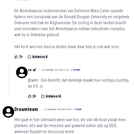
De Amerikaanse onderminister van Defensie Mara Carlin opende
tijdens een toespraak aan de Ronald Reagan University en vergeleek
Oekraïne met Irak en Afghanistan. De oorlog in deze landen bracht
veel innovaties naar het Amerikaanse militair-industriële complex,
wat nu in Oekraïne gebeurt.
Het kost wel een massa doden maar daar heb je ook wat voor.
7
+
Antwoord
re-al
22 september 2023 om 11:33
+
209865
@wim : Een bericht, dat duidelijk maakt hoe oorlogs-zuchtig
de V.S. is.
3
+
Antwoord
Dreamteam
21 september 2023 om 22:02
+
93285
Het gaat er hier uiteraard weer aan toe, als van dik hout zaagt men
planken, iets wat de meesten wel gewend zullen zijn op DDS,
wanneer Baudet ter discussie komt.