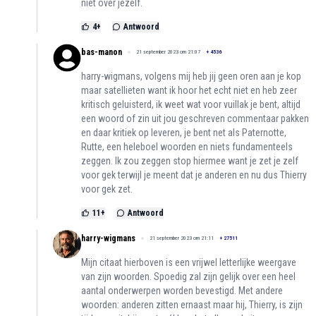
niet over jezelf.
4
+
Antwoord
bas-manon
21 september 2023 om 21:07
+
4536
harry-wigmans, volgens mij heb jij geen oren aan je kop
maar satellieten want ik hoor het echt niet en heb zeer
kritisch geluisterd, ik weet wat voor vuillak je bent, altijd
een woord of zin uit jou geschreven commentaar pakken
en daar kritiek op leveren, je bent net als Paternotte,
Rutte, een heleboel woorden en niets fundamenteels
zeggen. Ik zou zeggen stop hiermee want je zet je zelf
voor gek terwijl je meent dat je anderen en nu dus Thierry
voor gek zet.
11
+
Antwoord
harry-wigmans
21 september 2023 om 21:11
+
27511
Mijn citaat hierboven is een vrijwel letterlijke weergave
van zijn woorden. Spoedig zal zijn gelijk over een heel
aantal onderwerpen worden bevestigd. Met andere
woorden: anderen zitten ernaast maar hij, Thierry, is zijn