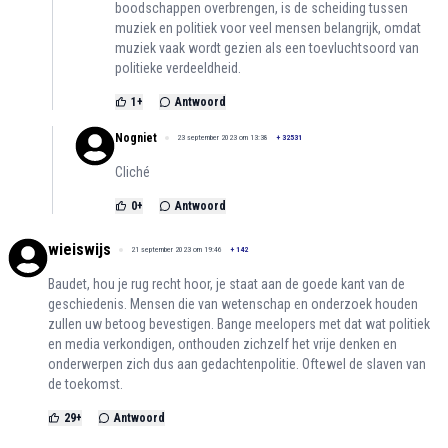
boodschappen overbrengen, is de scheiding tussen
muziek en politiek voor veel mensen belangrijk, omdat
muziek vaak wordt gezien als een toevluchtsoord van
politieke verdeeldheid.
1
+
Antwoord
Nogniet
23 september 2023 om 13:38
+
32531
Cliché
0
+
Antwoord
wieiswijs
21 september 2023 om 19:46
+
142
Baudet, hou je rug recht hoor, je staat aan de goede kant van de
geschiedenis. Mensen die van wetenschap en onderzoek houden
zullen uw betoog bevestigen. Bange meelopers met dat wat politiek
en media verkondigen, onthouden zichzelf het vrije denken en
onderwerpen zich dus aan gedachtenpolitie. Oftewel de slaven van
de toekomst.
29
+
Antwoord