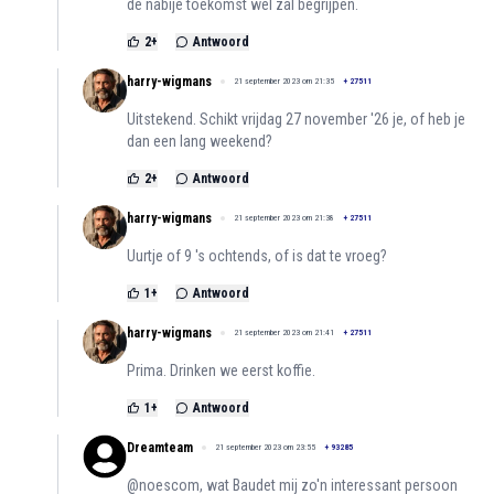
de nabije toekomst wél zal begrijpen.
2
+
Antwoord
harry-wigmans
21 september 2023 om 21:35
+
27511
Uitstekend. Schikt vrijdag 27 november '26 je, of heb je
dan een lang weekend?
2
+
Antwoord
harry-wigmans
21 september 2023 om 21:38
+
27511
Uurtje of 9 's ochtends, of is dat te vroeg?
1
+
Antwoord
harry-wigmans
21 september 2023 om 21:41
+
27511
Prima. Drinken we eerst koffie.
1
+
Antwoord
Dreamteam
21 september 2023 om 23:55
+
93285
@noescom, wat Baudet mij zo'n interessant persoon