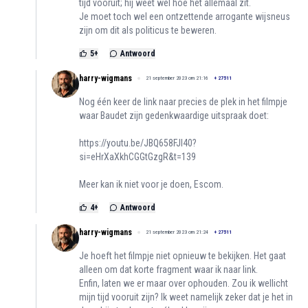
tijd vooruit; hij weet wél hoe het allemaal zit.
Je moet toch wel een ontzettende arrogante wijsneus
zijn om dit als politicus te beweren.
5
+
Antwoord
harry-wigmans
21 september 2023 om 21:16
+
27511
Nog één keer de link naar precies de plek in het filmpje
waar Baudet zijn gedenkwaardige uitspraak doet:
https://youtu.be/JBQ658FJI40?
si=eHrXaXkhCGGtGzgR&t=139
Meer kan ik niet voor je doen, Escom.
4
+
Antwoord
harry-wigmans
21 september 2023 om 21:24
+
27511
Je hoeft het filmpje niet opnieuw te bekijken. Het gaat
alleen om dat korte fragment waar ik naar link.
Enfin, laten we er maar over ophouden. Zou ik wellicht
mijn tijd vooruit zijn? Ik weet namelijk zeker dat je het in