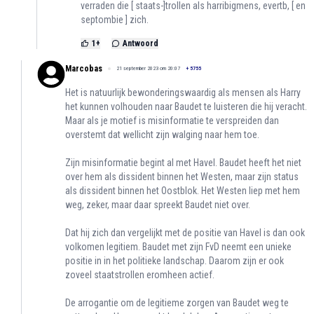
verraden die [ staats-]trollen als harribigmens, evertb, [ en
septombie ] zich.
1
+
Antwoord
Marcobas
21 september 2023 om 20:07
+
5755
Het is natuurlijk bewonderingswaardig als mensen als Harry
het kunnen volhouden naar Baudet te luisteren die hij veracht.
Maar als je motief is misinformatie te verspreiden dan
overstemt dat wellicht zijn walging naar hem toe.
Zijn misinformatie begint al met Havel. Baudet heeft het niet
over hem als dissident binnen het Westen, maar zijn status
als dissident binnen het Oostblok. Het Westen liep met hem
weg, zeker, maar daar spreekt Baudet niet over.
Dat hij zich dan vergelijkt met de positie van Havel is dan ook
volkomen legitiem. Baudet met zijn FvD neemt een unieke
positie in in het politieke landschap. Daarom zijn er ook
zoveel staatstrollen eromheen actief.
De arrogantie om de legitieme zorgen van Baudet weg te