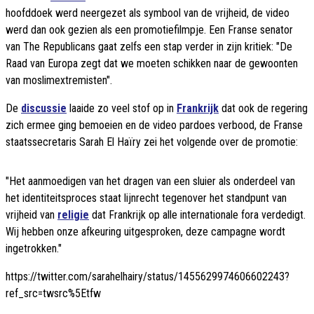
hoofddoek werd neergezet als symbool van de vrijheid, de video
werd dan ook gezien als een promotiefilmpje.
Een Franse senator
van The Republicans gaat zelfs een stap verder in zijn kritiek: "De
Raad van Europa zegt dat we moeten schikken naar de gewoonten
van moslimextremisten".
De
discussie
laaide zo veel stof op in
Frankrijk
dat ook de regering
zich ermee ging bemoeien en de video pardoes verbood, de Franse
staatssecretaris Sarah El Haïry zei het volgende over de promotie:
"Het aanmoedigen van het dragen van een sluier als onderdeel van
het identiteitsproces staat lijnrecht tegenover het standpunt van
vrijheid van
religie
dat Frankrijk op alle internationale fora verdedigt.
Wij hebben onze afkeuring uitgesproken, deze campagne wordt
ingetrokken."
https://twitter.com/sarahelhairy/status/1455629974606602243?
ref_src=twsrc%5Etfw