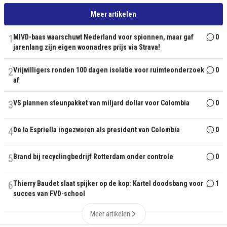
Meer artikelen
1
MIVD-baas waarschuwt Nederland voor spionnen, maar gaf
0
jarenlang zijn eigen woonadres prijs via Strava!
2
Vrijwilligers ronden 100 dagen isolatie voor ruimteonderzoek
0
af
3
VS plannen steunpakket van miljard dollar voor Colombia
0
4
De la Espriella ingezworen als president van Colombia
0
5
Brand bij recyclingbedrijf Rotterdam onder controle
0
6
Thierry Baudet slaat spijker op de kop: Kartel doodsbang voor
1
succes van FVD-school
Meer artikelen