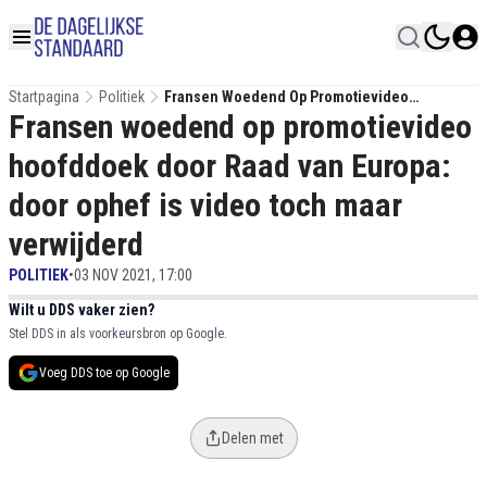
Startpagina
Politiek
Fransen Woedend Op Promotievideo
Fransen woedend op promotievideo
Hoofddoek Door Raad Van Europa: Door Ophef
Is Video Toch Maar Verwijderd
hoofddoek door Raad van Europa:
door ophef is video toch maar
verwijderd
POLITIEK
•
03 NOV 2021, 17:00
Wilt u DDS vaker zien?
Stel DDS in als voorkeursbron op Google.
Voeg DDS toe op Google
Delen met