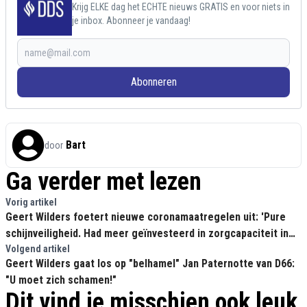
Krijg ELKE dag het ECHTE nieuws GRATIS en voor niets in
je inbox. Abonneer je vandaag!
Abonneren
Bart
door
Ga verder met lezen
Vorig artikel
Geert Wilders foetert nieuwe coronamaatregelen uit: 'Pure
schijnveiligheid. Had meer geïnvesteerd in zorgcapaciteit in
plaats van in asielzoekers!'
Volgend artikel
Geert Wilders gaat los op "belhamel" Jan Paternotte van D66:
"U moet zich schamen!"
Dit vind je misschien ook leuk