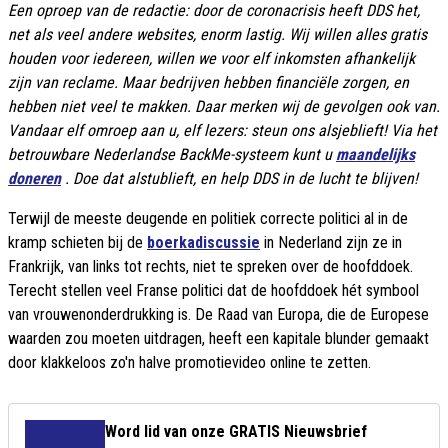
Een oproep van de redactie: door de coronacrisis heeft DDS het,
net als veel andere websites, enorm lastig.
Wij willen alles gratis
houden voor iedereen, willen we voor elf inkomsten afhankelijk
zijn van reclame.
Maar bedrijven hebben financiële zorgen, en
hebben niet veel te makken.
Daar merken wij de gevolgen ook van.
Vandaar elf omroep aan u, elf lezers: steun ons alsjeblieft!
Via het
betrouwbare Nederlandse BackMe-systeem kunt u
maandelijks
doneren
.
Doe dat alstublieft, en help DDS in de lucht te blijven!
Terwijl de meeste deugende en politiek correcte politici al in de
kramp schieten bij de
boerkadiscussie
in Nederland zijn ze in
Frankrijk, van links tot rechts, niet te spreken over de hoofddoek.
Terecht stellen veel Franse politici dat de hoofddoek hét symbool
van vrouwenonderdrukking is.
De Raad van Europa, die de Europese
waarden zou moeten uitdragen, heeft een kapitale blunder gemaakt
door klakkeloos zo'n halve promotievideo online te zetten.
Word lid van onze GRATIS Nieuwsbrief