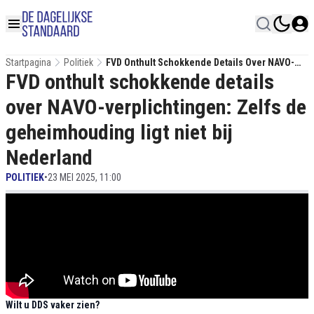
Startpagina
Politiek
FVD Onthult Schokkende Details Over NAVO-
FVD onthult schokkende details
Verplichtingen: Zelfs De Geheimhouding Ligt
Niet Bij Nederland
over NAVO-verplichtingen: Zelfs de
geheimhouding ligt niet bij
Nederland
POLITIEK
•
23 MEI 2025, 11:00
Wilt u DDS vaker zien?