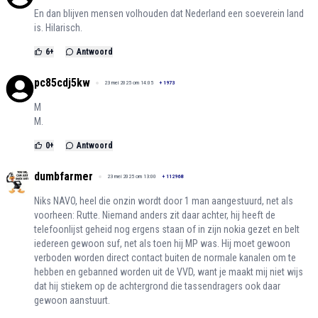
En dan blijven mensen volhouden dat Nederland een soeverein land
is. Hilarisch.
6
+
Antwoord
pc85cdj5kw
23 mei 2025 om 14:05
+
1973
M
M.
0
+
Antwoord
dumbfarmer
23 mei 2025 om 13:00
+
112968
Niks NAVO, heel die onzin wordt door 1 man aangestuurd, net als
voorheen: Rutte. Niemand anders zit daar achter, hij heeft de
telefoonlijst geheid nog ergens staan of in zijn nokia gezet en belt
iedereen gewoon suf, net als toen hij MP was. Hij moet gewoon
verboden worden direct contact buiten de normale kanalen om te
hebben en gebanned worden uit de VVD, want je maakt mij niet wijs
dat hij stiekem op de achtergrond die tassendragers ook daar
gewoon aanstuurt.