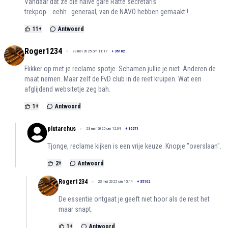
Vandaar dat ze die halve gare Ratte secretaris
trekpop....eehh...generaal, van de NAVO hebben gemaakt !
11
+
Antwoord
Roger1234
23 mei 2025 om 11:17
+
35102
Flikker op met je reclame spotje. Schamen jullie je niet. Anderen de
maat nemen. Maar zelf de FvD club in de reet kruipen. Wat een
afglijdend websitetje zeg bah.
1
+
Antwoord
plutarchus
23 mei 2025 om 12:09
+
10271
Tjonge, reclame kijken is een vrije keuze. Knopje "overslaan".
2
+
Antwoord
Roger1234
23 mei 2025 om 15:14
+
35102
De essentie ontgaat je geeft niet hoor als de rest het
maar snapt.
1
+
Antwoord