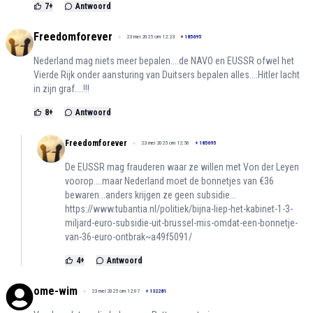
7
+
Antwoord
Freedomforever
23 mei 2025 om 12:23
+
185695
Nederland mag niets meer bepalen....de NAVO en EUSSR ofwel het
Vierde Rijk onder aansturing van Duitsers bepalen alles....Hitler lacht
in zijn graf....!!!
8
+
Antwoord
Freedomforever
23 mei 2025 om 12:56
+
185695
De EUSSR mag frauderen waar ze willen met Von der Leyen
voorop....maar Nederland moet de bonnetjes van €36
bewaren...anders krijgen ze geen subsidie...
https://www.tubantia.nl/politiek/bijna-liep-het-kabinet-1-3-
miljard-euro-subsidie-uit-brussel-mis-omdat-een-bonnetje-
van-36-euro-ontbrak~a49f5091/
4
+
Antwoord
ome-wim
23 mei 2025 om 12:07
+
132281