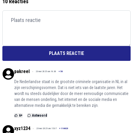
10 Reacties
PLAATS REACTIE
pakreel
23 mei 2025 om 16:30
+
50
De Nederlandse staat is de grootste criminele organisatie in NL in al
zijn verschijningsvormen. Dat is niet iets van de laatste jaren. Het
wordt nu steeds duidelijker door de meer eenvoudige communicatie
van de mensen onderling, het internet en de sociale media en
alternatieve media die gemakkelijk te bereiken zijn.
6
+
Antwoord
xyz1234
23 mei 2025 om 15:07
+
116620