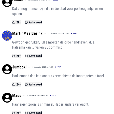
Dat er nog mensen zijn die in die stad voor politieagentje willen
spelen.
21
+
Antwoord
MartinMaalderink
18 december 2025 om 9:12
+
9007
Gewoon gebruiken, jullie moeten de orde handhaven, dus.
Halsema kan .....vallen GL commist
21
+
Antwoord
Jumboxl
18 december 2025 om 9:07
+
1797
Had iemand dan iets anders verwachtvan de incompetente troel.
24
+
Antwoord
Mass
18 december 2025 om 9:05
+
59131
Haar eigen zoon is crimineel. Had je anders verwacht.
26
+
Antwoord