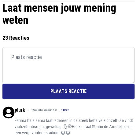
Laat mensen jouw mening
weten
23 Reacties
PLAATS REACTIE
plurk
19 december 2025 om 7:57
+
149439
Fatima halalsema laat iedereen in de steek behalve zichzelf. Ze vindt
zichzelf absoluut geweldig. 👌🤭Het kalifaat🕌 aan de Amstel is al in
een vergevorderd stadium 😂😂