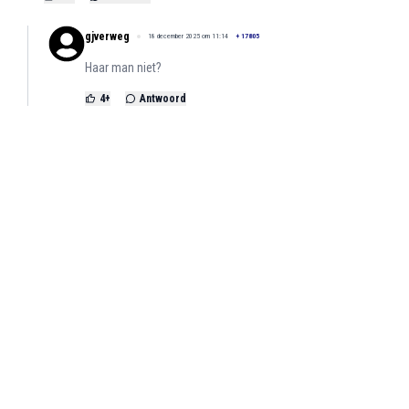
gjverweg
18 december 2025 om 11:14
+
17805
Haar man niet?
4
+
Antwoord