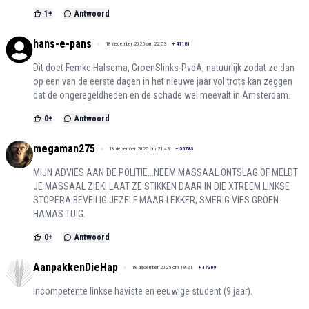
1
+
Antwoord
hans-e-pans
18 december 2025 om 22:53
+
41181
Dit doet Femke Halsema, GroenSlinks-PvdA, natuurlijk zodat ze dan
op een van de eerste dagen in het nieuwe jaar vol trots kan zeggen
dat de ongeregeldheden en de schade wel meevalt in Amsterdam.
0
+
Antwoord
megaman275
18 december 2025 om 21:43
+
55783
MIJN ADVIES AAN DE POLITIE...NEEM MASSAAL ONTSLAG OF MELDT
JE MASSAAL ZIEK! LAAT ZE STIKKEN DAAR IN DIE XTREEM LINKSE
STOPERA.BEVEILIG JEZELF MAAR LEKKER, SMERIG VIES GROEN
HAMAS TUIG.
0
+
Antwoord
AanpakkenDieHap
18 december 2025 om 19:21
+
17309
Incompetente linkse haviste en eeuwige student (9 jaar).