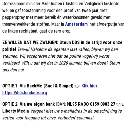
Demissionair minister Van Oosten (Justitie en Veiligheid) luisterde
wél en gaf toestemming voor een proef van twee jaar met
pepperspray met meer bereik én waterkanonnen gevuld met
traanverwekkende stoffen. Maar in
Amsterdam
, het afvoerputje van
de linkse rechtstaat, gaat de rem erop.
ZE WILLEN DAT WE ZWIJGEN: Steun DDS in de strijd voor onze
politie!
Terwijl Halsema de agenten laat vallen, blijven wij hen
steunen. Wij accepteren niet dat de politie vogelvrij wordt
verklaard. Wilt u dat wij dat in 2026 kunnen blijven doen? Steun
ons dan nu!
OPTIE 1: Via BackMe (Snel & Simpel)
👉
Klik hier:
https://dds.backme.org
OPTIE 2: Via uw eigen bank
IBAN:
NL95 RABO 0159 0983 27
t.n.v.
Liberty Media
Vergeet niet uw e-mailadres in de omschrijving te
zetten voor toegang tot onze 'verboden' columns!