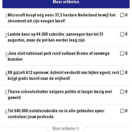
Meer artikelen
1
Microsoft koopt nóg eens 37,5 hectare Nederland terwijl het
0
stroomnet uit zijn voegen barst!
2
Laatste kans op €4.000 subsidie: aanvragen kan tot 31
0
augustus, maar de pot kan eerder leeg zijn
3
Java sluit nationaal park rond vulkaan Bromo af vanwege
0
branden
4
XR gijzelt A12 opnieuw: Activist verdacht van bijten agent, rest
8
krijgt gratis busrit naar de vrijheid!
5
Thaise schoolschutter volgens politie al langer bezig met
0
geweld
6
Tot €40.000 isolatiesubsidie nu in alle gebieden open:
0
controleer jouw postcode
Meer artikelen