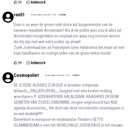
1
+
Antwoord
ron51
18 december 2025 om 17:29
+
32248
Daar is ze weer de groen rode idiote kut burgemeester van de
bananen republiek Amsterdam! Als ik de politie was zou ik alles uit
Amsterdam terugtrekken en verplaatsen waar nog mensen wonen
die blij zijn met wat extra politie op straat!
Zoek Jodenhaatster en Palestijnen lover Halalsema het maar uit met
haar handhavers en overige leden van de groen linkse horde!
1
+
Antwoord
Cosmopoliet
18 december 2025 om 11:51
+
55312
DE STOERE AUSSIES ZIJN DUS in broeken schijtende
lafaards,,,,PALLIEPIJPERS,,,, buigend met vele konten richting
woestijners !!! JODENHATENDE HALALSEMA, KAAGHEKS EN DENK
GENIETEN VAN ZOVEEL ERKENNING, mogen ongestoord hun NSB
agenda doorvoeren,,, Het doel van deze terroritische smeerlappen is
nu wel duidelijk!!!!!
Binnenkort in europese en nederlandse Theaters GETTO
ISLAMMERDAM is een feit WERELDWIJD JUDEN RAUS is het nieuwe