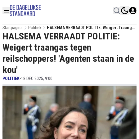
Startpagina
Politiek
HALSEMA VERRAADT POLITIE: Weigert Traangas
HALSEMA VERRAADT POLITIE:
Tegen Reilschoppers! 'Agenten Staan In De
Kou'
Weigert traangas tegen
reilschoppers! 'Agenten staan in de
kou'
POLITIEK
•
18 DEC 2025, 9:00