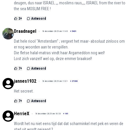
deugen, dus naar ISRAEL ,,, moslims raus,,,, ISRAEL from the river to
the sea MOSLIM FREE !
3
+
Antwoord
Draadnagel
18 december 2025 om 11:43
+
5431
Dat hele riool "Amsterdam" ; vergeet het maar- absoluut zinloos om
er nog woorden aan te verspillen.
Die fletse halal-matras vindt haar Argameddon nog wel!
Lost zich vanzelf wel op, deze emmer braaksel!
7
+
Antwoord
jannes1932
18 december 2025 om 11:01
+
27200
Het secreet.
7
+
Antwoord
HerrieX
18 december 2025 om 10:53
+
161
Wordt het nu niet eens tijd dat dat scharminkel met pek en veren de
stad uit wordt gejaagd ?