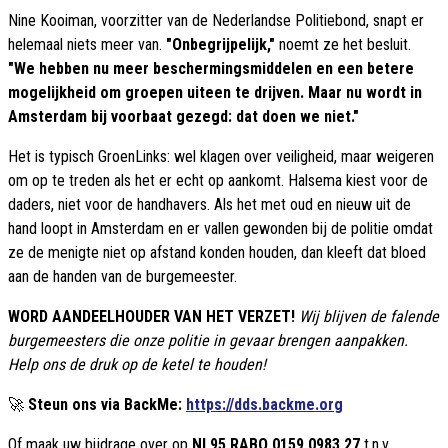
Nine Kooiman, voorzitter van de Nederlandse Politiebond, snapt er
helemaal niets meer van.
"Onbegrijpelijk,"
noemt ze het besluit.
"We hebben nu meer beschermingsmiddelen en een betere
mogelijkheid om groepen uiteen te drijven. Maar nu wordt in
Amsterdam bij voorbaat gezegd: dat doen we niet."
Het is typisch GroenLinks: wel klagen over veiligheid, maar weigeren
om op te treden als het er echt op aankomt. Halsema kiest voor de
daders, niet voor de handhavers. Als het met oud en nieuw uit de
hand loopt in Amsterdam en er vallen gewonden bij de politie omdat
ze de menigte niet op afstand konden houden, dan kleeft dat bloed
aan de handen van de burgemeester.
WORD AANDEELHOUDER VAN HET VERZET!
Wij blijven de falende
burgemeesters die onze politie in gevaar brengen aanpakken.
Help ons de druk op de ketel te houden!
🚀
Steun ons via BackMe:
https://dds.backme.org
Of maak uw bijdrage over op
NL95 RABO 0159 0983 27
t.n.v.