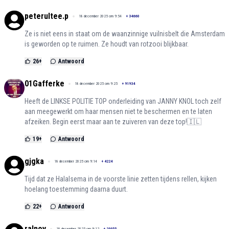
peterultee.p
18 december 2025 om 9:54
+
34660
Ze is niet eens in staat om de waanzinnige vuilnisbelt die Amsterdam
is geworden op te ruimen. Ze houdt van rotzooi blijkbaar.
26
+
Antwoord
01Gafferke
18 december 2025 om 9:25
+
91934
Heeft de LINKSE POLITIE TOP onderleiding van JANNY KNOL toch zelf
aan meegewerkt om haar mensen niet te beschermen en te laten
afzeiken. Begin eerst maar aan te zuiveren van deze top!🇮🇱
19
+
Antwoord
gjgka
18 december 2025 om 9:14
+
4224
Tijd dat ze Halalsema in de voorste linie zetten tijdens rellen, kijken
hoelang toestemming daarna duurt.
22
+
Antwoord
ralnov
18 december 2025 om 9:12
+
20055