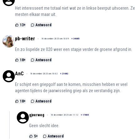
Het interesseert me totaal niet wat ze in linkse beerput uitvoeren. Ze
mesten elkaar maar uit.
13
+
Antwoord
pb-writer
18 december 2025 om 10:09
+
34685
En zo lispelde ze 020 weer een stapje verder de groene afgrond in.
18
+
Antwoord
AnC
18 december 2025 om 10:02
+
21682
Er schijnt een griepgolf aan te komen, misschien hebben er veel
agenten tijdens de jaarwisseling griep als ze verstandig zijn.
18
+
Antwoord
gjverweg
18 december 2025 om 11:12
+
17805
Geen slecht idee.
5
+
Antwoord