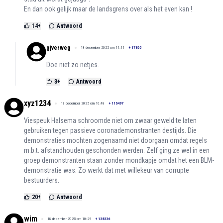
En dan ook gelijk maar de landsgrens over als het even kan !
14
+
Antwoord
gjverweg
18 december 2025 om 11:11
+
17805
Doe niet zo netjes.
3
+
Antwoord
xyz1234
18 december 2025 om 10:48
+
116497
Viespeuk Halsema schroomde niet om zwaar geweld te laten
gebruiken tegen passieve coronademonstranten destijds. Die
demonstraties mochten zogenaamd niet doorgaan omdat regels
m.b.t. afstandhouden geschonden werden. Zelf ging ze wel in een
groep demonstranten staan zonder mondkapje omdat het een BLM-
demonstratie was. Zo werkt dat met willekeur van corrupte
bestuurders.
20
+
Antwoord
wim
18 december 2025 om 10:29
+
138336