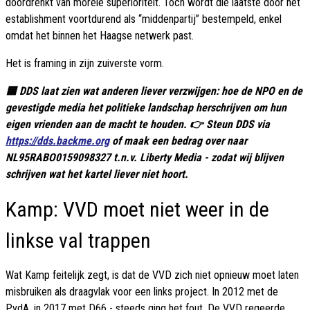
doordrenkt van morele superioriteit. Toch wordt die laatste door het
establishment voortdurend als “middenpartij” bestempeld, enkel
omdat het binnen het Haagse netwerk past.
Het is framing in zijn zuiverste vorm.
🟦 DDS laat zien wat anderen liever verzwijgen: hoe de NPO en de
gevestigde media het politieke landschap herschrijven om hun
eigen vrienden aan de macht te houden. 👉 Steun DDS via
https://dds.backme.org
of maak een bedrag over naar
NL95RABO0159098327 t.n.v. Liberty Media - zodat wij blijven
schrijven wat het kartel liever niet hoort.
Kamp: VVD moet niet weer in de
linkse val trappen
Wat Kamp feitelijk zegt, is dat de VVD zich niet opnieuw moet laten
misbruiken als draagvlak voor een links project. In 2012 met de
PvdA, in 2017 met D66 - steeds ging het fout. De VVD regeerde,