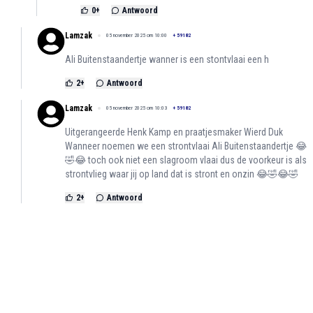
0
+
Antwoord
Lamzak
05 november 2025 om 10:00
+
59182
Ali Buitenstaandertje wanner is een stontvlaai een h
2
+
Antwoord
Lamzak
05 november 2025 om 10:03
+
59182
Uitgerangeerde Henk Kamp en praatjesmaker Wierd Duk
Wanneer noemen we een strontvlaai Ali Buitenstaandertje 😂
🤣😂 toch ook niet een slagroom vlaai dus de voorkeur is als
strontvlieg waar jij op land dat is stront en onzin 😂🤣😂🤣
2
+
Antwoord