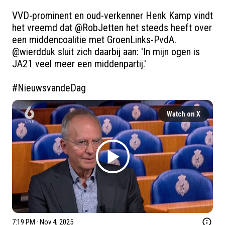
VVD-prominent en oud-verkenner Henk Kamp vindt 
het vreemd dat 
@RobJetten
 het steeds heeft over 
een middencoalitie met GroenLinks-PvdA. 
@wierdduk
 sluit zich daarbij aan: 'In mijn ogen is 
JA21 veel meer een middenpartij.'

#NieuwsvandeDag
Watch on X
7:19 PM · Nov 4, 2025