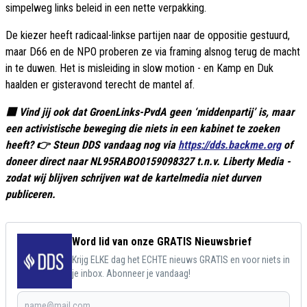
simpelweg links beleid in een nette verpakking.
De kiezer heeft radicaal-linkse partijen naar de oppositie gestuurd,
maar D66 en de NPO proberen ze via framing alsnog terug de macht
in te duwen. Het is misleiding in slow motion - en Kamp en Duk
haalden er gisteravond terecht de mantel af.
🟥 Vind jij ook dat GroenLinks-PvdA geen ‘middenpartij’ is, maar
een activistische beweging die niets in een kabinet te zoeken
heeft? 👉 Steun DDS vandaag nog via
https://dds.backme.org
of
doneer direct naar NL95RABO0159098327 t.n.v. Liberty Media -
zodat wij blijven schrijven wat de kartelmedia niet durven
publiceren.
Word lid van onze GRATIS Nieuwsbrief
Krijg ELKE dag het ECHTE nieuws GRATIS en voor niets in
je inbox. Abonneer je vandaag!