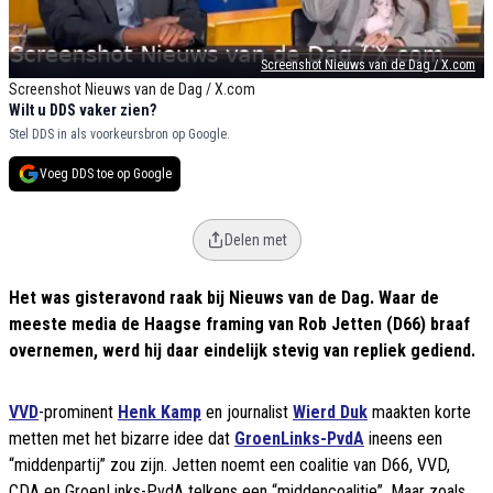
Screenshot Nieuws van de Dag / X.com
Screenshot Nieuws van de Dag / X.com
Wilt u DDS vaker zien?
Stel DDS in als voorkeursbron op Google.
Voeg DDS toe op Google
Delen met
Het was gisteravond raak bij Nieuws van de Dag. Waar de
meeste media de Haagse framing van Rob Jetten (D66) braaf
overnemen, werd hij daar eindelijk stevig van repliek gediend.
VVD
-prominent
Henk Kamp
en journalist
Wierd Duk
maakten korte
metten met het bizarre idee dat
GroenLinks-PvdA
ineens een
“middenpartij” zou zijn. Jetten noemt een coalitie van D66, VVD,
CDA en GroenLinks-PvdA telkens een “middencoalitie”. Maar zoals