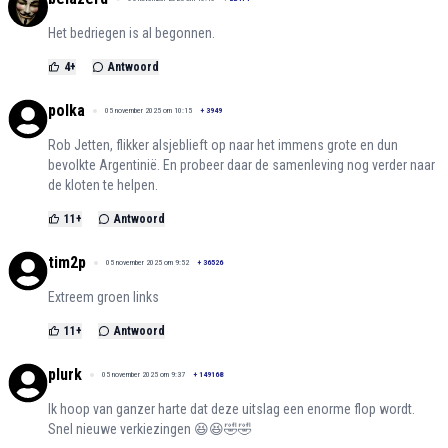
Het bedriegen is al begonnen.
4
+
Antwoord
polka
05 november 2025 om 10:15
+
3949
Rob Jetten, flikker alsjeblieft op naar het immens grote en dun
bevolkte Argentinië. En probeer daar de samenleving nog verder naar
de kloten te helpen.
11
+
Antwoord
tim2p
05 november 2025 om 9:52
+
36526
Extreem groen links
11
+
Antwoord
plurk
05 november 2025 om 9:37
+
149168
Ik hoop van ganzer harte dat deze uitslag een enorme flop wordt.
Snel nieuwe verkiezingen 😆😆🤣🤣