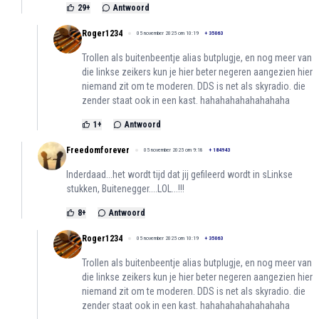
29
+
Antwoord
Roger1234
05 november 2025 om 10:19
+
35063
Trollen als buitenbeentje alias butplugje, en nog meer van
die linkse zeikers kun je hier beter negeren aangezien hier
niemand zit om te moderen. DDS is net als skyradio. die
zender staat ook in een kast. hahahahahahahahaha
1
+
Antwoord
Freedomforever
05 november 2025 om 9:18
+
184943
Inderdaad...het wordt tijd dat jij gefileerd wordt in sLinkse
stukken, Buitenegger....LOL...!!!
8
+
Antwoord
Roger1234
05 november 2025 om 10:19
+
35063
Trollen als buitenbeentje alias butplugje, en nog meer van
die linkse zeikers kun je hier beter negeren aangezien hier
niemand zit om te moderen. DDS is net als skyradio. die
zender staat ook in een kast. hahahahahahahahaha