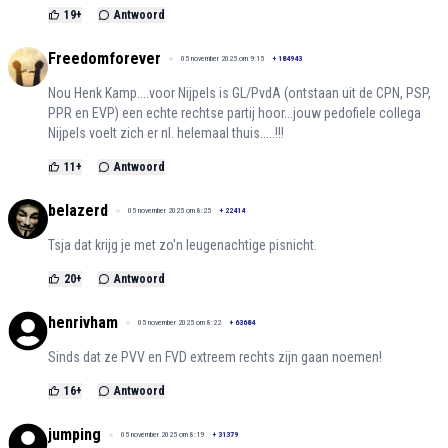
19
+
Antwoord
Freedomforever
05 november 2025 om 9:15
+
184943
Nou Henk Kamp....voor Nijpels is GL/PvdA (ontstaan uit de CPN, PSP,
PPR en EVP) een echte rechtse partij hoor...jouw pedofiele collega
Nijpels voelt zich er nl. helemaal thuis.....!!!
11
+
Antwoord
belazerd
05 november 2025 om 8:25
+
22414
Tsja dat krijg je met zo'n leugenachtige pisnicht.
20
+
Antwoord
henrivham
05 november 2025 om 8:22
+
63684
Sinds dat ze PVV en FVD extreem rechts zijn gaan noemen!
16
+
Antwoord
jumping
05 november 2025 om 8:19
+
31379