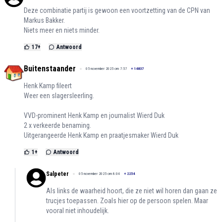
Deze combinatie partij is gewoon een voortzetting van de CPN van
Markus Bakker.
Niets meer en niets minder.
17
+
Antwoord
Buitenstaander
05 november 2025 om 7:57
+
14837
Henk Kamp fileert
Weer een slagersleerling.
VVD-prominent Henk Kamp en journalist Wierd Duk
2 x verkeerde benaming.
Uitgerangeerde Henk Kamp en praatjesmaker Wierd Duk
1
+
Antwoord
Salpeter
05 november 2025 om 8:04
+
2254
Als links de waarheid hoort, die ze niet wil horen dan gaan ze
trucjes toepassen. Zoals hier op de persoon spelen. Maar
vooral niet inhoudelijk.