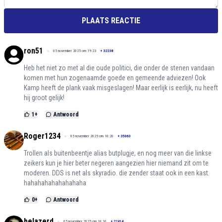
PLAATS REACTIE
ron51
05 november 2025 om 19:23
+
32238
Heb het niet zo met al die oude politici, die onder de stenen vandaan
komen met hun zogenaamde goede en gemeende adviezen! Ook
Kamp heeft de plank vaak misgeslagen! Maar eerlijk is eerlijk, nu heeft
hij groot gelijk!
1
+
Antwoord
Roger1234
05 november 2025 om 10:20
+
35063
Trollen als buitenbeentje alias butplugje, en nog meer van die linkse
zeikers kun je hier beter negeren aangezien hier niemand zit om te
moderen. DDS is net als skyradio. die zender staat ook in een kast.
hahahahahahahahaha
0
+
Antwoord
belazerd
05 november 2025 om 10:16
+
22414