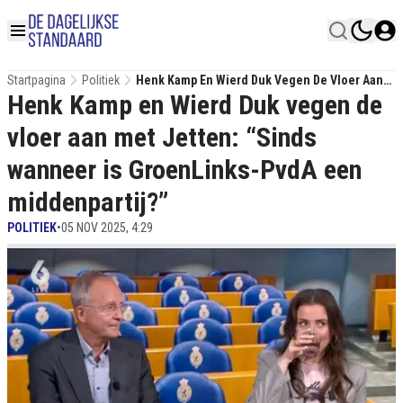
Startpagina
Politiek
Henk Kamp En Wierd Duk Vegen De Vloer Aan
Henk Kamp en Wierd Duk vegen de
Met Jetten: “Sinds Wanneer Is GroenLinks-
PvdA Een Middenpartij?”
vloer aan met Jetten: “Sinds
wanneer is GroenLinks-PvdA een
middenpartij?”
POLITIEK
•
05 NOV 2025, 4:29