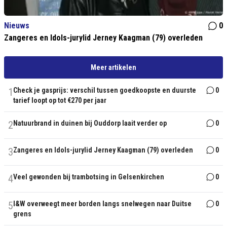
Nieuws
0
Zangeres en Idols-jurylid Jerney Kaagman (79) overleden
Meer artikelen
1
Check je gasprijs: verschil tussen goedkoopste en duurste
0
tarief loopt op tot €270 per jaar
2
Natuurbrand in duinen bij Ouddorp laait verder op
0
3
Zangeres en Idols-jurylid Jerney Kaagman (79) overleden
0
4
Veel gewonden bij trambotsing in Gelsenkirchen
0
5
I&W overweegt meer borden langs snelwegen naar Duitse
0
grens