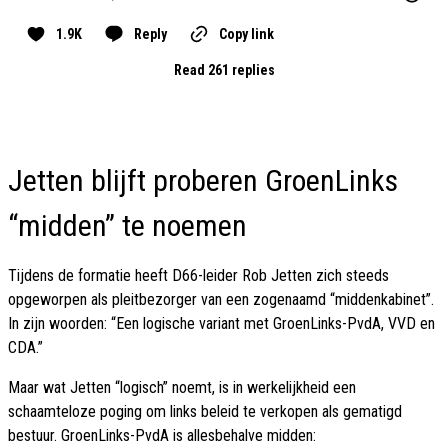
1.9K
Reply
Copy link
Read 261 replies
Jetten blijft proberen GroenLinks
“midden” te noemen
Tijdens de formatie heeft D66-leider Rob Jetten zich steeds
opgeworpen als pleitbezorger van een zogenaamd “middenkabinet”.
In zijn woorden: “Een logische variant met GroenLinks-PvdA, VVD en
CDA.”
Maar wat Jetten “logisch” noemt, is in werkelijkheid een
schaamteloze poging om links beleid te verkopen als gematigd
bestuur. GroenLinks-PvdA is allesbehalve midden: