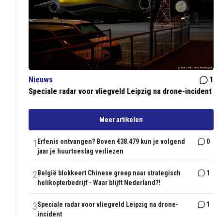
Nieuws
1
Speciale radar voor vliegveld Leipzig na drone-incident
Meer artikelen
1
Erfenis ontvangen? Boven €38.479 kun je volgend
0
jaar je huurtoeslag verliezen
2
België blokkeert Chinese greep naar strategisch
1
helikopterbedrijf - Waar blijft Nederland?!
3
Speciale radar voor vliegveld Leipzig na drone-
1
incident