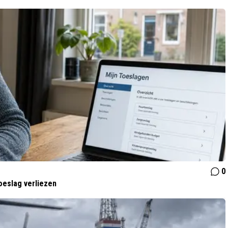
0
oeslag verliezen