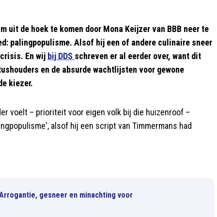
im uit de hoek te komen door Mona Keijzer van BBB neer te
ed: palingpopulisme. Alsof hij een of andere culinaire sneer
crisis. En wij
bij DDS
schreven er al eerder over, want dit
atushouders en de absurde wachtlijsten voor gewone
de kiezer.
er voelt – prioriteit voor eigen volk bij die huizenroof –
lingpopulisme', alsof hij een script van Timmermans had
: “Arrogantie, gesneer en minachting voor