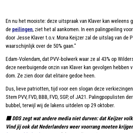
En nu het mooiste: deze uitspraak van Klaver kan weleens
de
peilingen
, ziet het al aankomen. In een palingpeiling voo
door Jesse Klaver t.o.v. Mona Keijzer zal de uitslag van 
waarschijnlijk over de 50% gaan."
Edam-Volendam, dat PVV-bolwerk waar ze al 43% op Wilders 
deze neerbuigende onzin van Klaver kan gevolgen hebben voo
dom. Ze zien door dat elitaire gedoe heen.
Dus, lieve patriotten, tijd voor een slogan deze verkiezingen:
Stem PVV, FVD, BBB, FVD, SGP, of JA21. Palingpopulisten der
bubbel, terwijl wij de lakens uitdelen op 29 oktober.
🟥 DDS zegt wat andere media niet durven: dat Keijzer volk
Vind jij ook dat Nederlanders weer voorrang moeten krijge