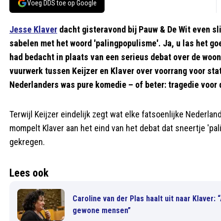
Voeg DDS toe op Google
Jesse Klaver
dacht gisteravond bij Pauw & De Wit even sl
sabelen met het woord 'palingpopulisme'. Ja, u las het go
had bedacht in plaats van een serieus debat over de woon
vuurwerk tussen Keijzer en Klaver over voorrang voor st
Nederlanders was pure komedie – of beter: tragedie voor 
Terwijl Keijzer eindelijk zegt wat elke fatsoenlijke Nederland
mompelt Klaver aan het eind van het debat dat sneertje 'pa
gekregen.
Lees ook
Caroline van der Plas haalt uit naar Klaver
gewone mensen”