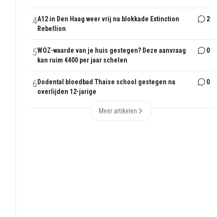
4
A12 in Den Haag weer vrij na blokkade Extinction
2
Rebellion
5
WOZ-waarde van je huis gestegen? Deze aanvraag
0
kan ruim €400 per jaar schelen
6
Dodental bloedbad Thaise school gestegen na
0
overlijden 12-jarige
Meer artikelen