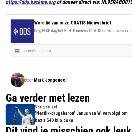
https://dds.backme.org
of doneer direct via: NL95RABO015
Word lid van onze GRATIS Nieuwsbrief
Krijg ELKE dag het ECHTE nieuws GRATIS en voor niets in j
Mark Jongeneel
door
Ga verder met lezen
Vorig artikel
'Netflix-drugsbaron' Janus van W. vervolgd om
bezit 540 kilo coke
Dit vind je misschien ook leuk