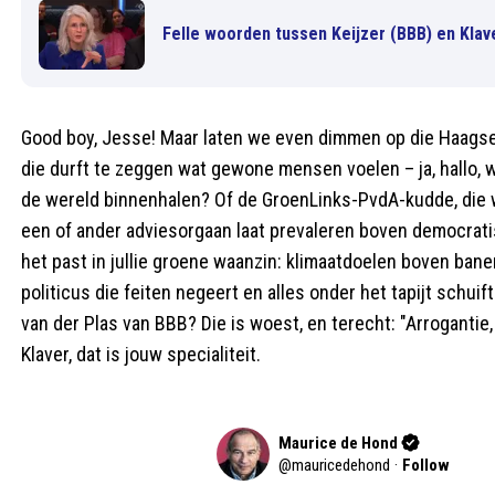
Felle woorden tussen Keijzer (BBB) en Kla
Good boy, Jesse! Maar laten we even dimmen op die Haagse
die durft te zeggen wat gewone mensen voelen – ja, hallo, w
de wereld binnenhalen? Of de GroenLinks-PvdA-kudde, die we
een of ander adviesorgaan laat prevaleren boven democratis
het past in jullie groene waanzin: klimaatdoelen boven banen
politicus die feiten negeert en alles onder het tapijt schuif
van der Plas van BBB? Die is woest, en terecht: "Arroganti
Klaver, dat is jouw specialiteit.
Maurice de Hond
@
mauricedehond
·
Follow