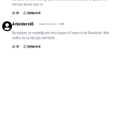
het een dooie mus is.
6
+
Antwoord
Arbeiders65
22 april 2022 om 18:33
+
1397
Nu kunnen ze eindelijk een huis kopen of huren in de Randstad. Wat
zullen ze nu blij zijn met Rutte.....
3
+
Antwoord