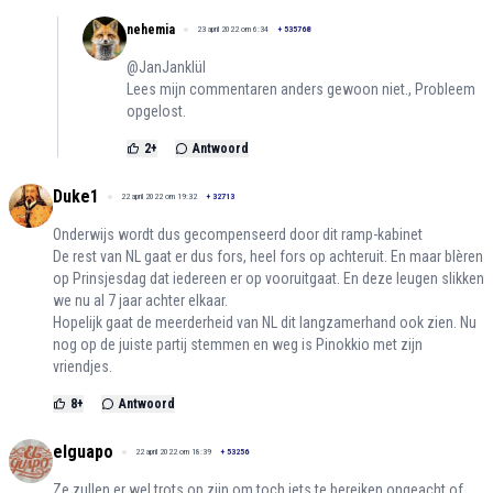
nehemia
23 april 2022 om 6:34
+
535768
@JanJanklül
Lees mijn commentaren anders gewoon niet., Probleem
opgelost.
2
+
Antwoord
Duke1
22 april 2022 om 19:32
+
32713
Onderwijs wordt dus gecompenseerd door dit ramp-kabinet
De rest van NL gaat er dus fors, heel fors op achteruit. En maar blèren
op Prinsjesdag dat iedereen er op vooruitgaat. En deze leugen slikken
we nu al 7 jaar achter elkaar.
Hopelijk gaat de meerderheid van NL dit langzamerhand ook zien. Nu
nog op de juiste partij stemmen en weg is Pinokkio met zijn
vriendjes.
8
+
Antwoord
elguapo
22 april 2022 om 18:39
+
53256
Ze zullen er wel trots op zijn om toch iets te bereiken ongeacht of