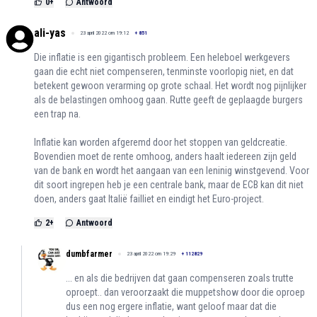
0
+
Antwoord
ali-yas
23 april 2022 om 19:12
+
851
Die inflatie is een gigantisch probleem. Een heleboel werkgevers
gaan die echt niet compenseren, tenminste voorlopig niet, en dat
betekent gewoon verarming op grote schaal. Het wordt nog pijnlijker
als de belastingen omhoog gaan. Rutte geeft de geplaagde burgers
een trap na.
Inflatie kan worden afgeremd door het stoppen van geldcreatie.
Bovendien moet de rente omhoog, anders haalt iedereen zijn geld
van de bank en wordt het aangaan van een leninig winstgevend. Voor
dit soort ingrepen heb je een centrale bank, maar de ECB kan dit niet
doen, anders gaat Italië failliet en eindigt het Euro-project.
2
+
Antwoord
dumbfarmer
23 april 2022 om 19:29
+
112829
... en als die bedrijven dat gaan compenseren zoals trutte
oproept.. dan veroorzaakt die muppetshow door die oproep
dus een nog ergere inflatie, want geloof maar dat die