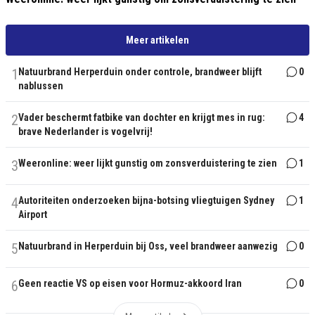
Meer artikelen
1
Natuurbrand Herperduin onder controle, brandweer blijft
0
nablussen
2
Vader beschermt fatbike van dochter en krijgt mes in rug:
4
brave Nederlander is vogelvrij!
3
Weeronline: weer lijkt gunstig om zonsverduistering te zien
1
4
Autoriteiten onderzoeken bijna-botsing vliegtuigen Sydney
1
Airport
5
Natuurbrand in Herperduin bij Oss, veel brandweer aanwezig
0
6
Geen reactie VS op eisen voor Hormuz-akkoord Iran
0