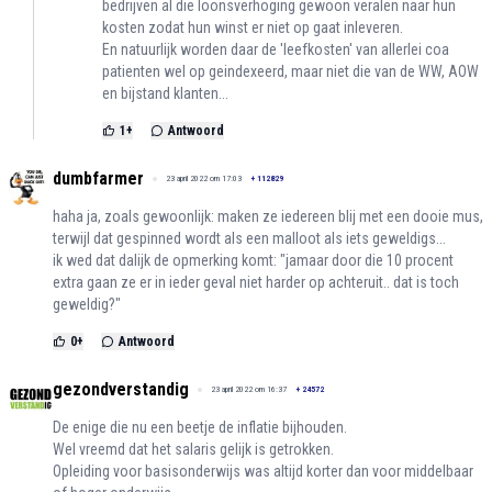
bedrijven al die loonsverhoging gewoon veralen naar hun
kosten zodat hun winst er niet op gaat inleveren.
En natuurlijk worden daar de 'leefkosten' van allerlei coa
patienten wel op geindexeerd, maar niet die van de WW, AOW
en bijstand klanten...
1
+
Antwoord
dumbfarmer
23 april 2022 om 17:03
+
112829
haha ja, zoals gewoonlijk: maken ze iedereen blij met een dooie mus,
terwijl dat gespinned wordt als een malloot als iets geweldigs...
ik wed dat dalijk de opmerking komt: "jamaar door die 10 procent
extra gaan ze er in ieder geval niet harder op achteruit.. dat is toch
geweldig?"
0
+
Antwoord
gezondverstandig
23 april 2022 om 16:37
+
24572
De enige die nu een beetje de inflatie bijhouden.
Wel vreemd dat het salaris gelijk is getrokken.
Opleiding voor basisonderwijs was altijd korter dan voor middelbaar