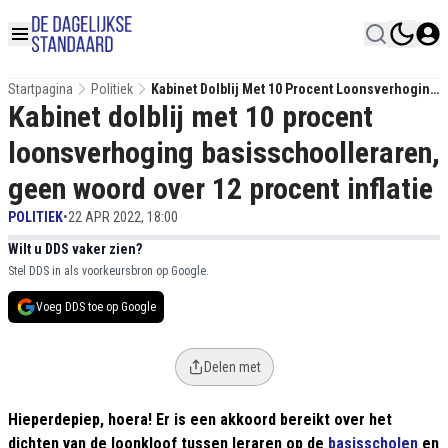
Startpagina
Politiek
Kabinet Dolblij Met 10 Procent Loonsverhoging
Kabinet dolblij met 10 procent
Basisschoolleraren, Geen Woord Over 12
Procent Inflatie
loonsverhoging basisschoolleraren,
geen woord over 12 procent inflatie
POLITIEK
•
22 APR 2022, 18:00
Wilt u DDS vaker zien?
Stel DDS in als voorkeursbron op Google.
Voeg DDS toe op Google
Delen met
Hieperdepiep, hoera! Er is een akkoord bereikt over het
dichten van de loonkloof tussen leraren op de
basisscholen
en