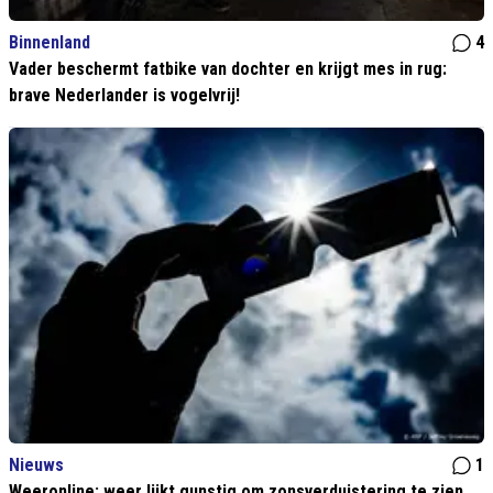
Binnenland
4
Vader beschermt fatbike van dochter en krijgt mes in rug:
brave Nederlander is vogelvrij!
Nieuws
1
Weeronline: weer lijkt gunstig om zonsverduistering te zien