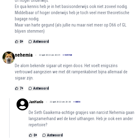
of hoger onderwijs.
En qua kennis heb je in het basisonderwijs ook niet zoveel nodig.
Middelbaar of hoger onderwijs heb je toch veel meer theoretische
bagage nodig.
Maar van harte gegund (als jullie nu maar niet meer op D66 of GL
blijven stemmen)
0
+
Antwoord
nehemia
22 april 2022 om 20:05
+
535768
De alom bekende sigaar uit eigen doos. Het voelt enigszins
vertrouwd aangezien we met dit rampenkabinet bijna allemaal de
sigaar zijn.
7
+
Antwoord
JanHanlo
22 april 2022 om 20:34
+
8854
De Seth Gaaikema-achtige grapjes van narcist Nehemia gaan
langzamerhand wel de keel uithangen. Heb je ook een ander
repertoire?
0
+
Antwoord