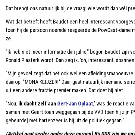
Dat brengt ons natuurlijk bij de vraag: wie wordt dan wél pr
Wat dat betreft heeft Baudet een heel interessant voorgev
toen hij de persoon noemde reageerde de PowCast-dame metee
ze.
"Ik heb niet meer informatie dan jullie," begon Baudet zijn
Ronald Plasterk wordt. Dan zeg ik, 'oh, interessant, spannen
"Mijn gevoel zegt dat het ook wel een afleidingsmanoeuvre z
daarop: "MONA KEIJZER!" Daar gaat natuurlijk niemand serie
uit een andere fractie premier maken. Dat doet hij niet.
"Nou,
ik dacht zelf aan
Gert-Jan Oplaat
," was de reactie v
samen met Geert toen weggegaan bij de VVD toen hij zijn P
gebeurde] met hartenzeer is hij uit de politiek gegaan."
(Artikel gaat verder onder deze oproep) Bij DDS zijn we