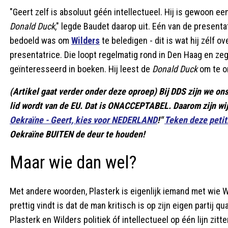
"Geert zelf is absoluut géén intellectueel. Hij is gewoon een
Donald Duck
," legde Baudet daarop uit. Eén van de presenta
bedoeld was om
Wilders
te beledigen - dit is wat hij zélf 
presentatrice. Die loopt regelmatig rond in Den Haag en zegt,
geïnteresseerd in boeken. Hij leest de
Donald Duck
om te on
(Artikel gaat verder onder deze oproep) Bij DDS zijn we
lid wordt van de EU. Dat is ONACCEPTABEL. Daarom zijn wi
Oekraïne - Geert, kies voor NEDERLAND
!"
Teken deze pet
Oekraïne BUITEN de deur te houden!
Maar wie dan wel?
Met andere woorden, Plasterk is eigenlijk iemand met wie W
prettig vindt is dat de man kritisch is op zijn eigen partij q
Plasterk en Wilders politiek óf intellectueel op één lijn zitte