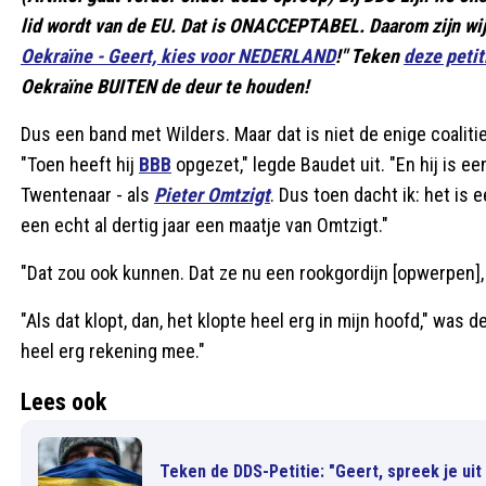
lid wordt van de EU. Dat is ONACCEPTABEL. Daarom zijn wi
Oekraïne - Geert, kies voor NEDERLAND
!" Teken
deze petit
Oekraïne BUITEN de deur te houden!
Dus een band met Wilders. Maar dat is niet de enige coali
"Toen heeft hij
BBB
opgezet," legde Baudet uit. "En hij is e
Twentenaar - als
Pieter Omtzigt
. Dus toen dacht ik: het is 
een echt al dertig jaar een maatje van Omtzigt."
"Dat zou ook kunnen. Dat ze nu een rookgordijn [opwerpen]
"Als dat klopt, dan, het klopte heel erg in mijn hoofd," was 
heel erg rekening mee."
Lees ook
Teken de DDS-Petitie: "Geert, spreek je u