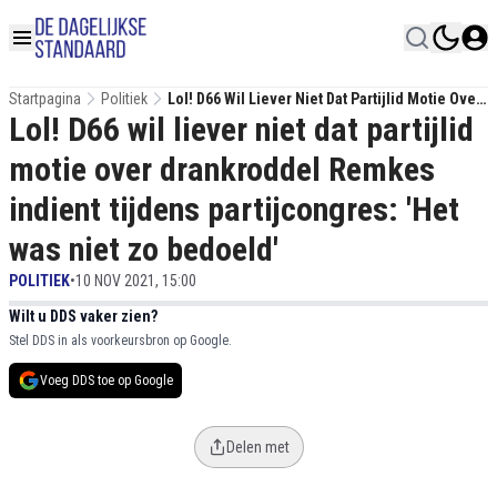
Startpagina
Politiek
Lol! D66 Wil Liever Niet Dat Partijlid Motie Over
Lol! D66 wil liever niet dat partijlid
Drankroddel Remkes Indient Tijdens
Partijcongres: 'Het Was Niet Zo Bedoeld'
motie over drankroddel Remkes
indient tijdens partijcongres: 'Het
was niet zo bedoeld'
POLITIEK
•
10 NOV 2021, 15:00
Wilt u DDS vaker zien?
Stel DDS in als voorkeursbron op Google.
Voeg DDS toe op Google
Delen met