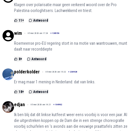
Klagen over polarisatie maar geen verkeerd woord over de Pro
Palestina oorloghitsers. Lachwekkend en triest.
11
+
Antwoord
wim
05 mei 2026 om 17:24
+
138156
Roemeense pro-EU regering stort in na motie van wantrouwen, munt
daalt naar recorddiepte
8
+
Antwoord
polderkolder
05 mei 2026 om 15:22
+
230928
Er mag maar 1 mening in Nederland: dat van links.
18
+
Antwoord
edjan
05 mei 2026 om 14:21
+
104902
Ik ben blij dat dit linkse kutfeest weer eens voorbij is voor een jaar. Al
die uitgestreken koppen op de Dam die in een strenge choreografie
voorbij schuifelen en 's avonds aan die eeuwige praattafels zitten ze