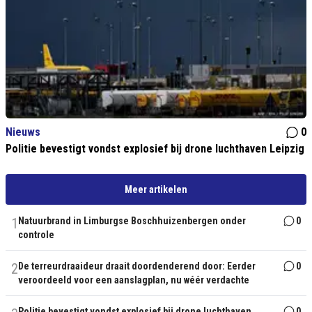
Nieuws
0
Politie bevestigt vondst explosief bij drone luchthaven Leipzig
Meer artikelen
1
Natuurbrand in Limburgse Boschhuizenbergen onder
0
controle
2
De terreurdraaideur draait doordenderend door: Eerder
0
veroordeeld voor een aanslagplan, nu wéér verdachte
Politie bevestigt vondst explosief bij drone luchthaven
0