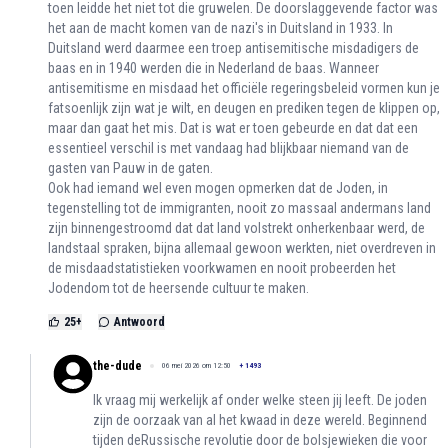
toen leidde het niet tot die gruwelen. De doorslaggevende factor was
het aan de macht komen van de nazi's in Duitsland in 1933. In
Duitsland werd daarmee een troep antisemitische misdadigers de
baas en in 1940 werden die in Nederland de baas. Wanneer
antisemitisme en misdaad het officiële regeringsbeleid vormen kun je
fatsoenlijk zijn wat je wilt, en deugen en prediken tegen de klippen op,
maar dan gaat het mis. Dat is wat er toen gebeurde en dat dat een
essentieel verschil is met vandaag had blijkbaar niemand van de
gasten van Pauw in de gaten.
Ook had iemand wel even mogen opmerken dat de Joden, in
tegenstelling tot de immigranten, nooit zo massaal andermans land
zijn binnengestroomd dat dat land volstrekt onherkenbaar werd, de
landstaal spraken, bijna allemaal gewoon werkten, niet overdreven in
de misdaadstatistieken voorkwamen en nooit probeerden het
Jodendom tot de heersende cultuur te maken.
25
+
Antwoord
the-dude
06 mei 2026 om 12:50
+
1493
Ik vraag mij werkelijk af onder welke steen jij leeft. De joden
zijn de oorzaak van al het kwaad in deze wereld. Beginnend
tijden deRussische revolutie door de bolsjewieken die voor