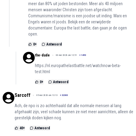
meer dan 80% uit joden bestonden. Meer als 40 miljoen
mensen waaronder Christen zijn toen afgeslacht.
Communisme/marxisme is een joodse uit inding. Marx en
Engels waren nl joods. Bekijk een de verwijderde
documentaire: Europa the last battle; dan gaan je de ogen
open.
0
+
Antwoord
the-dude
06 mei 2026 om 12:51
+
1493
https://nl.europathelastbattle.net/watchnow-beta-
test.html
0
+
Antwoord
Sarcoff
05 mei 2026 om 13:13
+
32303
Ach, de npo is zo achterhaald dat alle normale mensen al lang
afgehaakt zijn, veel schade kunnen ze niet meer aanrichten, alleen de
geestelijk doden kijken nog.
40
+
Antwoord