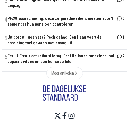
3
Leipzig
4
PFZW-waarschuwing: deze zorgmedewerkers moeten vóór 1
0
september hun pensioen controleren
5
Uw dorp wil geen azc? Pech gehad: Den Haag voert de
1
spreidingswet gewoon met dwang uit
6
Eerlijk Eten slaat keihard terug: Echt Hollands rundvlees, nul
2
separatorvlees en een keiharde bite
Meer artikelen