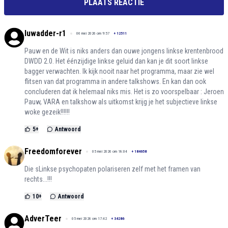
PLAATS REACTIE
luwadder-r1
06 mei 2026 om 9:57
+
12511
Pauw en de Wit is niks anders dan ouwe jongens linkse krentenbrood
DWDD 2.0. Het éénzijdige linkse geluid dan kan je dit soort linkse
bagger verwachten. Ik kijk nooit naar het programma, maar zie wel
flitsen van dat programma in andere talkshows. En kan dan ook
concluderen dat ik helemaal niks mis. Het is zo voorspelbaar : Jeroen
Pauw, VARA en talkshow als uitkomst krijg je het subjectieve linkse
woke gezeik!!!!!!
5
+
Antwoord
Freedomforever
05 mei 2026 om 18:04
+
184658
Die sLinkse psychopaten polariseren zelf met het framen van
rechts...!!!
10
+
Antwoord
AdverTeer
05 mei 2026 om 17:42
+
34286