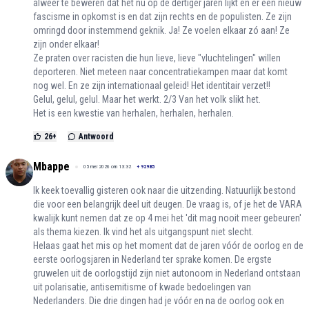
alweer te beweren dat het nu op de dertiger jaren lijkt en er een nieuw
fascisme in opkomst is en dat zijn rechts en de populisten. Ze zijn
omringd door instemmend geknik. Ja! Ze voelen elkaar zó aan! Ze
zijn onder elkaar!
Ze praten over racisten die hun lieve, lieve "vluchtelingen" willen
deporteren. Niet meteen naar concentratiekampen maar dat komt
nog wel. En ze zijn internationaal geleid! Het identitair verzet!!
Gelul, gelul, gelul. Maar het werkt. 2/3 Van het volk slikt het.
Het is een kwestie van herhalen, herhalen, herhalen.
26
+
Antwoord
Mbappe
05 mei 2026 om 13:32
+
92985
Ik keek toevallig gisteren ook naar die uitzending. Natuurlijk bestond
die voor een belangrijk deel uit deugen. De vraag is, of je het de VARA
kwalijk kunt nemen dat ze op 4 mei het 'dit mag nooit meer gebeuren'
als thema kiezen. Ik vind het als uitgangspunt niet slecht.
Helaas gaat het mis op het moment dat de jaren vóór de oorlog en de
eerste oorlogsjaren in Nederland ter sprake komen. De ergste
gruwelen uit de oorlogstijd zijn niet autonoom in Nederland ontstaan
uit polarisatie, antisemitisme of kwade bedoelingen van
Nederlanders. Die drie dingen had je vóór en na de oorlog ook en