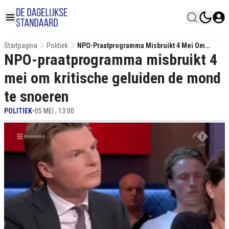
Startpagina
Politiek
NPO-Praatprogramma Misbruikt 4 Mei Om
NPO-praatprogramma misbruikt 4
Kritische Geluiden De Mond Te Snoeren
mei om kritische geluiden de mond
te snoeren
POLITIEK
•
05 MEI , 13:00