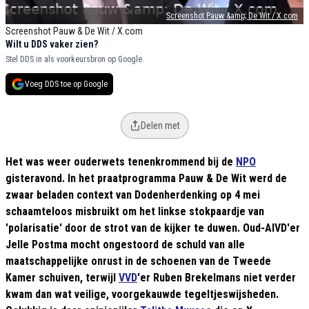
Screenshot Pauw &amp; De Wit / X.com
Screenshot Pauw & De Wit / X.com
Wilt u DDS vaker zien?
Stel DDS in als voorkeursbron op Google.
Voeg DDS toe op Google
Delen met
Het was weer ouderwets tenenkrommend bij de
NPO
gisteravond. In het praatprogramma Pauw & De Wit werd de
zwaar beladen context van Dodenherdenking op 4 mei
schaamteloos misbruikt om het linkse stokpaardje van
'polarisatie' door de strot van de kijker te duwen. Oud-AIVD'er
Jelle Postma mocht ongestoord de schuld van alle
maatschappelijke onrust in de schoenen van de Tweede
Kamer schuiven, terwijl
VVD
'er Ruben Brekelmans niet verder
kwam dan wat veilige, voorgekauwde tegeltjeswijsheden.