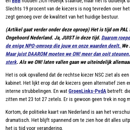
en
BBB
houden zich redelijk staande, maar het is duidelijk 
Slechts 19 procent van de kiezers is nog tevreden over het 
zegt genoeg over de kwaliteit van het huidige bestuur.
(Artikel gaat verder onder deze oproep) Het is tijd om PAL 
Ongehoord Nederland. Ja, JUIST in deze tijd.
Daarom roepen
de enige NPO-omroep die jouw en onze waarden deelt.
We z
Maar juist DAAROM moeten we ON! meer dan ooit steunen.
sterk
. Als we ON! laten vallen gaan we uiteindelijk allemaal
Het is ook opvallend dat de rechtse kiezer NSC ziet als een 
kabinet. Het lijkt erop dat de kiezers geen alternatief zien
interne strubbelingen. En wat
GroenLinks-PvdA
betreft: di
zitten met 23 tot 27 zetels. Er is gewoon geen trek in nog 
Kortom, de politieke kaart van Nederland is aan het verschui
dramatisch. Het blijft spannend om te zien hoe dit alles uit
het is tijd voor verandering.