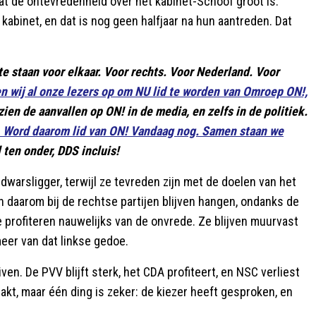
dat de ontevredenheid over het kabinet-Schoof groot is.
kabinet, en dat is nog geen halfjaar na hun aantreden. Dat
te staan voor elkaar. Voor rechts. Voor Nederland. Voor
 wij al onze lezers op om NU lid te worden van Omroep ON!,
ien de aanvallen op ON! in de media, en zelfs in de politiek.
 Word daarom lid van ON! Vandaag nog. Samen staan we
 ten onder, DDS incluis!
dwarsligger, terwijl ze tevreden zijn met de doelen van het
 en daarom bij de rechtse partijen blijven hangen, ondanks de
e profiteren nauwelijks van de onvrede. Ze blijven muurvast
meer van dat linkse gedoe.
ven. De PVV blijft sterk, het CDA profiteert, en NSC verliest
pakt, maar één ding is zeker: de kiezer heeft gesproken, en