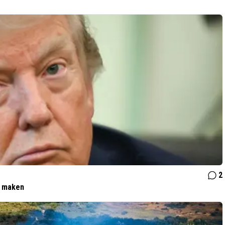
2
t maken