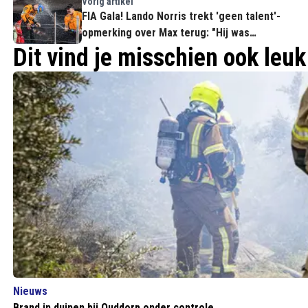
Vorig artikel
FIA Gala! Lando Norris trekt 'geen talent'-
opmerking over Max terug: "Hij was
ongelooflijk"
Dit vind je misschien ook leuk
Nieuws
Brand in duinen bij Ouddorp onder controle