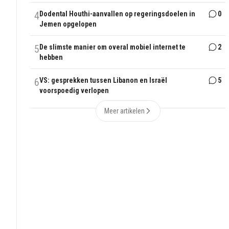
4
Dodental Houthi-aanvallen op regeringsdoelen in
0
Jemen opgelopen
5
De slimste manier om overal mobiel internet te
2
hebben
6
VS: gesprekken tussen Libanon en Israël
5
voorspoedig verlopen
Meer artikelen