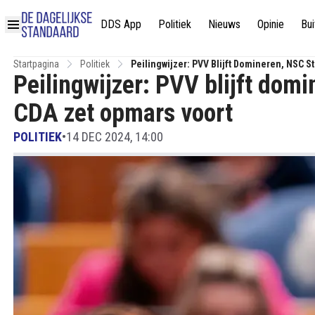
DDS App
Politiek
Nieuws
Opinie
Bui
Startpagina
Politiek
Peilingwijzer: PVV Blijft Domineren, NSC St
Peilingwijzer: PVV blijft domi
CDA zet opmars voort
POLITIEK
•
14 DEC 2024, 14:00