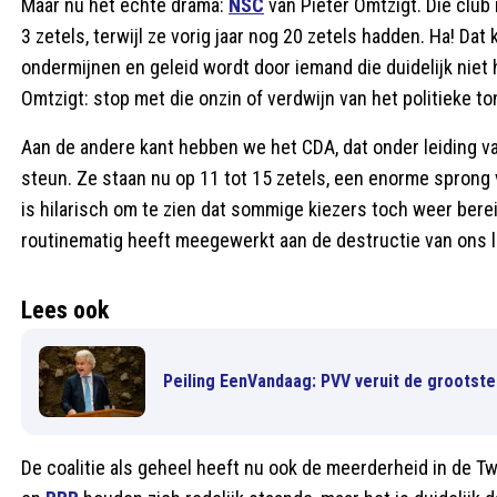
Maar nu het echte drama:
NSC
van Pieter Omtzigt. Die club
3 zetels, terwijl ze vorig jaar nog 20 zetels hadden. Ha! Dat k
ondermijnen en geleid wordt door iemand die duidelijk niet 
Omtzigt: stop met die onzin of verdwijn van het politieke to
Aan de andere kant hebben we het CDA, dat onder leiding van
steun. Ze staan nu op 11 tot 15 zetels, een enorme sprong v
is hilarisch om te zien dat sommige kiezers toch weer berei
routinematig heeft meegewerkt aan de destructie van ons l
Lees ook
Peiling EenVandaag: PVV veruit de grootste 
De coalitie als geheel heeft nu ook de meerderheid in de 