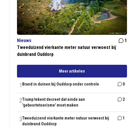
Nieuws
1
Tweeduizend vierkante meter natuur verwoest bij
duinbrand Ouddorp
Meer artikelen
1
Brand in duinen bij Ouddorp onder controle
0
2
Trump tekent decreet dat einde aan
2
'geboortetoerisme' moet maken
3
Tweeduizend vierkante meter natuur verwoest bij
1
duinbrand Ouddorp