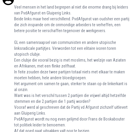
Veel mensen in het land begrepen al niet die enorme drang bij leiders
van PvdAfgunst en Gluiperig Links.
Beide links maar heel verschillend. PvdAfgunst van oudsher een partij
die zich inspande om de onmondige arbeiders te verheffen, een
betere positie te verschaffen tegenover de werkgevers.
GL een samenraapsel van communisten en andere utopische
linksradicale partijtjes. Verworden tot een elitaire ivoren toren
utopisch clubje.
Een clubje die vooral bezig is met moslims, het welzijn van Aziaten
en Afrikanen, met een flinke zelfhaat.
In feite zouden deze twee partijen totaal niets met elkaar te maken
moeten hebben, hele andere bloedgroepen.
Het argument om samen te gaan, sterker te staan op de linkerkant is
al onzin.
Want was is het verschil tussen 2 partijen die vrijwel altijd hetzelfde
stemmen en die 2 partijen die 1 partij worden?
Vooraf werd al geschreven dat de Partij vd Afgunst zichzelf uitlevert
aan Gluiperig Links.
PvdAfgunst wordt nu nog even gelijmd door Frans de Boskabouter
tot politiek leider te benoemen.
Af dat goed gaat uitpakken valt nog te bezien.