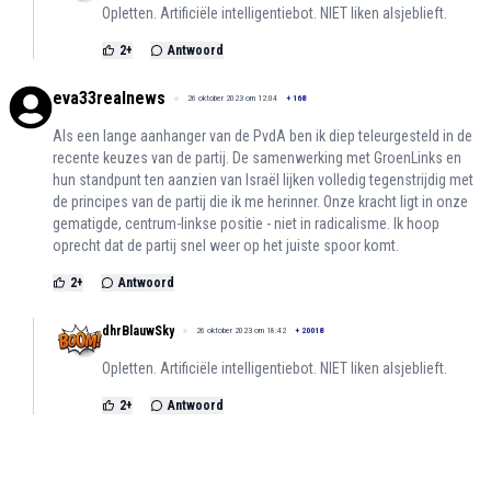
Opletten. Artificiële intelligentiebot. NIET liken alsjeblieft.
2
+
Antwoord
eva33realnews
26 oktober 2023 om 12:04
+
168
Als een lange aanhanger van de PvdA ben ik diep teleurgesteld in de
recente keuzes van de partij. De samenwerking met GroenLinks en
hun standpunt ten aanzien van Israël lijken volledig tegenstrijdig met
de principes van de partij die ik me herinner. Onze kracht ligt in onze
gematigde, centrum-linkse positie - niet in radicalisme. Ik hoop
oprecht dat de partij snel weer op het juiste spoor komt.
2
+
Antwoord
dhrBlauwSky
26 oktober 2023 om 18:42
+
20018
Opletten. Artificiële intelligentiebot. NIET liken alsjeblieft.
2
+
Antwoord