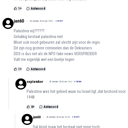
1
+
Antwoord
jan60
26 oktober 2023 om 19:01
+
51977
Palastina vrij??????
Gelukkig bestaat palastina niet
Moet ook nooit gebeuren zal slecht zijn voor de regio
Dit zijn nog grotere criminelen dan de Oekraïners
DDS is dus net als de NPO fake news VERSPREIDER
Valt me eigenlijk wel een beetje tegen
1
+
Antwoord
september
28 oktober 2023 om 1:03
+
18184
Palestina was het gebied waar nu Israel ligt ,dat bestond voor
1948
0
+
Antwoord
jan60
28 oktober 2023 om 14:23
+
51977
Dat klopt maar het bestaat niet meer toch