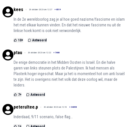
kees
26 oktober 2023 om 12:27
+
8519
In de 2e wereldoorlog zag je al hoe goed nazisme/fascisme en islam
het met elkaar kunnen vinden. En dat het nieuwe fascisme nu uit de
linkse hoek komt is ook niet verwonderlijk.
10
+
Antwoord
ptau
26 oktober 2023 om 12:22
+
7680
De enige democratie in het Midden Oosten is Israël. En die halve
garen van links steunen plots de Palestijnen. Ik had mensen als
Plasterk hoger ingeschat. Maar ja het is momenteel hot om anti Israël
te zijn. Het is overigens niet het volk dat deze oorlog wil, maar de
leiders.
7
+
Antwoord
peterultee.p
26 oktober 2023 om 12:16
+
34658
Inderdaad, 9/11 scenario, false flag...
1
+
Antwoord