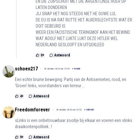
EN DIE ZUIPSCHUIT MET DIE ARGENTIJNSE HOER OP
LATEN DONDEREN
JIJ SNAP HET NOG STEEDS NIET HE OUWE LUL
DE EU IS NA RAT RUTTE HET ALKERSLECHTSTE WAT ER
OOIT GEBEURD IS
WEER EEN FACISTISCHE TERINGMOF AAN HET BEWIND
WAT ADOLF NIET LUKTE LUKT DEZE HITLER WEL
NEDERLAND GESLOOPT EN UITGEKLEED
0
+
Antwoord
schoen217
26 oktober 2023 om 15:39
+
31640
Een echte bruine beweging: Partij van de Antisemieten, rood, en
'Groen'-links, voorstanders van terreur....
4
+
Antwoord
Freedomforever
26 oktober 2023 om 14:32
+
185108
sLinks is een onbetrouwbaar zooitje bij elkaar en voeren een slinks
draaikontenpolitiek...!
9
+
Antwoord