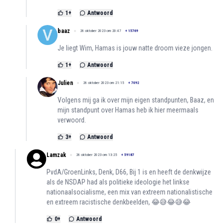
1
+
Antwoord
baaz
26 oktober 2023 om 20:47
+
15769
Je liegt Wim, Hamas is jouw natte droom vieze jongen.
1
+
Antwoord
Julien
26 oktober 2023 om 21:15
+
7092
Volgens mij ga ik over mijn eigen standpunten, Baaz, en
mijn standpunt over Hamas heb ik hier meermaals
verwoord.
3
+
Antwoord
Lamzak
26 oktober 2023 om 13:25
+
59187
PvdA/GroenLinks, Denk, D66, Bij 1 is en heeft de denkwijze
als de NSDAP had als politieke ideologie het linkse
nationaalsocialisme, een mix van extreem nationalistische
en extreem racistische denkbeelden, 😂😅😂😅😂
0
+
Antwoord