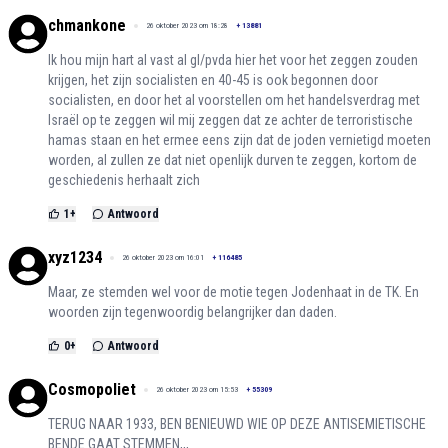
chmankone
26 oktober 2023 om 18:28
+
13881
Ik hou mijn hart al vast al gl/pvda hier het voor het zeggen zouden
krijgen, het zijn socialisten en 40-45 is ook begonnen door
socialisten, en door het al voorstellen om het handelsverdrag met
Israël op te zeggen wil mij zeggen dat ze achter de terroristische
hamas staan en het ermee eens zijn dat de joden vernietigd moeten
worden, al zullen ze dat niet openlijk durven te zeggen, kortom de
geschiedenis herhaalt zich
1
+
Antwoord
xyz1234
26 oktober 2023 om 16:01
+
116485
Maar, ze stemden wel voor de motie tegen Jodenhaat in de TK. En
woorden zijn tegenwoordig belangrijker dan daden.
0
+
Antwoord
Cosmopoliet
26 oktober 2023 om 15:53
+
55309
TERUG NAAR 1933, BEN BENIEUWD WIE OP DEZE ANTISEMIETISCHE
BENDE GAAT STEMMEN,,,