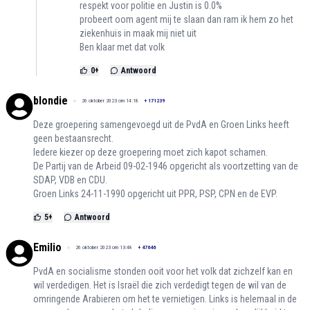
respekt voor politie en Justin is 0.0%
probeert oom agent mij te slaan dan ram ik hem zo het
ziekenhuis in maak mij niet uit
Ben klaar met dat volk
0
+
Antwoord
blondie
26 oktober 2023 om 14:18
+
171239
Deze groepering samengevoegd uit de PvdA en Groen Links heeft
geen bestaansrecht.
Iedere kiezer op deze groepering moet zich kapot schamen.
De Partij van de Arbeid 09-02-1946 opgericht als voortzetting van de
SDAP, VDB en CDU.
Groen Links 24-11-1990 opgericht uit PPR, PSP, CPN en de EVP.
5
+
Antwoord
Emilio
26 oktober 2023 om 13:48
+
47646
PvdA en socialisme stonden ooit voor het volk dat zichzelf kan en
wil verdedigen. Het is Israël die zich verdedigt tegen de wil van de
omringende Arabieren om het te vernietigen. Links is helemaal in de