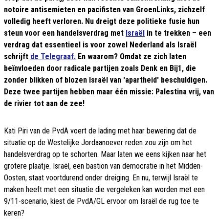
notoire antisemieten en pacifisten van GroenLinks, zichzelf
volledig heeft verloren. Nu dreigt deze politieke fusie hun
steun voor een handelsverdrag met
Israël
in te trekken – een
verdrag dat essentieel is voor zowel Nederland als Israël
schrijft
de Telegraaf.
En waarom? Omdat ze zich laten
beïnvloeden door radicale partijen zoals Denk en Bij1, die
zonder blikken of blozen Israël van 'apartheid' beschuldigen.
Deze twee partijen hebben maar één missie: Palestina vrij, van
de rivier tot aan de zee!
Kati Piri van de PvdA voert de lading met haar bewering dat de
situatie op de Westelijke Jordaanoever reden zou zijn om het
handelsverdrag op te schorten. Maar laten we eens kijken naar het
grotere plaatje. Israël, een bastion van democratie in het Midden-
Oosten, staat voortdurend onder dreiging. En nu, terwijl Israël te
maken heeft met een situatie die vergeleken kan worden met een
9/11-scenario, kiest de PvdA/GL ervoor om Israël de rug toe te
keren?