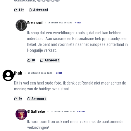
denkbeelden, 😂😅😂😅😂
11
+
Antwoord
Ermenzuil
26 oktober 2023 om 13:46
+
4227
Ik snap dat een wereldburger zoals jij dat niet kan hebben
inderdaad. Aan racisme en Nationalisme heb jij natuurlijk een
hekel. Je bent niet voor niets naar het europese achterland in
Hongarije verkast.
0
+
Antwoord
jhak
26 oktober 2023 om 12:50
+
20885
Dit is wel een heel oude foto, ik denk dat Ronald niet meer achter de
mening van de huidige pvda staat.
9
+
Antwoord
01Gafferke
26 oktober 2023 om 12:58
+
91856
Ik hoor oom Ron ook niet meer zeker met de aankomende
verkiezingen!