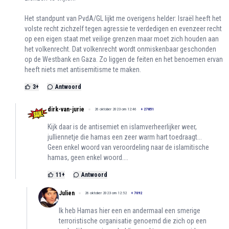
Het standpunt van PvdA/GL lijkt me overigens helder: Israël heeft het
volste recht zichzelf tegen agressie te verdedigen en evenzeer recht
op een eigen staat met veilige grenzen maar moet zich houden aan
het volkenrecht. Dat volkenrecht wordt onmiskenbaar geschonden
op de Westbank en Gaza. Zo liggen de feiten en het benoemen ervan
heeft niets met antisemitisme te maken.
3
+
Antwoord
dirk-van-jurie
26 oktober 2023 om 12:46
+
27851
Kijk daar is de antisemiet en islamverheerlijker weer,
julliennetje die hamas een zeer warm hart toedraagt...
Geen enkel woord van veroordeling naar de islamitische
hamas, geen enkel woord....
11
+
Antwoord
Julien
26 oktober 2023 om 12:52
+
7092
Ik heb Hamas hier een en andermaal een smerige
terroristische organisatie genoemd die zich op een