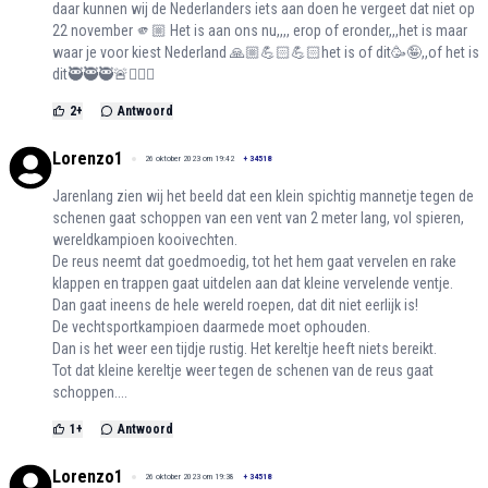
daar kunnen wij de Nederlanders iets aan doen he vergeet dat niet op
22 november 🫵🏼 Het is aan ons nu,,,, erop of eronder,,,het is maar
waar je voor kiest Nederland 🙏🏼💪🏻💪🏻het is of dit🥳🤪,,of het is
dit🥷🥷🥷🚨🤷🏻‍♀️
2
+
Antwoord
Lorenzo1
26 oktober 2023 om 19:42
+
34518
Jarenlang zien wij het beeld dat een klein spichtig mannetje tegen de
schenen gaat schoppen van een vent van 2 meter lang, vol spieren,
wereldkampioen kooivechten.
De reus neemt dat goedmoedig, tot het hem gaat vervelen en rake
klappen en trappen gaat uitdelen aan dat kleine vervelende ventje.
Dan gaat ineens de hele wereld roepen, dat dit niet eerlijk is!
De vechtsportkampioen daarmede moet ophouden.
Dan is het weer een tijdje rustig. Het kereltje heeft niets bereikt.
Tot dat kleine kereltje weer tegen de schenen van de reus gaat
schoppen....
1
+
Antwoord
Lorenzo1
26 oktober 2023 om 19:38
+
34518