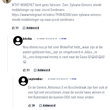
WTH? WOKEPIET kent geen fatsoen. Zien: Sylvana Simons steekt
middelvinger op naar Joost Eerdmans
https://www.telegraaf.nl/video/793842500/zien-sylvana-simons-
steekt-middelvinger-op-naar-joost-eerdmans
1
+
Antwoord
bitchie
26 oktober 2023 om 20:59
+
147483
Nou nhmia nou je het over WokePiet hebt,,,waar zijn al die
pieten gebleven hier,,,,zijn ze omgetoverd in Julius ,,nr
56,,,,ons korporaal monty is vast naar de Gaza 🤣😂🤣😂🤣
😂
1
+
Antwoord
september
28 oktober 2023 om 00:59
+
18184
En de Genera ,Antonius S en Boschedraak zijn hier ook al
een tijd niet verschenen ,maar de eerste twee wonen in
het Buitenland die kunnen DDS niet meer vinden
0
+
Antwoord