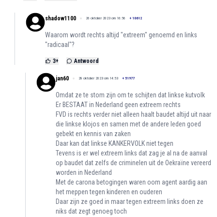
shadow1100
26 oktober 2023 om 16:56
+
10612
Waarom wordt rechts altijd "extreem" genoemd en links
"radicaal"?
3
+
Antwoord
jan60
28 oktober 2023 om 14:53
+
51977
Omdat ze te stom zijn om te schijten dat linkse kutvolk
Er BESTAAT in Nederland geen extreem rechts
FVD is rechts verder niet alleen haalt baudet altijd uit naar
die linkse klojos en samen met de andere leden goed
gebekt en kennis van zaken
Daar kan dat linkse KANKERVOLK niet tegen
Tevens is er wel extreem links dat zag je al na de aanval
op baudet dat zelfs de criminelen uit de Oekraïne vereerd
worden in Nederland
Met de carona betogingen waren oom agent aardig aan
het meppen tegen kinderen en ouderen
Daar zijn ze goed in maar tegen extreem links doen ze
niks dat zegt genoeg toch