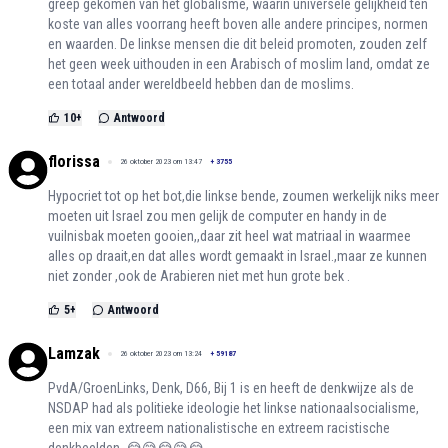
greep gekomen van het globalisme, waarin universele gelijkheid ten
koste van alles voorrang heeft boven alle andere principes, normen
en waarden. De linkse mensen die dit beleid promoten, zouden zelf
het geen week uithouden in een Arabisch of moslim land, omdat ze
een totaal ander wereldbeeld hebben dan de moslims.
10
+
Antwoord
florissa
26 oktober 2023 om 13:47
+
3755
Hypocriet tot op het bot,die linkse bende, zoumen werkelijk niks meer
moeten uit Israel zou men gelijk de computer en handy in de
vuilnisbak moeten gooien,,daar zit heel wat matriaal in waarmee
alles op draait,en dat alles wordt gemaakt in Israel.,maar ze kunnen
niet zonder ,ook de Arabieren niet met hun grote bek .
5
+
Antwoord
Lamzak
26 oktober 2023 om 13:24
+
59187
PvdA/GroenLinks, Denk, D66, Bij 1 is en heeft de denkwijze als de
NSDAP had als politieke ideologie het linkse nationaalsocialisme,
een mix van extreem nationalistische en extreem racistische