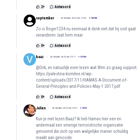
2
+
Antwoord
september
26 oktober 2023 om 17:04
+
18184
Zo is Roger1234 nu eenmaal ik denk niet dat hij ooit gaat
veranderen .laat hem maar
0
+
Antwoord
baaz
26 oktober 2023 om 19:17
+
15769
@Dirk, en natuurlijk even lezen wat Wim zo graag support.
https://palestina-komitee.nl/wp-
content/uploads/2017/11/HAMAS-A-Document-of-
General-Principles-and-Policies-May-1-2017.pdf
0
+
Antwoord
Julien
26 oktober 2023 om 19:41
+
7092
Kun je niet lezen Baaz? Ik heb Hamas hier een en
andermaal een smerige terroristische organisatie
genoemd die zich op een walgelijke manier schuldig
maakt aan genocide.