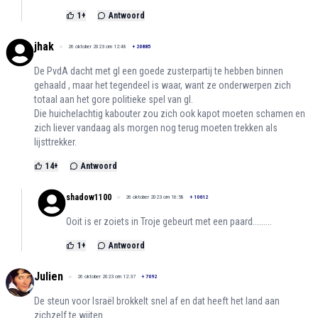
1
+
Antwoord
jhak
26 oktober 2023 om 12:48
+
20885
De PvdA dacht met gl een goede zusterpartij te hebben binnen
gehaald , maar het tegendeel is waar, want ze onderwerpen zich
totaal aan het gore politieke spel van gl.
Die huichelachtig kabouter zou zich ook kapot moeten schamen en
zich liever vandaag als morgen nog terug moeten trekken als
lijsttrekker.
14
+
Antwoord
shadow1100
26 oktober 2023 om 16:58
+
10612
Ooit is er zoiets in Troje gebeurt met een paard.........
1
+
Antwoord
Julien
26 oktober 2023 om 12:37
+
7092
De steun voor Israël brokkelt snel af en dat heeft het land aan
zichzelf te wijten.