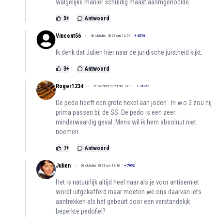
walgelijke manier schuldig maakt aanmgenocide.
5
+
Antwoord
Vincent56
26 oktober 2023 om 12:57
+
6076
Ik denk dat Julien hier naar de juridische juistheid kijkt.
3
+
Antwoord
Roger1234
26 oktober 2023 om 13:11
+
35063
De pedo heeft een grote hekel aan joden . In w.o 2 zou hij
prima passen bij de SS. De pedo is een zeer
minderwaardig geval. Mens wil ik hem absoluut niet
noemen.
7
+
Antwoord
Julien
26 oktober 2023 om 13:36
+
7092
Het is natuurlijk altijd heel naar als je voor antisemiet
wordt uitgekafferd maar moeten we ons daarvan iets
aantrekken als het gebeurt door een verstandelijk
beperkte pedofiel?