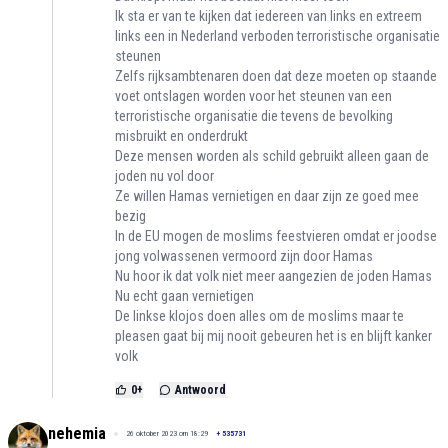
Ik sta er van te kijken dat iedereen van links en extreem
links een in Nederland verboden terroristische organisatie
steunen
Zelfs rijksambtenaren doen dat deze moeten op staande
voet ontslagen worden voor het steunen van een
terroristische organisatie die tevens de bevolking
misbruikt en onderdrukt
Deze mensen worden als schild gebruikt alleen gaan de
joden nu vol door
Ze willen Hamas vernietigen en daar zijn ze goed mee
bezig
In de EU mogen de moslims feestvieren omdat er joodse
jong volwassenen vermoord zijn door Hamas
Nu hoor ik dat volk niet meer aangezien de joden Hamas
Nu echt gaan vernietigen
De linkse klojos doen alles om de moslims maar te
pleasen gaat bij mij nooit gebeuren het is en blijft kanker
volk
0
+
Antwoord
nehemia
26 oktober 2023 om 18:29
+
535731