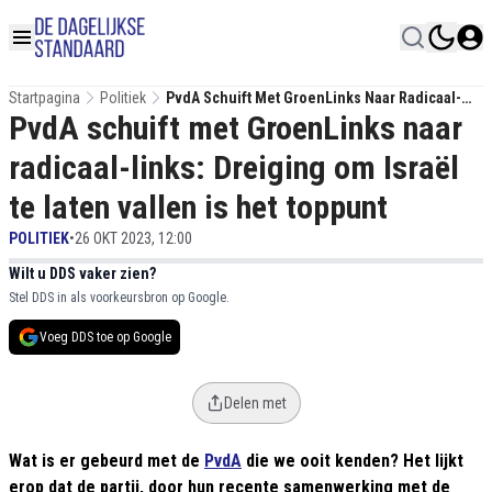
Startpagina
Politiek
PvdA Schuift Met GroenLinks Naar Radicaal-
PvdA schuift met GroenLinks naar
Links: Dreiging Om Israël Te Laten Vallen Is Het
Toppunt
radicaal-links: Dreiging om Israël
te laten vallen is het toppunt
POLITIEK
•
26 OKT 2023, 12:00
Wilt u DDS vaker zien?
Stel DDS in als voorkeursbron op Google.
Voeg DDS toe op Google
Delen met
Wat is er gebeurd met de
PvdA
die we ooit kenden? Het lijkt
erop dat de partij, door hun recente samenwerking met de