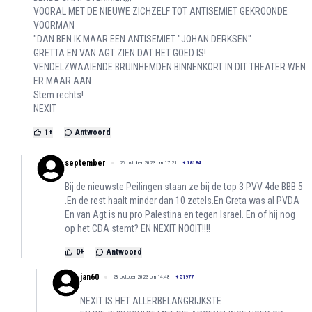
VOORAL MET DE NIEUWE ZICHZELF TOT ANTISEMIET GEKROONDE
VOORMAN
"DAN BEN IK MAAR EEN ANTISEMIET "JOHAN DERKSEN"
GRETTA EN VAN AGT ZIEN DAT HET GOED IS!
VENDELZWAAIENDE BRUINHEMDEN BINNENKORT IN DIT THEATER WEN
ER MAAR AAN
Stem rechts!
NEXIT
1
+
Antwoord
september
26 oktober 2023 om 17:21
+
18184
Bij de nieuwste Peilingen staan ze bij de top 3 PVV 4de BBB 5
.En de rest haalt minder dan 10 zetels.En Greta was al PVDA
En van Agt is nu pro Palestina en tegen Israel. En of hij nog
op het CDA stemt? EN NEXIT NOOIT!!!!
0
+
Antwoord
jan60
28 oktober 2023 om 14:48
+
51977
NEXIT IS HET ALLERBELANGRIJKSTE