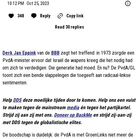
10:12 PM · Oct 25, 2023
348
Reply
Copy link
Read 30 replies
Derk Jan Eppink
van de
BBB
zegt het treffend: in 1973 zorgde een
PvdA-minister ervoor dat Israël de wapens kreeg die het nodig had
om zich te verdedigen. Die generatie had moed. En nu? De PvdA/GL
toont zich een bende slappelingen die toegeeft aan radicaal-linkse
sentimenten.
Help
DDS
deze moeilijke tijden door te komen. Help ons een vuist
te maken tegen de mainstream
media
én tegen het partijkartel.
Strijd zij aan zij met ons.
Doneer op BackMe
en strijd zij-aan-zij
met DDS tegen de globalistische elites.
De boodschap is duidelijk: de PvdA is met GroenLinks niet meer de