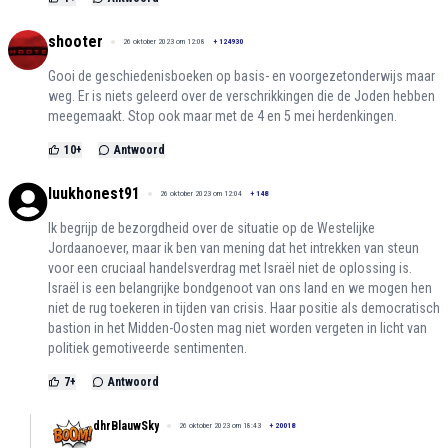
shooter
26 oktober 2023 om 12:08
+
124930
Gooi de geschiedenisboeken op basis- en voorgezetonderwijs maar
weg. Er is niets geleerd over de verschrikkingen die de Joden hebben
meegemaakt. Stop ook maar met de 4 en 5 mei herdenkingen.
10
+
Antwoord
luukhonest91
26 oktober 2023 om 12:04
+
148
Ik begrijp de bezorgdheid over de situatie op de Westelijke
Jordaanoever, maar ik ben van mening dat het intrekken van steun
voor een cruciaal handelsverdrag met Israël niet de oplossing is.
Israël is een belangrijke bondgenoot van ons land en we mogen hen
niet de rug toekeren in tijden van crisis. Haar positie als democratisch
bastion in het Midden-Oosten mag niet worden vergeten in licht van
politiek gemotiveerde sentimenten.
7
+
Antwoord
dhrBlauwSky
26 oktober 2023 om 18:43
+
20018