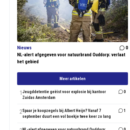
Nieuws
0
NL-alert afgegeven voor natuurbrand Ouddorp: verlaat
het gebied
Meer artikelen
1
Jeugddetentie geëist voor explosie bij kantoor
0
Zuidas Amsterdam
2
Spaar je koopzegels bij Albert Heijn? Vanaf 7
1
september duurt een vol boekje twee keer zo lang
NL-alert afgegeven voor natuurbrand Ouddorp:
0