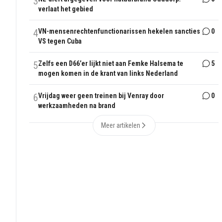
3
verlaat het gebied
4
VN-mensenrechtenfunctionarissen hekelen sancties
0
VS tegen Cuba
5
Zelfs een D66’er lijkt niet aan Femke Halsema te
5
mogen komen in de krant van links Nederland
6
Vrijdag weer geen treinen bij Venray door
0
werkzaamheden na brand
Meer artikelen