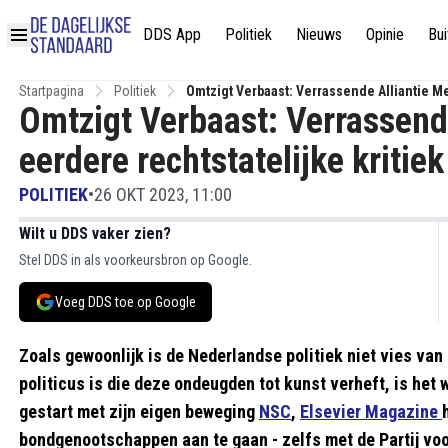
DDS App
Politiek
Nieuws
Opinie
Bui
Startpagina
Politiek
Omtzigt Verbaast: Verrassende Alliantie M
Omtzigt Verbaast: Verrassend
eerdere rechtstatelijke kritiek
POLITIEK
•
26 OKT 2023, 11:00
Wilt u DDS vaker zien?
Stel DDS in als voorkeursbron op Google.
Voeg DDS toe op Google
Zoals gewoonlijk is de Nederlandse politiek niet vies va
politicus is die deze ondeugden tot kunst verheft, is het 
gestart met zijn eigen beweging
NSC
,
Elsevier Magazine
bondgenootschappen aan te gaan - zelfs met de Partij voor