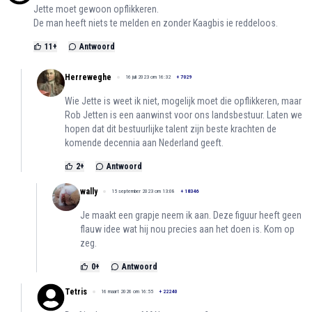
Jette moet gewoon opflikkeren.
De man heeft niets te melden en zonder Kaagbis ie reddeloos.
11
+
Antwoord
Herreweghe
16 juli 2023 om 16:32
+
7029
Wie Jette is weet ik niet, mogelijk moet die opflikkeren, maar
Rob Jetten is een aanwinst voor ons landsbestuur. Laten we
hopen dat dit bestuurlijke talent zijn beste krachten de
komende decennia aan Nederland geeft.
2
+
Antwoord
wally
15 september 2023 om 13:08
+
18346
Je maakt een grapje neem ik aan. Deze figuur heeft geen
flauw idee wat hij nou precies aan het doen is. Kom op
zeg.
0
+
Antwoord
Tetris
16 maart 2026 om 16:55
+
22240