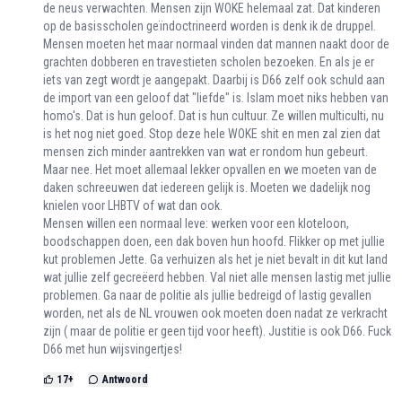
de neus verwachten. Mensen zijn WOKE helemaal zat. Dat kinderen
op de basisscholen geïndoctrineerd worden is denk ik de druppel.
Mensen moeten het maar normaal vinden dat mannen naakt door de
grachten dobberen en travestieten scholen bezoeken. En als je er
iets van zegt wordt je aangepakt. Daarbij is D66 zelf ook schuld aan
de import van een geloof dat "liefde" is. Islam moet niks hebben van
homo's. Dat is hun geloof. Dat is hun cultuur. Ze willen multiculti, nu
is het nog niet goed. Stop deze hele WOKE shit en men zal zien dat
mensen zich minder aantrekken van wat er rondom hun gebeurt.
Maar nee. Het moet allemaal lekker opvallen en we moeten van de
daken schreeuwen dat iedereen gelijk is. Moeten we dadelijk nog
knielen voor LHBTV of wat dan ook.
Mensen willen een normaal leve: werken voor een kloteloon,
boodschappen doen, een dak boven hun hoofd. Flikker op met jullie
kut problemen Jette. Ga verhuizen als het je niet bevalt in dit kut land
wat jullie zelf gecreëerd hebben. Val niet alle mensen lastig met jullie
problemen. Ga naar de politie als jullie bedreigd of lastig gevallen
worden, net als de NL vrouwen ook moeten doen nadat ze verkracht
zijn ( maar de politie er geen tijd voor heeft). Justitie is ook D66. Fuck
D66 met hun wijsvingertjes!
17
+
Antwoord