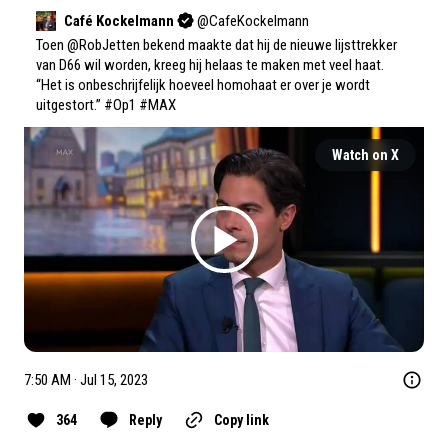
Café Kockelmann
@
CafeKockelmann
Toen 
@RobJetten
 bekend maakte dat hij de nieuwe lijsttrekker 
van D66 wil worden, kreeg hij helaas te maken met veel haat. 
“Het is onbeschrijfelijk hoeveel homohaat er over je wordt 
uitgestort.” 
#Op1
#MAX
Watch on X
7:50 AM · Jul 15, 2023
364
Reply
Copy link