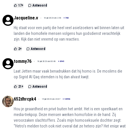
17
+
Antwoord
Jacqueline.v
16 juli 2023 om 2:54
+
783
Hij staat voor een partij die heel veel asielzoekers wil binnen laten uit
landen die homofiele mensen volgens hun godsdienst verachtelijk
zijn. Kijk dan niet vreemd op van reacties.
2
+
Antwoord
tommy76
16 juli 2023 om 00:48
+
6941
Laat Jetten maar vaak benadrukken dat hij homo is. De moslims die
op Sigrid Al Qaq stemden is hij dan alvast kwijt.
21
+
Antwoord
652dhrcpk4
15 juli 2023 om 23:47
+
16956
Hou je geaardheid en privé buiten het ambt. Het is een speelkaart en
media-trekpop. Deze mensen werken homofobie in de hand. Zij
veroorzaken slachtoffers. Zoals mijn homoseksuele dochter zegt:
“Hetro’s melden toch ook niet overal dat ze hetero zijn? Het enige wat