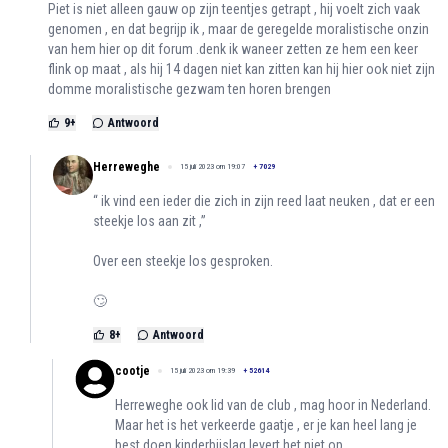
Piet is niet alleen gauw op zijn teentjes getrapt , hij voelt zich vaak
genomen , en dat begrijp ik , maar de geregelde moralistische onzin
van hem hier op dit forum .denk ik waneer zetten ze hem een keer
flink op maat , als hij 14 dagen niet kan zitten kan hij hier ook niet zijn
domme moralistische gezwam ten horen brengen
9
+
Antwoord
Herreweghe
15 juli 2023 om 19:07
+
7029
“ ik vind een ieder die zich in zijn reed laat neuken , dat er een
steekje los aan zit ,”
Over een steekje los gesproken.
🙄
8
+
Antwoord
cootje
15 juli 2023 om 19:39
+
52614
Herreweghe ook lid van de club , mag hoor in Nederland.
Maar het is het verkeerde gaatje , er je kan heel lang je
best doen kinderbijslag levert het niet op