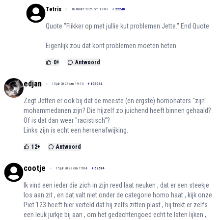
Tetris
16 maart 2026 om 17:02
+
22240
Quote "Flikker op met jullie kut problemen Jette." End Quote
Eigenlijk zou dat kont problemen moeten heten.
0
+
Antwoord
edjan
15 juli 2023 om 19:13
+
105044
Zegt Jetten er ook bij dat de meeste (en ergste) homohaters "zijn"
mohammedanen zijn? Die hijzelf zo juichend heeft binnen gehaald?
Of is dat dan weer "racistisch"?
Links zijn is echt een hersenafwijking.
12
+
Antwoord
cootje
15 juli 2023 om 19:04
+
52614
Ik vind een ieder die zich in zijn reed laat neuken , dat er een steekje
los aan zit , en dat valt niet onder de categorie homo haat , kijk onze
Piet 123 heeft hier verteld dat hij zelfs zitten plast , hij trekt er zelfs
een leuk jurkje bij aan , om het gedachtengoed echt te laten lijken ,