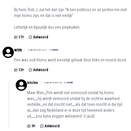
Bij hem, Rob J, zal het dan zijn "Ik ben politicus en ze pesten me met
mijn homo zijn, en dat is niet eerlijk".
Letterlijk en figuurlijk dus een piepkuiken.
17
+
Antwoord
wim
15 juli 2023 om 22:21
+
138306
Pim was ook Homo werd vreselijk gehaat door links en moest dood.
13
+
Antwoord
bitchie
16 juli 2023 om 8:29
+
147485
Maar Wim,,,Pim werdt niet vermoord omdat hij homo
was,,,,hij werdt vermoord omdat hij de rechtse waarheid
vertelde,,,en dat mocht niet,,,,als dat toen mocht in die tijd
al,,,dan zag Nederland er in deze tijd heeeeeel anders
uit,,,,,zou bijna zeggen welvarend 💡🙏🏼
9
+
Antwoord