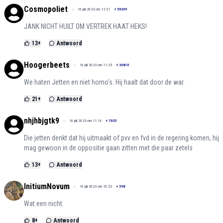
Cosmopoliet
16 juli 2023 om 12:21
+
55309
JANK NICHT HUILT OM VERTREK HAAT HEKS!
13
+
Antwoord
Hoogerbeets
16 juli 2023 om 11:25
+
30810
We haten Jetten en niet homo's. Hij haalt dat door de war.
21
+
Antwoord
nhjhbjgtk9
16 juli 2023 om 11:14
+
7035
Die jetten denkt dat hij uitmaakt of pvv en fvd in de regering komen, hij
mag gewoon in de oppositie gaan zitten met die paar zetels
13
+
Antwoord
InitiumNovum
16 juli 2023 om 10:52
+
598
Wat een nicht.
8
+
Antwoord