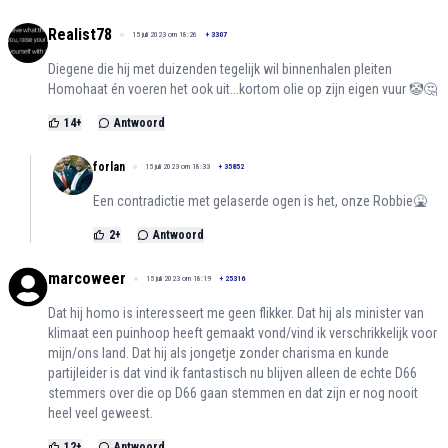
Realist78
15 juli 2023 om 18:26
+
3307
Diegene die hij met duizenden tegelijk wil binnenhalen pleiten
Homohaat én voeren het ook uit...kortom olie op zijn eigen vuur 🤡🤔
14
+
Antwoord
forlan
15 juli 2023 om 18:33
+
35852
Een contradictie met gelaserde ogen is het, onze Robbie🤮
2
+
Antwoord
marcoweer
15 juli 2023 om 18:19
+
25316
Dat hij homo is interesseert me geen flikker. Dat hij als minister van
klimaat een puinhoop heeft gemaakt vond/vind ik verschrikkelijk voor
mijn/ons land. Dat hij als jongetje zonder charisma en kunde
partijleider is dat vind ik fantastisch nu blijven alleen de echte D66
stemmers over die op D66 gaan stemmen en dat zijn er nog nooit
heel veel geweest.
12
+
Antwoord