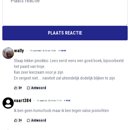
PLAATS REACTIE
wally
15 september 2023 om 13:06
+
18346
Slaap lekker pinokkio. Lees eerst eens een goed boek, bijvoorbeeld
het paard van troje.
Kan zeer leerzaam voor je zijn
En vergeet niet.... naiviteit zal uiteindelijk dodelijk blijken te zijn.
0
+
Antwoord
vaart384
21 augustus 2023 om 11:14
+
6940
Ik ben geen homofoob maar ik ben tegen valse pisnichten
3
+
Antwoord