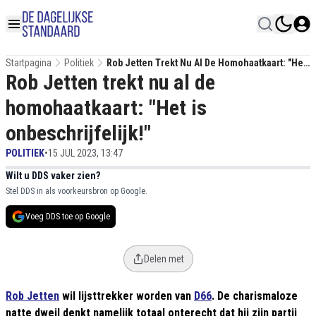
Startpagina
Politiek
Rob Jetten Trekt Nu Al De Homohaatkaart: "Het
Rob Jetten trekt nu al de
Is Onbeschrijfelijk!"
homohaatkaart: "Het is
onbeschrijfelijk!"
POLITIEK
•
15 JUL 2023, 13:47
Wilt u DDS vaker zien?
Stel DDS in als voorkeursbron op Google.
Voeg DDS toe op Google
Delen met
Rob Jetten
wil lijsttrekker worden van
D66
. De charismaloze
natte dweil denkt namelijk totaal onterecht dat hij zijn partij