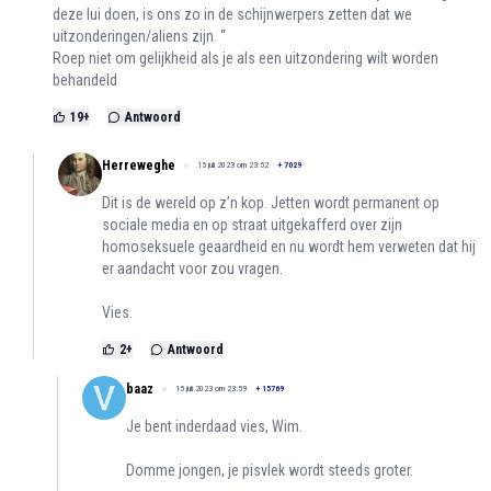
deze lui doen, is ons zo in de schijnwerpers zetten dat we
uitzonderingen/aliens zijn. “
Roep niet om gelijkheid als je als een uitzondering wilt worden
behandeld
19
+
Antwoord
Herreweghe
15 juli 2023 om 23:52
+
7029
Dit is de wereld op z’n kop. Jetten wordt permanent op
sociale media en op straat uitgekafferd over zijn
homoseksuele geaardheid en nu wordt hem verweten dat hij
er aandacht voor zou vragen.
Vies.
2
+
Antwoord
baaz
15 juli 2023 om 23:59
+
15769
Je bent inderdaad vies, Wim.
Domme jongen, je pisvlek wordt steeds groter.