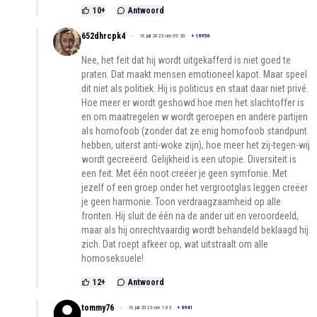
10
+
Antwoord
652dhrcpk4
16 juli 2023 om 00:30
+
16956
Nee, het feit dat hij wordt uitgekafferd is niet goed te
praten. Dat maakt mensen emotioneel kapot. Maar speel
dit niet als politiek. Hij is politicus en staat daar niet privé.
Hoe meer er wordt geshowd hoe men het slachtoffer is
en om maatregelen w wordt geroepen en andere partijen
als homofoob (zonder dat ze enig homofoob standpunt
hebben, uiterst anti-woke zijn), hoe meer het zij-tegen-wij
wordt gecreëerd. Gelijkheid is een utopie. Diversiteit is
een feit. Met één noot creëer je geen symfonie. Met
jezelf of een groep onder het vergrootglas leggen creëer
je geen harmonie. Toon verdraagzaamheid op alle
fronten. Hij sluit de één na de ander uit en veroordeeld,
maar als hij onrechtvaardig wordt behandeld beklaagd hij
zich. Dat roept afkeer op, wat uitstraalt om alle
homoseksuele!
12
+
Antwoord
tommy76
16 juli 2023 om 1:03
+
6941