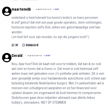
maartenvdb
16 juli 2023 om 10:33
+
2225
nederland is heel tolerant tov homo's lesbo's en trans personen
ik zelf geloof dat met een paar goede operaties, stem oefeningen,
hormoon injecties zelfs Rob Jetten een geloofwaardige vent kan
worden.
( en heel lief voor zijn moeder, zo zijn die jongens toch? )
6
+
Antwoord
Gerald
16 juli 2023 om 9:20
+
27707
Nou, daar hoef Rob de kaart niet voor te trekken, dat kan ik zo ook
wel zien en horen dat ie homo is. Dat moet ie ook helemaal zelf
weten maar niet gebruiken voor z’n politieke jank verhalen. Dit is een
zeer gevaarlijk ventje voor hardwerkende autochtone zich scheel aan
belasting betalende Nederlandse burgers. Met z’n jankverhalen wil ie
mensen een schuldgevoel aanpraten en ze hier financieel voor
oplaten draaien om zogenaamd de boel hiermee te compenseren.
Ondertussen gaan deze miljarden uiteraard naar allerlei linkse
hobby’s, stemadvies: NIET OP STEMMEN