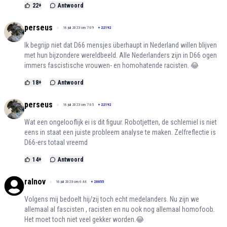
22
+
Antwoord
perseus
16 juli 2023 om 7:09
+
22192
Ik begrijp niet dat D66 mensjes überhaupt in Nederland willen blijven
met hun bijzondere wereldbeeld. Alle Nederlanders zijn in D66 ogen
immers fascistische vrouwen- en homohatende racisten. 😂
18
+
Antwoord
perseus
16 juli 2023 om 7:05
+
22192
Wat een ongelooflijk ei is dit figuur. Robotjetten, de schlemiel is niet
eens in staat een juiste probleem analyse te maken. Zelfreflectie is
D66-ers totaal vreemd
14
+
Antwoord
ralnov
16 juli 2023 om 6:44
+
20055
Volgens mij bedoelt hij/zij toch echt medelanders. Nu zijn we
allemaal al fascisten , racisten en nu ook nog allemaal homofoob.
Het moet toch niet veel gekker worden.😂