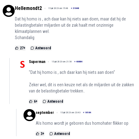
Hellemondt2
15 juli 2023 om 19:48
+
31848
Dat hij homo is , ach daar kan hij niets aan doen, maar dat hij de
belastingbetaler miljarden uit de zak haalt met onzinnige
klimaatplannen wel.
Schandalig
27
+
Antwoord
Superman
15 juli 2023 om 21:54
+
46884
"Dat hij homo is , ach daar kan hij niets aan doen"
Zeker wel, dit is een keuze net als de miljarden uit de zakken
van de belastingbetaler trekken..
6
+
Antwoord
september
15 juli 2023 om 23:43
+
18184
Als homo wordt je geboren dus homohater flikker op
3
+
Antwoord