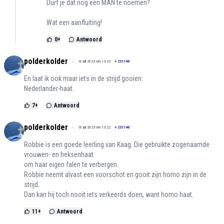
Durf je dat nog een MAN te noemen?
Wat een aanfluiting!
0
+
Antwoord
polderkolder
16 juli 2023 om 13:23
+
231140
En laat ik ook maar iets in de strijd gooien:
Nederlander-haat.
7
+
Antwoord
polderkolder
16 juli 2023 om 13:22
+
231140
Robbie is een goede leerling van Kaag. Die gebruikte zogenaamde
vrouwen- en heksenhaat
om haar eigen falen te verbergen.
Robbie neemt alvast een voorschot en gooit zijn homo zijn in de
strijd.
Dan kan hij toch nooit iets verkeerds doen, want homo haat.
11
+
Antwoord