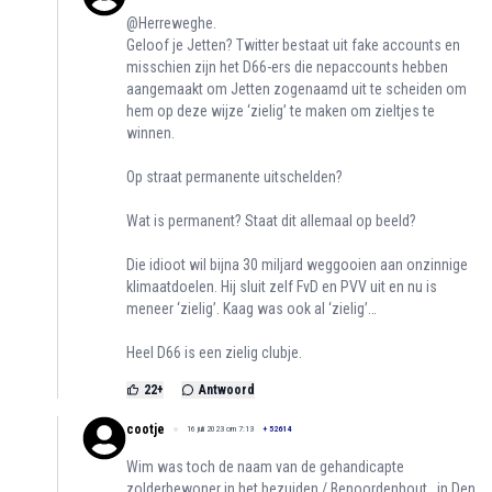
@Herreweghe.
Geloof je Jetten? Twitter bestaat uit fake accounts en
misschien zijn het D66-ers die nepaccounts hebben
aangemaakt om Jetten zogenaamd uit te scheiden om
hem op deze wijze ‘zielig’ te maken om zieltjes te
winnen.
Op straat permanente uitschelden?
Wat is permanent? Staat dit allemaal op beeld?
Die idioot wil bijna 30 miljard weggooien aan onzinnige
klimaatdoelen. Hij sluit zelf FvD en PVV uit en nu is
meneer ‘zielig’. Kaag was ook al ‘zielig’…
Heel D66 is een zielig clubje.
22
+
Antwoord
cootje
16 juli 2023 om 7:13
+
52614
Wim was toch de naam van de gehandicapte
zolderbewoner in het bezuiden / Benoordenhout , in Den