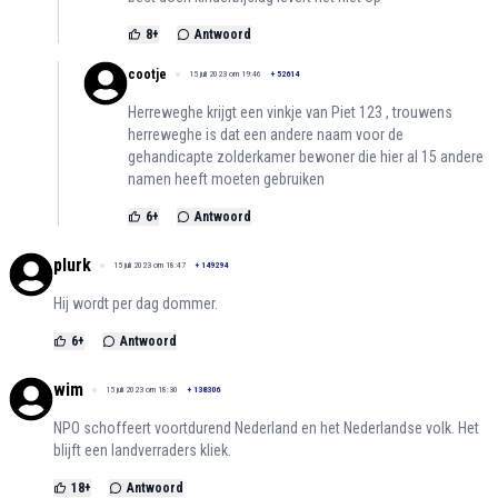
8
+
Antwoord
cootje
15 juli 2023 om 19:46
+
52614
Herreweghe krijgt een vinkje van Piet 123 , trouwens
herreweghe is dat een andere naam voor de
gehandicapte zolderkamer bewoner die hier al 15 andere
namen heeft moeten gebruiken
6
+
Antwoord
plurk
15 juli 2023 om 18:47
+
149294
Hij wordt per dag dommer.
6
+
Antwoord
wim
15 juli 2023 om 18:30
+
138306
NPO schoffeert voortdurend Nederland en het Nederlandse volk. Het
blijft een landverraders kliek.
18
+
Antwoord