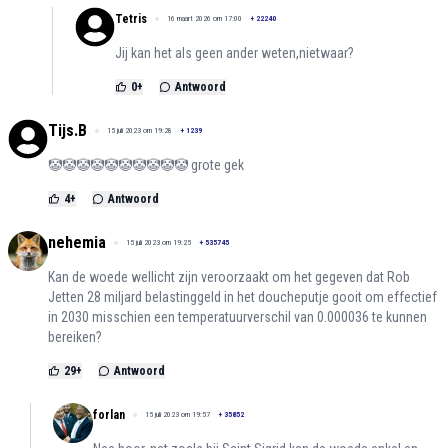
Tetris
16 maart 2026 om 17:00
+
22240
Jij kan het als geen ander weten,nietwaar?
0
+
Antwoord
Tijs.B
15 juli 2023 om 19:28
+
1239
🤡🤡🤡🤡🤡🤡🤡🤡🤡🤡 grote gek
4
+
Antwoord
nehemia
15 juli 2023 om 19:25
+
535745
Kan de woede wellicht zijn veroorzaakt om het gegeven dat Rob
Jetten 28 miljard belastinggeld in het doucheputje gooit om effectief
in 2030 misschien een temperatuurverschil van 0.000036 te kunnen
bereiken?
29
+
Antwoord
forlan
15 juli 2023 om 19:57
+
35852