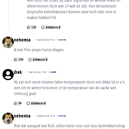
Nee hoor, net zoals bij Saint Sigrid kan de woede enkel en
alleen komen door wie of wat ze zijn. Hun desastreuze
utopische beleidskeuzes kunnen daar toch niks mee te
maken hebben?💩
12
+
Antwoord
nehemia
15 juli 2023 om 19:21
+
535745
Ik heb Pim amper horen klagen.
13
+
Antwoord
jhak
15 juli 2023 om 19:20
+
20885
Hij zal zich eerst moeten laten temperaturen door een dikke lul in z'n
reet om te weten te komen of de temperatuur van de aarde wel
omhoog gaat.
9
+
Antwoord
nehemia
15 juli 2023 om 19:18
+
535745
Wat dat aangaat kan Rob Jetten beter voor een duo-lijsttrekkerschap