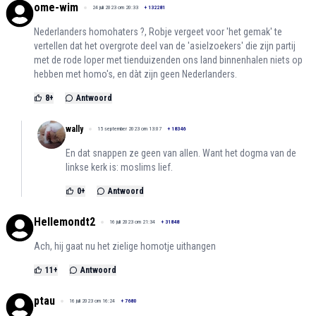
ome-wim
24 juli 2023 om 20:33
+
132281
Nederlanders homohaters ?, Robje vergeet voor 'het gemak' te
vertellen dat het overgrote deel van de 'asielzoekers' die zijn partij
met de rode loper met tienduizenden ons land binnenhalen niets op
hebben met homo's, en dàt zijn geen Nederlanders.
8
+
Antwoord
wally
15 september 2023 om 13:07
+
18346
En dat snappen ze geen van allen. Want het dogma van de
linkse kerk is: moslims lief.
0
+
Antwoord
Hellemondt2
16 juli 2023 om 21:34
+
31848
Ach, hij gaat nu het zielige homotje uithangen
11
+
Antwoord
ptau
16 juli 2023 om 16:24
+
7680