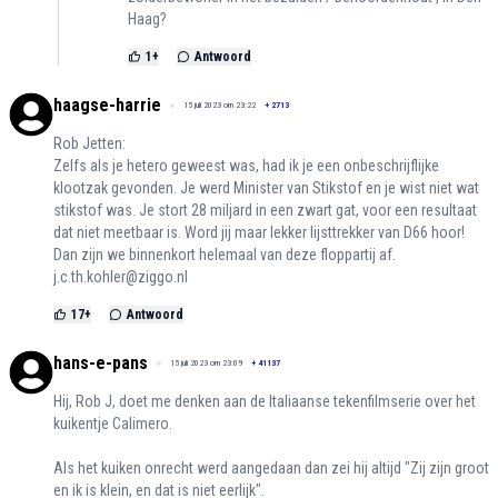
Haag?
1
+
Antwoord
haagse-harrie
15 juli 2023 om 23:22
+
2713
Rob Jetten:
Zelfs als je hetero geweest was, had ik je een onbeschrijflijke
klootzak gevonden. Je werd Minister van Stikstof en je wist niet wat
stikstof was. Je stort 28 miljard in een zwart gat, voor een resultaat
dat niet meetbaar is. Word jij maar lekker lijsttrekker van D66 hoor!
Dan zijn we binnenkort helemaal van deze floppartij af.
j.c.th.kohler@ziggo.nl
17
+
Antwoord
hans-e-pans
15 juli 2023 om 23:09
+
41137
Hij, Rob J, doet me denken aan de Italiaanse tekenfilmserie over het
kuikentje Calimero.
Als het kuiken onrecht werd aangedaan dan zei hij altijd "Zij zijn groot
en ik is klein, en dat is niet eerlijk".