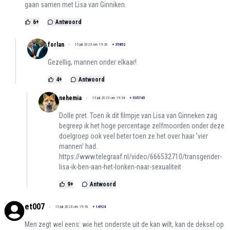
gaan samen met Lisa van Ginniken.
6
+
Antwoord
forlan
15 juli 2023 om 19:26
+
35852
Gezellig, mannen onder elkaar!
4
+
Antwoord
nehemia
15 juli 2023 om 19:34
+
535745
Dolle pret. Toen ik dit filmpje van Lisa van Ginneken zag
begreep ik het hoge percentage zelfmoorden onder deze
doelgroep ook veel beter toen ze het over haar 'vier
mannen' had.
https://www.telegraaf.nl/video/666532710/transgender-
lisa-ik-ben-aan-het-lonken-naar-sexualiteit
9
+
Antwoord
et007
15 juli 2023 om 19:18
+
14924
Men zegt wel eens: wie het onderste uit de kan wilt, kan de deksel op