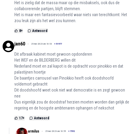
Het is zielig dat de massa maar op die misbaksels, ook dus de
collaborerende partijen, blijft stemmen.
Het is maar een fantasievoorbeeld waar niets van terechtkomt. Het
zou leuk zijn als het wel zou kunnen.
8
+
Antwoord
jan60
25 mei 2023 om 10:53
+
51977
Dit afbraak kabinet moet gewoon opdonderen
Het WEF en de BILDERBERG willen dit
Nederland moet en zal kapot is de opdracht voor pinokkio en dat
palastijnen hoertje
De baantjes carrousel van Pinokkio heeft ook doodshoofd
voldemort gebracht
Dit doodshoofd weet ook niet wat democratie is en zegt gewoon
nee
Dus eigenlijk zou de doodstraf herzien moeten worden dan gelijk de
regering en de hoogste ambtenaren ophangen of nekschot
17
+
Antwoord
armilus
25 mei 2023 om 10:59
+
7552