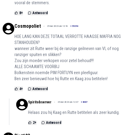
vooral de stemmers.
8
+
Antwoord
Cosmopoliet
25 mei 2023 om 12:18
+
55294
HOE LANG KAN DEZE TOTAAL VERROTTE HAAGSE MAFFIA NOG
STANHOUDEN?
wanneer zit Rutte weer bij de ranzige geilneven van VI, of nog
ranziger spuiten en slikken?
Zou zijn moeder verkopen voor zetel behoud!!!
ALLE SCHAAMTE VOORBIJ
Bolkenstein noemde PIM FORTUYN een pleefiguur.
Ben zeer benieuwd hoe hij Rutte en Kaag zou betitelen!
4
+
Antwoord
Spiritobserver
25 mei 2023 om 12:37
+
8307
Helaas zou hij Kaag en Rutte betitelen als zeer kundig.
2
+
Antwoord