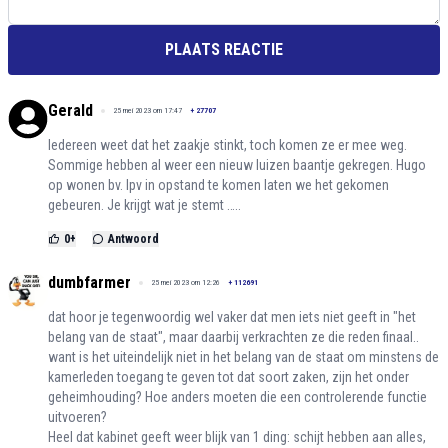
PLAATS REACTIE
Gerald
25 mei 2023 om 17:47
+
27707
Iedereen weet dat het zaakje stinkt, toch komen ze er mee weg.
Sommige hebben al weer een nieuw luizen baantje gekregen. Hugo
op wonen bv. Ipv in opstand te komen laten we het gekomen
gebeuren. Je krijgt wat je stemt …..
0
+
Antwoord
dumbfarmer
25 mei 2023 om 12:26
+
112691
dat hoor je tegenwoordig wel vaker dat men iets niet geeft in "het
belang van de staat", maar daarbij verkrachten ze die reden finaal..
want is het uiteindelijk niet in het belang van de staat om minstens de
kamerleden toegang te geven tot dat soort zaken, zijn het onder
geheimhouding? Hoe anders moeten die een controlerende functie
uitvoeren?
Heel dat kabinet geeft weer blijk van 1 ding: schijt hebben aan alles,