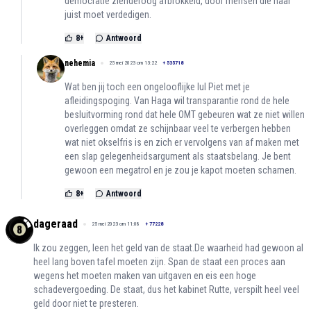
democratie zienderoog afbrokkeld, door mensen die haar
juist moet verdedigen.
8
+
Antwoord
nehemia
25 mei 2023 om 13:22
+
535718
Wat ben jij toch een ongelooflijke lul Piet met je
afleidingspoging. Van Haga wil transparantie rond de hele
besluitvorming rond dat hele OMT gebeuren wat ze niet willen
overleggen omdat ze schijnbaar veel te verbergen hebben
wat niet okselfris is en zich er vervolgens van af maken met
een slap gelegenheidsargument als staatsbelang. Je bent
gewoon een megatrol en je zou je kapot moeten schamen.
8
+
Antwoord
dageraad
25 mei 2023 om 11:08
+
77228
Ik zou zeggen, leen het geld van de staat.De waarheid had gewoon al
heel lang boven tafel moeten zijn. Span de staat een proces aan
wegens het moeten maken van uitgaven en eis een hoge
schadevergoeding. De staat, dus het kabinet Rutte, verspilt heel veel
geld door niet te presteren.