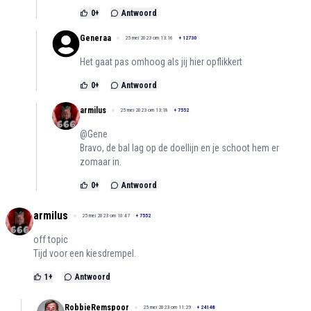
0
+
Antwoord
Generaa
25 mei 2023 om 13:16
+
12730
Het gaat pas omhoog als jij hier opflikkert
0
+
Antwoord
armilus
25 mei 2023 om 13:18
+
7552
@Gene
Bravo, de bal lag op de doellijn en je schoot hem er
zomaar in.
0
+
Antwoord
armilus
25 mei 2023 om 10:47
+
7552
off topic
Tijd voor een kiesdrempel.
1
+
Antwoord
RobbieRemspoor
25 mei 2023 om 11:29
+
24148