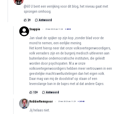
@60 U bent een verrijking voor dit blog, het niveau gaat met
sprongen omhoog.
2
+
Antwoord
Snappie
25 mei 2023 om 11:24
+
4618
Jan slaat de spijker op zijn kop ,zonder blad voor de
mond te nemen, een eerlijke mening.
Het komt hierop neer dat onze volksvertegenwoordigers,
volk verraders zijn en de burgerij medisch uitleveren aan
buitenlandse ondemocratische instituten, die geleidt
worden door psychopaten. M.a.w onze
volksvertegenwoordigers hebben meer vertrouwen in een
geestelijke machtswellustelingen dan het eigen volk.
Daar mag van mij de doodstraf op staan of een
levenslange ban in de bajes met al dat andere Gajes.
13
+
Antwoord
RobbieRemspoor
25 mei 2023 om 11:29
+
24148
Jij helaas niet.