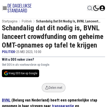
Startpagina
Politiek
Schandalig Dat Dit Nodig Is, BVNL Lanceert
Schandalig dat dit nodig is, BVNL
Crowdfunding Om Geheime OMT-Opnames Op
Tafel Te Krijgen
lanceert crowdfunding om geheime
OMT-opnames op tafel te krijgen
POLITIEK
•
25 MEI 2023, 10:00
Wilt u DDS vaker zien?
Stel DDS in als voorkeursbron op Google.
Voeg DDS toe op Google
Delen met
BVNL
(Belang van Nederland) heeft een opmerkelijke stap
genomen in haar streven naar
transparantie
en