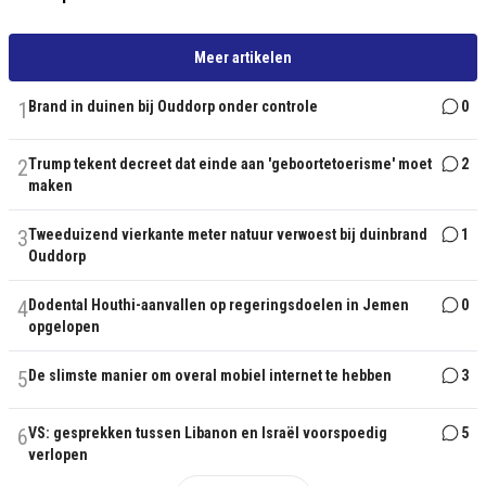
Meer artikelen
1
Brand in duinen bij Ouddorp onder controle
0
2
Trump tekent decreet dat einde aan 'geboortetoerisme' moet
2
maken
3
Tweeduizend vierkante meter natuur verwoest bij duinbrand
1
Ouddorp
4
Dodental Houthi-aanvallen op regeringsdoelen in Jemen
0
opgelopen
5
De slimste manier om overal mobiel internet te hebben
3
6
VS: gesprekken tussen Libanon en Israël voorspoedig
5
verlopen