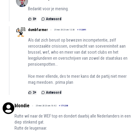
Bedankt voor je mening.
0
+
Antwoord
dumbfarmer
25 mei 2023 om 12:30
+
112691
Als dat zich berust op bewezen incompetentie, zelf
veroorzaakte crisissen, overdracht van soevereiniteit aan
brussel, wef, who en meer van dat soort clubs en het
leegplunderen en overschrijven van zowel de staatskas en
pensioenpotten...
Hoe meer ellende, des te meer kans dat de partij niet meer
mag meedoen.. prima plan
3
+
Antwoord
blondie
25 mei 2023 om 10:42
+
171238
Rutte wil naar de WEF top en dondert daarbij alle Nederlanders in een
diep stinkend gat.
Rutte de leugenaar.