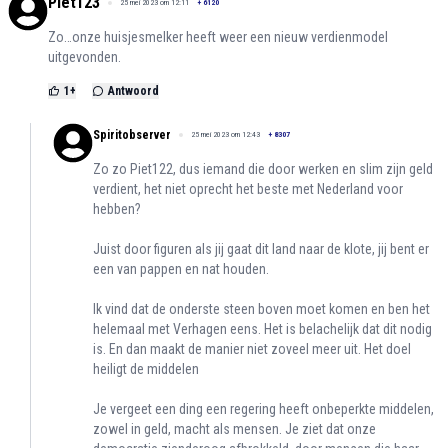
Piet123
25 mei 2023 om 12:11
+
6120
Zo…onze huisjesmelker heeft weer een nieuw verdienmodel
uitgevonden.
1
+
Antwoord
Spiritobserver
25 mei 2023 om 12:43
+
8307
Zo zo Piet122, dus iemand die door werken en slim zijn geld
verdient, het niet oprecht het beste met Nederland voor
hebben?
Juist door figuren als jij gaat dit land naar de klote, jij bent er
een van pappen en nat houden.
Ik vind dat de onderste steen boven moet komen en ben het
helemaal met Verhagen eens. Het is belachelijk dat dit nodig
is. En dan maakt de manier niet zoveel meer uit. Het doel
heiligt de middelen
Je vergeet een ding een regering heeft onbeperkte middelen,
zowel in geld, macht als mensen. Je ziet dat onze