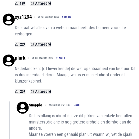
18
+
Antwoord
xyz1234
25 mei 2023 om 10:33
+
116459
De staat wil alles van u weten, maar heeft des te meer voor u te
verbergen.
22
+
Antwoord
plurk
25 mei 2023 om 10:08
+
149215
Nederland kent (of liever kende) de wet openbaarheid van bestuur. Dit
is dus inderdaad idioot. Maarja, wat is er nu niet idioot onder dit
klunzenkabinet.
25
+
Antwoord
Snappie
25 mei 2023 om 11:36
+
4618
De bevolking is idioot dat ze dit pikken van enkele tientallen
ministers ,die ene is nog grotere arshole en dombo dan de
andere.
Maar ze voeren een gehaaid plan uit waarin wij vet de sjaak