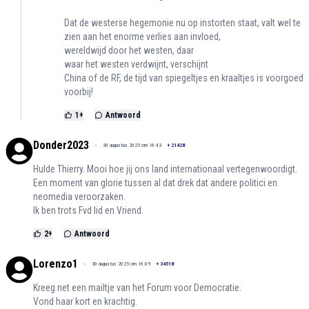
Dat de westerse hegemonie nu op instorten staat, valt wel te
zien aan het enorme verlies aan invloed,
wereldwijd door het westen, daar
waar het westen verdwijnt, verschijnt
China of de RF, de tijd van spiegeltjes en kraaltjes is voorgoed
voorbij!
1
+
Antwoord
Donder2023
30 augustus 2025 om 16:43
+
21428
Hulde Thierry. Mooi hoe jij ons land internationaal vertegenwoordigt.
Een moment van glorie tussen al dat drek dat andere politici en
neomedia veroorzaken.
Ik ben trots Fvd lid en Vriend.
2
+
Antwoord
Lorenzo1
30 augustus 2025 om 16:09
+
34518
Kreeg net een mailtje van het Forum voor Democratie.
Vond haar kort en krachtig.