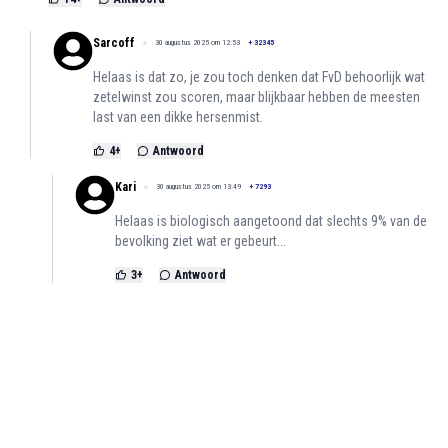
Sarcoff
30 augustus 2025 om 12:53
+
32345
Helaas is dat zo, je zou toch denken dat FvD behoorlijk wat
zetelwinst zou scoren, maar blijkbaar hebben de meesten
last van een dikke hersenmist.
4
+
Antwoord
Kari
30 augustus 2025 om 13:49
+
7293
Helaas is biologisch aangetoond dat slechts 9% van de
bevolking ziet wat er gebeurt...
3
+
Antwoord