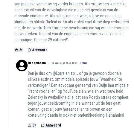
van politieke vernieuwing verder brengen. Als vrouw ben ik me elke
dag bewust van de onveiligheid die mede het gevolg is van de
massale immigratie. Als scheikundige weet ik hoe onzinnig het
klimaat- en stikstofbeleid is. En als violist voel ik me diep verbonden
met de onovertroffen Europese beschaving die wij willen behouden
en versterken. Ik barst van de energie en heb enorm veel zin in de
campagne. Op naar 29 oktober!’
2
+
Antwoord
Dreamteam
30 augustus 2025 om 16:31
+
93273
Ben je dus om @Lorre en zo1, of ga je gewoon door als
slinkse activist, om middels epistels jouw "waarheid" te
verkondigen? Een advocaat genaamd van Duijn laat middels:
"recht voor allen" op YouTube zien, wie en wat jouw held
Zelensky in werkelijkheid is, dat een Poetin straks compleet
tegen jouw beeldvorming in als winnaar uit de bus gaat
komen, gaat al jouw hersencellen te boven en een
kortsluiting daarin is ook niet ondenkbeelding! Hahahaha!
3
+
Antwoord