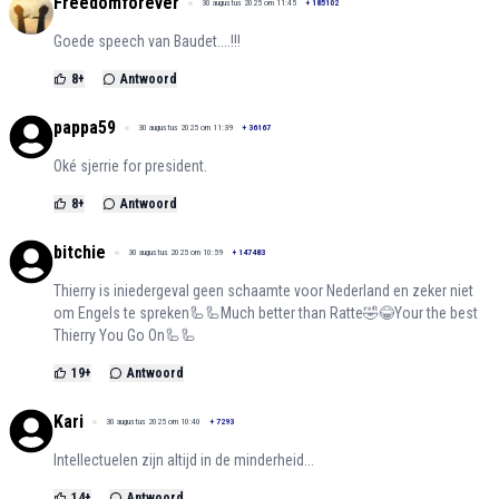
Freedomforever
30 augustus 2025 om 11:45
+
185102
Goede speech van Baudet....!!!
8
+
Antwoord
pappa59
30 augustus 2025 om 11:39
+
36167
Oké sjerrie for president.
8
+
Antwoord
bitchie
30 augustus 2025 om 10:59
+
147483
Thierry is iniedergeval geen schaamte voor Nederland en zeker niet
om Engels te spreken🦾🦾Much better than Ratte🤣😂Your the best
Thierry You Go On🦾🦾
19
+
Antwoord
Kari
30 augustus 2025 om 10:40
+
7293
Intellectuelen zijn altijd in de minderheid...
14
+
Antwoord