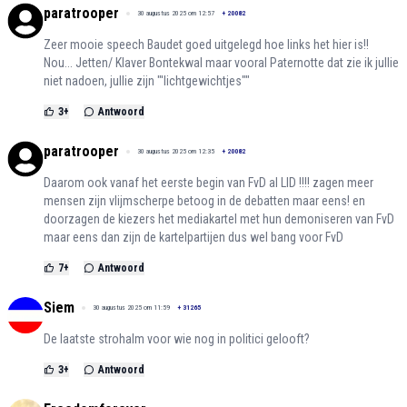
paratrooper
30 augustus 2025 om 12:57
+
20082
Zeer mooie speech Baudet goed uitgelegd hoe links het hier is!!
Nou... Jetten/ Klaver Bontekwal maar vooral Paternotte dat zie ik jullie
niet nadoen, jullie zijn "'lichtgewichtjes""
3
+
Antwoord
paratrooper
30 augustus 2025 om 12:35
+
20082
Daarom ook vanaf het eerste begin van FvD al LID !!!! zagen meer
mensen zijn vlijmscherpe betoog in de debatten maar eens! en
doorzagen de kiezers het mediakartel met hun demoniseren van FvD
maar eens dan zijn de kartelpartijen dus wel bang voor FvD
7
+
Antwoord
Siem
30 augustus 2025 om 11:59
+
31265
De laatste strohalm voor wie nog in politici gelooft?
3
+
Antwoord