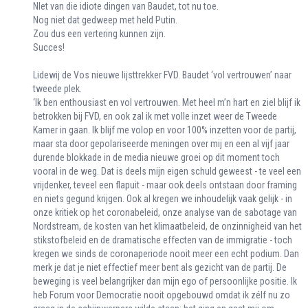
NIet van die idiote dingen van Baudet, tot nu toe.
Nog niet dat gedweep met held Putin.
Zou dus een vertering kunnen zijn.
Succes!
Lidewij de Vos nieuwe lijsttrekker FVD. Baudet ‘vol vertrouwen’ naar
tweede plek.
‘Ik ben enthousiast en vol vertrouwen. Met heel m’n hart en ziel blijf ik
betrokken bij FVD, en ook zal ik met volle inzet weer de Tweede
Kamer in gaan. Ik blijf me volop en voor 100% inzetten voor de partij,
maar sta door gepolariseerde meningen over mij en een al vijf jaar
durende blokkade in de media nieuwe groei op dit moment toch
vooral in de weg. Dat is deels mijn eigen schuld geweest - te veel een
vrijdenker, teveel een flapuit - maar ook deels ontstaan door framing
en niets gegund krijgen. Ook al kregen we inhoudelijk vaak gelijk - in
onze kritiek op het coronabeleid, onze analyse van de sabotage van
Nordstream, de kosten van het klimaatbeleid, de onzinnigheid van het
stikstofbeleid en de dramatische effecten van de immigratie - toch
kregen we sinds de coronaperiode nooit meer een echt podium. Dan
merk je dat je niet effectief meer bent als gezicht van de partij. De
beweging is veel belangrijker dan mijn ego of persoonlijke positie. Ik
heb Forum voor Democratie nooit opgebouwd omdat ik zélf nu zo