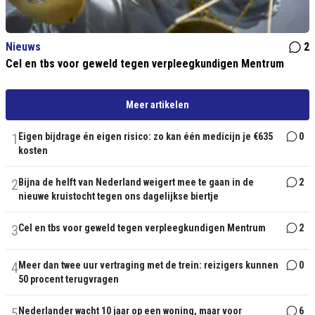
Nieuws
2
Cel en tbs voor geweld tegen verpleegkundigen Mentrum
Meer artikelen
1
Eigen bijdrage én eigen risico: zo kan één medicijn je €635
0
kosten
2
Bijna de helft van Nederland weigert mee te gaan in de
2
nieuwe kruistocht tegen ons dagelijkse biertje
3
Cel en tbs voor geweld tegen verpleegkundigen Mentrum
2
4
Meer dan twee uur vertraging met de trein: reizigers kunnen
0
50 procent terugvragen
5
Nederlander wacht 10 jaar op een woning, maar voor
6