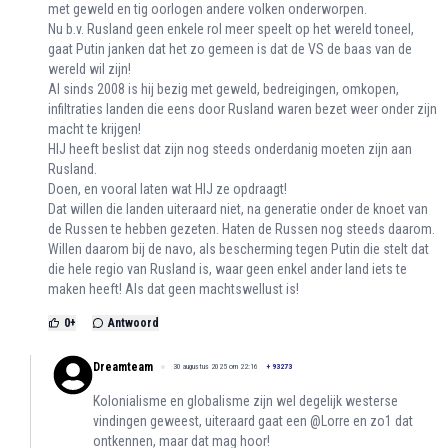
met geweld en tig oorlogen andere volken onderworpen.
Nu b.v. Rusland geen enkele rol meer speelt op het wereld toneel,
gaat Putin janken dat het zo gemeen is dat de VS de baas van de
wereld wil zijn!
Al sinds 2008 is hij bezig met geweld, bedreigingen, omkopen,
infiltraties landen die eens door Rusland waren bezet weer onder zijn
macht te krijgen!
HIJ heeft beslist dat zijn nog steeds onderdanig moeten zijn aan
Rusland.
Doen, en vooral laten wat HIJ ze opdraagt!
Dat willen die landen uiteraard niet, na generatie onder de knoet van
de Russen te hebben gezeten. Haten de Russen nog steeds daarom.
Willen daarom bij de navo, als bescherming tegen Putin die stelt dat
die hele regio van Rusland is, waar geen enkel ander land iets te
maken heeft! Als dat geen machtswellust is!
0
+
Antwoord
Dreamteam
30 augustus 2025 om 22:16
+
93273
Kolonialisme en globalisme zijn wel degelijk westerse
vindingen geweest, uiteraard gaat een @Lorre en zo1 dat
ontkennen, maar dat mag hoor!