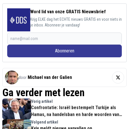
Word lid van onze GRATIS Nieuwsbrief
Krijg ELKE dag het ECHTE nieuws GRATIS en voor niets in
je inbox. Abonneer je vandaag!
Abonneren
Michael van der Galien
door
Ga verder met lezen
Vorig artikel
Confrontatie: Israël bestempelt Turkije als
Hamas, na handelsban en harde woorden van
Erdogan
Volgend artikel
Kyiv meldt nieuwe aanvallen op