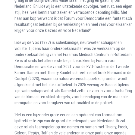
graag in de schijnwerpers wilde staan; het ging en gaat mij om
Nederland. En Lidewij is een uitstekende opvolger, met rust, een eigen
stijl, heel veel kennis van zaken en verrassende debatingskills. Met
haar aan kop verwacht ik dat Forum voor Democratie een fantastisch
resultaat gaat behalen bij de verkiezingen en heel veel voor elkaar kan
krijgen voor onze kiezers en voor Nederland!’
Lidewij de Vos (1997) is scheikundige, neurowetenschapper en
violiste. Tijdens haar onderzoeksmaster was ze werkzaam op de
onderzoeksafdeling van het Erasmus Medisch Centrum in Rotterdam.
Ze is al sinds het allereerste begin betrokken bij Forum voor
Democratie en werkte vanaf 2021 voor de FVD-fractie in de Tweede
Kamer. Samen met Thierry Baudet schreef ze het boek Niemand in de
Cockpit (2023), waarin op natuurwetenschappelijke gronden wordt
afgerekend met het stikstofbeleid. In 2025 verving ze Baudet tijdens
zijn vaderschapsverlof: als Kamerlid zette ze zich in voor afschaffing
van de klimaat- en stikstofregels, voor beëindiging van de massale
immigratie en voor terugkeer van rationaliteit in de politiek.
‘Het is een bijzonder grote eer en een opdracht van formaat om
lijsttrekker te zijn van de grootste ledenpartij van Nederland. Ik zal
deze rol als teamspeler op me nemen en samen met Thierry, Freek,
Gideon, Pepijn, Ralf en de vele anderen in onze partij onze agenda