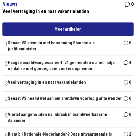
Nieuws
0
Veel vertraging in en naar vakantielanden
Meer artikelen
1
Senaat VS stemt in met benoeming Blanche als
0
justitieminister
2
Haagse asieldwang escaleert: 24 gemeenten op het matje
4
omdat ze niet genoeg asielzoekers opnemen
3
Veel vertraging in en naar vakantielanden
0
4
Senaat VS neemt wet aan om shutdown voorlopig af te wenden
0
5
Viertal aangehouden na inbraak in brandweerkazerne
0
Aalsmeer
6
Klant bij Nationale-Nederlanden? Deze uitvaartpremie is
2