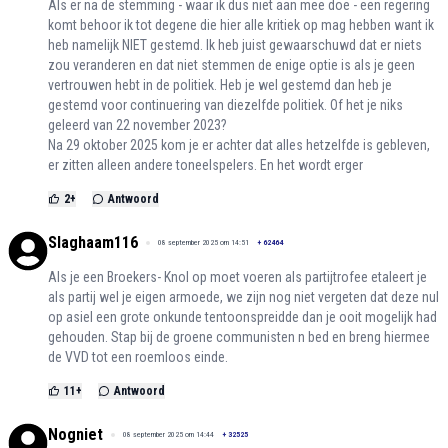
Als er na de stemming - waar ik dus niet aan mee doe - een regering
komt behoor ik tot degene die hier alle kritiek op mag hebben want ik
heb namelijk NIET gestemd. Ik heb juist gewaarschuwd dat er niets
zou veranderen en dat niet stemmen de enige optie is als je geen
vertrouwen hebt in de politiek. Heb je wel gestemd dan heb je
gestemd voor continuering van diezelfde politiek. Of het je niks
geleerd van 22 november 2023?
Na 29 oktober 2025 kom je er achter dat alles hetzelfde is gebleven,
er zitten alleen andere toneelspelers. En het wordt erger
2
+
Antwoord
Slaghaam116
08 september 2025 om 14:51
+
62464
Als je een Broekers- Knol op moet voeren als partijtrofee etaleert je
als partij wel je eigen armoede, we zijn nog niet vergeten dat deze nul
op asiel een grote onkunde tentoonspreidde dan je ooit mogelijk had
gehouden. Stap bij de groene communisten n bed en breng hiermee
de VVD tot een roemloos einde.
11
+
Antwoord
Nogniet
08 september 2025 om 14:44
+
32525