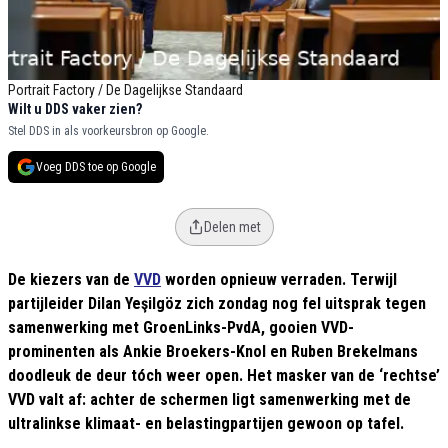
Portrait Factory / De Dagelijkse Standaard
Wilt u DDS vaker zien?
Stel DDS in als voorkeursbron op Google.
Voeg DDS toe op Google
Delen met
De kiezers van de
VVD
worden opnieuw verraden. Terwijl
partijleider Dilan Yeşilgöz zich zondag nog fel uitsprak tegen
samenwerking met GroenLinks-PvdA, gooien VVD-
prominenten als Ankie Broekers-Knol en Ruben Brekelmans
doodleuk de deur tóch weer open. Het masker van de ‘rechtse’
VVD valt af: achter de schermen ligt samenwerking met de
ultralinkse klimaat- en belastingpartijen gewoon op tafel.