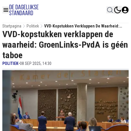
Startpagina
Politiek
VVD-Kopstukken Verklappen De Waarheid:
VVD-kopstukken verklappen de
GroenLinks-PvdA Is Géén Taboe
waarheid: GroenLinks-PvdA is géén
taboe
POLITIEK
•
08 SEP 2025, 14:30