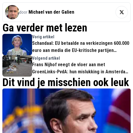
Michael van der Galien
door
Ga verder met lezen
Vorig artikel
Schandaal: EU betaalde na verkiezingen 600.000
euro aan media die EU-kritische partijen
zwartmaakten
Volgend artikel
Frans Nijhof veegt de vloer aan met
GroenLinks-PvdA: hun mislukking in Amsterdam
is desastreus
Dit vind je misschien ook leuk