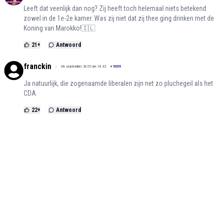
Leeft dat veenlijk dan nog? Zij heeft toch helemaal niets betekend
zowel in de 1e-2e kamer. Was zij niet dat zij thee ging drinken met de
Koning van Marokko!🇮🇱
21
+
Antwoord
franckin
08 september 2025 om 14:32
+
5055
Ja natuurlijk, die zogenaamde liberalen zijn net zo pluchegeil als het
CDA.
22
+
Antwoord