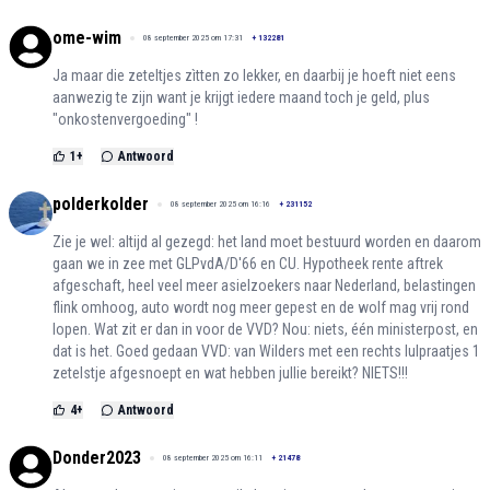
ome-wim
08 september 2025 om 17:31
+
132281
Ja maar die zeteltjes zìtten zo lekker, en daarbij je hoeft niet eens
aanwezig te zijn want je krijgt iedere maand toch je geld, plus
"onkostenvergoeding" !
1
+
Antwoord
polderkolder
08 september 2025 om 16:16
+
231152
Zie je wel: altijd al gezegd: het land moet bestuurd worden en daarom
gaan we in zee met GLPvdA/D'66 en CU. Hypotheek rente aftrek
afgeschaft, heel veel meer asielzoekers naar Nederland, belastingen
flink omhoog, auto wordt nog meer gepest en de wolf mag vrij rond
lopen. Wat zit er dan in voor de VVD? Nou: niets, één ministerpost, en
dat is het. Goed gedaan VVD: van Wilders met een rechts lulpraatjes 1
zetelstje afgesnoept en wat hebben jullie bereikt? NIETS!!!
4
+
Antwoord
Donder2023
08 september 2025 om 16:11
+
21478