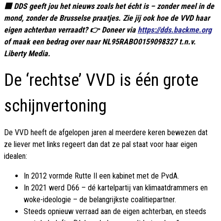
🟦 DDS geeft jou het nieuws zoals het écht is – zonder meel in de
mond, zonder de Brusselse praatjes. Zie jij ook hoe de VVD haar
eigen achterban verraadt? 👉 Doneer via
https://dds.backme.org
of maak een bedrag over naar NL95RABO0159098327 t.n.v.
Liberty Media.
De ‘rechtse’ VVD is één grote
schijnvertoning
De VVD heeft de afgelopen jaren al meerdere keren bewezen dat
ze liever met links regeert dan dat ze pal staat voor haar eigen
idealen:
In 2012 vormde Rutte II een kabinet met de PvdA.
In 2021 werd D66 – dé kartelpartij van klimaatdrammers en
woke-ideologie – de belangrijkste coalitiepartner.
Steeds opnieuw verraad aan de eigen achterban, en steeds