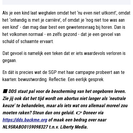
Als je een kind laat weghalen omdat het ‘nu even niet uitkomt’, omdat
het ‘onhandig is met je carrière’, of omdat je ‘nog niet toe was aan
een kind’ - dan mag daar best een gewetensvraag bij horen. Dan is
het volkomen normaal - en zelfs gezond - dat je een gevoel van
schuld of schaamte ervaart.
Dat gevoel is namelijk een teken dat er iets waardevols verloren is
gegaan.
En dát is precies wat de SGP met haar campagne probeert aan te
kaarten: bewustwording. Reflectie. Een eerlijk gesprek.
🟦 DDS staat pal voor de bescherming van het ongeboren leven.
Zie jij ook dat het tijd wordt om abortus niet langer als ‘neutrale
keuze’ te behandelen, maar als iets wat ons allemaal moreel zou
moeten raken? Steun dan ons geluid. 👉 Doneer via
https://dds.backme.org
of maak een bedrag over naar
NL95RABO0159098327 t.n.v. Liberty Media.