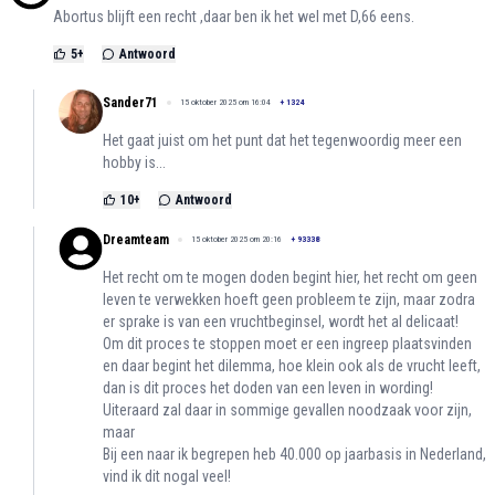
Abortus blijft een recht ,daar ben ik het wel met D,66 eens.
5
+
Antwoord
Sander71
15 oktober 2025 om 16:04
+
1324
Het gaat juist om het punt dat het tegenwoordig meer een
hobby is...
10
+
Antwoord
Dreamteam
15 oktober 2025 om 20:16
+
93338
Het recht om te mogen doden begint hier, het recht om geen
leven te verwekken hoeft geen probleem te zijn, maar zodra
er sprake is van een vruchtbeginsel, wordt het al delicaat!
Om dit proces te stoppen moet er een ingreep plaatsvinden
en daar begint het dilemma, hoe klein ook als de vrucht leeft,
dan is dit proces het doden van een leven in wording!
Uiteraard zal daar in sommige gevallen noodzaak voor zijn,
maar
Bij een naar ik begrepen heb 40.000 op jaarbasis in Nederland,
vind ik dit nogal veel!