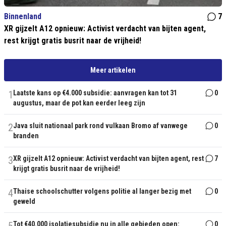
Binnenland
7
XR gijzelt A12 opnieuw: Activist verdacht van bijten agent,
rest krijgt gratis busrit naar de vrijheid!
Meer artikelen
1
Laatste kans op €4.000 subsidie: aanvragen kan tot 31
0
augustus, maar de pot kan eerder leeg zijn
2
Java sluit nationaal park rond vulkaan Bromo af vanwege
0
branden
3
XR gijzelt A12 opnieuw: Activist verdacht van bijten agent, rest
7
krijgt gratis busrit naar de vrijheid!
4
Thaise schoolschutter volgens politie al langer bezig met
0
geweld
Tot €40.000 isolatiesubsidie nu in alle gebieden open:
0