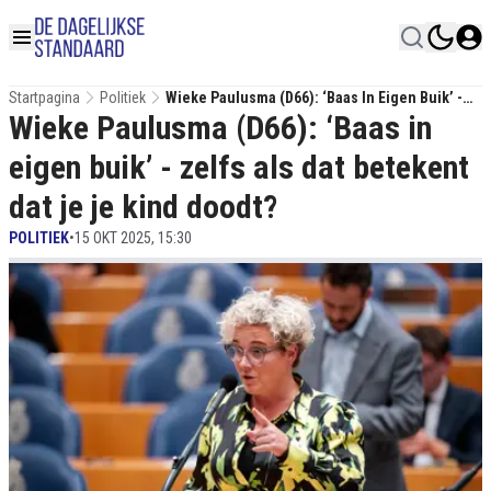
Startpagina
Politiek
Wieke Paulusma (D66): ‘Baas In Eigen Buik’ -
Wieke Paulusma (D66): ‘Baas in
Zelfs Als Dat Betekent Dat Je Je Kind Doodt?
eigen buik’ - zelfs als dat betekent
dat je je kind doodt?
POLITIEK
•
15 OKT 2025, 15:30