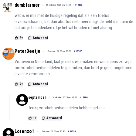
dumbfarmer
15 oktober 2025 om 16:59
+
112832
wat is er mis met de huidige regeling dat als een foetus
levensvatbaar is, dat dan abortus niet meer mag? Je hebt dan ruim de
tijd om je te bedenken of je het wil houden of niet alsnog.
8
+
Antwoord
PeterBeetje
15 oktober 2025 om 16:55
+
15987
Vrouwen in Nederland, laat je niets wijsmaken en wees eens zo wijs
om voorbehoedsmiddelen te gebruiken, dan hoef je geen ongeboren
leven te vermoorden.
7
+
Antwoord
september
16 oktober 2025 om 00:20
+
18186
Tenzij voorbehoedsmiddelen hebben gefaald.
1
+
Antwoord
Lorenzo1
15 oktober 2025 om 16:42
+
34535