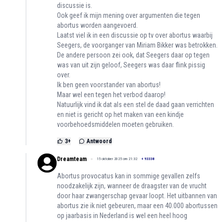
discussie is.
Ook geef ik mijn mening over argumenten die tegen
abortus worden aangevoerd.
Laatst viel ik in een discussie op tv over abortus waarbij
Seegers, de voorganger van Miriam Bikker was betrokken.
De andere persoon zei ook, dat Seegers daar op tegen
was van uit zijn geloof, Seegers was daar flink pissig
over.
Ik ben geen voorstander van abortus!
Maar wel een tegen het verbod daarop!
Natuurlijk vind ik dat als een stel de daad gaan verrichten
en niet is gericht op het maken van een kindje
voorbehoedsmiddelen moeten gebruiken.
3
+
Antwoord
Dreamteam
15 oktober 2025 om 21:32
+
93338
Abortus provocatus kan in sommige gevallen zelfs
noodzakelijk zijn, wanneer de draagster van de vrucht
door haar zwangerschap gevaar loopt. Het uitbannen van
abortus zie ik niet gebeuren, maar een 40.000 abortussen
op jaarbasis in Nederland is wel een heel hoog