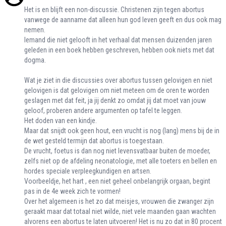
Het is en blijft een non-discussie. Christenen zijn tegen abortus
vanwege de aanname dat alleen hun god leven geeft en dus ook mag
nemen.
Iemand die niet gelooft in het verhaal dat mensen duizenden jaren
geleden in een boek hebben geschreven, hebben ook niets met dat
dogma.
Wat je ziet in die discussies over abortus tussen gelovigen en niet
gelovigen is dat gelovigen om niet meteen om de oren te worden
geslagen met dat feit, ja jij denkt zo omdat jij dat moet van jouw
geloof, proberen andere argumenten op tafel te leggen.
Het doden van een kindje.
Maar dat snijdt ook geen hout, een vrucht is nog (lang) mens bij de in
de wet gesteld termijn dat abortus is toegestaan.
De vrucht, foetus is dan nog niet levensvatbaar buiten de moeder,
zelfs niet op de afdeling neonatologie, met alle toeters en bellen en
hordes speciale verpleegkundigen en artsen.
Voorbeeldje, het hart , een niet geheel onbelangrijk orgaan, begint
pas in de 4e week zich te vormen!
Over het algemeen is het zo dat meisjes, vrouwen die zwanger zijn
geraakt maar dat totaal niet wilde, niet vele maanden gaan wachten
alvorens een abortus te laten uitvoeren! Het is nu zo dat in 80 procent