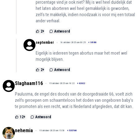
percentage vind je ook niet? Mij is wel heel duidelijk dat
het laten aborteren wel heel gemakkelijk is geworden,
zelfs te makkelijk, indien noodzaak is voor mij een totaal
ander verhaal.
2
+
Antwoord
september
16 oktober 2025 om 00:25
+
18186
Eigelijk is iedereen tegen abortus maar het moet wel
mogelijk blijven.
2
+
Antwoord
Slaghaam116
15 oktober 2025 om 16:22
+
62622
Paulusma, de engel des doods van de doorgedraaide 66, voelt zich
zelfs geroepen om schaamteloos het doden van ongeboren baby’s
te promoten als een recht, wat is Nederland afgegleden, dat dit kan.
12
+
Antwoord
nehemia
15 oktober 2025 om 15:50
+
535768