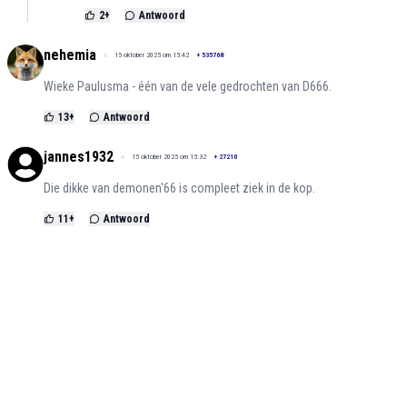
2
+
Antwoord
nehemia
15 oktober 2025 om 15:42
+
535768
Wieke Paulusma - één van de vele gedrochten van D666.
13
+
Antwoord
jannes1932
15 oktober 2025 om 15:32
+
27210
Die dikke van demonen'66 is compleet ziek in de kop.
11
+
Antwoord