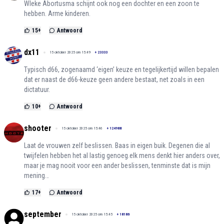
WIeke Abortusma schijnt ook nog een dochter en een zoon te
hebben. Arme kinderen.
15
+
Antwoord
dx11
15 oktober 2025 om 15:49
+
23333
Typisch d66, zogenaamd ‘eigen’ keuze en tegelijkertijd willen bepalen
dat er naast de d66-keuze geen andere bestaat, net zoals in een
dictatuur.
10
+
Antwoord
shooter
15 oktober 2025 om 15:46
+
124988
Laat de vrouwen zelf beslissen. Baas in eigen buik. Degenen die al
twijfelen hebben het al lastig genoeg.elk mens denkt hier anders over,
maar je mag nooit voor een ander beslissen, tenminste dat is mijn
mening…
17
+
Antwoord
september
15 oktober 2025 om 15:45
+
18186