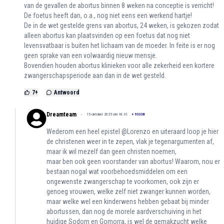
van de gevallen de abortus binnen 8 weken na conceptie is verricht!
De foetus heeft dan, o.a., nog niet eens een werkend hartje!
De in de wet gestelde grens van abortus, 24 weken, is gekozen zodat
alleen abortus kan plaatsvinden op een foetus dat nog niet
levensvatbaar is buiten het lichaam van de moeder. In feite is er nog
geen sprake van een volwaardig nieuw mensje.
Bovendien houden abortus klinieken voor alle zekerheid een kortere
zwangerschapsperiode aan dan in de wet gesteld.
7
+
Antwoord
Dreamteam
15 oktober 2025 om 18:31
+
93338
Wederom een heel epistel @Lorenzo en uiteraard loop je hier
de christenen weer in te zepen, vlak je tegenargumenten af,
maar ik wil mezelf dan geen christen noemen,
maar ben ook geen voorstander van abortus! Waarom, nou er
bestaan nogal wat voorbehoedsmiddelen om een
ongewenste zwangerschap te voorkomen, ook zijn er
genoeg vrouwen, welke zelf niet zwanger kunnen worden,
maar welke wel een kinderwens hebben gebaat bij minder
abortussen, dan nog de morele aardverschuiving in het
huidige Sodom en Gomorra, is wel de gemakzucht welke