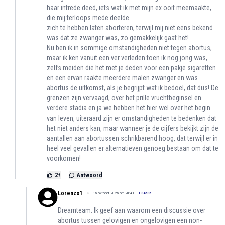
haar intrede deed, iets wat ik met mijn ex ooit meemaakte,
die mij terloops mede deelde
zich te hebben laten aborteren, terwijl mij niet eens bekend
was dat ze zwanger was, zo gemakkelijk gaat het!
Nu ben ik in sommige omstandigheden niet tegen abortus,
maar ik ken vanuit een ver verleden toen ik nog jong was,
zelfs meiden die het met je deden voor een pakje sigaretten
en een ervan raakte meerdere malen zwanger en was
abortus de uitkomst, als je begrijpt wat ik bedoel, dat dus! De
grenzen zijn vervaagd, over het prille vruchtbeginsel en
verdere stadia en ja we hebben het hier wel over het begin
van leven, uiteraard zijn er omstandigheden te bedenken dat
het niet anders kan, maar wanneer je de cijfers bekijkt zijn de
aantallen aan abortussen schrikbarend hoog, dat terwijl er in
heel veel gevallen er alternatieven genoeg bestaan om dat te
voorkomen!
2
+
Antwoord
Lorenzo1
15 oktober 2025 om 20:41
+
34535
Dreamteam. Ik geef aan waarom een discussie over
abortus tussen gelovigen en ongelovigen een non-