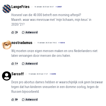
LangeFries
16 oktober 2025 om 10:07
+
20007
Hoeveel van die 40.000 betreft een morning-afterpil?
Maareh..waar was mevrouw met 'mijn lichaam, mijn keus' in
2020/'21?
2
+
Antwoord
nostradamus
15 oktober 2025 om 19:02
+
10316
Wij moeten onze eigen mensen maken en ons Nederlanders niet
laten vervangen door mensen die ons haten.
1
+
Antwoord
Sarcoff
15 oktober 2025 om 17:27
+
32350
Deze pro abortus dames hebben er waarschijnlijk ook geen bezwaar
tegen dat hun kinderen sneuvelen in een domme oorlog, tegen de
Russen bijvoorbeeld.
8
+
Antwoord