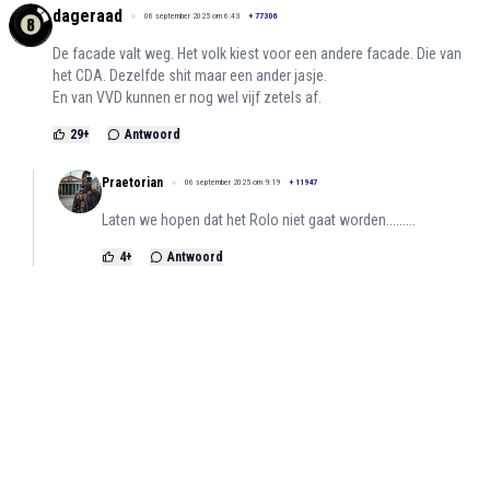
dageraad
06 september 2025 om 6:43
+
77306
De facade valt weg. Het volk kiest voor een andere facade. Die van
het CDA. Dezelfde shit maar een ander jasje.
En van VVD kunnen er nog wel vijf zetels af.
29
+
Antwoord
Praetorian
06 september 2025 om 9:19
+
11947
Laten we hopen dat het Rolo niet gaat worden.........
4
+
Antwoord