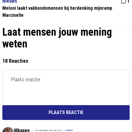
Nieuws
1
Meloni laakt vakbondsmensen bij herdenking mijnramp
Marcinelle
Laat mensen jouw mening
weten
18 Reacties
PLAATS REACTIE
Mbappe
06 september 2025 om 22:22
+
93115