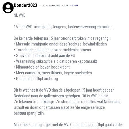
Donder2023
06 september 2025 om 9:21
+
21484
NL VVD
15 jaar VVD: immigratie, leugens, lastenverzwaring en oorlog.
De keiharde feiten na 15 jaar ononderbroken in de regering:
• Massale immigratie onder deze 'rechtse' bewindslieden
• Torenhoge belastingen voor middeninkomens
• Soevereiniteitsoverdracht aan de EU
• Waanzinnig stikstofbeleid dat boeren kapotmaakt
• Klimaatdoelen boven koopkracht
• Meer camera's, meer flitsers, lagere snelheden
• Pensioenleeftijd omhoog
Dit is wat heeft de VVD dan de afgelopen 15 jaar heeft gedaan.
Nederland naar de gallemiezen geholpen. Dit is VVD beleid.
Ze tekenen bij het kruisje. Ze stemmen in met alles wat Nederland
uitholt en doen ondertussen alsof ze 'de enige serieuze
bestuurspartij' zijn.
Maar het kan nog erger met de VVD: de pensioenleeftijd gaat verder