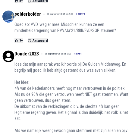
5
+
Antwoord
polderkolder
06 september 2025 om 9:30
+
231178
Goed zo: VVD. weg er mee. Misschien kunnen ze een
minderheidsregering van PVV/Ja'21/BBB/FvD/SGP steunen?
7
+
Antwoord
Donder2023
06 september 2025 om 9:29
+
21484
Idee dat mijn aansprak wat ik hoorde bij De Gulden Middenweg. En
begrijp mij goed, ik heb altijd gestemd dus was even slikken.
Het idee:
4% van de Nederlanders heeft nog maar vertrouwen in de politiek.
Als nu de 96% die geen vertrouwen heeft NIET gaat stemmen. Want
geen vertrouwen, dus geen stem.
De uitkomst van de verkiezingen o.b.v. de slechts 4% kan geen
legitieme regering geven. Het signaal is dan duidelijk, het volk is het
zat.
Als we namelijk weer gewoon gaan stemmen met zijn allen en bijv.