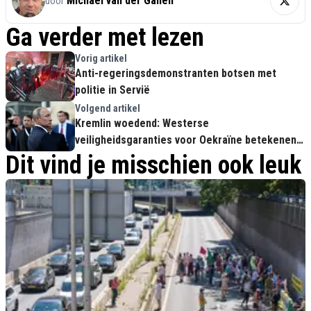
Michael van der Galien
door
Ga verder met lezen
Vorig artikel
Anti-regeringsdemonstranten botsen met
politie in Servië
Volgend artikel
Kremlin woedend: Westerse
veiligheidsgaranties voor Oekraïne betekenen
Russische tegenactie
Dit vind je misschien ook leuk