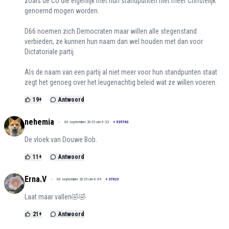
zoals de CU die eigenlijk met hun standpunten niet meer Christelijk
genoemd mogen worden.
D66 noemen zich Democraten maar willen alle stegenstand
verbieden, ze kunnen hun naam dan wel houden met dan voor
Dictatoriale partij.
Als de naam van een partij al niet meer voor hun standpunten staat
zegt het genoeg over het leugenachtig beleid wat ze willen voeren.
19
+
Antwoord
nehemia
06 september 2025 om 6:53
+
535763
De vloek van Douwe Bob.
11
+
Antwoord
Erna.V
06 september 2025 om 6:49
+
37023
Laat maar vallen🤣🤣
21
+
Antwoord