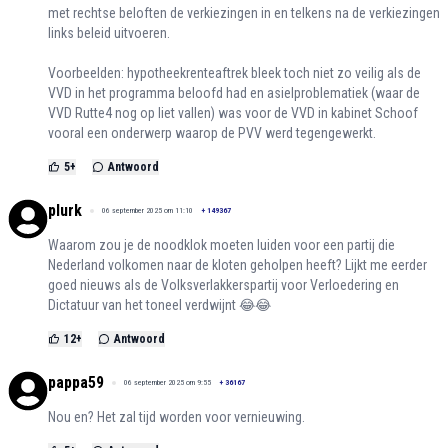
met rechtse beloften de verkiezingen in en telkens na de verkiezingen
links beleid uitvoeren.
Voorbeelden: hypotheekrenteaftrek bleek toch niet zo veilig als de
VVD in het programma beloofd had en asielproblematiek (waar de
VVD Rutte4 nog op liet vallen) was voor de VVD in kabinet Schoof
vooral een onderwerp waarop de PVV werd tegengewerkt.
5
+
Antwoord
plurk
06 september 2025 om 11:10
+
149367
Waarom zou je de noodklok moeten luiden voor een partij die
Nederland volkomen naar de kloten geholpen heeft? Lijkt me eerder
goed nieuws als de Volksverlakkerspartij voor Verloedering en
Dictatuur van het toneel verdwijnt 😂😂
12
+
Antwoord
pappa59
06 september 2025 om 9:55
+
36167
Nou en? Het zal tijd worden voor vernieuwing.