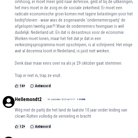
omhoog, er moet meer geld naar defensie, geld af bij de uitkeringen,
het mes moet in de zorg en de sociale zekerheid. Er moet een
radicale economische groei komen met lagere belastingen yoor het
bedrijfsleven - waar was de zogenaande 'ondernemerspartij' de
afgelopen twintig jaar?! Waar de ondernemers heengaan is wél
duidelijk: Nederland uit. En dat is desastreus voor de economie.
Werken moet lonen, maar het feit dat je dat in een
verkiezingsprogramma moet opschrijven, is al schrijnend. Het enige
wat al decennia loont in Nederland, is juist niet werken.
Denk daar maar eens over na als je 29 oktober gaat stemmen.
Trap er niet in, trap ze eruit.
16
+
Antwoord
Hellemondt2
06 september 2025 om 9:15
+
31848
Wég met de partij die het land de laatste 10 jaar onder leiding van
clown Rutten volledig de vernieling in bracht
12
+
Antwoord