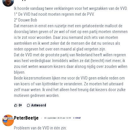
Ik hoorde vandaag twee verklaringen voor het wegzakken van de VVD.
1° De VVD had nooit moeten regeren met de PVV.
2° Douwe Bob
Dat mensen in ernst een ruzietje met een getatoeëerde malloot de
doorslag laten geven of ze wel of niet op een partij moeten stemmen
is te zot voor woorden. Daar zou niemand zich iets van moeten
aantrekken en ik weet zeker dat de mensen die dat nu serieus als
reden opgeven het over een maand al glad vergeten zijn.
Dat de VVD met de grootste partij van Nederland heeft willen regeren
was heel verdedigbaar. Inmiddels willen ze dat (terecht) niet meer; ik
zou niet weten waarom kiezers daar alsnog nijdig over zouden willen
blijven.
Beide kiezersmotieven lijken me voor de VVD geen enkele reden om
van koers of van lijsttrekker te veranderen. Ze moeten het uiteraard
zelf maar weten. Ik vind het alleen heel treurig dat kiezers door zulke
motieven gedreven worden.
0
+
Antwoord
PeterBeetje
06 september 2025 om 13:59
+
15947
Probleem van de VVD in één zin: