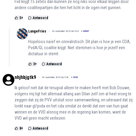
Fvd krijgt 15 zetels dan kunnen ze nog niks voor elkaar krijgen door
andere coalitiepartijen die hen het licht in de ogen niet gunnen.
5
+
Antwoord
LangeFries
06 september 2025 om 9:43
+
20007
Hopeloos naïef en onrealistisch. Dit plan is hoe je een CDA,
PvdA/GL coalitie krijgt. Niet stemmen is hoe je jezelf een
dictatuur in stemt.
3
+
Antwoord
nhjhbjgtk9
06 september 2025 om 9:26
+
7035
Ik geloof niet dat de terugval alleen te maken heeft met Bob Douwe,
volgens mij ligt het allemaal allang aan Dilan zelf om al heel vroeg te
zeggen dat zij de PVV uitsluit voor samenwerking, en uiteraard dat zij
lonkt naar gl/pvda en het cda omdat ze denkt dat een van hun gaat
winnen en de VVD alsnog mee in de regering kan komen, want de
VVD wil geen macht verliezen
8
+
Antwoord