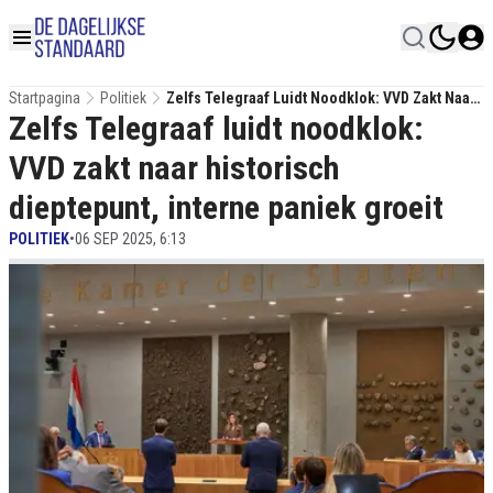
Startpagina
Politiek
Zelfs Telegraaf Luidt Noodklok: VVD Zakt Naar
Zelfs Telegraaf luidt noodklok:
Historisch Dieptepunt, Interne Paniek Groeit
VVD zakt naar historisch
dieptepunt, interne paniek groeit
POLITIEK
•
06 SEP 2025, 6:13