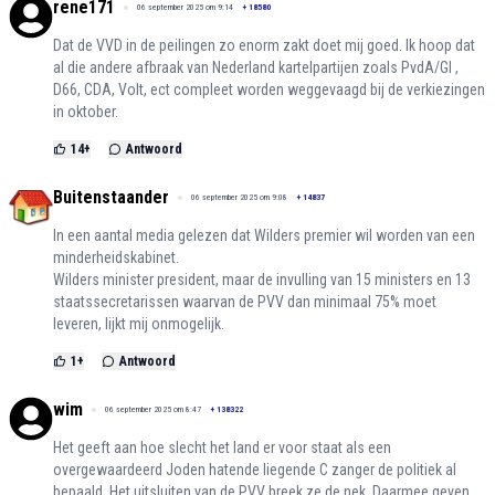
rene171
06 september 2025 om 9:14
+
18580
Dat de VVD in de peilingen zo enorm zakt doet mij goed. Ik hoop dat
al die andere afbraak van Nederland kartelpartijen zoals PvdA/Gl ,
D66, CDA, Volt, ect compleet worden weggevaagd bij de verkiezingen
in oktober.
14
+
Antwoord
Buitenstaander
06 september 2025 om 9:08
+
14837
In een aantal media gelezen dat Wilders premier wil worden van een
minderheidskabinet.
Wilders minister president, maar de invulling van 15 ministers en 13
staatssecretarissen waarvan de PVV dan minimaal 75% moet
leveren, lijkt mij onmogelijk.
1
+
Antwoord
wim
06 september 2025 om 8:47
+
138322
Het geeft aan hoe slecht het land er voor staat als een
overgewaardeerd Joden hatende liegende C zanger de politiek al
bepaald. Het uitsluiten van de PVV breek ze de nek. Daarmee geven