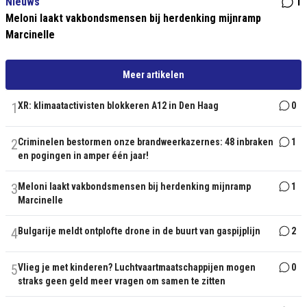
Nieuws
1
Meloni laakt vakbondsmensen bij herdenking mijnramp
Marcinelle
Meer artikelen
1
XR: klimaatactivisten blokkeren A12 in Den Haag
0
2
Criminelen bestormen onze brandweerkazernes: 48 inbraken
1
en pogingen in amper één jaar!
3
Meloni laakt vakbondsmensen bij herdenking mijnramp
1
Marcinelle
4
Bulgarije meldt ontplofte drone in de buurt van gaspijplijn
2
5
Vlieg je met kinderen? Luchtvaartmaatschappijen mogen
0
straks geen geld meer vragen om samen te zitten