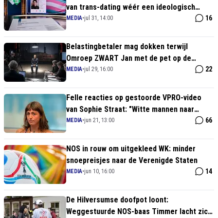
van trans-dating wéér een ideologisch
deugproject!
16
MEDIA
•
jul 31, 14:00
Belastingbetaler mag dokken terwijl
Omroep ZWART Jan met de pet op de
publieke divan legt
22
MEDIA
•
jul 29, 16:00
Felle reacties op gestoorde VPRO-video
van Sophie Straat: "Witte mannen naar
achteren!"
66
MEDIA
•
jun 21, 13:00
NOS in rouw om uitgekleed WK: minder
snoepreisjes naar de Verenigde Staten
14
MEDIA
•
jun 10, 16:00
De Hilversumse doofpot loont:
Weggestuurde NOS-baas Timmer lacht zich