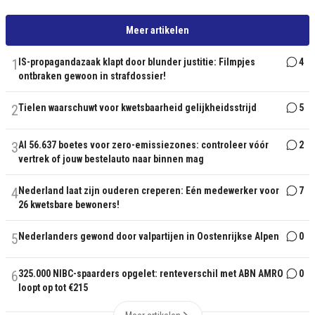
Meer artikelen
1
IS-propagandazaak klapt door blunder justitie: Filmpjes
4
ontbraken gewoon in strafdossier!
2
Tielen waarschuwt voor kwetsbaarheid gelijkheidsstrijd
5
3
Al 56.637 boetes voor zero-emissiezones: controleer vóór
2
vertrek of jouw bestelauto naar binnen mag
4
Nederland laat zijn ouderen creperen: Eén medewerker voor
7
26 kwetsbare bewoners!
5
Nederlanders gewond door valpartijen in Oostenrijkse Alpen
0
6
325.000 NIBC-spaarders opgelet: renteverschil met ABN AMRO
0
loopt op tot €215