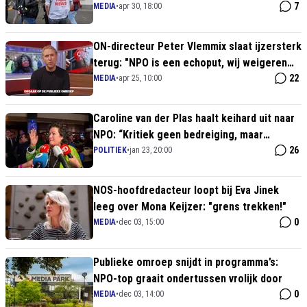
rot met bizar hoge ontslagvergoeding
7
MEDIA
•
apr 30, 18:00
ON-directeur Peter Vlemmix slaat ijzersterk
terug: "NPO is een echoput, wij weigeren
onze journalistiek aan te passen"
22
MEDIA
•
apr 25, 10:00
Caroline van der Plas haalt keihard uit naar
NPO: “Kritiek geen bedreiging, maar
fundament” – oproep tot herziening
26
POLITIEK
•
jan 23, 20:00
Mediawet
NOS-hoofdredacteur loopt bij Eva Jinek
leeg over Mona Keijzer: "grens trekken!"
0
MEDIA
•
dec 03, 15:00
Publieke omroep snijdt in programma’s:
NPO-top graait ondertussen vrolijk door
0
MEDIA
•
dec 03, 14:00