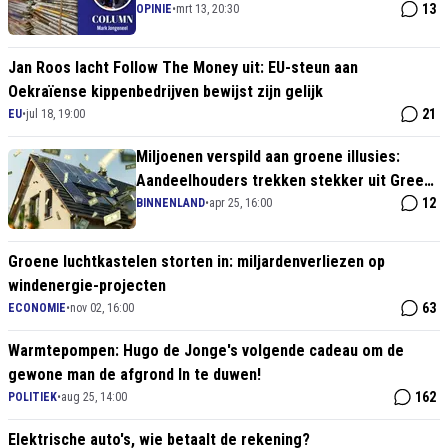
bibliotheken!
13
OPINIE
•
mrt 13, 20:30
Jan Roos lacht Follow The Money uit: EU-steun aan
Oekraïense kippenbedrijven bewijst zijn gelijk
21
EU
•
jul 18, 19:00
Miljoenen verspild aan groene illusies:
Aandeelhouders trekken stekker uit Green
Chemistry Campus
12
BINNENLAND
•
apr 25, 16:00
Groene luchtkastelen storten in: miljardenverliezen op
windenergie-projecten
63
ECONOMIE
•
nov 02, 16:00
Warmtepompen: Hugo de Jonge's volgende cadeau om de
gewone man de afgrond In te duwen!
162
POLITIEK
•
aug 25, 14:00
Elektrische auto's, wie betaalt de rekening?