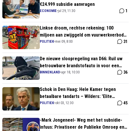
€24.999 subsidie aanvragen
1
ECONOMIE
•
jul 29, 11:30
Linkse droom, rechtse rekening: 100
miljoen aan zwijggeld om vuurwerkverbod
door de strot te duwen
31
POLITIEK
•
mei 09, 8:00
De nieuwe sloopregeling van D66: Ruil uw
betrouwbare brandstofauto in voor een
peperdure stekkerbak met
36
BINNENLAND
•
apr 18, 10:30
overheidssubsidie
Schok in Den Haag: Hele Kamer tegen
betaalbare tandarts – Wilders: 'Elite
beschermt cultuursubsidies'
45
POLITIEK
•
okt 03, 12:30
-Mark Jongeneel- Weg met het subsidie-
infuus: Privatiseer de Publieke Omroep en