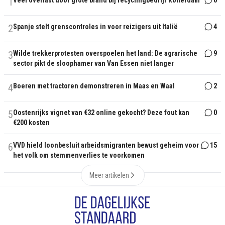
1
Veel overlast door grote brand bij recyclingbedrijf Rotterdam
0
2
Spanje stelt grenscontroles in voor reizigers uit Italië
4
3
Wilde trekkerprotesten overspoelen het land: De agrarische
9
sector pikt de sloophamer van Van Essen niet langer
4
Boeren met tractoren demonstreren in Maas en Waal
2
5
Oostenrijks vignet van €32 online gekocht? Deze fout kan
0
€200 kosten
6
VVD hield loonbesluit arbeidsmigranten bewust geheim voor
15
het volk om stemmenverlies te voorkomen
Meer artikelen