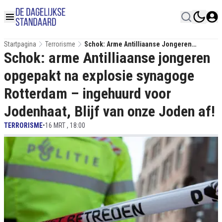
Startpagina
Terrorisme
Schok: Arme Antilliaanse Jongeren
Schok: arme Antilliaanse jongeren
Opgepakt Na Explosie Synagoge Rotterdam
– Ingehuurd Voor Jodenhaat, Blijf Van Onze
opgepakt na explosie synagoge
Joden Af!
Rotterdam – ingehuurd voor
Jodenhaat, Blijf van onze Joden af!
TERRORISME
•
16 MRT , 18:00