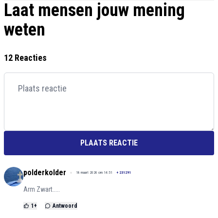
Laat mensen jouw mening
weten
12 Reacties
PLAATS REACTIE
polderkolder
18 maart 2026 om 14:51
+
231291
Arm Zwart.....
1
+
Antwoord