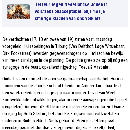
Terreur tegen Nederlandse Joden is
volstrekt onacceptabel: blijf met je
smerige kladden van óns volk af!
De verdachten (17, 18 en twee van 19) zitten vast, maandag
voorgeleid. Huiszoekingen in Tilburg (Van Delfthof, Lage Witsiebaan,
Dirk Fockstraat) leverden gegevensdragers op – misschien bewijs
van meer aanslagen in de planning. De politie greep ze op bij nóg een
synagoge in de buurt, opvallend rijgedrag. Toeval? Vast niet.
Ondertussen rammelt de Joodse gemeenschap aan de bel. Herman
Loonstein van de Joodse school Cheider in Amsterdam stuurde al
een week geleden een lange app naar minister David van Weel:
zorgwekkende ontwikkelingen, alarmerende aanwijzingen (die hij niet
mag delen). Antwoord? Stilte in de ministeriële ivoren toren. Daarna
dreiging bij Beth Shalom, het Joodse zorgcentrum vol kwetsbare
ouderen in Buitenveldert. Niets gehoord. Premier Jetten praat
maandag pas met Joodse vertegenwoordigers – tikkeltje laat,