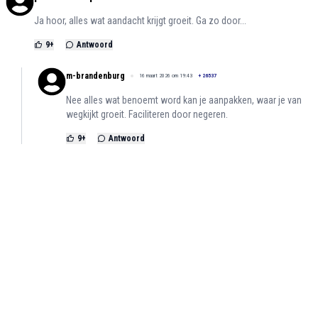
Ja hoor, alles wat aandacht krijgt groeit. Ga zo door...
9
+
Antwoord
m-brandenburg
16 maart 2026 om 19:43
+
26537
Nee alles wat benoemt word kan je aanpakken, waar je van
wegkijkt groeit. Faciliteren door negeren.
9
+
Antwoord