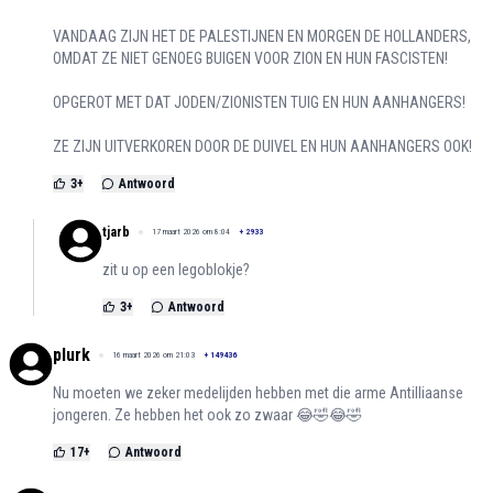
VANDAAG ZIJN HET DE PALESTIJNEN EN MORGEN DE HOLLANDERS,
OMDAT ZE NIET GENOEG BUIGEN VOOR ZION EN HUN FASCISTEN!
OPGEROT MET DAT JODEN/ZIONISTEN TUIG EN HUN AANHANGERS!
ZE ZIJN UITVERKOREN DOOR DE DUIVEL EN HUN AANHANGERS OOK!
3
+
Antwoord
tjarb
17 maart 2026 om 8:04
+
2933
zit u op een legoblokje?
3
+
Antwoord
plurk
16 maart 2026 om 21:03
+
149436
Nu moeten we zeker medelijden hebben met die arme Antilliaanse
jongeren. Ze hebben het ook zo zwaar 😂🤣😂🤣
17
+
Antwoord