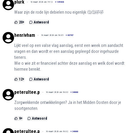
plurk
16 maart 2026 om 19:12
+
149436
Waar zijn de rode lijn debielen nou eigenlijk 🤔🤔🤣🤣
20
+
Antwoord
henrivham
16 maart 2026 om 18:05
+
63767
Lijkt veel op een valse vlag aanslag, eerst een week om aandacht
vragen en dan wordt er een aanslag gepleegd door ingehuurde
tieners.
Wie o wie zit er financieel achter deze aanslag en welk doel wordt
hiermee bereikt.
12
+
Antwoord
peterultee.p
16 maart 2026 om 18:03
+
34660
Zorgwekkende ontwikkelingen? Ja in het Midden Oosten door je
soortgenoten.
9
+
Antwoord
peterultee.p
16 maart 2026 om 18:02
+
34660