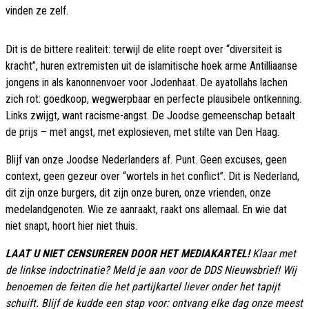
vinden ze zelf.
Dit is de bittere realiteit: terwijl de elite roept over “diversiteit is
kracht”, huren extremisten uit de islamitische hoek arme Antilliaanse
jongens in als kanonnenvoer voor Jodenhaat. De ayatollahs lachen
zich rot: goedkoop, wegwerpbaar en perfecte plausibele ontkenning.
Links zwijgt, want racisme-angst. De Joodse gemeenschap betaalt
de prijs – met angst, met explosieven, met stilte van Den Haag.
Blijf van onze Joodse Nederlanders af. Punt. Geen excuses, geen
context, geen gezeur over “wortels in het conflict”. Dit is Nederland,
dit zijn onze burgers, dit zijn onze buren, onze vrienden, onze
medelandgenoten. Wie ze aanraakt, raakt ons allemaal. En wie dat
niet snapt, hoort hier niet thuis.
LAAT U NIET CENSUREREN DOOR HET MEDIAKARTEL!
Klaar met
de linkse indoctrinatie? Meld je aan voor de DDS Nieuwsbrief! Wij
benoemen de feiten die het partijkartel liever onder het tapijt
schuift. Blijf de kudde een stap voor: ontvang elke dag onze meest