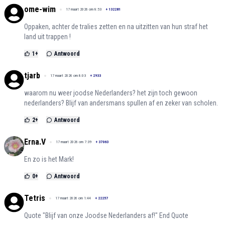
ome-wim
17 maart 2026 om 8:53
+
132281
Oppaken, achter de tralies zetten en na uitzitten van hun straf het
land uit trappen !
1
+
Antwoord
tjarb
17 maart 2026 om 8:03
+
2933
waarom nu weer joodse Nederlanders? het zijn toch gewoon
nederlanders? Blijf van andersmans spullen af en zeker van scholen.
2
+
Antwoord
Erna.V
17 maart 2026 om 7:39
+
37063
En zo is het Mark!
0
+
Antwoord
Tetris
17 maart 2026 om 1:44
+
22257
Quote "Blijf van onze Joodse Nederlanders af!" End Quote