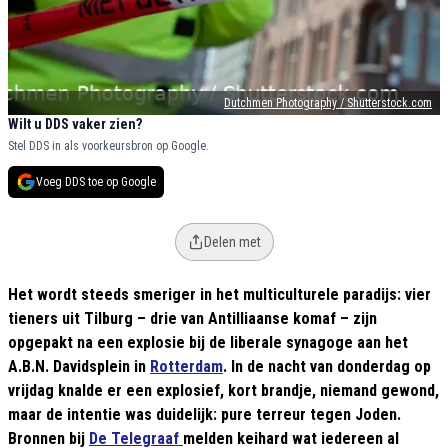
Dutchmen Photography / Shutterstock.com
Wilt u DDS vaker zien?
Stel DDS in als voorkeursbron op Google.
Voeg DDS toe op Google
Delen met
Het wordt steeds smeriger in het multiculturele paradijs: vier
tieners uit Tilburg – drie van Antilliaanse komaf – zijn
opgepakt na een explosie bij de liberale synagoge aan het
A.B.N. Davidsplein in
Rotterdam
. In de nacht van donderdag op
vrijdag knalde er een explosief, kort brandje, niemand gewond,
maar de intentie was duidelijk: pure terreur tegen Joden.
Bronnen bij
De Telegraaf
melden keihard wat iedereen al