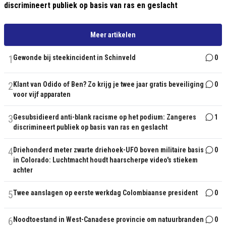
discrimineert publiek op basis van ras en geslacht
Meer artikelen
1
Gewonde bij steekincident in Schinveld
0
2
Klant van Odido of Ben? Zo krijg je twee jaar gratis beveiliging
0
voor vijf apparaten
3
Gesubsidieerd anti-blank racisme op het podium: Zangeres
1
discrimineert publiek op basis van ras en geslacht
4
Driehonderd meter zwarte driehoek-UFO boven militaire basis
0
in Colorado: Luchtmacht houdt haarscherpe video's stiekem
achter
5
Twee aanslagen op eerste werkdag Colombiaanse president
0
6
Noodtoestand in West-Canadese provincie om natuurbranden
0