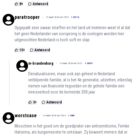
8
+
Antwoord
paratrooper
21 maart 2024 om 19:05
+
20114
Opgepakt zeer zwaar straffen en het land uit mieteren weet nl al dat
het geen Nederlander van oorsprong is de oorlogen worden hier
uitgevochten Nederland is toch soft en slap
15
+
Antwoord
m-brandenburg
21 maart 2024 om 23:21
+
26537
Denaturaliseren, maar ook zijn geheel in Nederland
verblijvende familie, al is het 4e generatie, uitzetten, inbeslag
nemen van financiele tegoeden en de gehele familie een
inreisverbod voor de komende 200 jaar.
3
+
Antwoord
worstcase
21 maart 2024 om 19:03
+
1881
Misschien is het goed om de goedprater van antisemitisme, Femke
Halsema, als burgemeester te ontslaan. Zij beweert immers dat er