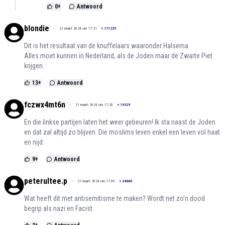
0
+
Antwoord
blondie
21 maart 2024 om 17:21
+
171239
Dit is het resultaat van de knuffelaars waaronder Halsema.
Alles moet kunnen in Nederland, als de Joden maar de Zwarte Piet
krijgen.
13
+
Antwoord
fczwx4mt6n
21 maart 2024 om 17:20
+
19329
En die linkse partijen laten het weer gebeuren! Ik sta naast de Joden
en dat zal altijd zo blijven. Die moslims leven enkel een leven vol haat
en nijd.
9
+
Antwoord
peterultee.p
21 maart 2024 om 17:06
+
34660
Wat heeft dit met antisemitisme te maken? Wordt net zo'n dood
begrip als nazi en Facist.