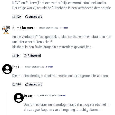
NAVO en EU terwijl het een verderfelijk en vooral crimineel land is
Het enige wat zij net als de EU hebben is een vermoorde democratie
12
+
Antwoord
dumbfarmer
21 maart 2024 om 17:22
+
112829
en die verdachte? foei gesprekje, 'slap on the wrist' en staat een half
uur later weer buiten zeker?
blijkbaar is een fakkeldrager in amsterdam gevaarlijker....
8
+
Antwoord
jhak
21 maart 2024 om 17:22
+
20885
Die moslim ideologie dient met wortel en tak uitgeroeid te worden.
10
+
Antwoord
Oscar
23 maart 2024 om 11:28
+
10188
Daarom is Israël nu in oorlog maar dat is nog steeds niet in
die zaagsel koppen van de regering terecht gekomen