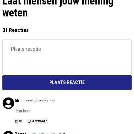
Laat mensen jouw mening
weten
31 Reacties
PLAATS REACTIE
fik
27 maart 2024 om 00:04
+
18
Hear hear
0
+
Antwoord