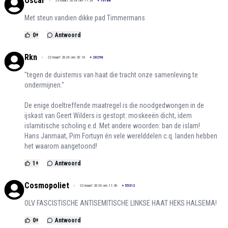
Oscar
23 maart 2024 om 11:24
+
10188
Met steun vandien dikke pad Timmermans
0
+
Antwoord
Rkn
22 maart 2024 om 20:10
+
20296
"tegen de duisternis van haat die tracht onze samenleving te
ondermijnen."
De enige doeltreffende maatregel is die noodgedwongen in de
ijskast van Geert Wilders is gestopt: moskeeën dicht, idem
islamitische scholing e.d. Met andere woorden: ban de islam!
Hans Janmaat, Pim Fortuyn én vele werelddelen c.q. landen hebben
het waarom aangetoond!
1
+
Antwoord
Cosmopoliet
22 maart 2024 om 11:30
+
55312
OLV FASCISTISCHE ANTISEMITISCHE LINKSE HAAT HEKS HALSEMA!
0
+
Antwoord