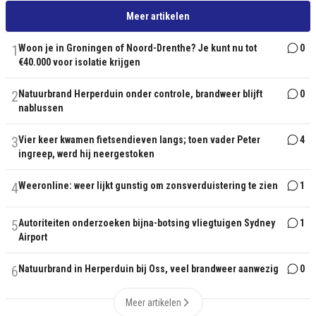
Meer artikelen
1
Woon je in Groningen of Noord-Drenthe? Je kunt nu tot
0
€40.000 voor isolatie krijgen
2
Natuurbrand Herperduin onder controle, brandweer blijft
0
nablussen
3
Vier keer kwamen fietsendieven langs; toen vader Peter
4
ingreep, werd hij neergestoken
4
Weeronline: weer lijkt gunstig om zonsverduistering te zien
1
5
Autoriteiten onderzoeken bijna-botsing vliegtuigen Sydney
1
Airport
6
Natuurbrand in Herperduin bij Oss, veel brandweer aanwezig
0
Meer artikelen