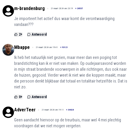
m-brandenburg
21 maart 2024 om 23:19
+
26537
Je importeert het actief dus waar komt die verontwaardiging
vandaan???
2
+
Antwoord
Mbappe
21 maart 2024 om 19:41
+
93121
Ik heb het natuurlijk niet gezien, maar meer dan een poging tot
brandstichting kan ik er niet van maken. Op oudejaarsavond worden
in mijn straat brandende voorwerpen in alle richtingen, dus ook naar
de huizen, gegooid. Verder weet ik niet wie die koppen maakt, maar
die persoon denkt blijkbaar dat totaal en totalitair hetzelfde is. Dat is
niet zo.
0
+
Antwoord
AdverTeer
21 maart 2024 om 19:11
+
34424
Geen aandacht hiervoor op de treurbuis, maar wel 4 mei plechtig
voordragen dat we niet mogen vergeten.