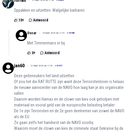
forlan
21 maart 2024 om 17:38
+
35852
Oppakken en uitzetten. Walgelijke barbaren.
10
+
Antwoord
Oscar
23 maart 2024 om 11:25
+
10188
Met Timmermans er bij
0
+
Antwoord
jan60
21 maart 2024 om 17:24
+
51977
Deze geiteneukers het land uitzetten
Of zou het die RAT RUTTE zijn want deze Terroristenlover is helaas
de nieuwe aanvoerder van de NAVO hoe laag kan je als organisatie
vallen
Daarom worden Hamas en de clown van kiev ook geholpen met
materiaal en vooral geld van de europesche belasting betaler
De 1e zijn Terroristen en de 2e geen deelnemer van zowel de NAVO
als de EU
Ze gaan zelfs het handvest van de NAVO voorbij
Waarom moet de clown van kiev de criminele staat Oekraïne bij de