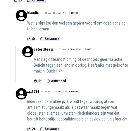
2
+
Antwoord
blondie
21 maart 2024 om 17:21
+
171239
Wat is vlgs jou dan wel een gepast woord om deze aanslag
te benoemen.
4
+
Antwoord
peterultee.p
21 maart 2024 om 20:03
+
34660
Aanslag of brandstichting of desnoods guerrilla actie.
Gericht tegen een land in oorlog. Heeft niks met geloof te
maken. Duidelijk?
0
+
Antwoord
xyz1234
21 maart 2024 om 17:33
+
116497
Inderdaad peterultee.p, je wordt tegenwoordig al voor
antisemiet uitgemaakt als je bezwaar maakt tegen wat
globalisten allemaal uitvreten. Nederlanders zijn wat dat
betreft behoorlijk geconditioneerd en pavlov-achtig afgericht.
2
+
Antwoord