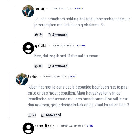
forlan
21 maart 2024 om 17:42
+
35852
Ja, een brandbom richting de Israëlische ambassade kun
je vergelijken met kritiek op globalisme.💩
2
+
Antwoord
xyz1234
21 maart 2024 om 21:31
+
116497
Nee, dat zeg ik niet. Dat maakt u ervan.
0
+
Antwoord
forlan
21 maart 2024 om 17:40
+
35852
Ik ben het met je eens dat je bepaalde begrippen niet te pas
en te onpas moet gebruiken. Maar het aanvallen van de
Israëlische ambassade met een brandbomm. Hoe wil je dat
dan noemen; gefundeerde kritiek op de staat Israel en Benji?
2
+
Antwoord
peterultee.p
21 maart 2024 om 20:05
+
34660