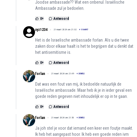
Joodse ambassade?? Wat een onbenul. Israëlische
Ambassade zul je bedoelen.
0
+
Antwoord
xyz1234
21 maart 2024 om 21:32
+
116497
Het is de Israelische ambassade forlan. Als u die twee
zaken door elkaar haalt is het te begrijpen dat u denkt dat
het antisemitisme is.
0
+
Antwoord
forlan
21 maart 2024 om 21:49
+
35852
Dat was een fout van mij, ik bedoelde natuurlijk de
Israëlische ambassade. Maar heb ik je in ieder geval een
goede reden gegeven niet inhoudelijk er op in te gaan.
0
+
Antwoord
forlan
21 maart 2024 om 21:50
+
35852
Ja joh stel je voor dat iemand een keer een foutje maakt.
Ik heb het aangepast hoor. Ik heb een goede reden ivm