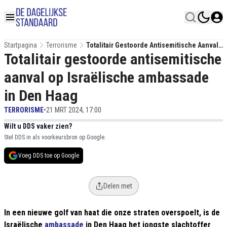
Startpagina
Terrorisme
Totalitair Gestoorde Antisemitische Aanval
Totalitair gestoorde antisemitische
Op Israëlische Ambassade In Den Haag
aanval op Israëlische ambassade
in Den Haag
TERRORISME
•
21 MRT 2024, 17:00
Wilt u DDS vaker zien?
Stel DDS in als voorkeursbron op Google.
Voeg DDS toe op Google
Delen met
In een nieuwe golf van haat die onze straten overspoelt, is de
Israëlische
ambassade
in Den Haag het jongste slachtoffer