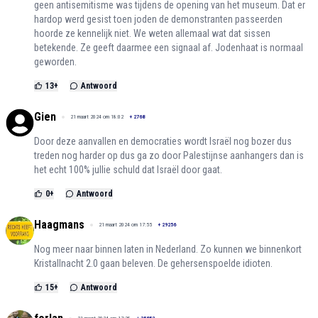
geen antisemitisme was tijdens de opening van het museum. Dat er
hardop werd gesist toen joden de demonstranten passeerden
hoorde ze kennelijk niet. We weten allemaal wat dat sissen
betekende. Ze geeft daarmee een signaal af. Jodenhaat is normaal
geworden.
13
+
Antwoord
Gien
21 maart 2024 om 18:02
+
2768
Door deze aanvallen en democraties wordt Israël nog bozer dus
treden nog harder op dus ga zo door Palestijnse aanhangers dan is
het echt 100% jullie schuld dat Israël door gaat.
0
+
Antwoord
Haagmans
21 maart 2024 om 17:55
+
29256
Nog meer naar binnen laten in Nederland. Zo kunnen we binnenkort
Kristallnacht 2.0 gaan beleven. De gehersenspoelde idioten.
15
+
Antwoord