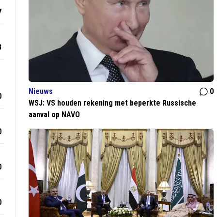
7
3
Nieuws
0
0
WSJ: VS houden rekening met beperkte Russische
aanval op NAVO
0
0
0