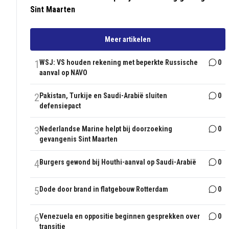
Sint Maarten
Meer artikelen
1
WSJ: VS houden rekening met beperkte Russische
0
aanval op NAVO
2
Pakistan, Turkije en Saudi-Arabië sluiten
0
defensiepact
3
Nederlandse Marine helpt bij doorzoeking
0
gevangenis Sint Maarten
4
Burgers gewond bij Houthi-aanval op Saudi-Arabië
0
5
Dode door brand in flatgebouw Rotterdam
0
6
Venezuela en oppositie beginnen gesprekken over
0
transitie