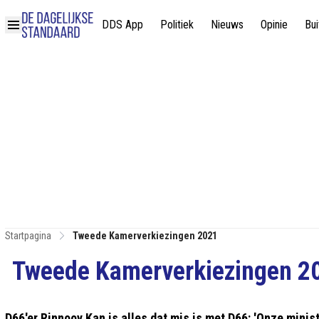
DDS App
Politiek
Nieuws
Opinie
Bui
Startpagina
Tweede Kamerverkiezingen 2021
Tweede Kamerverkiezingen 2
D66'er Rinnooy Kan is alles dat mis is met D66: 'Onze minist