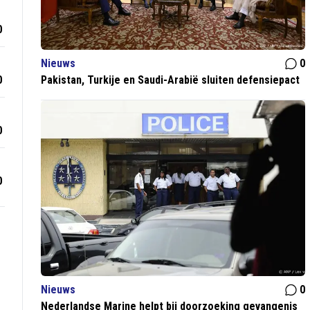
0
Nieuws
0
0
Pakistan, Turkije en Saudi-Arabië sluiten defensiepact
0
0
Nieuws
0
Nederlandse Marine helpt bij doorzoeking gevangenis