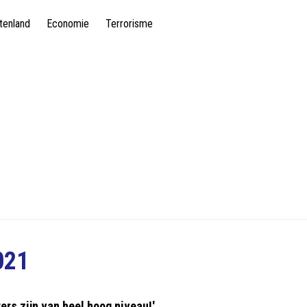
tenland
Economie
Terrorisme
021
ers zijn van heel hoog niveau!'