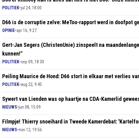
POLITIEK
•
jul 24, 18:00
D66 is de corruptie zelve: MeToo-rapport werd in doofpot g
OPINIE
•
apr 16, 9:27
Gert-Jan Segers (ChristenUnie) zinspeelt na maandenlange 
kunnen!"
POLITIEK
•
sep 09, 18:30
Peiling Maurice de Hond: D66 stort in elkaar met verlies van
POLITIEK
•
aug 22, 9:45
Sywert van Lienden was op haartje na CDA-Kamerlid gewee
NIEUWS
•
jun 08, 15:09
Filmpje! Thierry snoeihard in Tweede Kamerdebat: 'Kartelform
NIEUWS
•
mei 12, 19:56