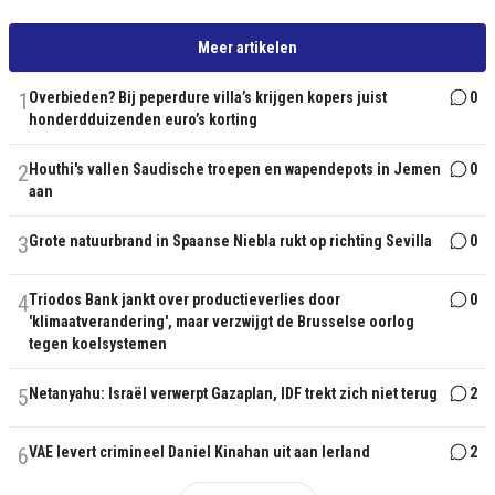
Meer artikelen
1
Overbieden? Bij peperdure villa’s krijgen kopers juist
0
honderdduizenden euro’s korting
2
Houthi's vallen Saudische troepen en wapendepots in Jemen
0
aan
3
Grote natuurbrand in Spaanse Niebla rukt op richting Sevilla
0
4
Triodos Bank jankt over productieverlies door
0
'klimaatverandering', maar verzwijgt de Brusselse oorlog
tegen koelsystemen
5
Netanyahu: Israël verwerpt Gazaplan, IDF trekt zich niet terug
2
6
VAE levert crimineel Daniel Kinahan uit aan Ierland
2