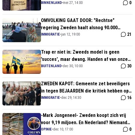
0
BINNENLAND
•
mei 27, 14:00
OMVOLKING GAAT DOOR: "Rechtse"
regering Zweden haalt alsnog 90.000
buitenlanders binnen!
21
IMMIGRATIE
•
jan 12, 19:00
Trap er niet in: Zweeds model is geen
'succes', maar dwang. Handen af van onze
jeugd!
30
BUITENLAND
•
dec 30, 10:00
ZWEDEN KAPOT: Gemeente zet beveiligers
in tegen BEJAARDEN die kritiek hebben op
islam!
16
IMMIGRATIE
•
dec 29, 14:30
-Mark Jongeneel- Zweden koopt zich vrij
voor 9,19 miljoen. En Nederland? Niemand
die het weet
0
OPINIE
•
dec 10, 17:00