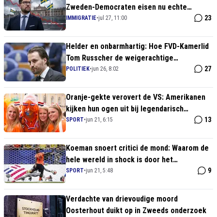
Zweden-Democraten eisen nu echte
regeringsmacht
23
IMMIGRATIE
•
jul 27, 11:00
Helder en onbarmhartig: Hoe FVD-Kamerlid
Tom Russcher de weigerachtige
asielbureaucratie fileert
27
POLITIEK
•
jun 26, 8:02
Oranje-gekte verovert de VS: Amerikanen
kijken hun ogen uit bij legendarisch
Hollands volksfeest in Houston
13
SPORT
•
jun 21, 6:15
Koeman snoert critici de mond: Waarom de
hele wereld in shock is door het
ontketende Nederlands elftal
9
SPORT
•
jun 21, 5:48
Verdachte van drievoudige moord
Oosterhout duikt op in Zweeds onderzoek