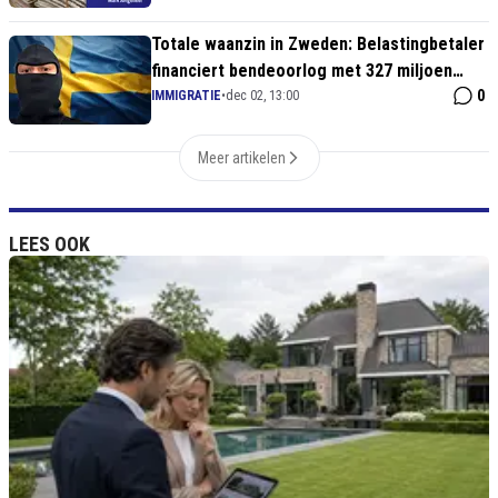
Totale waanzin in Zweden: Belastingbetaler
financiert bendeoorlog met 327 miljoen
euro aan uitkeringen!
0
IMMIGRATIE
•
dec 02, 13:00
Meer artikelen
LEES OOK