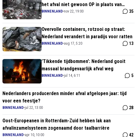
het afval niet gewoon OP in plaats van
burgers te beboeten? (Stad is smerig)
35
BINNENLAND
•
nov 22, 19:00
Overvolle containers, rotzooi op straat:
Nederland verandert in paradijs voor ratten
13
BINNENLAND
•
aug 17, 5:20
’Tikkende tijdbommen’: Nederland gooit
massaal brandgevaarlijk afval weg
5
BINNENLAND
•
jul 14, 6:11
Nederlanders producerden minder afval afgelopen jaar: tijd
voor een feestje?
28
BINNENLAND
•
jul 22, 13:00
Oost-Europeanen in Rotterdam-Zuid hebben lak aan
afvalinzamelsysteem zogenaamd door taalbarrière
42
BINNENLAND
•
apr 10, 10:00