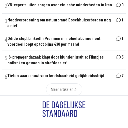
2
VN-experts uiten zorgen over etnische minderheden in Iran
0
3
Noodverordening om natuurbrand Boschhuizerbergen nog
1
actief
4
Odido stopt LinkedIn Premium in mobiel abonnement:
1
voordeel loopt op tot bijna €30 per maand
5
IS-propagandazaak klapt door blunder justitie: Filmpjes
5
ontbraken gewoon in strafdossier!
6
Tielen waarschuwt voor kwetsbaarheid gelijkheidsstrijd
7
Meer artikelen