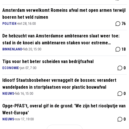
Amsterdam verwelkomt Romeins afval met open armen terwijl
boeren het veld ruimen
76
POLITIEK
•
mrt 28, 16:00
De hebzucht van Amsterdamse ambtenaren slaat weer toe:
stad in de knoei als ambtenaren staken voor extreme
loonsverhoging
18
BINNENLAND
•
feb 20, 15:00
Tips voor het beter scheiden van bedrijfsafval
0
ECONOMIE
•
jun 07, 7:00
Idioot! Staatsbosbeheer vernaggelt de bossen: verandert
wandelpaden in stortplaatsen voor plastic bouwafval
0
NIEUWS
•
feb 16, 15:00
Opge-PFAS't, overal gif in de grond: 'We zijn het rioolputje van
West-Europa'
0
NIEUWS
•
nov 17, 19:00