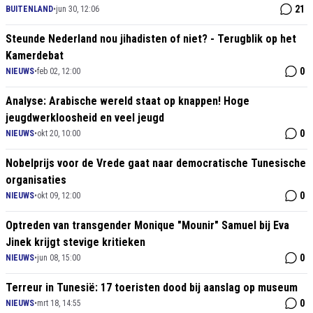
21
BUITENLAND
•
jun 30, 12:06
Steunde Nederland nou jihadisten of niet? - Terugblik op het
Kamerdebat
0
NIEUWS
•
feb 02, 12:00
Analyse: Arabische wereld staat op knappen! Hoge
jeugdwerkloosheid en veel jeugd
0
NIEUWS
•
okt 20, 10:00
Nobelprijs voor de Vrede gaat naar democratische Tunesische
organisaties
0
NIEUWS
•
okt 09, 12:00
Optreden van transgender Monique "Mounir" Samuel bij Eva
Jinek krijgt stevige kritieken
0
NIEUWS
•
jun 08, 15:00
Terreur in Tunesië: 17 toeristen dood bij aanslag op museum
0
NIEUWS
•
mrt 18, 14:55