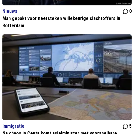
Nieuws
0
Man gepakt voor neersteken willekeurige slachtoffers in
Rotterdam
Immigratie
5
Na chaos in Ceuta komt asielminister met voorspelbare