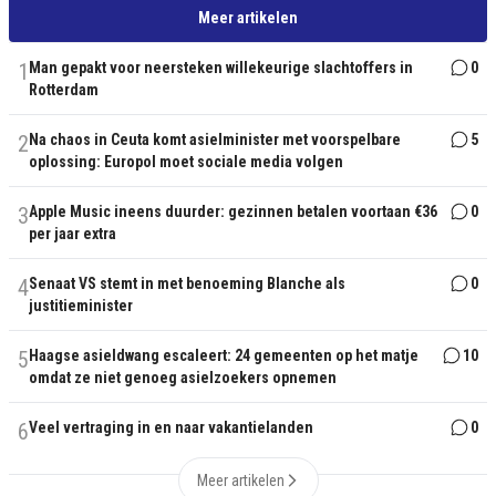
Meer artikelen
1
Man gepakt voor neersteken willekeurige slachtoffers in
0
Rotterdam
2
Na chaos in Ceuta komt asielminister met voorspelbare
5
oplossing: Europol moet sociale media volgen
3
Apple Music ineens duurder: gezinnen betalen voortaan €36
0
per jaar extra
4
Senaat VS stemt in met benoeming Blanche als
0
justitieminister
5
Haagse asieldwang escaleert: 24 gemeenten op het matje
10
omdat ze niet genoeg asielzoekers opnemen
6
Veel vertraging in en naar vakantielanden
0
Meer artikelen