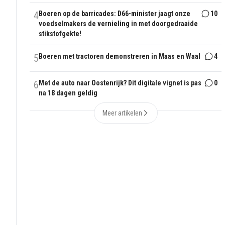
4
Boeren op de barricades: D66-minister jaagt onze
10
voedselmakers de vernieling in met doorgedraaide
stikstofgekte!
5
Boeren met tractoren demonstreren in Maas en Waal
4
6
Met de auto naar Oostenrijk? Dit digitale vignet is pas
0
na 18 dagen geldig
Meer artikelen