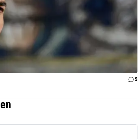
5
ten