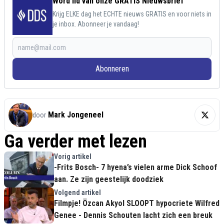
Word lid van onze GRATIS Nieuwsbrief
Krijg ELKE dag het ECHTE nieuws GRATIS en voor niets in
je inbox. Abonneer je vandaag!
Abonneren
Mark Jongeneel
door
Ga verder met lezen
Vorig artikel
-Frits Bosch- 7 hyena’s vielen arme Dick Schoof
aan. Ze zijn geestelijk doodziek
Volgend artikel
Filmpje! Özcan Akyol SLOOPT hypocriete Wilfred
Genee - Dennis Schouten lacht zich een breuk