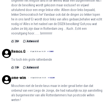
ongeveer het enigste land in de wereld waar een burgermeester NIET
door de bevolking wordt gekozen maar exclusief en vrijwel
uitsluitend door een enge linkse elite. Alleen door links bepaald,
lekker Democratisch he! Vandaar ook dat de dingen zo lekker lopen
he in ons land! Er wordt door links van alles gedaan,behalve wat echt
nodig is! Alles in het nadeel van de EIGEN bevolking! Goh,nou wat
zullen ze blij zijn daar in Rotterdam zeg ....Kuch...Echt een
vooruitgang hoor........ brrrrrrrrrrr
26
+
Antwoord
Remco.G
05 juli 2024 om 14:39
+
13865
Tis toch één grote rattenbende
18
+
Antwoord
ome-wim
05 juli 2024 om 14:35
+
132281
Misschien niet de beste keus maar in ieder geval beter dan dat
onbenul van een Liego de Jonge, die had natuurlijk na zijn aanstelling
als burgemeester van alle Rotterdammers hun postcode willen
weten !