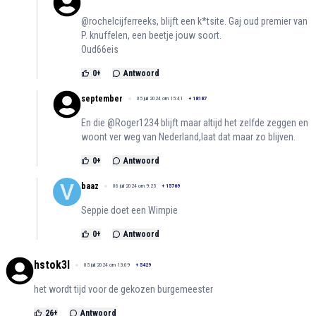
@rochelcijferreeks, blijft een k*tsite. Gaj oud premier van
P. knuffelen, een beetje jouw soort.
Oud66eis
0
+
Antwoord
september
05 juli 2024 om 15:41
+
18187
En die @Roger1234 blijft maar altijd het zelfde zeggen en
woont ver weg van Nederland,laat dat maar zo blijven.
0
+
Antwoord
baaz
06 juli 2024 om 9:25
+
15769
Seppie doet een Wimpie
0
+
Antwoord
hstok3l
05 juli 2024 om 13:09
+
5429
het wordt tijd voor de gekozen burgemeester
26
+
Antwoord