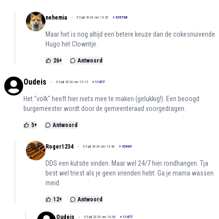
nehemia
05 juli 2024 om 13:20
+
535768
Maar het is nog altijd een betere keuze dan de cokesnuivende
Hugo het Clowntje.
26
+
Antwoord
Oudeis
05 juli 2024 om 13:15
+
11477
Het "volk" heeft hier niets mee te maken (gelukkig!). Een beoogd
burgemeester wordt door de gemeenteraad voorgedragen.
5
+
Antwoord
Roger1234
05 juli 2024 om 13:36
+
35069
DDS een kutsite vinden. Maar wel 24/7 hier rondhangen. Tja
best wel triest als je geen vrienden hebt. Ga je mama wassen
meid.
12
+
Antwoord
Oudeis
05 juli 2024 om 14:48
+
11477