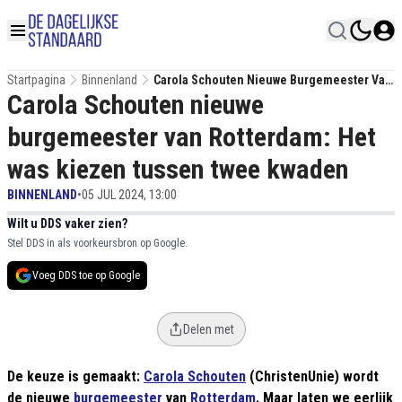
Startpagina
Binnenland
Carola Schouten Nieuwe Burgemeester Van
Carola Schouten nieuwe
Rotterdam: Het Was Kiezen Tussen Twee
Kwaden
burgemeester van Rotterdam: Het
was kiezen tussen twee kwaden
BINNENLAND
•
05 JUL 2024, 13:00
Wilt u DDS vaker zien?
Stel DDS in als voorkeursbron op Google.
Voeg DDS toe op Google
Delen met
De keuze is gemaakt:
Carola Schouten
(ChristenUnie) wordt
de nieuwe
burgemeester
van
Rotterdam
. Maar laten we eerlijk