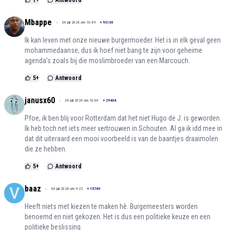
1
+
Antwoord
Mbappe
06 juli 2024 om 10:49
+
93130
Ik kan leven met onze nieuwe burgermoeder. Het is in elk geval geen
mohammedaanse, dus ik hoef niet bang te zijn voor geheime
agenda's zoals bij die moslimbroeder van een Marcouch.
5
+
Antwoord
janusx60
06 juli 2024 om 10:00
+
29404
Pfoe, ik ben blij voor Rotterdam dat het niet Hugo de J. is geworden.
Ik heb toch net iets meer vertrouwen in Schouten. Al ga ik idd mee in
dat dit uiteraard een mooi voorbeeld is van de baantjes draaimolen
die ze hebben.
5
+
Antwoord
baaz
06 juli 2024 om 9:22
+
15769
Heeft niets met kiezen te maken hè. Burgemeesters worden
benoemd en niet gekozen. Het is dus een politieke keuze en een
politieke beslissing.