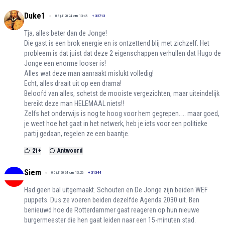
Duke1
05 juli 2024 om 13:48
+
32713
Tja, alles beter dan de Jonge!
Die gast is een brok energie en is ontzettend blij met zichzelf. Het
probleem is dat juist dat deze 2 eigenschappen verhullen dat Hugo de
Jonge een enorme looser is!
Alles wat deze man aanraakt mislukt volledig!
Echt, alles draait uit op een drama!
Beloofd van alles, schetst de mooiste vergezichten, maar uiteindelijk
bereikt deze man HELEMAAL niets!!
Zelfs het onderwijs is nog te hoog voor hem gegrepen….. maar goed,
je weet hoe het gaat in het netwerk, heb je iets voor een politieke
partij gedaan, regelen ze een baantje.
21
+
Antwoord
Siem
05 juli 2024 om 13:26
+
31344
Had geen bal uitgemaakt. Schouten en De Jonge zijn beiden WEF
puppets. Dus ze voeren beiden dezelfde Agenda 2030 uit. Ben
benieuwd hoe de Rotterdammer gaat reageren op hun nieuwe
burgermeester die hen gaat leiden naar een 15-minuten stad.