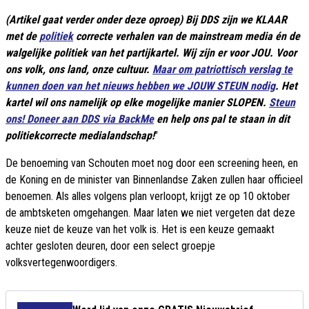
(Artikel gaat verder onder deze oproep) Bij DDS zijn we KLAAR
met de
politiek
correcte verhalen van de mainstream media én de
walgelijke politiek van het partijkartel. Wij zijn er voor JOU. Voor
ons volk, ons land, onze cultuur.
Maar om patriottisch verslag te
kunnen doen van het nieuws hebben we JOUW STEUN nodig
. Het
kartel wil ons namelijk op elke mogelijke manier SLOPEN.
Steun
ons! Doneer aan DDS via BackMe
en help ons pal te staan in dit
politiekcorrecte medialandschap!
"
De benoeming van Schouten moet nog door een screening heen, en
de Koning en de minister van Binnenlandse Zaken zullen haar officieel
benoemen. Als alles volgens plan verloopt, krijgt ze op 10 oktober
de ambtsketen omgehangen. Maar laten we niet vergeten dat deze
keuze niet de keuze van het volk is. Het is een keuze gemaakt
achter gesloten deuren, door een select groepje
volksvertegenwoordigers.