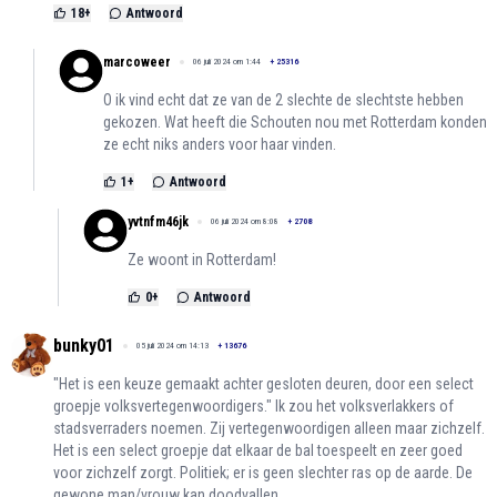
18
+
Antwoord
marcoweer
06 juli 2024 om 1:44
+
25316
O ik vind echt dat ze van de 2 slechte de slechtste hebben
gekozen. Wat heeft die Schouten nou met Rotterdam konden
ze echt niks anders voor haar vinden.
1
+
Antwoord
yvtnfm46jk
06 juli 2024 om 8:08
+
2708
Ze woont in Rotterdam!
0
+
Antwoord
bunky01
05 juli 2024 om 14:13
+
13676
"Het is een keuze gemaakt achter gesloten deuren, door een select
groepje volksvertegenwoordigers." Ik zou het volksverlakkers of
stadsverraders noemen. Zij vertegenwoordigen alleen maar zichzelf.
Het is een select groepje dat elkaar de bal toespeelt en zeer goed
voor zichzelf zorgt. Politiek; er is geen slechter ras op de aarde. De
gewone man/vrouw kan doodvallen.