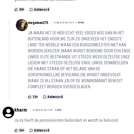
30
+
Antwoord
megaman275
05 juli 2024 om 16:09
+
55783
JA MAAR HET IS HIER ECHT VEEL ERGER NOG DAN IN HET
BUITENLAND HOOR,WE ZIJN ZO ONGEVEER HET ENIGSTE
LAND TER WERELD WAAR EEN BURGERMEESTER NIET KAN
WORDEN GEKOZEN ,MAAR WORDT BENOEMD DOOR EEN ENGE
LINKSE ELITE BESTAANDE UIT STEEDS WEER DEZELFDE ENGE
LIEDEN! MET STEEDS DEZELFDE ENGE LINKSE DENKBEELDEN
DIE HAAKS STAAN OP HET BELANG VAN DE
OORSPRONKELIJKE BEVOLKING.DIE WORDT OMGEVOLKT
WAAR ZE BIJ STAAN ,EN OP DE WONINGMARKT BEWUST
COMPLEET WORDEN OVERGESLAGEN.
10
+
Antwoord
kharm
05 juli 2024 om 13:59
+
4753
Ja ze heeft de pensioenisten bedondert en wordt nu beloond
36
+
Antwoord