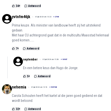
34
+
Antwoord
yvtnfm46jk
05 juli 2024 om 13:23
+
2708
Prima keuze. Als minister van landbouw heeft zij het uitstekend
gedaan.
Met haar CU achtergrond gaat dat in de multicultu Maasstad helemaal
goed komen…….
7
+
Antwoord
september
05 juli 2024 om 15:38
+
18187
En een betere keus dan Hugo de Jonge.
5
+
Antwoord
nehemia
05 juli 2024 om 13:18
+
535768
Carola Schouten heeft het kartel al die jaren goed gediend en dat
wordt beloond.
32
+
Antwoord