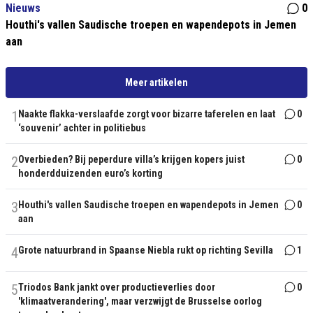
Nieuws
0
Houthi's vallen Saudische troepen en wapendepots in Jemen
aan
Meer artikelen
1
Naakte flakka-verslaafde zorgt voor bizarre taferelen en laat
0
‘souvenir’ achter in politiebus
2
Overbieden? Bij peperdure villa’s krijgen kopers juist
0
honderdduizenden euro’s korting
3
Houthi's vallen Saudische troepen en wapendepots in Jemen
0
aan
4
Grote natuurbrand in Spaanse Niebla rukt op richting Sevilla
1
5
Triodos Bank jankt over productieverlies door
0
'klimaatverandering', maar verzwijgt de Brusselse oorlog