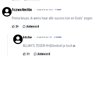
fczwx4mt6n
05 juli 2024 om 13:03
+
19337
Prima keuze, ik wens haar alle succes toe en Gods’ zegen.
3
+
Antwoord
bitchie
06 juli 2024 om 7:20
+
147494
ALLAH’S ZEGEN 🤲🏼bedoel je toch🔥
1
+
Antwoord