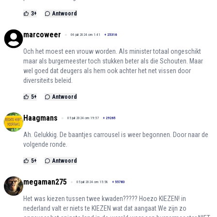
3
+
Antwoord
marcoweer
06 juli 2024 om 1:41
+
25316
Och het moest een vrouw worden. Als minister totaal ongeschikt
maar als burgemeester toch stukken beter als die Schouten. Maar
wel goed dat deugers als hem ook achter het net vissen door
diversiteits beleid.
5
+
Antwoord
Haagmans
05 juli 2024 om 19:57
+
29265
Ah. Gelukkig. De baantjes carrousel is weer begonnen. Door naar de
volgende ronde.
5
+
Antwoord
megaman275
05 juli 2024 om 15:58
+
55783
Het was kiezen tussen twee kwaden????? Hoezo KIEZEN! in
nederland valt er niets te KIEZEN wat dat aangaat We zijn zo