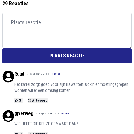
29 Reacties
PLAATS REACTIE
Ruud
06 juli 2024 om 12:50
+
19123
Het kartel zorgt goed voor zijn trawanten. Ook hier moet ingegrepen
worden wil er een omslag komen.
3
+
Antwoord
gjverweg
06 juli 2024 om 12:06
+
17807
WIE HEEFT DIE KEUZE GEMAAKT DAN?