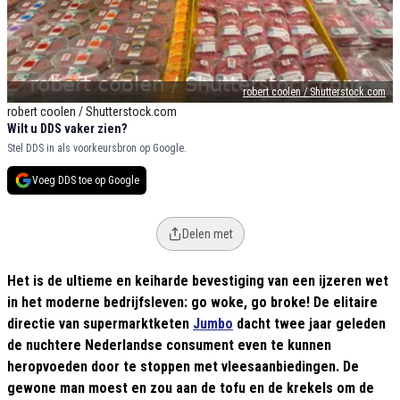
robert coolen / Shutterstock.com
robert coolen / Shutterstock.com
Wilt u DDS vaker zien?
Stel DDS in als voorkeursbron op Google.
Voeg DDS toe op Google
Delen met
Het is de ultieme en keiharde bevestiging van een ijzeren wet
in het moderne bedrijfsleven: go woke, go broke! De elitaire
directie van supermarktketen
Jumbo
dacht twee jaar geleden
de nuchtere Nederlandse consument even te kunnen
heropvoeden door te stoppen met vleesaanbiedingen. De
gewone man moest en zou aan de tofu en de krekels om de