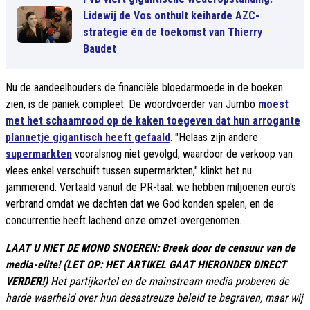
Lidewij de Vos onthult keiharde AZC-
strategie én de toekomst van Thierry
Baudet
Nu de aandeelhouders de financiële bloedarmoede in de boeken
zien, is de paniek compleet. De woordvoerder van Jumbo
moest
met het schaamrood op de kaken toegeven dat hun arrogante
plannetje gigantisch heeft gefaald
. "Helaas zijn andere
supermarkten
vooralsnog niet gevolgd, waardoor de verkoop van
vlees enkel verschuift tussen supermarkten," klinkt het nu
jammerend. Vertaald vanuit de PR-taal: we hebben miljoenen euro's
verbrand omdat we dachten dat we God konden spelen, en de
concurrentie heeft lachend onze omzet overgenomen.
LAAT U NIET DE MOND SNOEREN: Breek door de censuur van de
media-elite! (LET OP: HET ARTIKEL GAAT HIERONDER DIRECT
VERDER!)
Het partijkartel en de mainstream media proberen de
harde waarheid over hun desastreuze beleid te begraven, maar wij