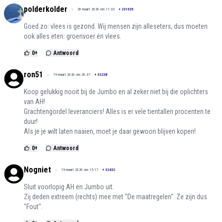
polderkolder
20 maart 2026 om 11:33
+
231035
Goed zo: vlees is gezond. Wij mensen zijn alleseters, dus moeten
ook alles eten: groenvoer én vlees.
0
+
Antwoord
ron51
19 maart 2026 om 20:37
+
32238
Koop gelukkig nooit bij de Jumbo en al zeker niet bij die oplichters
van AH!
Grachtengordel leveranciers! Alles is er vele tientallen procenten te
duur!
Als je je wilt laten naaien, moet je daar gewoon blijven kopen!
0
+
Antwoord
Nogniet
19 maart 2026 om 15:17
+
32432
Sluit voorlopig AH en Jumbo uit.
Zij deden extreem (rechts) mee met "De maatregelen". Ze zijn dus
"Fout".