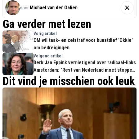
Michael van der Galien
door
Ga verder met lezen
Vorig artikel
OM wil taak- en celstraf voor kunstdief 'Okkie'
om bedreigingen
Volgend artikel
Derk Jan Eppink vernietigend over radicaal-links
Amsterdam: "Rest van Nederland moet stoppen
met bijbetalen!"
Dit vind je misschien ook leuk