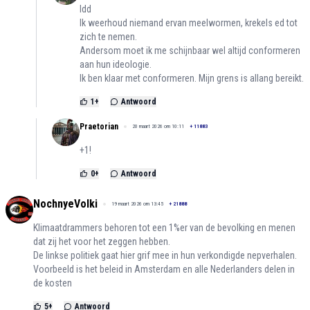
Idd
Ik weerhoud niemand ervan meelwormen, krekels ed tot
zich te nemen.
Andersom moet ik me schijnbaar wel altijd conformeren
aan hun ideologie.
Ik ben klaar met conformeren. Mijn grens is allang bereikt.
1
+
Antwoord
Praetorian
20 maart 2026 om 10:11
+
11883
+1!
0
+
Antwoord
NochnyeVolki
19 maart 2026 om 13:45
+
21888
Klimaatdrammers behoren tot een 1%er van de bevolking en menen
dat zij het voor het zeggen hebben.
De linkse politiek gaat hier grif mee in hun verkondigde nepverhalen.
Voorbeeld is het beleid in Amsterdam en alle Nederlanders delen in
de kosten
5
+
Antwoord