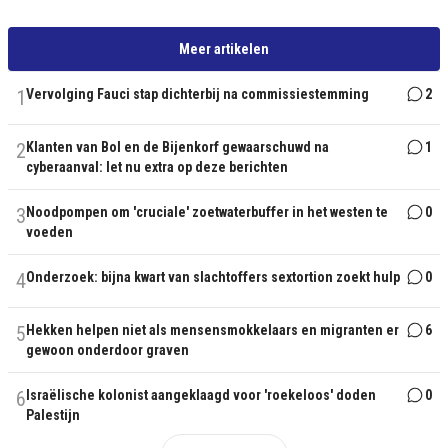
Meer artikelen
1
Vervolging Fauci stap dichterbij na commissiestemming
2
2
Klanten van Bol en de Bijenkorf gewaarschuwd na
1
cyberaanval: let nu extra op deze berichten
3
Noodpompen om 'cruciale' zoetwaterbuffer in het westen te
0
voeden
4
Onderzoek: bijna kwart van slachtoffers sextortion zoekt hulp
0
5
Hekken helpen niet als mensensmokkelaars en migranten er
6
gewoon onderdoor graven
6
Israëlische kolonist aangeklaagd voor 'roekeloos' doden
0
Palestijn