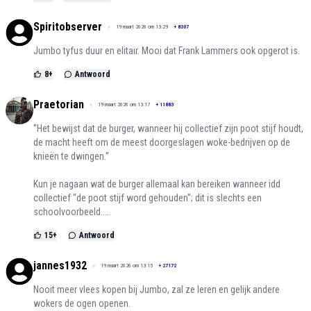
Spiritobserver
19 maart 2026 om 13:29
+
8307
Jumbo tyfus duur en elitair. Mooi dat Frank Lammers ook opgerot is.
8
+
Antwoord
Praetorian
19 maart 2026 om 13:17
+
11883
''Het bewijst dat de burger, wanneer hij collectief zijn poot stijf houdt,
de macht heeft om de meest doorgeslagen woke-bedrijven op de
knieën te dwingen.''
Kun je nagaan wat de burger allemaal kan bereiken wanneer idd
collectief ''de poot stijf word gehouden''; dit is slechts een
schoolvoorbeeld.....
15
+
Antwoord
jannes1932
19 maart 2026 om 13:15
+
27172
Nooit meer vlees kopen bij Jumbo, zal ze leren en gelijk andere
wokers de ogen openen.