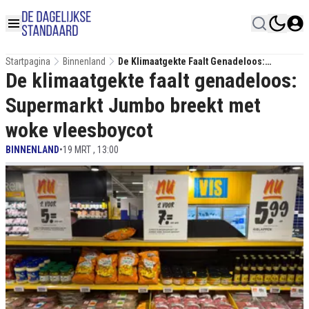
Startpagina
Binnenland
De Klimaatgekte Faalt Genadeloos:
De klimaatgekte faalt genadeloos:
Supermarkt Jumbo Breekt Met Woke
Vleesboycot
Supermarkt Jumbo breekt met
woke vleesboycot
BINNENLAND
•
19 MRT , 13:00