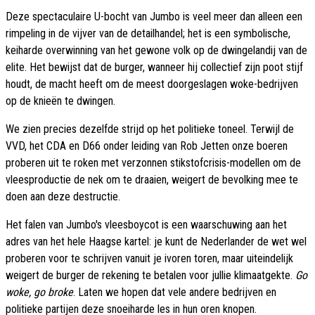
Deze spectaculaire U-bocht van Jumbo is veel meer dan alleen een
rimpeling in de vijver van de detailhandel; het is een symbolische,
keiharde overwinning van het gewone volk op de dwingelandij van de
elite. Het bewijst dat de burger, wanneer hij collectief zijn poot stijf
houdt, de macht heeft om de meest doorgeslagen woke-bedrijven
op de knieën te dwingen.
We zien precies dezelfde strijd op het politieke toneel. Terwijl de
VVD, het CDA en D66 onder leiding van Rob Jetten onze boeren
proberen uit te roken met verzonnen stikstofcrisis-modellen om de
vleesproductie de nek om te draaien, weigert de bevolking mee te
doen aan deze destructie.
Het falen van Jumbo's vleesboycot is een waarschuwing aan het
adres van het hele Haagse kartel: je kunt de Nederlander de wet wel
proberen voor te schrijven vanuit je ivoren toren, maar uiteindelijk
weigert de burger de rekening te betalen voor jullie klimaatgekte.
Go
woke, go broke
. Laten we hopen dat vele andere bedrijven en
politieke partijen deze snoeiharde les in hun oren knopen.