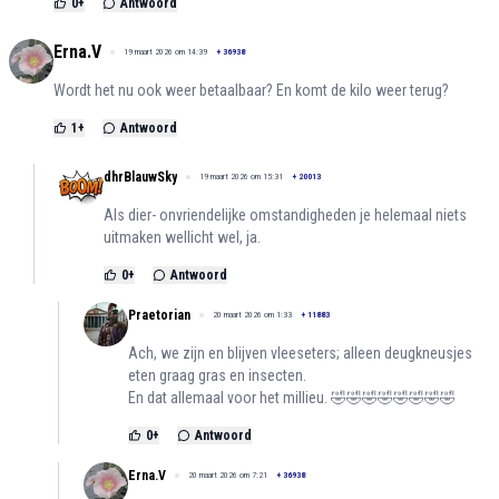
0
+
Antwoord
Erna.V
19 maart 2026 om 14:39
+
36938
Wordt het nu ook weer betaalbaar? En komt de kilo weer terug?
1
+
Antwoord
dhrBlauwSky
19 maart 2026 om 15:31
+
20013
Als dier- onvriendelijke omstandigheden je helemaal niets
uitmaken wellicht wel, ja.
0
+
Antwoord
Praetorian
20 maart 2026 om 1:33
+
11883
Ach, we zijn en blijven vleeseters; alleen deugkneusjes
eten graag gras en insecten.
En dat allemaal voor het millieu. 🤣🤣🤣🤣🤣🤣🤣🤣
0
+
Antwoord
Erna.V
20 maart 2026 om 7:21
+
36938